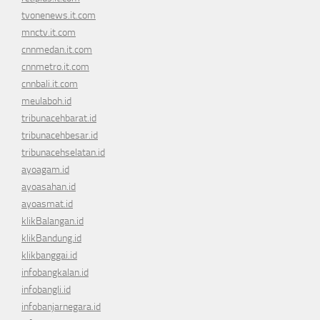
tvonenews.it.com
mnctv.it.com
cnnmedan.it.com
cnnmetro.it.com
cnnbali.it.com
meulaboh.id
tribunacehbarat.id
tribunacehbesar.id
tribunacehselatan.id
ayoagam.id
ayoasahan.id
ayoasmat.id
klikBalangan.id
klikBandung.id
klikbanggai.id
infobangkalan.id
infobangli.id
infobanjarnegara.id