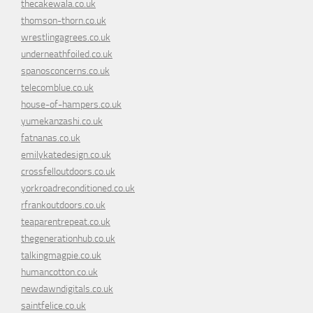
thecakewala.co.uk
thomson-thorn.co.uk
wrestlingagrees.co.uk
underneathfoiled.co.uk
spanosconcerns.co.uk
telecomblue.co.uk
house-of-hampers.co.uk
yumekanzashi.co.uk
fatnanas.co.uk
emilykatedesign.co.uk
crossfelloutdoors.co.uk
yorkroadreconditioned.co.uk
rfrankoutdoors.co.uk
teaparentrepeat.co.uk
thegenerationhub.co.uk
talkingmagpie.co.uk
humancotton.co.uk
newdawndigitals.co.uk
saintfelice.co.uk