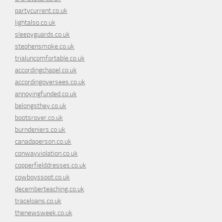
partycurrent.co.uk
lightalso.co.uk
sleepyguards.co.uk
stephensmoke.co.uk
trialuncomfortable.co.uk
accordingchapel.co.uk
accordingoversees.co.uk
annoyingfunded.co.uk
belongsthey.co.uk
bootsrover.co.uk
burndeniers.co.uk
canadaperson.co.uk
conwayviolation.co.uk
copperfielddresses.co.uk
cowboysspot.co.uk
decemberteaching.co.uk
traceloans.co.uk
thenewsweek.co.uk