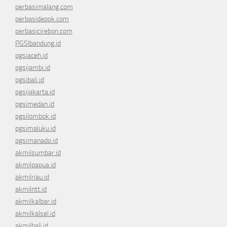
perbasimalang.com
perbasidepok.com
perbasicirebon.com
PGSIbandung.id
pgsiaceh.id
pgsijambi.id
pgsibali.id
pgsijakarta.id
pgsimedan.id
pgsilombok.id
pgsimaluku.id
pgsimanado.id
akmilsumbar.id
akmilpapua.id
akmilriau.id
akmilntt.id
akmilkalbar.id
akmilkalsel.id
akmilbali.id