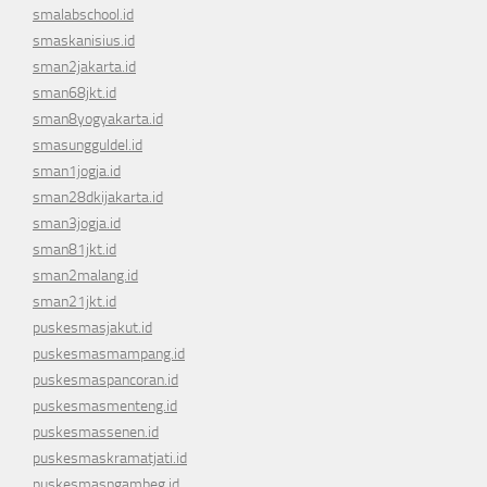
smalabschool.id
smaskanisius.id
sman2jakarta.id
sman68jkt.id
sman8yogyakarta.id
smasungguldel.id
sman1jogja.id
sman28dkijakarta.id
sman3jogja.id
sman81jkt.id
sman2malang.id
sman21jkt.id
puskesmasjakut.id
puskesmasmampang.id
puskesmaspancoran.id
puskesmasmenteng.id
puskesmassenen.id
puskesmaskramatjati.id
puskesmasngambeg.id