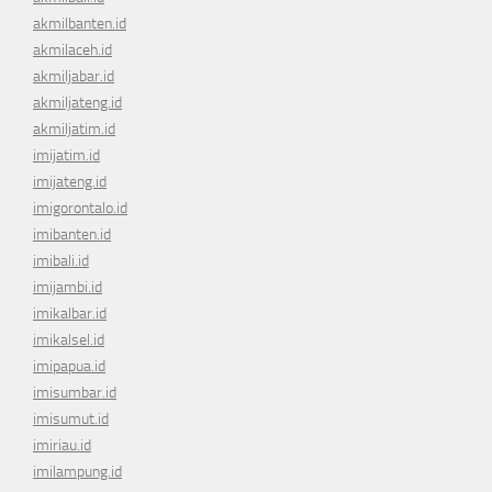
akmilbanten.id
akmilaceh.id
akmiljabar.id
akmiljateng.id
akmiljatim.id
imijatim.id
imijateng.id
imigorontalo.id
imibanten.id
imibali.id
imijambi.id
imikalbar.id
imikalsel.id
imipapua.id
imisumbar.id
imisumut.id
imiriau.id
imilampung.id