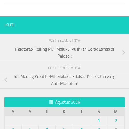
IKUTI
POST SELANJUTNYA
Fisioterapi Keliling PMI Maluku: Pulihkan Gerak Lansia di
Pelosok
POST SEBELUMNYA
Ide Mading Kreatif PMR Maluku: Edukasi Kesehatan yang
Anti-Monoton!
Agustus 2026
S
S
R
K
J
S
M
1
2