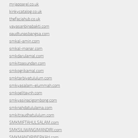
mrjapparel.co.uk
kinkycatalog.co.uk
thefaciahub.co.uk
yayasanbinabakti.com
paudtunasbangsa.com
smkal-amin.com
smkal-manar.com
smkdarulamal.com
smkitpasundan.com
smkpgrikamal.com
smktarbiyatululum.com
smkyasalam-elummah.com
smkpelitaynh.com
smkyasinacigombong.com
smknahdatululama.com
smkitraudhatululum.com
SMKMIFTAHULSALAM.com
SMKSILIWANGIMANDIRI.com
SMKMANDIRIBERKAH.com