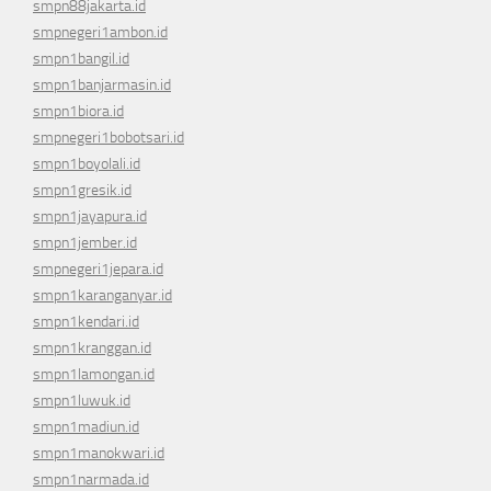
smpn88jakarta.id
smpnegeri1ambon.id
smpn1bangil.id
smpn1banjarmasin.id
smpn1biora.id
smpnegeri1bobotsari.id
smpn1boyolali.id
smpn1gresik.id
smpn1jayapura.id
smpn1jember.id
smpnegeri1jepara.id
smpn1karanganyar.id
smpn1kendari.id
smpn1kranggan.id
smpn1lamongan.id
smpn1luwuk.id
smpn1madiun.id
smpn1manokwari.id
smpn1narmada.id