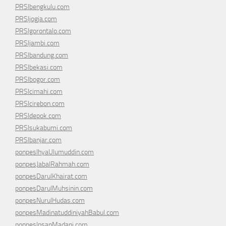
PRSIbengkulu.com
PRSIjogja.com
PRSIgorontalo.com
PRSIjambi.com
PRSIbandung.com
PRSIbekasi.com
PRSIbogor.com
PRSIcimahi.com
PRSIcirebon.com
PRSIdepok.com
PRSIsukabumi.com
PRSIbanjar.com
ponpesIhyaUlumuddin.com
ponpesJabalRahmah.com
ponpesDarulKhairat.com
ponpesDarulMuhsinin.com
ponpesNurulHudas.com
ponpesMadinatuddiniyahBabul.com
ponpesInsanMadani.com