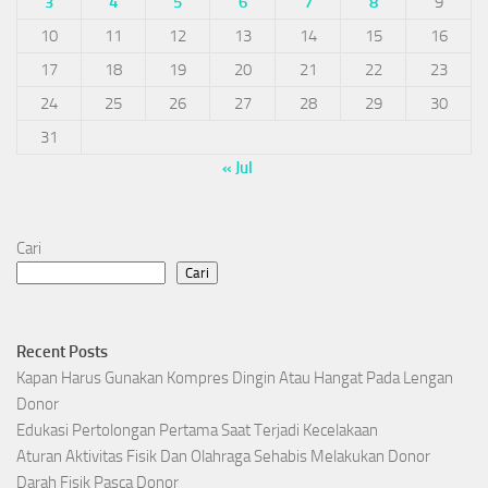
3
4
5
6
7
8
9
10
11
12
13
14
15
16
17
18
19
20
21
22
23
24
25
26
27
28
29
30
31
« Jul
Cari
Cari
Recent Posts
Kapan Harus Gunakan Kompres Dingin Atau Hangat Pada Lengan
Donor
Edukasi Pertolongan Pertama Saat Terjadi Kecelakaan
Aturan Aktivitas Fisik Dan Olahraga Sehabis Melakukan Donor
Darah Fisik Pasca Donor