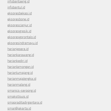
infobantaeng.id
infobantul.id
ekspresbekasi.id
ekspresbone.id
eksprescianjur.id
ekspresgresik.id
ekspresgorontalo.id
ekspresindramayu.id
harianjepara.id
hariankarawang.id
hariankediri.id
harianlamongan.id
harianlumajang.id
harianmajalengka.id
harianmalang.id
smanics-serpong.id
smakstlouis.id
smapraditadirgantara.id
sman8jakarta.id