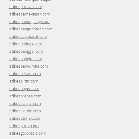
stikespacitan.com
stikespamekasan.com
stikespandeglang.com
stikespangandaran.com
stikesacehbarat.com
stikesbadung.com
stikesbanggai.com
stikesbangka.com
stikesbanyumas.com
stikesbekasi.com
stikesblitar.com
stikesbogor.com
stikesbrebes.com
stikescianjur.com
stikesciamis.com
stikesdemak.com
stikesgarut.com
stikesgorontalo.com