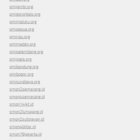
pmijambi.org
pmigorontalo.org
pmimaluku.org
pmipapua.org
pmiriau.org
pmimedan.org
pmipalembang.org
pmijogja.org
pmibandung.org
pmibogor.org
pmisurabaya.org
smpn2semarang.id
smpn4semarang.id
smpn14jkt.id
smpn2lumajang.id
smpn2sutojayan.id
smpn4blitar.id
smpn78jakarta.id