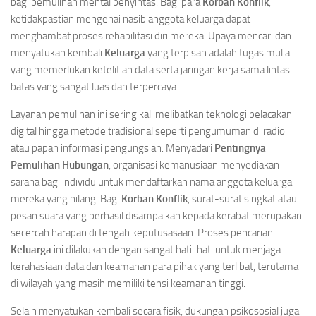
bagi pemulihan mental penyintas. Bagi para
Korban Konflik
,
ketidakpastian mengenai nasib anggota keluarga dapat
menghambat proses rehabilitasi diri mereka. Upaya mencari dan
menyatukan kembali
Keluarga
yang terpisah adalah tugas mulia
yang memerlukan ketelitian data serta jaringan kerja sama lintas
batas yang sangat luas dan terpercaya.
Layanan pemulihan ini sering kali melibatkan teknologi pelacakan
digital hingga metode tradisional seperti pengumuman di radio
atau papan informasi pengungsian. Menyadari
Pentingnya
Pemulihan Hubungan
, organisasi kemanusiaan menyediakan
sarana bagi individu untuk mendaftarkan nama anggota keluarga
mereka yang hilang. Bagi
Korban Konflik
, surat-surat singkat atau
pesan suara yang berhasil disampaikan kepada kerabat merupakan
secercah harapan di tengah keputusasaan. Proses pencarian
Keluarga
ini dilakukan dengan sangat hati-hati untuk menjaga
kerahasiaan data dan keamanan para pihak yang terlibat, terutama
di wilayah yang masih memiliki tensi keamanan tinggi.
Selain menyatukan kembali secara fisik, dukungan psikososial juga