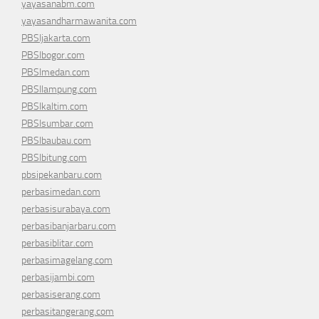
yayasanabm.com
yayasandharmawanita.com
PBSIjakarta.com
PBSIbogor.com
PBSImedan.com
PBSIlampung.com
PBSIkaltim.com
PBSIsumbar.com
PBSIbaubau.com
PBSIbitung.com
pbsipekanbaru.com
perbasimedan.com
perbasisurabaya.com
perbasibanjarbaru.com
perbasiblitar.com
perbasimagelang.com
perbasijambi.com
perbasiserang.com
perbasitangerang.com