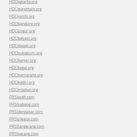
HDCIjakarta.org
HDCIgorontalo.org
HDCIjambi.org
HDCIbandung.org
HDCIbogor.org
HDCIbekasi.org
HDCIdepok.org
HDCIsukabumi.org
HDCIbanjar.org
HDCItegal.org
HDCIsemarang.org
HDCIkediri.org
HDCImadiun.org
PRSIaceh.com
PRSIsabang.com
PRSIdenpasar.com
PRSIcilegon.com
PRSItangerang.com
PRSIserang.com