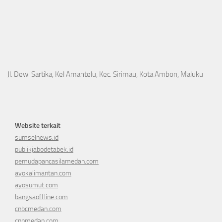
Jl. Dewi Sartika, Kel Amantelu, Kec. Sirimau, Kota Ambon, Maluku
Website terkait
sumselnews.id
publikjabodetabek.id
pemudapancasilamedan.com
ayokalimantan.com
ayosumut.com
bangsaoffline.com
cnbcmedan.com
cnnmedan.com