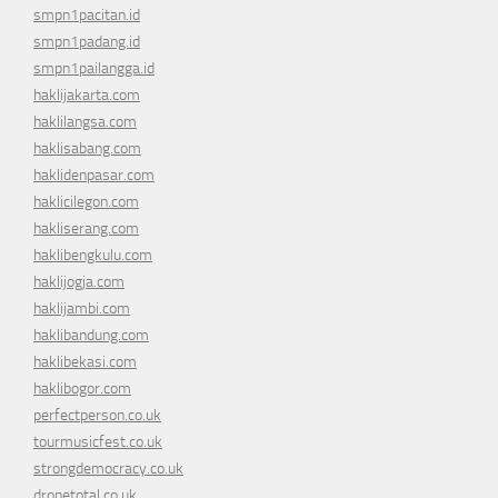
smpn1pacitan.id
smpn1padang.id
smpn1pailangga.id
haklijakarta.com
haklilangsa.com
haklisabang.com
haklidenpasar.com
haklicilegon.com
hakliserang.com
haklibengkulu.com
haklijogja.com
haklijambi.com
haklibandung.com
haklibekasi.com
haklibogor.com
perfectperson.co.uk
tourmusicfest.co.uk
strongdemocracy.co.uk
dronetotal.co.uk