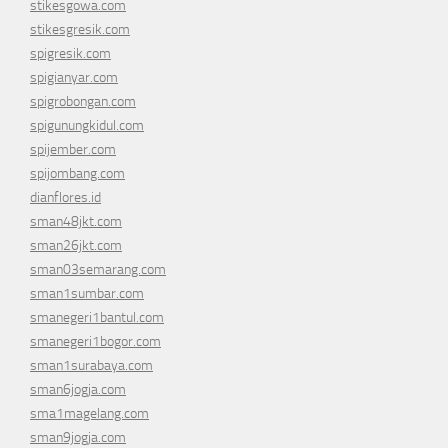
stikesgowa.com
stikesgresik.com
spigresik.com
spigianyar.com
spigrobongan.com
spigunungkidul.com
spijember.com
spijombang.com
dianflores.id
sman48jkt.com
sman26jkt.com
sman03semarang.com
sman1sumbar.com
smanegeri1bantul.com
smanegeri1bogor.com
sman1surabaya.com
sman6jogja.com
sma1magelang.com
sman9jogja.com