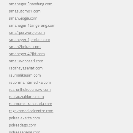
smanegeri3bandung.com
smasutomo1.com
sman5jogja.com
smanegeri1tangerang.com
sma1purworejo.com
smanegeri1jember.com
sman2bekasi.com
smanegeri47jkt.com
sma1wonosari.com
rscahayasehat.com
rsumalikasim.com
rsuprimaintimedika.com
rsarunlhokseumaw.com
rsufauziahbireu.com
rsumumcitrahusada.com
rsgayomedicalcentre.com
polresjakarta.com
polresdago.com
polressabang.com