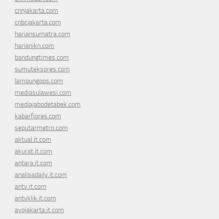
cnnjakarta.com
cnbcjakarta.com
hariansumatra.com
harianikn.com
bandungtimes.com
sumutekspres.com
lampungpos.com
mediasulawesi.com
mediajabodetabek.com
kabarflores.com
seputarmetro.com
aktual.it.com
akurat.it.com
antara.it.com
analisadaily.it.com
antv.it.com
antvklik.it.com
ayojakarta.it.com