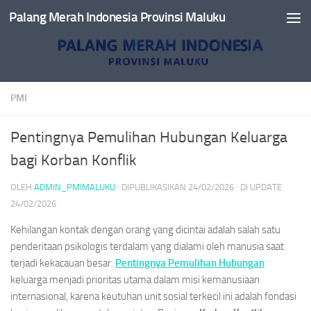
Palang Merah Indonesia Provinsi Maluku
Skip to content
PMI
Pentingnya Pemulihan Hubungan Keluarga
bagi Korban Konflik
OLEH
ADMIN_PMIMALUKU
· DIPUBLIKASIKAN
24/02/2026
· DI UPDATE
24/02/2026
Kehilangan kontak dengan orang yang dicintai adalah salah satu
penderitaan psikologis terdalam yang dialami oleh manusia saat
terjadi kekacauan besar.
Pentingnya Pemulihan Hubungan
keluarga menjadi prioritas utama dalam misi kemanusiaan
internasional, karena keutuhan unit sosial terkecil ini adalah fondasi