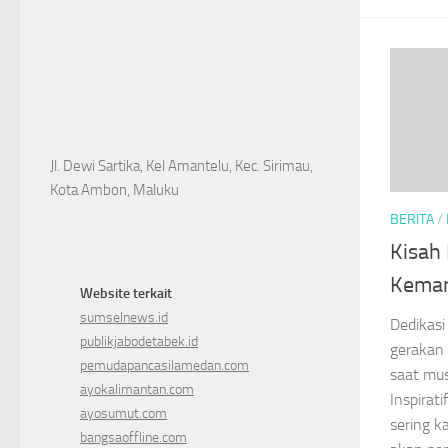
Jl. Dewi Sartika, Kel Amantelu, Kec. Sirimau,
Kota Ambon, Maluku
BERITA
/
Kisah 
Keman
Website terkait
sumselnews.id
Dedikasi
publikjabodetabek.id
gerakan
pemudapancasilamedan.com
saat mu
ayokalimantan.com
Inspirat
ayosumut.com
sering k
bangsaoffline.com