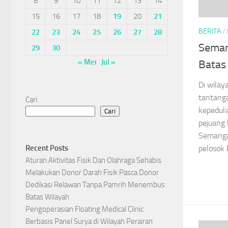
8
9
10
11
12
13
14
15
16
17
18
19
20
21
BERITA
/
22
23
24
25
26
27
28
Seman
29
30
« Mei
Jul »
Batas
Di wilay
tantangan
Cari
kepeduli
Cari
pejuang 
Semangat
pelosok 
Recent Posts
Aturan Aktivitas Fisik Dan Olahraga Sehabis
Melakukan Donor Darah Fisik Pasca Donor
Dedikasi Relawan Tanpa Pamrih Menembus
Batas Wilayah
Pengoperasian Floating Medical Clinic
Berbasis Panel Surya di Wilayah Perairan