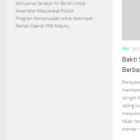
Kampanye Gerakan Air Bersih Untuk
Kesehatan Masyarakat Pesisir
Program Kemanusiaan untuk Kelompok
Rentan Daerah PMI Maluku
PMI
28/
Bakti 
Berbag
Perayaan
membawa
sangat k
saling k
masyara
telah te
momen y