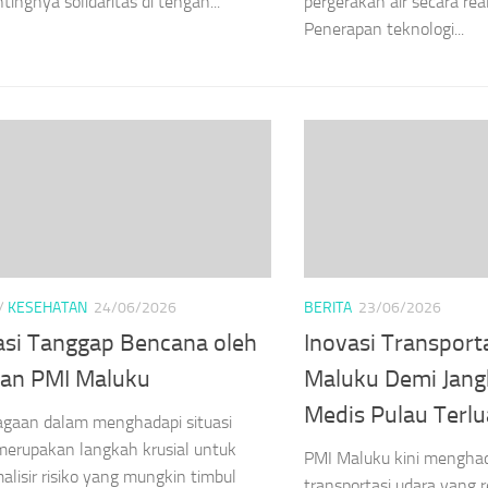
tingnya solidaritas di tengah...
pergerakan air secara real
Penerapan teknologi...
/
KESEHATAN
24/06/2026
BERITA
23/06/2026
asi Tanggap Bencana oleh
Inovasi Transport
an PMI Maluku
Maluku Demi Jang
Medis Pulau Terlu
agaan dalam menghadapi situasi
merupakan langkah krusial untuk
PMI Maluku kini menghad
lisir risiko yang mungkin timbul
transportasi udara yang 