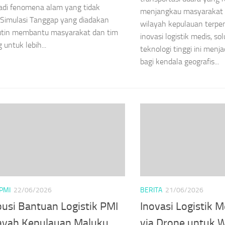
jadi fenomena alam yang tidak
menjangkau masyarakat 
 Simulasi Tanggap yang diadakan
wilayah kepulauan terpen
rutin membantu masyarakat dan tim
inovasi logistik medis, sol
 untuk lebih...
teknologi tinggi ini men
bagi kendala geografis...
PMI
22/06/2026
BERITA
21/06/2026
busi Bantuan Logistik PMI
Inovasi Logistik M
layah Kepulauan Maluku
via Drone untuk 