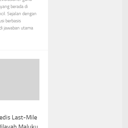
yang berada di
cil. Sejalan dengan
usi berbasis
jadi jawaban utama
edis Last-Mile
Wilayah Maluku