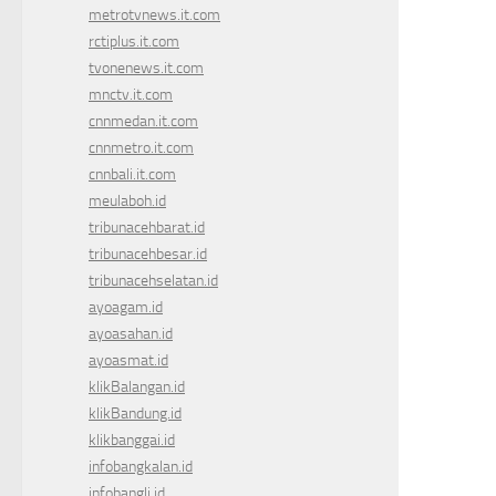
metrotvnews.it.com
rctiplus.it.com
tvonenews.it.com
mnctv.it.com
cnnmedan.it.com
cnnmetro.it.com
cnnbali.it.com
meulaboh.id
tribunacehbarat.id
tribunacehbesar.id
tribunacehselatan.id
ayoagam.id
ayoasahan.id
ayoasmat.id
klikBalangan.id
klikBandung.id
klikbanggai.id
infobangkalan.id
infobangli.id