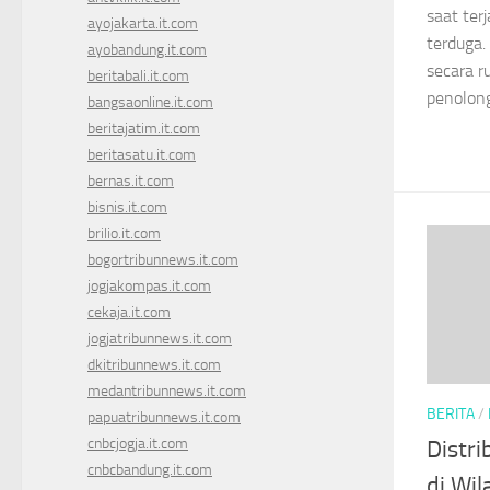
saat ter
ayojakarta.it.com
terduga.
ayobandung.it.com
secara 
beritabali.it.com
penolong
bangsaonline.it.com
beritajatim.it.com
beritasatu.it.com
bernas.it.com
bisnis.it.com
brilio.it.com
bogortribunnews.it.com
jogjakompas.it.com
cekaja.it.com
jogjatribunnews.it.com
dkitribunnews.it.com
medantribunnews.it.com
BERITA
/
papuatribunnews.it.com
cnbcjogja.it.com
Distri
cnbcbandung.it.com
di Wi