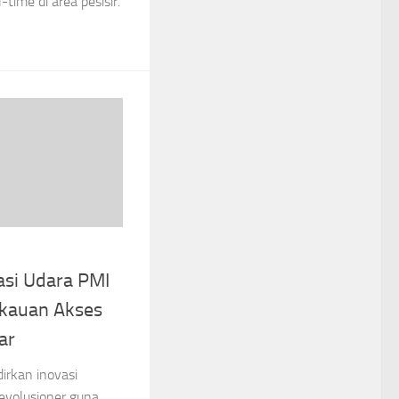
-time di area pesisir.
asi Udara PMI
kauan Akses
ar
irkan inovasi
revolusioner guna