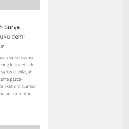
ih Surya
luku demi
ir
adap air konsumsi
ering kali menjadi
serius di wilayah
utama pasca-
ca ekstrem. Sumber
an pesisir rentan