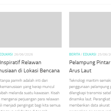
EDUKASI
26/06/2026
BERITA
/
EDUKASI
25/06/2
Inspiratif Relawan
Pelampung Pintar
usiaan di Lokasi Bencana
Arus Laut
 tanpa pamrih adalah inti dari
Teknologi maritim semak
 kemanusiaan yang kerap muncul
penggunaan pelampung p
sibah melanda suatu kawasan. Kisah
dilengkapi transmisi sat
if mengenai perjuangan para relawan
dinamika laut. Perangkat 
ali menjadi pengingat bagi kita semua
memberikan data akurat