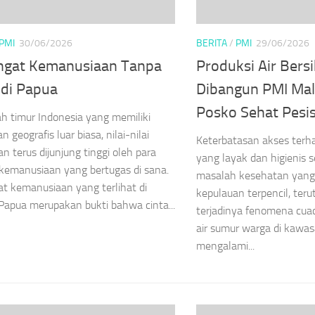
PMI
30/06/2026
BERITA
/
PMI
29/06/2026
gat Kemanusiaan Tanpa
Produksi Air Bers
 di Papua
Dibangun PMI Ma
Posko Sehat Pesis
ah timur Indonesia yang memiliki
 geografis luar biasa, nilai-nilai
Keterbatasan akses terh
an terus dijunjung tinggi oleh para
yang layak dan higienis s
kemanusiaan yang bertugas di sana.
masalah kesehatan yang 
 kemanusiaan yang terlihat di
kepulauan terpencil, ter
Papua merupakan bukti bahwa cinta...
terjadinya fenomena cua
air sumur warga di kawas
mengalami...