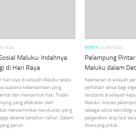
06/2026
BERITA
27/06/2026
Sosial Maluku: Indahnya
Pelampung Pintar:
i di Hari Raya
Maluku dalam Det
 hari raya di wilayah Maluku selalu
Keamanan di wilayah per
 suasana kebersamaan yang
perhatian serius bagi org
ental dan menyentuh hati. Tradisi
terutama di wilayah kepu
unjung yang dilakukan oleh
Maluku. Inovasi pelampun
kat mencerminkan kerukunan yang
sebagai solusi teknolog
rjaga selama bertahun-tahun. Dalam
pergerakan arus laut secar
ang penuh...
dirancang untuk...