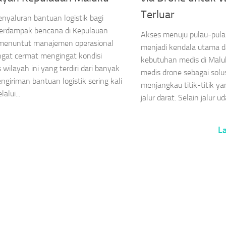
Terluar
nyaluran bantuan logistik bagi
terdampak bencana di Kepulauan
Akses menuju pulau-pulau
menuntut manajemen operasional
menjadi kendala utama da
gat cermat mengingat kondisi
kebutuhan medis di Maluku.
 wilayah ini yang terdiri dari banyak
medis drone sebagai solu
engiriman bantuan logistik sering kali
menjangkau titik-titik ya
alui...
jalur darat. Selain jalur ud
L