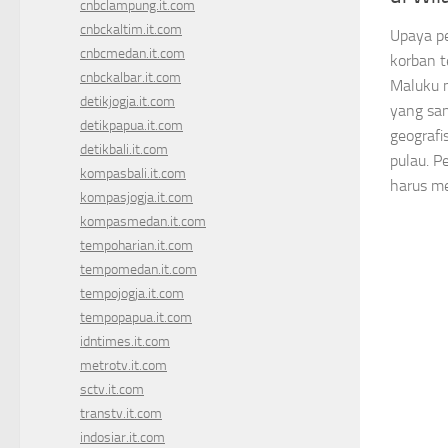
cnbclampung.it.com
cnbckaltim.it.com
Upaya pe
cnbcmedan.it.com
korban 
cnbckalbar.it.com
Maluku 
detikjogja.it.com
yang san
detikpapua.it.com
geografis
detikbali.it.com
pulau. P
kompasbali.it.com
harus mel
kompasjogja.it.com
kompasmedan.it.com
tempoharian.it.com
tempomedan.it.com
tempojogja.it.com
tempopapua.it.com
idntimes.it.com
metrotv.it.com
sctv.it.com
transtv.it.com
indosiar.it.com