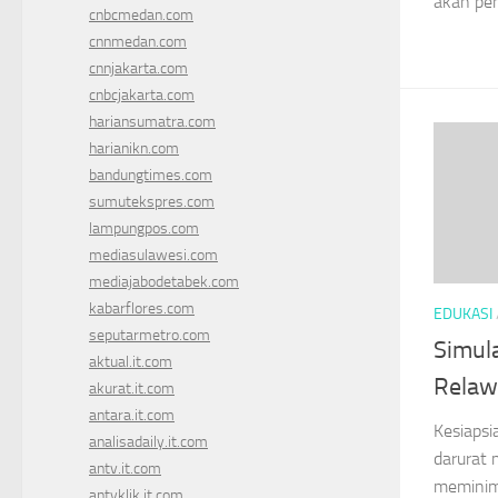
akan pen
cnbcmedan.com
cnnmedan.com
cnnjakarta.com
cnbcjakarta.com
hariansumatra.com
harianikn.com
bandungtimes.com
sumutekspres.com
lampungpos.com
mediasulawesi.com
mediajabodetabek.com
kabarflores.com
EDUKASI
seputarmetro.com
Simul
aktual.it.com
Relaw
akurat.it.com
antara.it.com
Kesiapsi
analisadaily.it.com
darurat 
antv.it.com
meminima
antvklik.it.com