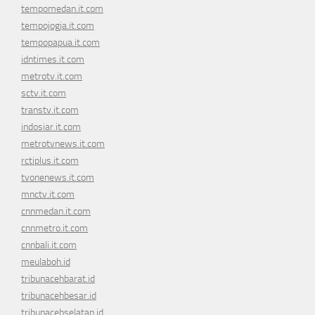
tempomedan.it.com
tempojogja.it.com
tempopapua.it.com
idntimes.it.com
metrotv.it.com
sctv.it.com
transtv.it.com
indosiar.it.com
metrotvnews.it.com
rctiplus.it.com
tvonenews.it.com
mnctv.it.com
cnnmedan.it.com
cnnmetro.it.com
cnnbali.it.com
meulaboh.id
tribunacehbarat.id
tribunacehbesar.id
tribunacehselatan.id