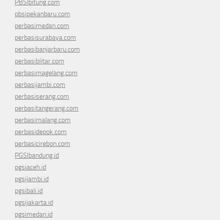
PBSIbitung.com
pbsipekanbaru.com
perbasimedan.com
perbasisurabaya.com
perbasibanjarbaru.com
perbasiblitar.com
perbasimagelang.com
perbasijambi.com
perbasiserang.com
perbasitangerang.com
perbasimalang.com
perbasidepok.com
perbasicirebon.com
PGSIbandung.id
pgsiaceh.id
pgsijambi.id
pgsibali.id
pgsijakarta.id
pgsimedan.id