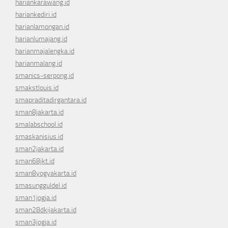
hariankarawang.id
hariankediri.id
harianlamongan.id
harianlumajang.id
harianmajalengka.id
harianmalang.id
smanics-serpong.id
smakstlouis.id
smapraditadirgantara.id
sman8jakarta.id
smalabschool.id
smaskanisius.id
sman2jakarta.id
sman68jkt.id
sman8yogyakarta.id
smasungguldel.id
sman1jogja.id
sman28dkijakarta.id
sman3jogja.id