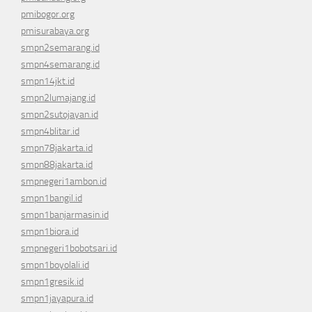
pmibogor.org
pmisurabaya.org
smpn2semarang.id
smpn4semarang.id
smpn14jkt.id
smpn2lumajang.id
smpn2sutojayan.id
smpn4blitar.id
smpn78jakarta.id
smpn88jakarta.id
smpnegeri1ambon.id
smpn1bangil.id
smpn1banjarmasin.id
smpn1biora.id
smpnegeri1bobotsari.id
smpn1boyolali.id
smpn1gresik.id
smpn1jayapura.id