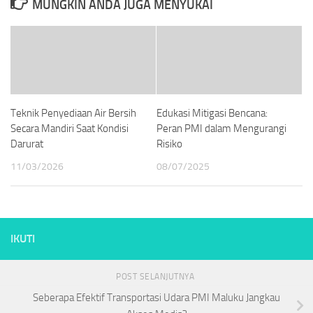
MUNGKIN ANDA JUGA MENYUKAI
Teknik Penyediaan Air Bersih
Edukasi Mitigasi Bencana:
Secara Mandiri Saat Kondisi
Peran PMI dalam Mengurangi
Darurat
Risiko
11/03/2026
08/07/2025
IKUTI
POST SELANJUTNYA
Seberapa Efektif Transportasi Udara PMI Maluku Jangkau