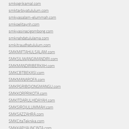
smkpgrikamal.com
smktarbiyatululum.com
smkyasalam-elummah.com
smkpelitaynh.com
smkyasinacigombong.com
smknahdatululama.com
smkitraudhatululum.com
SMKMIFTAHULSALAM.com
SMKSILIWANGIMANDIRI.com
SMKMANDIRIBERKAH.com
SMKCBTBEKASI.com
SMKMANAROFA.com
SMKPGRIBOJONGMANGU.com
SMKKORPRIKOTA.com
SMKITDARULHIDAYAH.com
SMKSIROJULUMMAH.com
SMKSAZZAHRA.com
SMKCitaTeknika.com
SMKKARYAUNCINTA.com