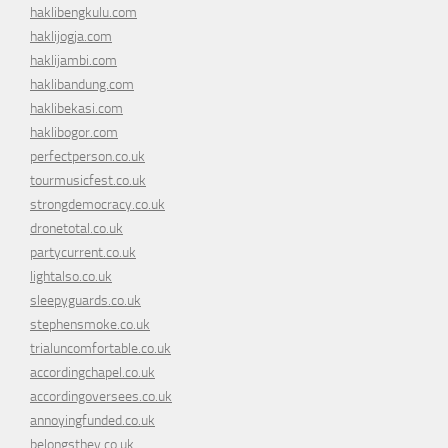
haklibengkulu.com
haklijogja.com
haklijambi.com
haklibandung.com
haklibekasi.com
haklibogor.com
perfectperson.co.uk
tourmusicfest.co.uk
strongdemocracy.co.uk
dronetotal.co.uk
partycurrent.co.uk
lightalso.co.uk
sleepyguards.co.uk
stephensmoke.co.uk
trialuncomfortable.co.uk
accordingchapel.co.uk
accordingoversees.co.uk
annoyingfunded.co.uk
belongsthey.co.uk