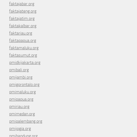
faktajabar.org
faktajateng.org
faktajatim.org
faktakalbar.org
faktariau.org
faktapapua.org
faktamaluku.org
faktasumut.org
pmidkijakarta.org
pmibali.org
pmijambi.org
pmigorontalo.org
pmimaluku.org
pmipapua.org
pmiriau.org
pmimedan.org
pmipalembang.org
pmijogja.org
pmibandung.org