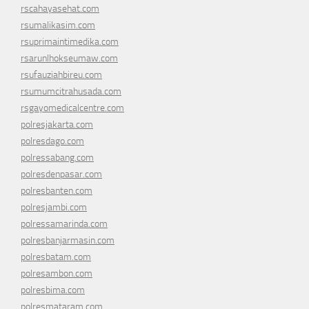
rscahayasehat.com
rsumalikasim.com
rsuprimaintimedika.com
rsarunlhokseumaw.com
rsufauziahbireu.com
rsumumcitrahusada.com
rsgayomedicalcentre.com
polresjakarta.com
polresdago.com
polressabang.com
polresdenpasar.com
polresbanten.com
polresjambi.com
polressamarinda.com
polresbanjarmasin.com
polresbatam.com
polresambon.com
polresbima.com
polresmataram.com