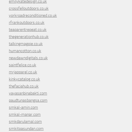
emilykatedesign.co.uk
crossfelloutdoors.co.uk
yorkroadreconditioned.co.uk
rfrankoutdoors.co.uk
teaparentrepeat.co.uk
thegenerationhub.co.uk
talkingmagpie.co.uk
humancotton.co.uk
newdawndigitals.co.uk
saintfelice.co.uk
mrjapparel.co.uk
kinkycatalog.co.uk
thefaciahub.co.uk
yayasanbinabakti.com
paudtunasbangsa.com
smkal-amin.com
smkal-manar.com
smkdarulamal.com
smkitpasundan.com