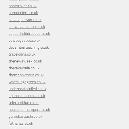
bootsrover.co.uk
burndeniers.co.uk
canadaperson.co.uk
conwayviolation.co.uk
copperfielddresses.co.uk
cowboysspot.co.uk
decemberteaching.co.uk
traceloans.co.uk
thenewsweek.co.uk
thecakewala.co.uk
thomson-thorn.co.uk
wrestlingagrees.co.uk
underneathfoiled.co.uk
spanosconcerns.co.uk
telecomblue.co.uk
house-of-hampers.co.uk
yumekanzashi.co.uk
fatnanas.co.uk