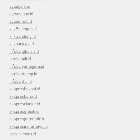
ayoagam.id
ayoasahan.id
ayoasmat.id
klikBalangan.id
klikBandung.id
klikbanggai.id
infobangkalan.id
infobangli.id
infobanjarnegara.id
infobantaeng.id
infobantul.id
ekspresbekasi.id
ekspresbone.id
eksprescianjur.id
ekspresgresik.id
ekspresgorontalo.id
ekspresindramayu.id
harianjepara.id