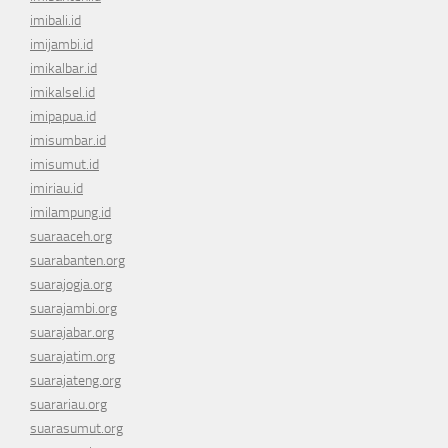
imibali.id
imijambi.id
imikalbar.id
imikalsel.id
imipapua.id
imisumbar.id
imisumut.id
imiriau.id
imilampung.id
suaraaceh.org
suarabanten.org
suarajogja.org
suarajambi.org
suarajabar.org
suarajatim.org
suarajateng.org
suarariau.org
suarasumut.org