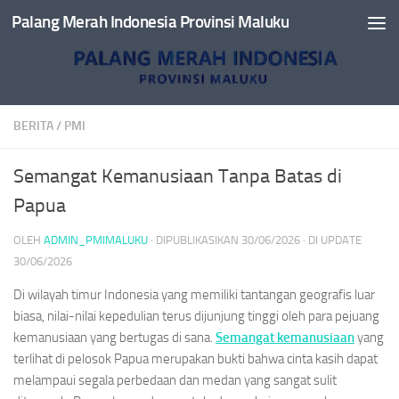
Palang Merah Indonesia Provinsi Maluku
Skip to content
BERITA
/
PMI
Semangat Kemanusiaan Tanpa Batas di
Papua
OLEH
ADMIN_PMIMALUKU
· DIPUBLIKASIKAN
30/06/2026
· DI UPDATE
30/06/2026
Di wilayah timur Indonesia yang memiliki tantangan geografis luar
biasa, nilai-nilai kepedulian terus dijunjung tinggi oleh para pejuang
kemanusiaan yang bertugas di sana.
Semangat kemanusiaan
yang
terlihat di pelosok Papua merupakan bukti bahwa cinta kasih dapat
melampaui segala perbedaan dan medan yang sangat sulit