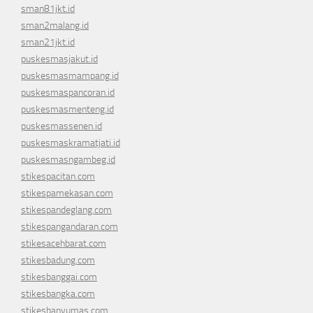
sman81jkt.id
sman2malang.id
sman21jkt.id
puskesmasjakut.id
puskesmasmampang.id
puskesmaspancoran.id
puskesmasmenteng.id
puskesmassenen.id
puskesmaskramatjati.id
puskesmasngambeg.id
stikespacitan.com
stikespamekasan.com
stikespandeglang.com
stikespangandaran.com
stikesacehbarat.com
stikesbadung.com
stikesbanggai.com
stikesbangka.com
stikesbanyumas.com