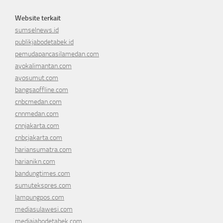
Website terkait
sumselnews.id
publikjabodetabek.id
pemudapancasilamedan.com
ayokalimantan.com
ayosumut.com
bangsaoffline.com
cnbcmedan.com
cnnmedan.com
cnnjakarta.com
cnbcjakarta.com
hariansumatra.com
harianikn.com
bandungtimes.com
sumutekspres.com
lampungpos.com
mediasulawesi.com
mediajabodetabek.com