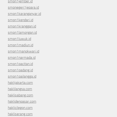
smpn1jember.id
smpnegeri1jepara.id
smpn1karanganyar.id
smpn1kendari.id
smpn1kranggan.id
smpn1lamongan.id
smpn1luwuk.id
smpn1madiun.id
smpn1manokwari.id
smpn1narmada.id
smpn1pacitan.id
smpn1padang.id
smpn1pailangga.id
haklijakarta.com
haklilangsa.com
haklisabang.com
haklidenpasar.com
haklicilegon.com
hakliserang.com