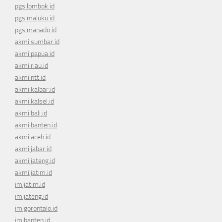
pgsilombok.id
pgsimaluku.id
pgsimanado.id
akmilsumbar.id
akmilpapua.id
akmilriau.id
akmilntt.id
akmilkalbar.id
akmilkalsel.id
akmilbali.id
akmilbanten.id
akmilaceh.id
akmiljabar.id
akmiljateng.id
akmiljatim.id
imijatim.id
imijateng.id
imigorontalo.id
imibanten.id