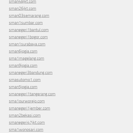
sman48jkt.com
sman26jkt.com
sman03semarang.com
sman1sumbar.com
smanegeri1bantul.com
smanegeri1bogor.com
sman1surabaya.com
sman6jogja.com
sma1magelang.com
sman9jogja.com
smanegeri3bandung.com
smasutomo1.com
sman5jogja.com
smanegeri1tangerang.com
sma1purworejo.com
smanegeri1jember.com
sman2bekasi.com
smanegeri47jkt.com
sma1wonosari.com