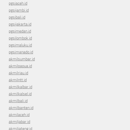
pgsiaceh.id
pgsijambi.id
pgsibali.id
pgsijakarta.id
pgsimedan.id
pgsilombok.id
pgsimaluku.id
pgsimanado.id
akmilsumbar.id
akmilpapua.id
akmilriau.id
akmilntt.id
akmilkalbar.id
akmilkalsel.id
akmilbali.id
akmilbanten.id
akmilaceh.id
akmiljabar.id
akmiljateng.id