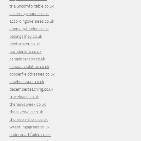
trialuncomfortable.co.uk
accordingchapel.co.uk
accordingoversees.co.uk
annoyingfunded.co.uk
belongsthey.co.uk
bootsrover.co.uk
burndeniers.co.uk
canadaperson.co.uk
conwayviolation.co.uk
copperfielddresses.co.uk
cowboysspot.co.uk
decemberteaching.co.uk
traceloans.co.uk
thenewsweek.co.uk
thecakewala.co.uk
thomson-thorn.co.uk
wrestlingagrees.co.uk
underneathfoiled.co.uk