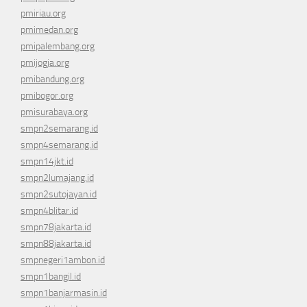
pmiriau.org
pmimedan.org
pmipalembang.org
pmijogja.org
pmibandung.org
pmibogor.org
pmisurabaya.org
smpn2semarang.id
smpn4semarang.id
smpn14jkt.id
smpn2lumajang.id
smpn2sutojayan.id
smpn4blitar.id
smpn78jakarta.id
smpn88jakarta.id
smpnegeri1ambon.id
smpn1bangil.id
smpn1banjarmasin.id