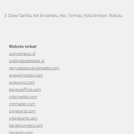
Jl. Dewi Sartika, Kel Amantelu, Kec. Sirimau, Kota Ambon, Maluku
Website terkait
sumselnews.id
publikjabodetabek.id
pemudapancasilamedan.com
ayokalimantan.com
ayosumut.com
bangsaoffline.com
cnbcmedan.com
cnnmedan.com
cnnjakarta.com
cnbcjakarta.com
hariansumatra.com
harianikn.com