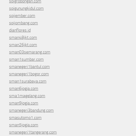
spigrobongan.com
spigunungkidul.com
spijember.com
spijombang.com
dianflores.id
sman48jkt.com
sman26jkt.com
sman03semarang.com
sman1sumbar.com
smanegeri1bantul.com
smanegeri1bogor.com
sman1surabaya.com
sman6jogja.com
sma1magelang.com
sman9jogja.com
smanegeri3bandung.com
smasutomo1.com
sman5jogja.com
smanegeri1tangerang.com