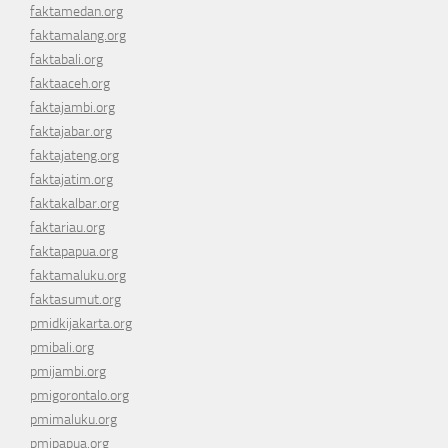
faktamedan.org
faktamalang.org
faktabali.org
faktaaceh.org
faktajambi.org
faktajabar.org
faktajateng.org
faktajatim.org
faktakalbar.org
faktariau.org
faktapapua.org
faktamaluku.org
faktasumut.org
pmidkijakarta.org
pmibali.org
pmijambi.org
pmigorontalo.org
pmimaluku.org
pmipapua.org