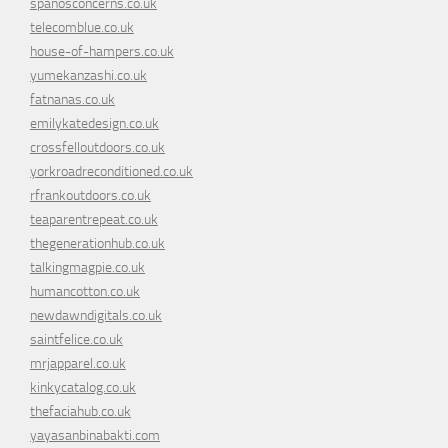
spanosconcerns.co.uk
telecomblue.co.uk
house-of-hampers.co.uk
yumekanzashi.co.uk
fatnanas.co.uk
emilykatedesign.co.uk
crossfelloutdoors.co.uk
yorkroadreconditioned.co.uk
rfrankoutdoors.co.uk
teaparentrepeat.co.uk
thegenerationhub.co.uk
talkingmagpie.co.uk
humancotton.co.uk
newdawndigitals.co.uk
saintfelice.co.uk
mrjapparel.co.uk
kinkycatalog.co.uk
thefaciahub.co.uk
yayasanbinabakti.com