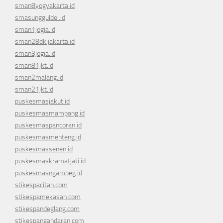
sman8yogyakarta.id
smasungguldel.id
sman1jogja.id
sman28dkijakarta.id
sman3jogja.id
sman81jkt.id
sman2malang.id
sman21jkt.id
puskesmasjakut.id
puskesmasmampang.id
puskesmaspancoran.id
puskesmasmenteng.id
puskesmassenen.id
puskesmaskramatjati.id
puskesmasngambeg.id
stikespacitan.com
stikespamekasan.com
stikespandeglang.com
stikespangandaran.com