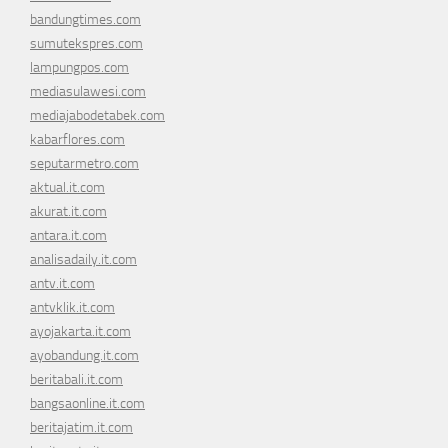
bandungtimes.com
sumutekspres.com
lampungpos.com
mediasulawesi.com
mediajabodetabek.com
kabarflores.com
seputarmetro.com
aktual.it.com
akurat.it.com
antara.it.com
analisadaily.it.com
antv.it.com
antvklik.it.com
ayojakarta.it.com
ayobandung.it.com
beritabali.it.com
bangsaonline.it.com
beritajatim.it.com