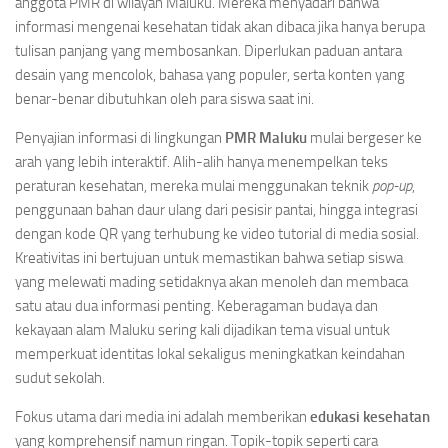
anggota PMR di wilayah Maluku. Mereka menyadari bahwa
informasi mengenai kesehatan tidak akan dibaca jika hanya berupa
tulisan panjang yang membosankan. Diperlukan paduan antara
desain yang mencolok, bahasa yang populer, serta konten yang
benar-benar dibutuhkan oleh para siswa saat ini.
Penyajian informasi di lingkungan
PMR Maluku
mulai bergeser ke
arah yang lebih interaktif. Alih-alih hanya menempelkan teks
peraturan kesehatan, mereka mulai menggunakan teknik
pop-up
,
penggunaan bahan daur ulang dari pesisir pantai, hingga integrasi
dengan kode QR yang terhubung ke video tutorial di media sosial.
Kreativitas ini bertujuan untuk memastikan bahwa setiap siswa
yang melewati mading setidaknya akan menoleh dan membaca
satu atau dua informasi penting. Keberagaman budaya dan
kekayaan alam Maluku sering kali dijadikan tema visual untuk
memperkuat identitas lokal sekaligus meningkatkan keindahan
sudut sekolah.
Fokus utama dari media ini adalah memberikan
edukasi kesehatan
yang komprehensif namun ringan. Topik-topik seperti cara