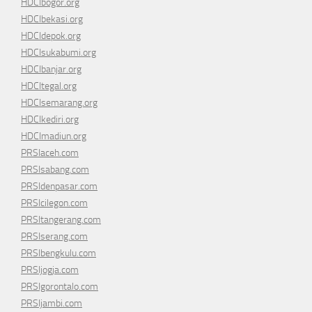
HDCIbogor.org
HDCIbekasi.org
HDCIdepok.org
HDCIsukabumi.org
HDCIbanjar.org
HDCItegal.org
HDCIsemarang.org
HDCIkediri.org
HDCImadiun.org
PRSIaceh.com
PRSIsabang.com
PRSIdenpasar.com
PRSIcilegon.com
PRSItangerang.com
PRSIserang.com
PRSIbengkulu.com
PRSIjogja.com
PRSIgorontalo.com
PRSIjambi.com