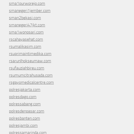
sma1purworejo.com
smanegeri1jember.com
sman2bekasi.com
smanegeri47jkt.com
sma1wonosari.com
rscahayasehat.com
rsumalikasim.com
rsuprimaintimedika.com
rsarunlhokseumaw.com
rsufauziahbireu.com
rsumumcitrahusada.com
rsgayomedicalcentre.com
polresjakarta.com
polresdago.com
polressabang.com
polresdenpasar.com
polresbanten.com
polresjambi.com
polressamarinda.com