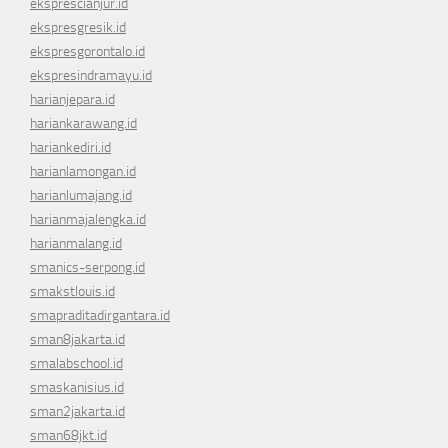
eksprescianjur.id
ekspresgresik.id
ekspresgorontalo.id
ekspresindramayu.id
harianjepara.id
hariankarawang.id
hariankediri.id
harianlamongan.id
harianlumajang.id
harianmajalengka.id
harianmalang.id
smanics-serpong.id
smakstlouis.id
smapraditadirgantara.id
sman8jakarta.id
smalabschool.id
smaskanisius.id
sman2jakarta.id
sman68jkt.id