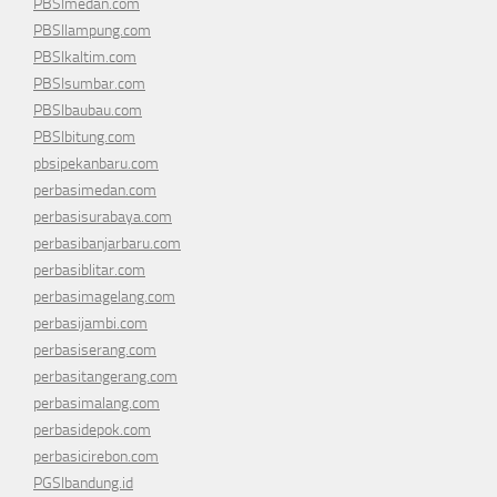
PBSImedan.com
PBSIlampung.com
PBSIkaltim.com
PBSIsumbar.com
PBSIbaubau.com
PBSIbitung.com
pbsipekanbaru.com
perbasimedan.com
perbasisurabaya.com
perbasibanjarbaru.com
perbasiblitar.com
perbasimagelang.com
perbasijambi.com
perbasiserang.com
perbasitangerang.com
perbasimalang.com
perbasidepok.com
perbasicirebon.com
PGSIbandung.id