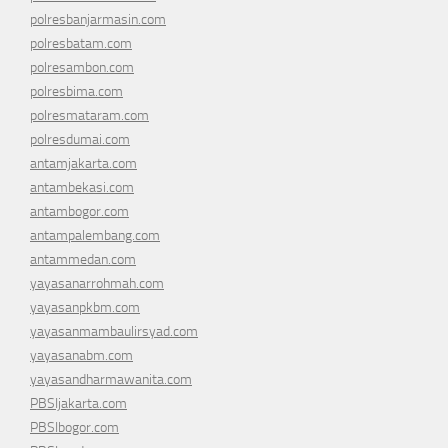
polresbanjarmasin.com
polresbatam.com
polresambon.com
polresbima.com
polresmataram.com
polresdumai.com
antamjakarta.com
antambekasi.com
antambogor.com
antampalembang.com
antammedan.com
yayasanarrohmah.com
yayasanpkbm.com
yayasanmambaulirsyad.com
yayasanabm.com
yayasandharmawanita.com
PBSIjakarta.com
PBSIbogor.com