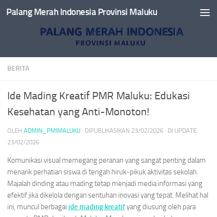
Palang Merah Indonesia Provinsi Maluku
Skip to content
BERITA
Ide Mading Kreatif PMR Maluku: Edukasi
Kesehatan yang Anti-Monoton!
OLEH
ADMIN_PMIMALUKU
· DIPUBLIKASIKAN
23/02/2026
· DI UPDATE
23/02/2026
Komunikasi visual memegang peranan yang sangat penting dalam
menarik perhatian siswa di tengah hiruk-pikuk aktivitas sekolah.
Majalah dinding atau mading tetap menjadi media informasi yang
efektif jika dikelola dengan sentuhan inovasi yang tepat. Melihat hal
ini, muncul berbagai
ide mading kreatif
yang diusung oleh para