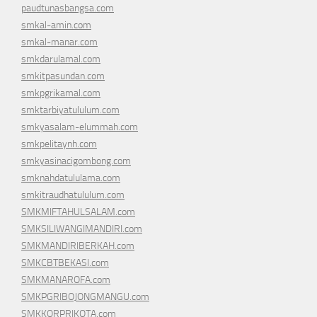
paudtunasbangsa.com
smkal-amin.com
smkal-manar.com
smkdarulamal.com
smkitpasundan.com
smkpgrikamal.com
smktarbiyatululum.com
smkyasalam-elummah.com
smkpelitaynh.com
smkyasinacigombong.com
smknahdatululama.com
smkitraudhatululum.com
SMKMIFTAHULSALAM.com
SMKSILIWANGIMANDIRI.com
SMKMANDIRIBERKAH.com
SMKCBTBEKASI.com
SMKMANAROFA.com
SMKPGRIBOJONGMANGU.com
SMKKORPRIKOTA.com