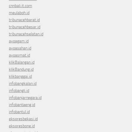
cnnbali.it.com
meulaboh.id
tribunacehbarat.id
tribunacehbesar.id
tribunacehselatan.id
ayoagam.id
ayoasahan.id
ayoasmat.id
klikBalangan.id
klikBandung.id
klikbanggai.id
infobangkalan.id
infobangli.id
infobanjarnegara.id
infobantaeng.id
infobantul.id
ekspresbekasi.id
ekspresbone.id