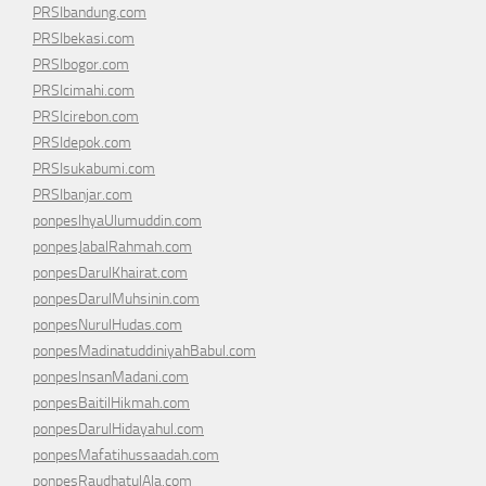
PRSIbandung.com
PRSIbekasi.com
PRSIbogor.com
PRSIcimahi.com
PRSIcirebon.com
PRSIdepok.com
PRSIsukabumi.com
PRSIbanjar.com
ponpesIhyaUlumuddin.com
ponpesJabalRahmah.com
ponpesDarulKhairat.com
ponpesDarulMuhsinin.com
ponpesNurulHudas.com
ponpesMadinatuddiniyahBabul.com
ponpesInsanMadani.com
ponpesBaitilHikmah.com
ponpesDarulHidayahul.com
ponpesMafatihussaadah.com
ponpesRaudhatulAla.com