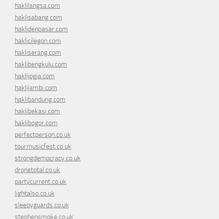
haklilangsa.com
haklisabang.com
haklidenpasar.com
haklicilegon.com
hakliserang.com
haklibengkulu.com
haklijogja.com
haklijambi.com
haklibandung.com
haklibekasi.com
haklibogor.com
perfectperson.co.uk
tourmusicfest.co.uk
strongdemocracy.co.uk
dronetotal.co.uk
partycurrent.co.uk
lightalso.co.uk
sleepyguards.co.uk
stephensmoke.co.uk