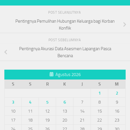
POST SELANJUTNYA
Pentingnya Pemulihan Hubungan Keluarga bagi Korban
Konflik
POST SEBELUMNYA
Pentingnya Akurasi Data Asesmen Lapangan Pasca
Bencana
Agustus 2026
S
S
R
K
J
S
M
1
2
3
4
5
6
7
8
9
10
11
12
13
14
15
16
17
18
19
20
21
22
23
24
25
26
27
28
29
30