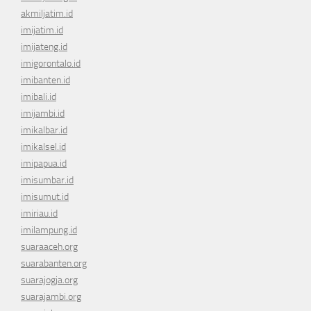
akmiljatim.id
imijatim.id
imijateng.id
imigorontalo.id
imibanten.id
imibali.id
imijambi.id
imikalbar.id
imikalsel.id
imipapua.id
imisumbar.id
imisumut.id
imiriau.id
imilampung.id
suaraaceh.org
suarabanten.org
suarajogja.org
suarajambi.org