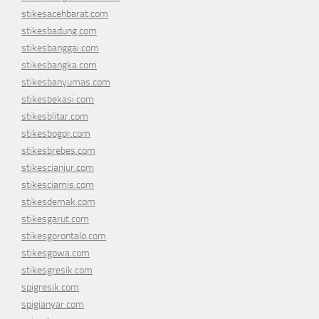
stikesacehbarat.com
stikesbadung.com
stikesbanggai.com
stikesbangka.com
stikesbanyumas.com
stikesbekasi.com
stikesblitar.com
stikesbogor.com
stikesbrebes.com
stikescianjur.com
stikesciamis.com
stikesdemak.com
stikesgarut.com
stikesgorontalo.com
stikesgowa.com
stikesgresik.com
spigresik.com
spigianyar.com