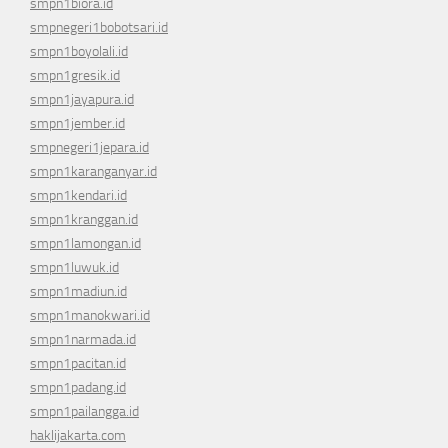
smpn1biora.id
smpnegeri1bobotsari.id
smpn1boyolali.id
smpn1gresik.id
smpn1jayapura.id
smpn1jember.id
smpnegeri1jepara.id
smpn1karanganyar.id
smpn1kendari.id
smpn1kranggan.id
smpn1lamongan.id
smpn1luwuk.id
smpn1madiun.id
smpn1manokwari.id
smpn1narmada.id
smpn1pacitan.id
smpn1padang.id
smpn1pailangga.id
haklijakarta.com