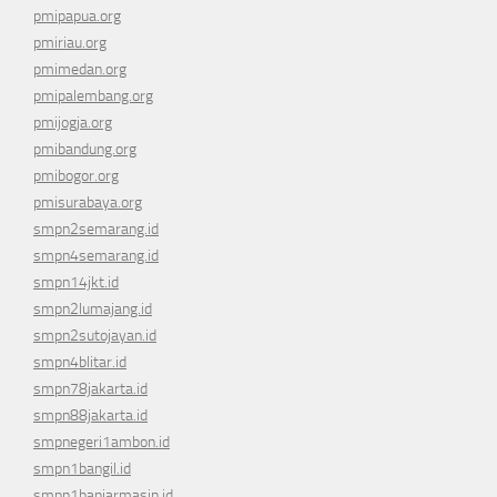
pmipapua.org
pmiriau.org
pmimedan.org
pmipalembang.org
pmijogja.org
pmibandung.org
pmibogor.org
pmisurabaya.org
smpn2semarang.id
smpn4semarang.id
smpn14jkt.id
smpn2lumajang.id
smpn2sutojayan.id
smpn4blitar.id
smpn78jakarta.id
smpn88jakarta.id
smpnegeri1ambon.id
smpn1bangil.id
smpn1banjarmasin.id