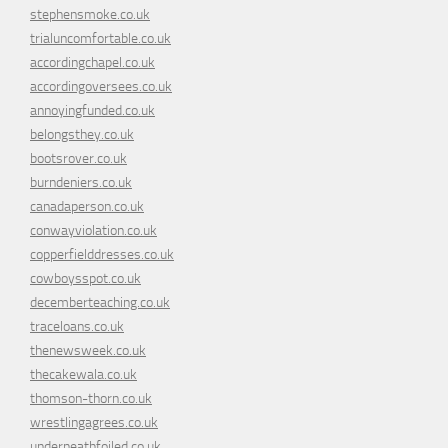
stephensmoke.co.uk
trialuncomfortable.co.uk
accordingchapel.co.uk
accordingoversees.co.uk
annoyingfunded.co.uk
belongsthey.co.uk
bootsrover.co.uk
burndeniers.co.uk
canadaperson.co.uk
conwayviolation.co.uk
copperfielddresses.co.uk
cowboysspot.co.uk
decemberteaching.co.uk
traceloans.co.uk
thenewsweek.co.uk
thecakewala.co.uk
thomson-thorn.co.uk
wrestlingagrees.co.uk
underneathfoiled.co.uk