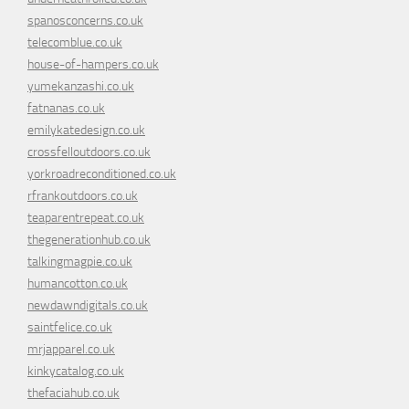
spanosconcerns.co.uk
telecomblue.co.uk
house-of-hampers.co.uk
yumekanzashi.co.uk
fatnanas.co.uk
emilykatedesign.co.uk
crossfelloutdoors.co.uk
yorkroadreconditioned.co.uk
rfrankoutdoors.co.uk
teaparentrepeat.co.uk
thegenerationhub.co.uk
talkingmagpie.co.uk
humancotton.co.uk
newdawndigitals.co.uk
saintfelice.co.uk
mrjapparel.co.uk
kinkycatalog.co.uk
thefaciahub.co.uk