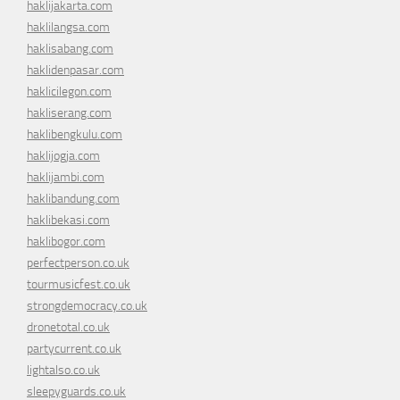
haklijakarta.com
haklilangsa.com
haklisabang.com
haklidenpasar.com
haklicilegon.com
hakliserang.com
haklibengkulu.com
haklijogja.com
haklijambi.com
haklibandung.com
haklibekasi.com
haklibogor.com
perfectperson.co.uk
tourmusicfest.co.uk
strongdemocracy.co.uk
dronetotal.co.uk
partycurrent.co.uk
lightalso.co.uk
sleepyguards.co.uk