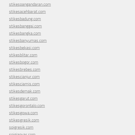
stikespangandaran.com
stikesacehbarat.com
stikesbadung.com
stikesbanggai.com
stikesbangka.com
stikesbanyumas.com
stikesbekasi.com
stikesblitar.com
stikesbogor.com
stikesbrebes.com
stikescianjur.com
stikesciamis.com
stikesdemak.com
stikesgarut.com
stikesgorontalo.com
stikesgowa.com
stikesgresik.com
spigresik.com
spigianyar.com