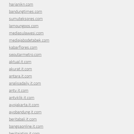
harianikn.com
bandungtimes.com
sumutekspres.com
lampungpos.com
mediasulawesi.com
mediajabodetabek.com
kabarflores.com
seputarmetro.com
aktual.it.com
akurat.it.com
antara.it.com
analisadaily.it.com
antv.it.com
antvklik.it.com
ayojakarta.it.com
ayobandung.it.com
beritabali.it.com
bangsaonline.it.com
beritajatim.it.com