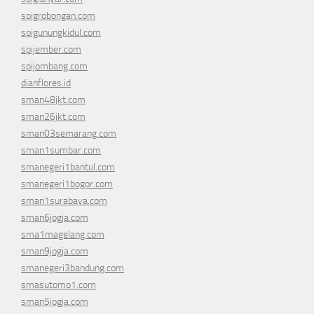
spigrobongan.com
spigunungkidul.com
spijember.com
spijombang.com
dianflores.id
sman48jkt.com
sman26jkt.com
sman03semarang.com
sman1sumbar.com
smanegeri1bantul.com
smanegeri1bogor.com
sman1surabaya.com
sman6jogja.com
sma1magelang.com
sman9jogja.com
smanegeri3bandung.com
smasutomo1.com
sman5jogja.com