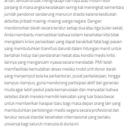
aman, terutama saat menghadapi hari raya atau musim libur
panjang di mana angka kecelakaan sering kali meningkat sementara
jumlah pendonor cenderung menurun drastis karena kesibukan
aktivitas pribadi masing-masing warga negara. Dengan
mendonorkan darah secara teratur setiap dua atau tiga bulan sekali,
Anda membantu memastikan bahwa sistem kesehatan kita tidak
mengalami krisis persediaan yang dapat berakibat fatal bagi pasien
yang membutuhkan transfusi darurat dalam hitungan menit untuk
bertahan hidup dari pendarahan hebat atau kondisi medis kritis
lainnya yang mengancam nyawa secara mendadak. PMI telah
memfasilitasi kemudahan akses melalui mobil unit donor darah
yang menjemput bola ke perkantoran, pusat perbelanjaan, hingga
kampus-kampus, guna mendorong partisipasi aktif dari generasi
muda agar lebih peduli pada kemanusiaan dan menyadari bahwa
setetes darah mereka memiliki kekuatan yang luar biasa besar
untuk memberikan harapan baru bagi masa depan orang lain yang
membutuhkan pertolongan medis segera secara profesional dan
terukur sesuai standar kesehatan internasional yang berlaku
universal bagi seluruh manusia di dunia ini.