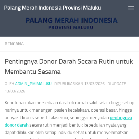
Palang Merah Indonesia Provinsi Maluku
Skip to content
BENCANA
Pentingnya Donor Darah Secara Rutin untuk
Membantu Sesama
OLEH
ADMIN_PMIMALUKU
· DIPUBLIKASIKAN
13/03/2026
· DI UPDATE
13/03/2026
Kebutuhan akan persediaan darah di rumah sakit selalu tinggi setiap
harinya untuk menangani pasien kecelakaan, operasi besar, hingga
penyakit kronis seperti talasemia, sehingga menyadari
pentingnya
donor darah
secara rutin menjadi bentuk kepedulian nyata yang
dapat dilakukan oleh setiap individu sehat untuk menyelamatkan