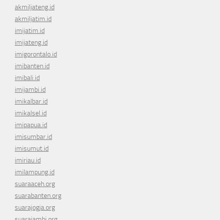
akmiljateng.id
akmiljatim.id
imijatim.id
imijateng.id
imigorontalo.id
imibanten.id
imibali.id
imijambi.id
imikalbar.id
imikalsel.id
imipapua.id
imisumbar.id
imisumut.id
imiriau.id
imilampung.id
suaraaceh.org
suarabanten.org
suarajogja.org
suarajambi.org