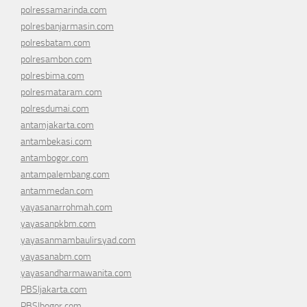
polressamarinda.com
polresbanjarmasin.com
polresbatam.com
polresambon.com
polresbima.com
polresmataram.com
polresdumai.com
antamjakarta.com
antambekasi.com
antambogor.com
antampalembang.com
antammedan.com
yayasanarrohmah.com
yayasanpkbm.com
yayasanmambaulirsyad.com
yayasanabm.com
yayasandharmawanita.com
PBSIjakarta.com
PBSIbogor.com