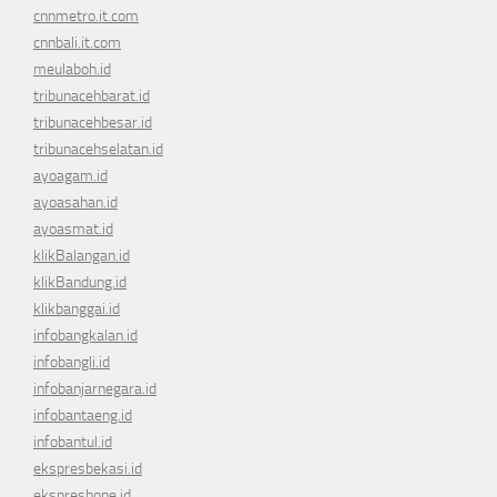
cnnmetro.it.com
cnnbali.it.com
meulaboh.id
tribunacehbarat.id
tribunacehbesar.id
tribunacehselatan.id
ayoagam.id
ayoasahan.id
ayoasmat.id
klikBalangan.id
klikBandung.id
klikbanggai.id
infobangkalan.id
infobangli.id
infobanjarnegara.id
infobantaeng.id
infobantul.id
ekspresbekasi.id
ekspresbone.id