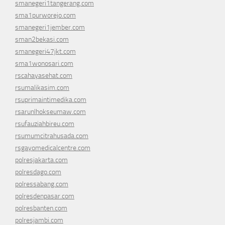
smanegeri1tangerang.com
sma1purworejo.com
smanegeri1jember.com
sman2bekasi.com
smanegeri47jkt.com
sma1wonosari.com
rscahayasehat.com
rsumalikasim.com
rsuprimaintimedika.com
rsarunlhokseumaw.com
rsufauziahbireu.com
rsumumcitrahusada.com
rsgayomedicalcentre.com
polresjakarta.com
polresdago.com
polressabang.com
polresdenpasar.com
polresbanten.com
polresjambi.com