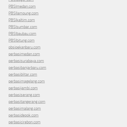
PBSImedan.com
PBSIlampung.com
PBSIkaltim.com
PBSIsumbar.com
PBSIbaubau.com
PBSIbitung.com
pbsipekanbaru.com
perbasimedan.com
perbasisurabaya.com
perbasibanjarbaru.com
perbasiblitar.com
perbasimagelang.com
perbasijambi.com
perbasiserang.com
perbasitangerang.com
perbasimalang.com
perbasidepok.com
perbasicirebon.com