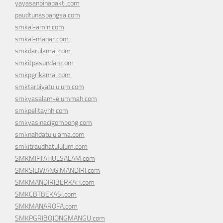
yayasanbinabakti.com
paudtunasbangsa.com
smkal-amin.com
smkal-manar.com
smkdarulamal.com
smkitpasundan.com
smkpgrikamal.com
smktarbiyatululum.com
smkyasalam-elummah.com
smkpelitaynh.com
smkyasinacigombong.com
smknahdatululama.com
smkitraudhatululum.com
SMKMIFTAHULSALAM.com
SMKSILIWANGIMANDIRI.com
SMKMANDIRIBERKAH.com
SMKCBTBEKASI.com
SMKMANAROFA.com
SMKPGRIBOJONGMANGU.com