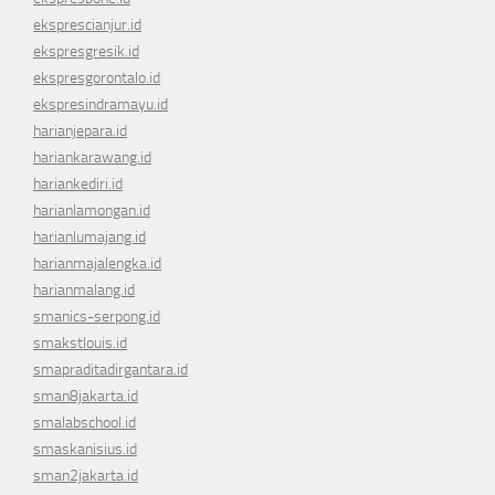
eksprescianjur.id
ekspresgresik.id
ekspresgorontalo.id
ekspresindramayu.id
harianjepara.id
hariankarawang.id
hariankediri.id
harianlamongan.id
harianlumajang.id
harianmajalengka.id
harianmalang.id
smanics-serpong.id
smakstlouis.id
smapraditadirgantara.id
sman8jakarta.id
smalabschool.id
smaskanisius.id
sman2jakarta.id