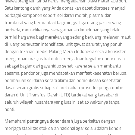
nyawa orang lain tanpa harus mengeluarkan biaya materi apa pun.
Satu kantong darah yang Anda donasikan dapat diproses menjadi
berbagai komponen seperti sel darah merah, plasma, dan
trombosit yang bermanfaat bagi hingga tiga orang pasien yang
berbeda, menjadikannya sebagai hadiah kehidupan yang tidak
ternilai harganya bagi mereka yang sedang berjuang melawan maut
di ruang perawatan intensif atau unit gawat darurat yang penuh
dengan tekanan medis. Palang Merah Indonesia secara konsisten
mengimbau masyarakat untuk menjadikan kegiatan donor darah
sebagai bagian dari gaya hidup sehat, karena selain membantu
sesama, pendonor juga mendapatkan manfaat kesehatan berupa
pembaruan sel darah secara alami dan pemeriksaan kesehatan
dasar secara gratis setiap kali melakukan prosedur pengambilan
darah di Unit Transfusi Darah (UTD) terdekat yang tersebar di
seluruh wilayah nusantara yang luas ini setiap waktunya tanpa
henti.
Memahami
pentingnya donor darah
juga berkaitan dengan
menjaga stabilitas stok darah nasional agar selalu dalam kondisi