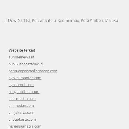
Jl. Dewi Sartika, Kel Amantelu, Kec. Sirimau, Kota Ambon, Maluku
Website terkait
sumselnews.id
publikjabodetabek.id
pemudapancasilamedan.com
ayokalimantan.com
ayosumut.com
bangsaoffline.com
cnbcmedan.com
cnnmedan.com
cnnjakarta.com
cnbcjakarta.com
hariansumatra.com