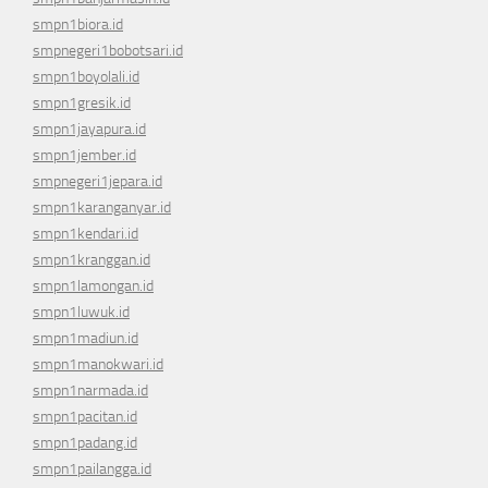
smpn1biora.id
smpnegeri1bobotsari.id
smpn1boyolali.id
smpn1gresik.id
smpn1jayapura.id
smpn1jember.id
smpnegeri1jepara.id
smpn1karanganyar.id
smpn1kendari.id
smpn1kranggan.id
smpn1lamongan.id
smpn1luwuk.id
smpn1madiun.id
smpn1manokwari.id
smpn1narmada.id
smpn1pacitan.id
smpn1padang.id
smpn1pailangga.id