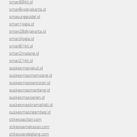
sman68jkt.id
sman8yogyakarta.id
smasungguldel.id
sman1jogja.id
sman28dkijakarta.id
sman3jogja.id
sman81jkt.id
sman2malang.id
sman21jkt.id
puskesmasjakut.id
puskesmasmampang.id
puskesmaspancoran.id
puskesmasmenteng.id
puskesmassenen.id
puskesmaskramatjati.id
puskesmasngambeg.id
stikespacitan.com
stikespamekasan.com
stikespandeglang.com