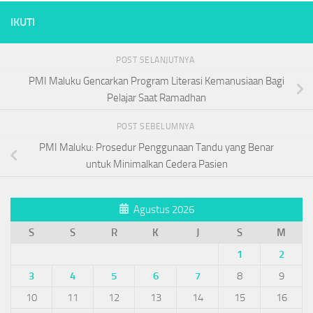
IKUTI
POST SELANJUTNYA
PMI Maluku Gencarkan Program Literasi Kemanusiaan Bagi
Pelajar Saat Ramadhan
POST SEBELUMNYA
PMI Maluku: Prosedur Penggunaan Tandu yang Benar
untuk Minimalkan Cedera Pasien
Agustus 2026
S
S
R
K
J
S
M
1
2
3
4
5
6
7
8
9
10
11
12
13
14
15
16