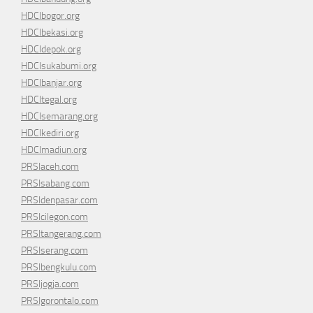
HDCIbogor.org
HDCIbekasi.org
HDCIdepok.org
HDCIsukabumi.org
HDCIbanjar.org
HDCItegal.org
HDCIsemarang.org
HDCIkediri.org
HDCImadiun.org
PRSIaceh.com
PRSIsabang.com
PRSIdenpasar.com
PRSIcilegon.com
PRSItangerang.com
PRSIserang.com
PRSIbengkulu.com
PRSIjogja.com
PRSIgorontalo.com