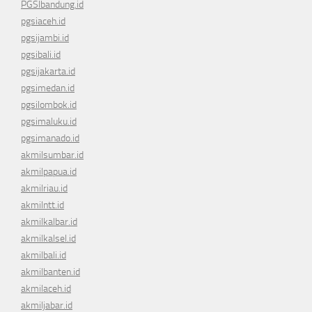
PGSIbandung.id
pgsiaceh.id
pgsijambi.id
pgsibali.id
pgsijakarta.id
pgsimedan.id
pgsilombok.id
pgsimaluku.id
pgsimanado.id
akmilsumbar.id
akmilpapua.id
akmilriau.id
akmilntt.id
akmilkalbar.id
akmilkalsel.id
akmilbali.id
akmilbanten.id
akmilaceh.id
akmiljabar.id