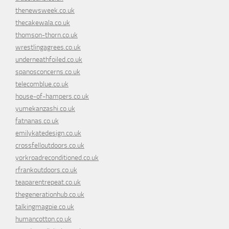
thenewsweek.co.uk
thecakewala.co.uk
thomson-thorn.co.uk
wrestlingagrees.co.uk
underneathfoiled.co.uk
spanosconcerns.co.uk
telecomblue.co.uk
house-of-hampers.co.uk
yumekanzashi.co.uk
fatnanas.co.uk
emilykatedesign.co.uk
crossfelloutdoors.co.uk
yorkroadreconditioned.co.uk
rfrankoutdoors.co.uk
teaparentrepeat.co.uk
thegenerationhub.co.uk
talkingmagpie.co.uk
humancotton.co.uk