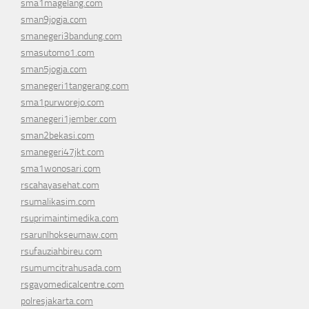
sma1magelang.com
sman9jogja.com
smanegeri3bandung.com
smasutomo1.com
sman5jogja.com
smanegeri1tangerang.com
sma1purworejo.com
smanegeri1jember.com
sman2bekasi.com
smanegeri47jkt.com
sma1wonosari.com
rscahayasehat.com
rsumalikasim.com
rsuprimaintimedika.com
rsarunlhokseumaw.com
rsufauziahbireu.com
rsumumcitrahusada.com
rsgayomedicalcentre.com
polresjakarta.com