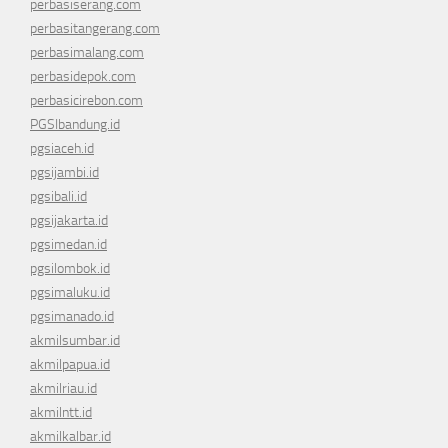
perbasiserang.com
perbasitangerang.com
perbasimalang.com
perbasidepok.com
perbasicirebon.com
PGSIbandung.id
pgsiaceh.id
pgsijambi.id
pgsibali.id
pgsijakarta.id
pgsimedan.id
pgsilombok.id
pgsimaluku.id
pgsimanado.id
akmilsumbar.id
akmilpapua.id
akmilriau.id
akmilntt.id
akmilkalbar.id