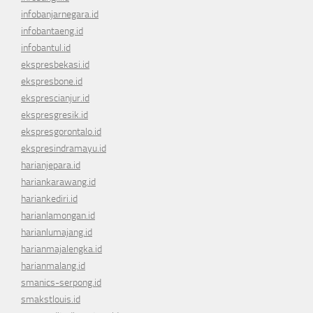
infobanjarnegara.id
infobantaeng.id
infobantul.id
ekspresbekasi.id
ekspresbone.id
eksprescianjur.id
ekspresgresik.id
ekspresgorontalo.id
ekspresindramayu.id
harianjepara.id
hariankarawang.id
hariankediri.id
harianlamongan.id
harianlumajang.id
harianmajalengka.id
harianmalang.id
smanics-serpong.id
smakstlouis.id