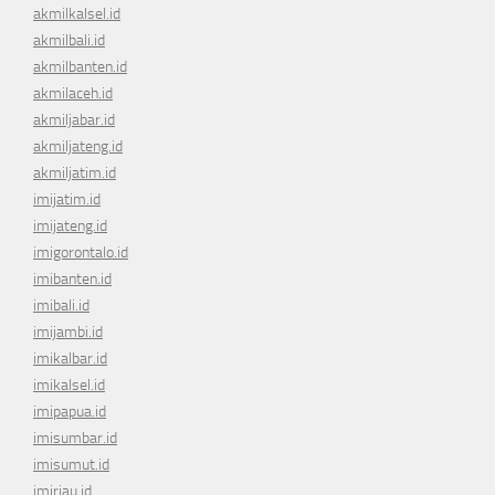
akmilkalsel.id
akmilbali.id
akmilbanten.id
akmilaceh.id
akmiljabar.id
akmiljateng.id
akmiljatim.id
imijatim.id
imijateng.id
imigorontalo.id
imibanten.id
imibali.id
imijambi.id
imikalbar.id
imikalsel.id
imipapua.id
imisumbar.id
imisumut.id
imiriau.id