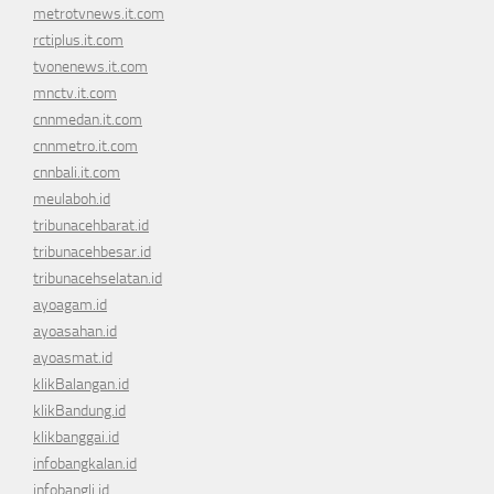
metrotvnews.it.com
rctiplus.it.com
tvonenews.it.com
mnctv.it.com
cnnmedan.it.com
cnnmetro.it.com
cnnbali.it.com
meulaboh.id
tribunacehbarat.id
tribunacehbesar.id
tribunacehselatan.id
ayoagam.id
ayoasahan.id
ayoasmat.id
klikBalangan.id
klikBandung.id
klikbanggai.id
infobangkalan.id
infobangli.id