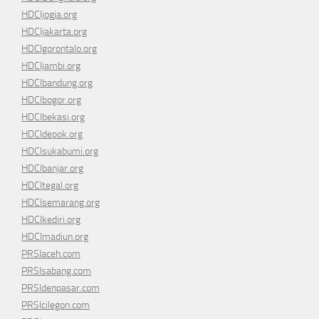
HDCIjogja.org
HDCIjakarta.org
HDCIgorontalo.org
HDCIjambi.org
HDCIbandung.org
HDCIbogor.org
HDCIbekasi.org
HDCIdepok.org
HDCIsukabumi.org
HDCIbanjar.org
HDCItegal.org
HDCIsemarang.org
HDCIkediri.org
HDCImadiun.org
PRSIaceh.com
PRSIsabang.com
PRSIdenpasar.com
PRSIcilegon.com