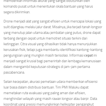
memberikan informasi akurat yang sangat dibutuhkan oleh
komando pusat untuk menentukan skala bantuan yang harus
segera dikirimkan.
Drone menjadi alat yang sangat efisien untuk mencapai lokasi yang
sulit dijangkau melalui jalur darat. Misalnya, jika terjadi tanah longsor
yang menutup jalan utama atau jembatan yang putus, drone dapat
terbang dengan cepat untuk memotret situasi terkini dari
ketinggian. Citra visual yang dihasilkan tidak hanya menunjukkan
kerusakan fisik, tetapi juga membantu identifikasi kantong-kantong
pengungsian yang mungkin masih terisolasi. Informasi
cepat
ini
menjadi sangat krusial bagi pemerintah dan lembaga kemanusiaan
dalam mengambil keputusan strategis di jam-jam pertama
pascabencana.
Selain kecepatan, akurasi pemetaan udara memberikan efisiensi
luar biasa dalam distribusi bantuan. Tim PMI Maluku dapat
memetakan rute evakuasi yang paling aman dan efisien,
menghindari wilayah yang masih rawan longsor atau banjir. Data
koordinat yang presisi memungkinkan helikopter pengangkut