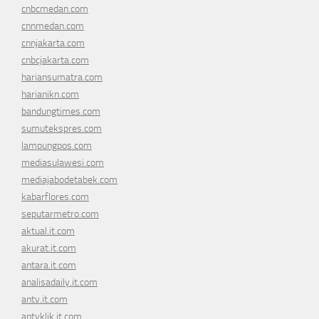
cnbcmedan.com
cnnmedan.com
cnnjakarta.com
cnbcjakarta.com
hariansumatra.com
harianikn.com
bandungtimes.com
sumutekspres.com
lampungpos.com
mediasulawesi.com
mediajabodetabek.com
kabarflores.com
seputarmetro.com
aktual.it.com
akurat.it.com
antara.it.com
analisadaily.it.com
antv.it.com
antvklik.it.com