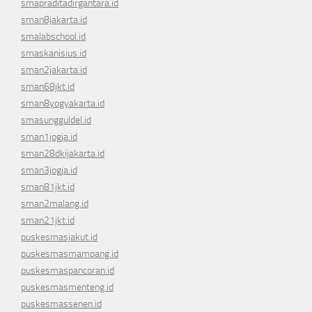
smapraditadirgantara.id
sman8jakarta.id
smalabschool.id
smaskanisius.id
sman2jakarta.id
sman68jkt.id
sman8yogyakarta.id
smasungguldel.id
sman1jogja.id
sman28dkijakarta.id
sman3jogja.id
sman81jkt.id
sman2malang.id
sman21jkt.id
puskesmasjakut.id
puskesmasmampang.id
puskesmaspancoran.id
puskesmasmenteng.id
puskesmassenen.id