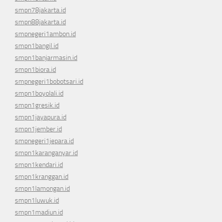
smpn78jakarta.id
smpn88jakarta.id
smpnegeri1ambon.id
smpn1bangil.id
smpn1banjarmasin.id
smpn1biora.id
smpnegeri1bobotsari.id
smpn1boyolali.id
smpn1gresik.id
smpn1jayapura.id
smpn1jember.id
smpnegeri1jepara.id
smpn1karanganyar.id
smpn1kendari.id
smpn1kranggan.id
smpn1lamongan.id
smpn1luwuk.id
smpn1madiun.id