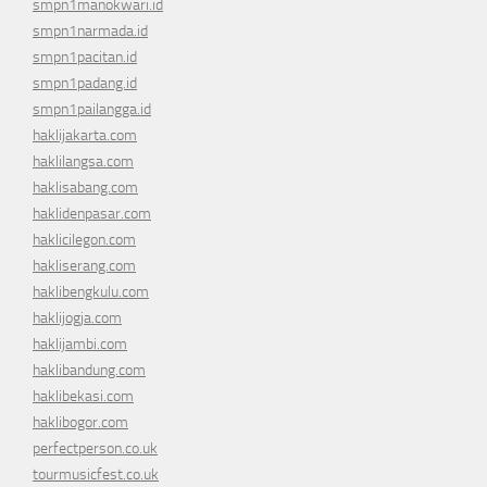
smpn1manokwari.id
smpn1narmada.id
smpn1pacitan.id
smpn1padang.id
smpn1pailangga.id
haklijakarta.com
haklilangsa.com
haklisabang.com
haklidenpasar.com
haklicilegon.com
hakliserang.com
haklibengkulu.com
haklijogja.com
haklijambi.com
haklibandung.com
haklibekasi.com
haklibogor.com
perfectperson.co.uk
tourmusicfest.co.uk