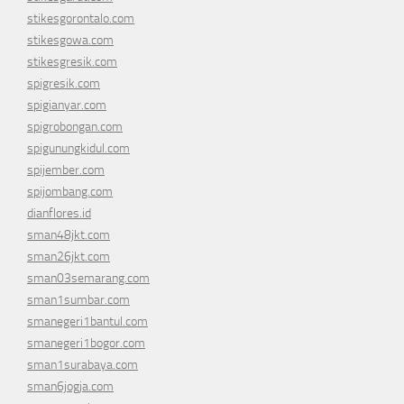
stikesgorontalo.com
stikesgowa.com
stikesgresik.com
spigresik.com
spigianyar.com
spigrobongan.com
spigunungkidul.com
spijember.com
spijombang.com
dianflores.id
sman48jkt.com
sman26jkt.com
sman03semarang.com
sman1sumbar.com
smanegeri1bantul.com
smanegeri1bogor.com
sman1surabaya.com
sman6jogja.com