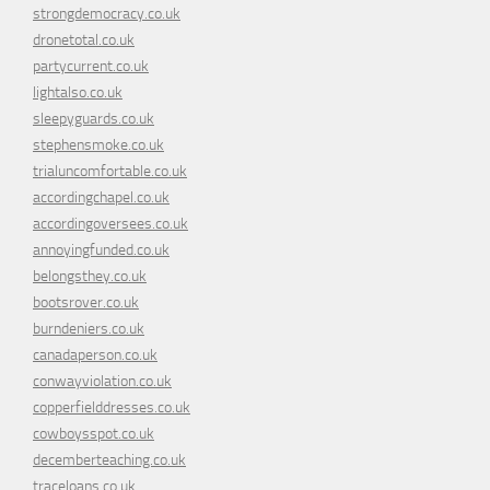
strongdemocracy.co.uk
dronetotal.co.uk
partycurrent.co.uk
lightalso.co.uk
sleepyguards.co.uk
stephensmoke.co.uk
trialuncomfortable.co.uk
accordingchapel.co.uk
accordingoversees.co.uk
annoyingfunded.co.uk
belongsthey.co.uk
bootsrover.co.uk
burndeniers.co.uk
canadaperson.co.uk
conwayviolation.co.uk
copperfielddresses.co.uk
cowboysspot.co.uk
decemberteaching.co.uk
traceloans.co.uk