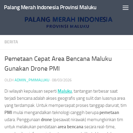
Palang Merah Indonesia Provinsi Maluku
Skip to content
BERITA
Pemetaan Cepat Area Bencana Maluku
Gunakan Drone PMI
OLEH
ADMIN_PMIMALUKU
·
08/03/2026
Di wilayah kepulauan seperti
Maluku
, tantangan terbesar saat
terjadi bencana adalah akses geografis yang sulit dan luasnya area
yang terdampak. Untuk mempercepat proses tanggap darurat, tim
PMI
mulai mengandalkan teknologi canggih berupa
pemetaan
udara. Penggunaan
drone
(pesawat nirawak) memungkinkan tim
untuk melakukan pendataan
area
bencana
secara real-time,