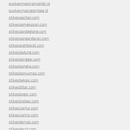
puskesmaskramatjati.id
puskesmasngambeg.id
stikespacitan.com
stikespamekasan.com
stikespandeglang.com
stikespangandaran.com
stikesacehbarat.com
stikesbadung.com
stikesbanggai.com
stikesbangka.com
stikesbanyumas.com
stikesbekasi.com
stikesblitar.com
stikesbogor.com
stikesbrebes.com
stikescianjur.com
stikesciamis.com
stikesdemak.com
stikesgarut.com