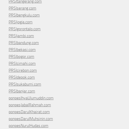
PRSItangerang.com
PRSIserang.com
PRSIbengkulu.com
PRSIjogja.com
PRSIgorontalo.com
PRSIjambi.com
PRSIbandung.com
PRSIbekasi.com
PRSIbogor.com
PRSIcimahi.com
PRSIcirebon.com
PRSIdepok.com
PRSIsukabumi.com
PRSIbanjar.com
ponpesIhyaUlumuddin.com
ponpesJabalRahmah.com
ponpesDarulKhairat.com
ponpesDarulMuhsinin.com
ponpesNurulHudas.com