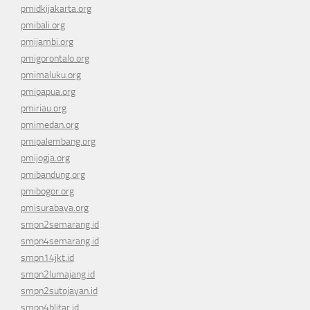
pmidkijakarta.org
pmibali.org
pmijambi.org
pmigorontalo.org
pmimaluku.org
pmipapua.org
pmiriau.org
pmimedan.org
pmipalembang.org
pmijogja.org
pmibandung.org
pmibogor.org
pmisurabaya.org
smpn2semarang.id
smpn4semarang.id
smpn14jkt.id
smpn2lumajang.id
smpn2sutojayan.id
smpn4blitar.id