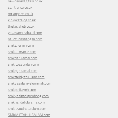
newdawndigitals.co.uk
saintfelice.co.uk
mrjapparel.co.uk
kinkycatalog.co.uk
thefaciahub.co.uk
yayasanbinabakti.com
paudtunasbangsa.com
smkal-amin.com
smkal-manar.com
smkdarulamal.com
smkitpasundan.com
smkpgrikamal.com
smktarbiyatululum.com
smkyasalam-elummah.com
smkpelitaynh.com
smkyasinacigombong.com
smknahdatululama.com
smkitraudhatululum.com
SMKMIFTAHULSALAM.com