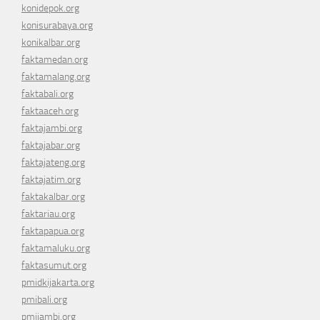
konidepok.org
konisurabaya.org
konikalbar.org
faktamedan.org
faktamalang.org
faktabali.org
faktaaceh.org
faktajambi.org
faktajabar.org
faktajateng.org
faktajatim.org
faktakalbar.org
faktariau.org
faktapapua.org
faktamaluku.org
faktasumut.org
pmidkijakarta.org
pmibali.org
pmijambi.org