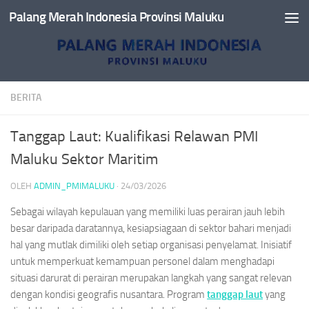
Palang Merah Indonesia Provinsi Maluku
Skip to content
BERITA
Tanggap Laut: Kualifikasi Relawan PMI
Maluku Sektor Maritim
OLEH
ADMIN_PMIMALUKU
·
24/03/2026
Sebagai wilayah kepulauan yang memiliki luas perairan jauh lebih
besar daripada daratannya, kesiapsiagaan di sektor bahari menjadi
hal yang mutlak dimiliki oleh setiap organisasi penyelamat. Inisiatif
untuk memperkuat kemampuan personel dalam menghadapi
situasi darurat di perairan merupakan langkah yang sangat relevan
dengan kondisi geografis nusantara. Program
tanggap laut
yang