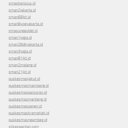
smaskanisius.id
sman2jakarta.id
sman68jkt.id
sman8yogyakarta.id
smasungguldel.id
sman1jogja.id
sman28dkijakarta.id
sman3jogja.id
sman81jkt.id
sman2malang.id
sman21jkt.id
puskesmasjakut.id
puskesmasmampang.id
puskesmaspancoran.id
puskesmasmenteng.id
puskesmassenen.id
puskesmaskramatjati.id
puskesmasngambeg.id
stikespacitan.com