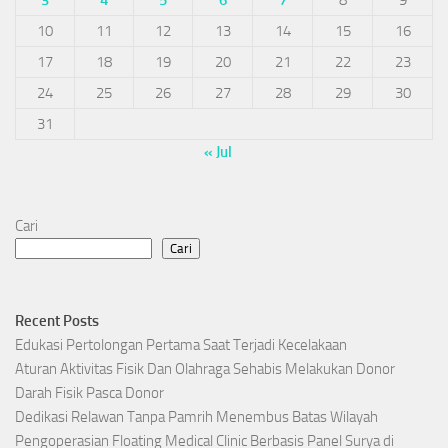
3
4
5
6
7
8
9
10
11
12
13
14
15
16
17
18
19
20
21
22
23
24
25
26
27
28
29
30
31
« Jul
Cari
Cari
Recent Posts
Edukasi Pertolongan Pertama Saat Terjadi Kecelakaan
Aturan Aktivitas Fisik Dan Olahraga Sehabis Melakukan Donor
Darah Fisik Pasca Donor
Dedikasi Relawan Tanpa Pamrih Menembus Batas Wilayah
Pengoperasian Floating Medical Clinic Berbasis Panel Surya di