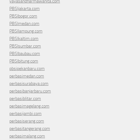
yayasandharmawanita.com
PBSIjakarta.com
PBSIbogor.com
PBSImedan.com
PBSIlampung.com
PBSIkaltim.com
PBSIsumbar.com
PBSIbaubau.com
PBSIbitung.com
pbsipekanbaru.com
perbasimedan.com
perbasisurabaya.com
perbasibanjarbaru.com
perbasiblitar.com
perbasimagelang.com
perbasijambi.com
perbasiserang.com
perbasitangerang.com
perbasimalang.com