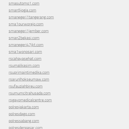
smasutomo1.com
sman5jogja.com
smanegeri1tangerang.com
sma1purworejo.com
smanegeri1jember.com
sman2bekasi.com
smanegeri47jkt.com
sma1wonosari.com
rscahayasehat.com
rsumalikasim.com
rsuprimaintimedika.com
rsarunlhokseumaw.com
rsufauziahbireu.com
rsumumcitrahusada.com
rsgayomedicalcentre.com
polresjakarta.com
polresdago.com
polressabang.com
polresdenpasar.com