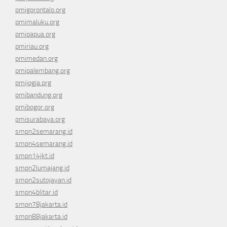
pmigorontalo.org
pmimaluku.org
pmipapua.org
pmiriau.org
pmimedan.org
pmipalembang.org
pmijogja.org
pmibandung.org
pmibogor.org
pmisurabaya.org
smpn2semarang.id
smpn4semarang.id
smpn14jkt.id
smpn2lumajang.id
smpn2sutojayan.id
smpn4blitar.id
smpn78jakarta.id
smpn88jakarta.id