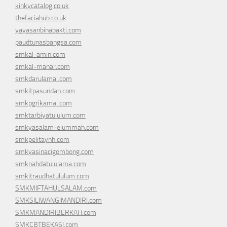
kinkycatalog.co.uk
thefaciahub.co.uk
yayasanbinabakti.com
paudtunasbangsa.com
smkal-amin.com
smkal-manar.com
smkdarulamal.com
smkitpasundan.com
smkpgrikamal.com
smktarbiyatululum.com
smkyasalam-elummah.com
smkpelitaynh.com
smkyasinacigombong.com
smknahdatululama.com
smkitraudhatululum.com
SMKMIFTAHULSALAM.com
SMKSILIWANGIMANDIRI.com
SMKMANDIRIBERKAH.com
SMKCBTBEKASI.com