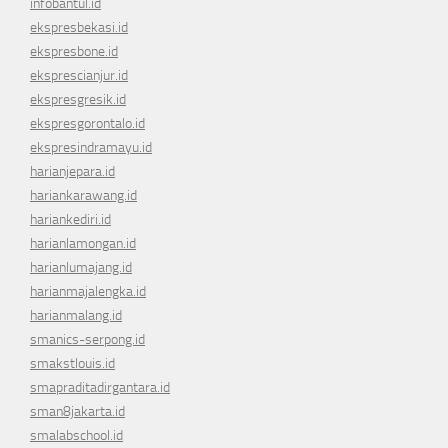
infobantul.id
ekspresbekasi.id
ekspresbone.id
eksprescianjur.id
ekspresgresik.id
ekspresgorontalo.id
ekspresindramayu.id
harianjepara.id
hariankarawang.id
hariankediri.id
harianlamongan.id
harianlumajang.id
harianmajalengka.id
harianmalang.id
smanics-serpong.id
smakstlouis.id
smapraditadirgantara.id
sman8jakarta.id
smalabschool.id