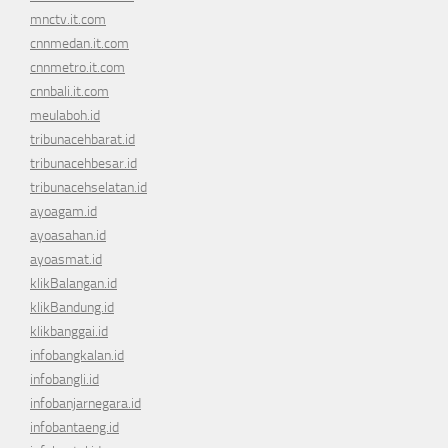
mnctv.it.com
cnnmedan.it.com
cnnmetro.it.com
cnnbali.it.com
meulaboh.id
tribunacehbarat.id
tribunacehbesar.id
tribunacehselatan.id
ayoagam.id
ayoasahan.id
ayoasmat.id
klikBalangan.id
klikBandung.id
klikbanggai.id
infobangkalan.id
infobangli.id
infobanjarnegara.id
infobantaeng.id