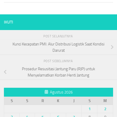
IKUTI
POST SELANJUTNYA
Kunci Kecepatan PMI: Alur Distribusi Logistik Saat Kondisi
Darurat
POST SEBELUMNYA
Prosedur Resusitasi Jantung Paru (RJP) untuk
Menyelamatkan Korban Henti Jantung
Agustus 2026
S
S
R
K
J
S
M
1
2