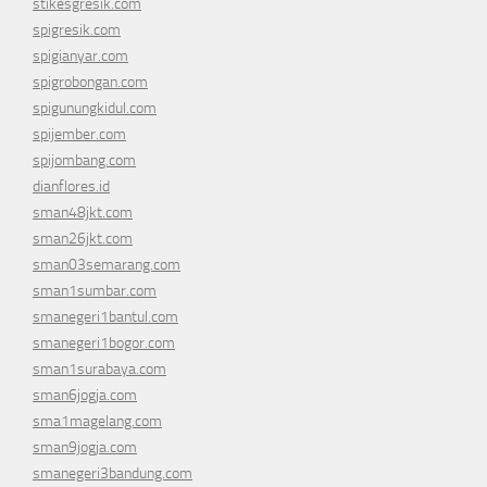
stikesgresik.com
spigresik.com
spigianyar.com
spigrobongan.com
spigunungkidul.com
spijember.com
spijombang.com
dianflores.id
sman48jkt.com
sman26jkt.com
sman03semarang.com
sman1sumbar.com
smanegeri1bantul.com
smanegeri1bogor.com
sman1surabaya.com
sman6jogja.com
sma1magelang.com
sman9jogja.com
smanegeri3bandung.com