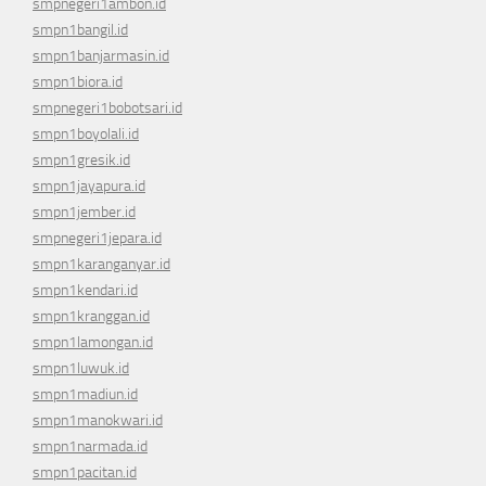
smpnegeri1ambon.id
smpn1bangil.id
smpn1banjarmasin.id
smpn1biora.id
smpnegeri1bobotsari.id
smpn1boyolali.id
smpn1gresik.id
smpn1jayapura.id
smpn1jember.id
smpnegeri1jepara.id
smpn1karanganyar.id
smpn1kendari.id
smpn1kranggan.id
smpn1lamongan.id
smpn1luwuk.id
smpn1madiun.id
smpn1manokwari.id
smpn1narmada.id
smpn1pacitan.id