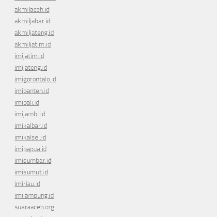
akmilaceh.id
akmiljabar.id
akmiljateng.id
akmiljatim.id
imijatim.id
imijateng.id
imigorontalo.id
imibanten.id
imibali.id
imijambi.id
imikalbar.id
imikalsel.id
imipapua.id
imisumbar.id
imisumut.id
imiriau.id
imilampung.id
suaraaceh.org