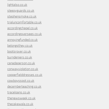
lightalso.co.uk
sleepyguards.co.uk
stephensmoke.co.uk
trialuncomfortable.co.uk
accordingchapel.co.uk
accordingoversees.co.uk
annoyingfunded.co.uk
belongsthey.co.uk
bootsrover.co.uk
burndeniers.co.uk
canadaperson.co.uk
conwayviolation.co.uk
copperfielddresses.co.uk
cowboysspot.co.uk
decemberteaching.co.uk
traceloans.co.uk
thenewsweek.co.uk
thecakewala.co.uk