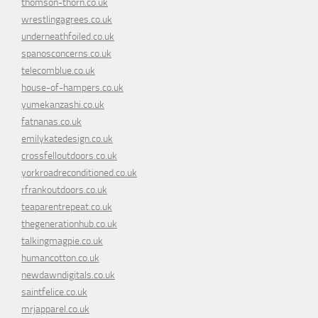
thomson-thorn.co.uk
wrestlingagrees.co.uk
underneathfoiled.co.uk
spanosconcerns.co.uk
telecomblue.co.uk
house-of-hampers.co.uk
yumekanzashi.co.uk
fatnanas.co.uk
emilykatedesign.co.uk
crossfelloutdoors.co.uk
yorkroadreconditioned.co.uk
rfrankoutdoors.co.uk
teaparentrepeat.co.uk
thegenerationhub.co.uk
talkingmagpie.co.uk
humancotton.co.uk
newdawndigitals.co.uk
saintfelice.co.uk
mrjapparel.co.uk