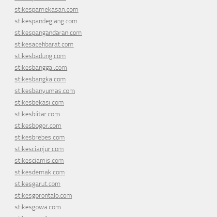
stikespamekasan.com
stikespandeglang.com
stikespangandaran.com
stikesacehbarat.com
stikesbadung.com
stikesbanggai.com
stikesbangka.com
stikesbanyumas.com
stikesbekasi.com
stikesblitar.com
stikesbogor.com
stikesbrebes.com
stikescianjur.com
stikesciamis.com
stikesdemak.com
stikesgarut.com
stikesgorontalo.com
stikesgowa.com