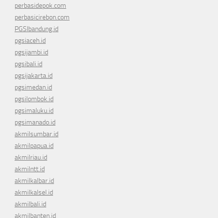
perbasidepok.com
perbasicirebon.com
PGSIbandung.id
pgsiaceh.id
pgsijambi.id
pgsibali.id
pgsijakarta.id
pgsimedan.id
pgsilombok.id
pgsimaluku.id
pgsimanado.id
akmilsumbar.id
akmilpapua.id
akmilriau.id
akmilntt.id
akmilkalbar.id
akmilkalsel.id
akmilbali.id
akmilbanten.id