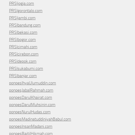
PRSIjogja.com
PRSIgorontalo.com
PRSIjambi.com
PRSIbandung.com
PRSIbekasi.com
PRSIbogor.com
PRSIcimahi.com
PRSIcirebon.com
PRSIdepok.com
PRSIsukabumi.com
PRSIbanjar.com
ponpesIhyaUlumuddin.com
ponpesJabalRahmah.com
ponpesDarulKhairat.com
ponpesDarulMuhsinin.com
ponpesNurulHudas.com
ponpesMadinatuddiniyahBabul.com
ponpesInsanMadani.com
ponpesBaitilHikmah.com