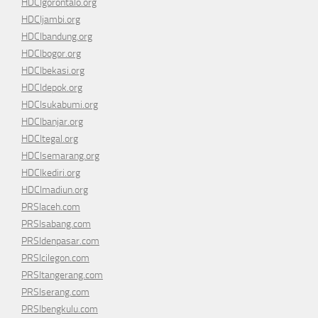
HDCIgorontalo.org
HDCIjambi.org
HDCIbandung.org
HDCIbogor.org
HDCIbekasi.org
HDCIdepok.org
HDCIsukabumi.org
HDCIbanjar.org
HDCItegal.org
HDCIsemarang.org
HDCIkediri.org
HDCImadiun.org
PRSIaceh.com
PRSIsabang.com
PRSIdenpasar.com
PRSIcilegon.com
PRSItangerang.com
PRSIserang.com
PRSIbengkulu.com