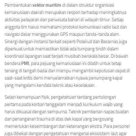
Pembentukan
sektor maritim
di dalam struktur organisasi
kemanusiaan daerah merupakan respon terhadap meningkatnya
aktivitas pelayaran dan pariwisata bahari di wilayah timur. Setiap
anggota tim harus memahami protokol komunikasi radio laut dan
navigasi dasar menggunakan GPS maupun tanda-tanda alam.
Sinergi dengan instansi terkait seperti Polairud dan Basarnas juga
diperkuat untuk memastikan tidak ada tumpang tindih dalam
koordinasi lapangan saat terjadi musibah berskala besar. Di bawah
bendera
PMI
, para pejuang kemanusiaan ini dilatih untuk tetap
tenang di tengah badai dan mampu mengambil keputusan cepat di
saat-saat kritis demi menyelamatkan nyawa penumpang kapal
yang mengalami kendala teknis atau kecelakaan.
Selain kemampuan fisik, pengetahuan tentang pertolongan
pertama pada korban tenggelam menjadi kurikulum wajib yang
harus dikuasai dengan sempurna. Teknik pemberian napas buatan
dan penanganan trauma di atas dek kapal yang bergoyang
memerlukan keseimbangan dan ketenangan ekstra. Para personel
juga dibekali dengan pengetahuan mengenai ekosistem laut agar