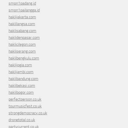
smpn1padang.id
smpn1pailangga.id
haklijakarta.com
haklilangsa.com
haklisabang.com
haklidenpasar.com
haklicilegon.com
hakliserang.com
haklibengkulu.com
haklijogja.com
haklijambi.com
haklibandung.com
haklibekasi.com
haklibogor.com
perfectperson.co.uk
tourmusicfest.co.uk
strongdemocracy.co.uk
dronetotal.co.uk
partycurrent.co.uk