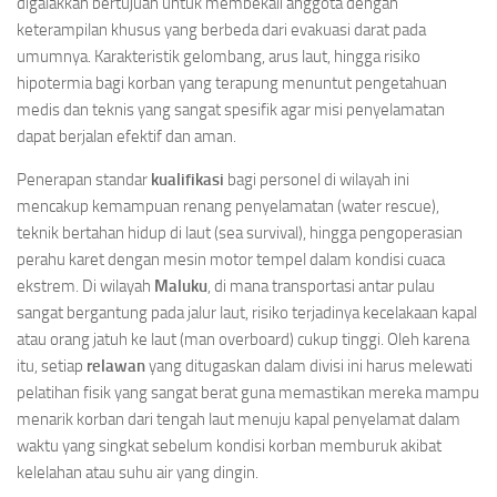
digalakkan bertujuan untuk membekali anggota dengan
keterampilan khusus yang berbeda dari evakuasi darat pada
umumnya. Karakteristik gelombang, arus laut, hingga risiko
hipotermia bagi korban yang terapung menuntut pengetahuan
medis dan teknis yang sangat spesifik agar misi penyelamatan
dapat berjalan efektif dan aman.
Penerapan standar
kualifikasi
bagi personel di wilayah ini
mencakup kemampuan renang penyelamatan (water rescue),
teknik bertahan hidup di laut (sea survival), hingga pengoperasian
perahu karet dengan mesin motor tempel dalam kondisi cuaca
ekstrem. Di wilayah
Maluku
, di mana transportasi antar pulau
sangat bergantung pada jalur laut, risiko terjadinya kecelakaan kapal
atau orang jatuh ke laut (man overboard) cukup tinggi. Oleh karena
itu, setiap
relawan
yang ditugaskan dalam divisi ini harus melewati
pelatihan fisik yang sangat berat guna memastikan mereka mampu
menarik korban dari tengah laut menuju kapal penyelamat dalam
waktu yang singkat sebelum kondisi korban memburuk akibat
kelelahan atau suhu air yang dingin.