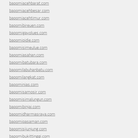
bapomiacehbarat.com
bapomiacehbesar.com
bapomiacehtimur.com
bapomibireuen.com
bapomigayolues.com
bapomipidie.com
bapomisimeulue.com
bapomiasahan.com
bapomibatubara.com
bapomilabuhanbatu.com
bapomilangkat.com
bapominias.com
bapomisamosir.com
bapomisimalungun.com
bapomibinjai.com
bapomidharmasraya.com
bapomipasaman.com
bapomisijunjung.com
bapomibukittinggi.com