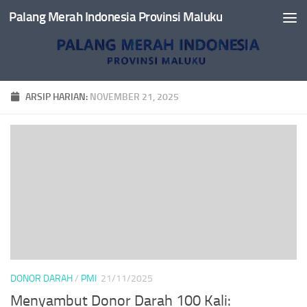
Palang Merah Indonesia Provinsi Maluku
Skip to content
ARSIP HARIAN:
NOVEMBER 21, 2025
DONOR DARAH
/
PMI
21/11/2025
Menyambut Donor Darah 100 Kali: