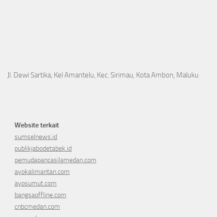
Jl. Dewi Sartika, Kel Amantelu, Kec. Sirimau, Kota Ambon, Maluku
Website terkait
sumselnews.id
publikjabodetabek.id
pemudapancasilamedan.com
ayokalimantan.com
ayosumut.com
bangsaoffline.com
cnbcmedan.com