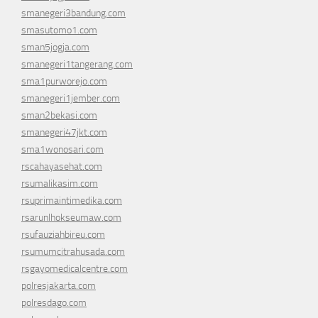
smanegeri3bandung.com
smasutomo1.com
sman5jogja.com
smanegeri1tangerang.com
sma1purworejo.com
smanegeri1jember.com
sman2bekasi.com
smanegeri47jkt.com
sma1wonosari.com
rscahayasehat.com
rsumalikasim.com
rsuprimaintimedika.com
rsarunlhokseumaw.com
rsufauziahbireu.com
rsumumcitrahusada.com
rsgayomedicalcentre.com
polresjakarta.com
polresdago.com