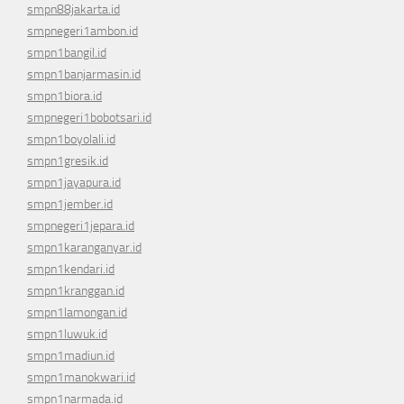
smpn88jakarta.id
smpnegeri1ambon.id
smpn1bangil.id
smpn1banjarmasin.id
smpn1biora.id
smpnegeri1bobotsari.id
smpn1boyolali.id
smpn1gresik.id
smpn1jayapura.id
smpn1jember.id
smpnegeri1jepara.id
smpn1karanganyar.id
smpn1kendari.id
smpn1kranggan.id
smpn1lamongan.id
smpn1luwuk.id
smpn1madiun.id
smpn1manokwari.id
smpn1narmada.id