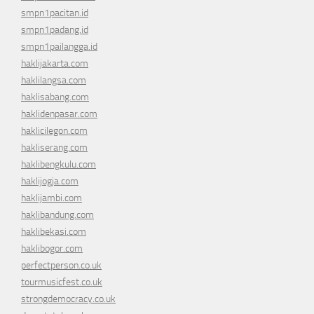
smpn1pacitan.id
smpn1padang.id
smpn1pailangga.id
haklijakarta.com
haklilangsa.com
haklisabang.com
haklidenpasar.com
haklicilegon.com
hakliserang.com
haklibengkulu.com
haklijogja.com
haklijambi.com
haklibandung.com
haklibekasi.com
haklibogor.com
perfectperson.co.uk
tourmusicfest.co.uk
strongdemocracy.co.uk