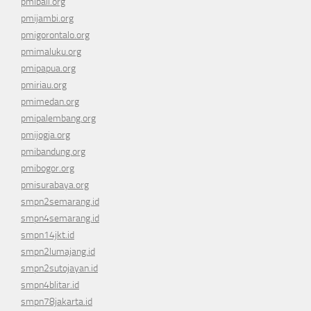
pmibali.org
pmijambi.org
pmigorontalo.org
pmimaluku.org
pmipapua.org
pmiriau.org
pmimedan.org
pmipalembang.org
pmijogja.org
pmibandung.org
pmibogor.org
pmisurabaya.org
smpn2semarang.id
smpn4semarang.id
smpn14jkt.id
smpn2lumajang.id
smpn2sutojayan.id
smpn4blitar.id
smpn78jakarta.id