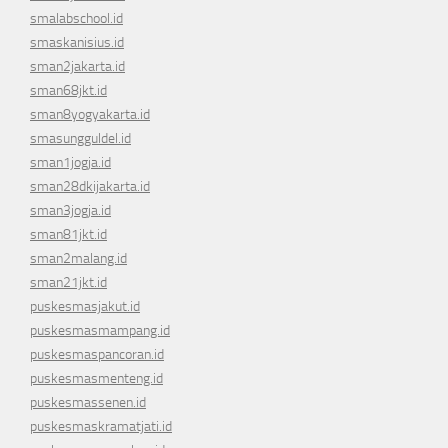
smalabschool.id
smaskanisius.id
sman2jakarta.id
sman68jkt.id
sman8yogyakarta.id
smasungguldel.id
sman1jogja.id
sman28dkijakarta.id
sman3jogja.id
sman81jkt.id
sman2malang.id
sman21jkt.id
puskesmasjakut.id
puskesmasmampang.id
puskesmaspancoran.id
puskesmasmenteng.id
puskesmassenen.id
puskesmaskramatjati.id