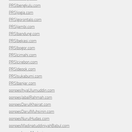
PRSIbengkulu.com
PRSIjogja.com
PRSIgorontalo.com
PRSIjambi.com
PRSIbandung.com
PRSIbekasi.com
PRSIbogor.com
PRSIcimahi.com
PRSIcirebon.com
PRSIdepok.com
PRSIsukabumi.com
PRSIbanjar.com
ponpesIhyaUlumuddin.com
ponpesJabalRahmah.com
ponpesDarulKhairat.com
ponpesDarulMuhsinin.com
ponpesNurulHudas.com
ponpesMadinatuddiniyahBabul.com