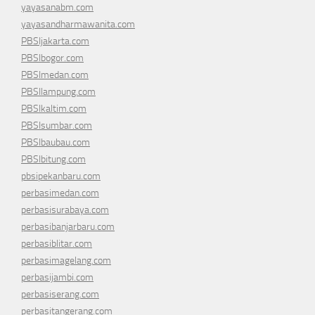
yayasanabm.com
yayasandharmawanita.com
PBSIjakarta.com
PBSIbogor.com
PBSImedan.com
PBSIlampung.com
PBSIkaltim.com
PBSIsumbar.com
PBSIbaubau.com
PBSIbitung.com
pbsipekanbaru.com
perbasimedan.com
perbasisurabaya.com
perbasibanjarbaru.com
perbasiblitar.com
perbasimagelang.com
perbasijambi.com
perbasiserang.com
perbasitangerang.com