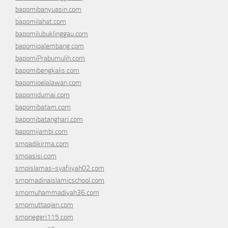
bapomibanyuasin.com
bapomilahat.com
bapomilubuklinggau.com
bapomipalembang.com
bapomiPrabumulih.com
bapomibengkalis.com
bapomipelalawan.com
bapomidumai.com
bapomibatam.com
bapomibatanghari.com
bapomijambi.com
smpadikirma.com
smpasisi.com
smpislamas-syafiiyah02.com
smpmadinaislamicschool.com
smpmuhammadiyah36.com
smpmuttaqien.com
smpnegeri115.com