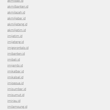
akmilbali.id
akmilbanten.id
akmilaceh.id
akmiljabar.id
akmiljateng.id
akmiljatim.id
imijatim.id
imijateng.id
imigorontalo.id
imibanten.id
imibali.id
imijambi.id
imikalbar.id
imikalsel.id
imipapua.id
imisumbar.id
imisumut.id
imiriau.id
imilampung.id