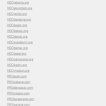
HDCIjakarta.org
HDCIgorontalo.org
HDCIjambi.org
HDCIbandung.org
HDCIbogor.org
HDCIbekasi.org
HDCIdepok.org
HDCIsukabumi.org
HDCIbanjar.org
HDCItegal.org
HDCIsemarang.org
HDCIkediri.org
HDCImadiun.org
PRSIaceh.com
PRSIsabang.com
PRSIdenpasar.com
PRSIcilegon.com
PRSItangerang.com
PRSIserang.com