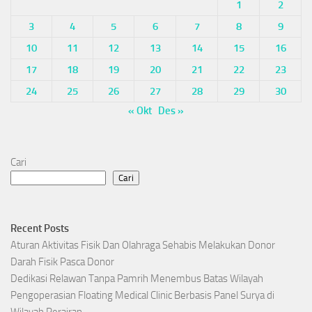
1
2
3
4
5
6
7
8
9
10
11
12
13
14
15
16
17
18
19
20
21
22
23
24
25
26
27
28
29
30
« Okt
Des »
Cari
Cari
Recent Posts
Aturan Aktivitas Fisik Dan Olahraga Sehabis Melakukan Donor
Darah Fisik Pasca Donor
Dedikasi Relawan Tanpa Pamrih Menembus Batas Wilayah
Pengoperasian Floating Medical Clinic Berbasis Panel Surya di
Wilayah Perairan