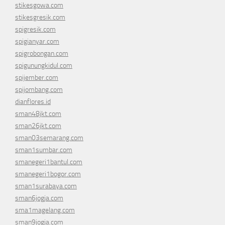
stikesgowa.com
stikesgresik.com
spigresik.com
spigianyar.com
spigrobongan.com
spigunungkidul.com
spijember.com
spijombang.com
dianflores.id
sman48jkt.com
sman26jkt.com
sman03semarang.com
sman1sumbar.com
smanegeri1bantul.com
smanegeri1bogor.com
sman1surabaya.com
sman6jogja.com
sma1magelang.com
sman9jogja.com