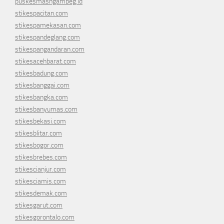
puskesmasngambeg.id
stikespacitan.com
stikespamekasan.com
stikespandeglang.com
stikespangandaran.com
stikesacehbarat.com
stikesbadung.com
stikesbanggai.com
stikesbangka.com
stikesbanyumas.com
stikesbekasi.com
stikesblitar.com
stikesbogor.com
stikesbrebes.com
stikescianjur.com
stikesciamis.com
stikesdemak.com
stikesgarut.com
stikesgorontalo.com