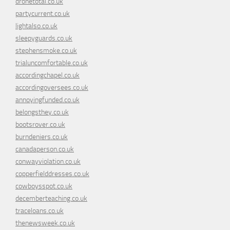
dronetotal.co.uk
partycurrent.co.uk
lightalso.co.uk
sleepyguards.co.uk
stephensmoke.co.uk
trialuncomfortable.co.uk
accordingchapel.co.uk
accordingoversees.co.uk
annoyingfunded.co.uk
belongsthey.co.uk
bootsrover.co.uk
burndeniers.co.uk
canadaperson.co.uk
conwayviolation.co.uk
copperfielddresses.co.uk
cowboysspot.co.uk
decemberteaching.co.uk
traceloans.co.uk
thenewsweek.co.uk