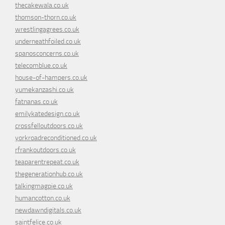
thecakewala.co.uk
thomson-thorn.co.uk
wrestlingagrees.co.uk
underneathfoiled.co.uk
spanosconcerns.co.uk
telecomblue.co.uk
house-of-hampers.co.uk
yumekanzashi.co.uk
fatnanas.co.uk
emilykatedesign.co.uk
crossfelloutdoors.co.uk
yorkroadreconditioned.co.uk
rfrankoutdoors.co.uk
teaparentrepeat.co.uk
thegenerationhub.co.uk
talkingmagpie.co.uk
humancotton.co.uk
newdawndigitals.co.uk
saintfelice.co.uk