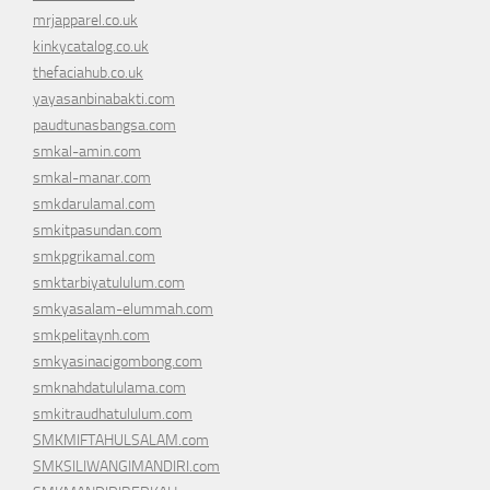
mrjapparel.co.uk
kinkycatalog.co.uk
thefaciahub.co.uk
yayasanbinabakti.com
paudtunasbangsa.com
smkal-amin.com
smkal-manar.com
smkdarulamal.com
smkitpasundan.com
smkpgrikamal.com
smktarbiyatululum.com
smkyasalam-elummah.com
smkpelitaynh.com
smkyasinacigombong.com
smknahdatululama.com
smkitraudhatululum.com
SMKMIFTAHULSALAM.com
SMKSILIWANGIMANDIRI.com