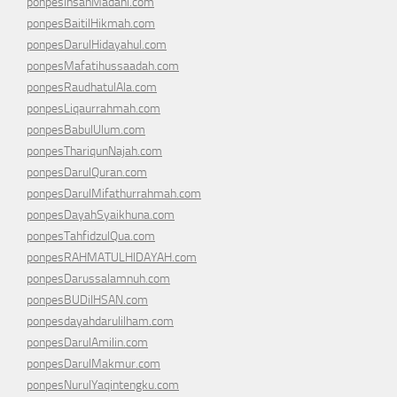
ponpesInsanMadani.com
ponpesBaitilHikmah.com
ponpesDarulHidayahul.com
ponpesMafatihussaadah.com
ponpesRaudhatulAla.com
ponpesLiqaurrahmah.com
ponpesBabulUlum.com
ponpesThariqunNajah.com
ponpesDarulQuran.com
ponpesDarulMifathurrahmah.com
ponpesDayahSyaikhuna.com
ponpesTahfidzulQua.com
ponpesRAHMATULHIDAYAH.com
ponpesDarussalamnuh.com
ponpesBUDiIHSAN.com
ponpesdayahdarulilham.com
ponpesDarulAmilin.com
ponpesDarulMakmur.com
ponpesNurulYaqintengku.com