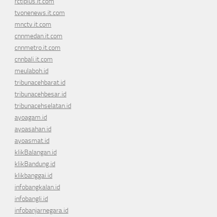
rctiplus.it.com
tvonenews.it.com
mnctv.it.com
cnnmedan.it.com
cnnmetro.it.com
cnnbali.it.com
meulaboh.id
tribunacehbarat.id
tribunacehbesar.id
tribunacehselatan.id
ayoagam.id
ayoasahan.id
ayoasmat.id
klikBalangan.id
klikBandung.id
klikbanggai.id
infobangkalan.id
infobangli.id
infobanjarnegara.id