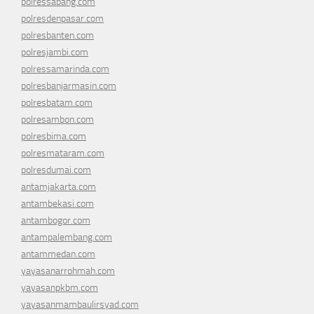
polressabang.com
polresdenpasar.com
polresbanten.com
polresjambi.com
polressamarinda.com
polresbanjarmasin.com
polresbatam.com
polresambon.com
polresbima.com
polresmataram.com
polresdumai.com
antamjakarta.com
antambekasi.com
antambogor.com
antampalembang.com
antammedan.com
yayasanarrohmah.com
yayasanpkbm.com
yayasanmambaulirsyad.com