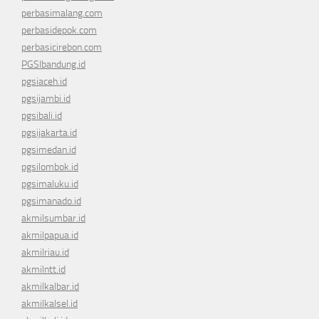
perbasimalang.com
perbasidepok.com
perbasicirebon.com
PGSIbandung.id
pgsiaceh.id
pgsijambi.id
pgsibali.id
pgsijakarta.id
pgsimedan.id
pgsilombok.id
pgsimaluku.id
pgsimanado.id
akmilsumbar.id
akmilpapua.id
akmilriau.id
akmilntt.id
akmilkalbar.id
akmilkalsel.id