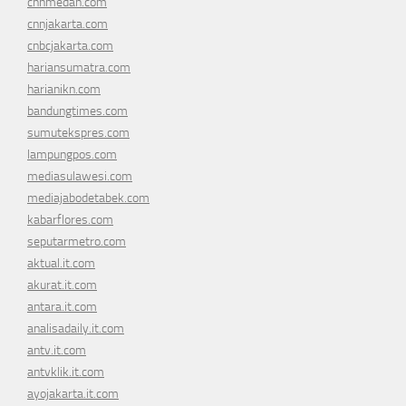
cnnmedan.com
cnnjakarta.com
cnbcjakarta.com
hariansumatra.com
harianikn.com
bandungtimes.com
sumutekspres.com
lampungpos.com
mediasulawesi.com
mediajabodetabek.com
kabarflores.com
seputarmetro.com
aktual.it.com
akurat.it.com
antara.it.com
analisadaily.it.com
antv.it.com
antvklik.it.com
ayojakarta.it.com