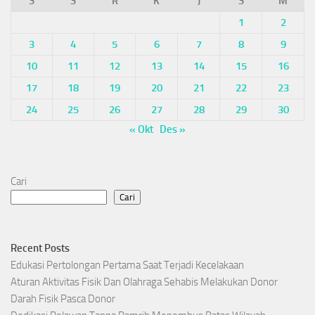
S
S
R
K
J
S
M
1
2
3
4
5
6
7
8
9
10
11
12
13
14
15
16
17
18
19
20
21
22
23
24
25
26
27
28
29
30
« Okt
Des »
Cari
Cari
Recent Posts
Edukasi Pertolongan Pertama Saat Terjadi Kecelakaan
Aturan Aktivitas Fisik Dan Olahraga Sehabis Melakukan Donor
Darah Fisik Pasca Donor