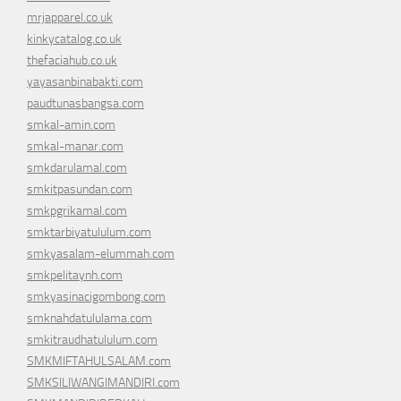
mrjapparel.co.uk
kinkycatalog.co.uk
thefaciahub.co.uk
yayasanbinabakti.com
paudtunasbangsa.com
smkal-amin.com
smkal-manar.com
smkdarulamal.com
smkitpasundan.com
smkpgrikamal.com
smktarbiyatululum.com
smkyasalam-elummah.com
smkpelitaynh.com
smkyasinacigombong.com
smknahdatululama.com
smkitraudhatululum.com
SMKMIFTAHULSALAM.com
SMKSILIWANGIMANDIRI.com