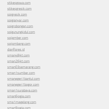
stikesgowa.com
stikesgresik.com
spigresik.com
spigianyar.com
spigrobongan.com
spigunungkidul.com
spijember.com
spijombang.com
dianflores.id
sman48jkt.com
sman26jkt.com
sman03semarang.com
sman1sumbar.com
smanegeri1bantul.com
smanegeri1bogor.com
sman1surabaya.com
sman6jogja.com
sma1magelang.com
sman9jogja.com