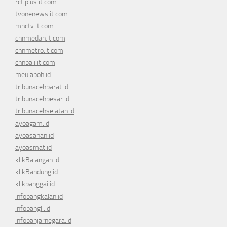
rctiplus.it.com
tvonenews.it.com
mnctv.it.com
cnnmedan.it.com
cnnmetro.it.com
cnnbali.it.com
meulaboh.id
tribunacehbarat.id
tribunacehbesar.id
tribunacehselatan.id
ayoagam.id
ayoasahan.id
ayoasmat.id
klikBalangan.id
klikBandung.id
klikbanggai.id
infobangkalan.id
infobangli.id
infobanjarnegara.id