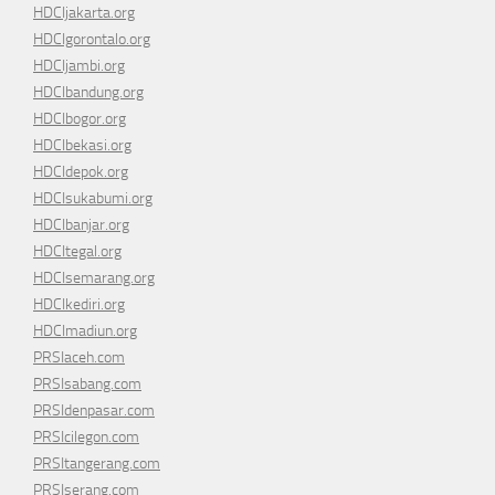
HDCIjakarta.org
HDCIgorontalo.org
HDCIjambi.org
HDCIbandung.org
HDCIbogor.org
HDCIbekasi.org
HDCIdepok.org
HDCIsukabumi.org
HDCIbanjar.org
HDCItegal.org
HDCIsemarang.org
HDCIkediri.org
HDCImadiun.org
PRSIaceh.com
PRSIsabang.com
PRSIdenpasar.com
PRSIcilegon.com
PRSItangerang.com
PRSIserang.com