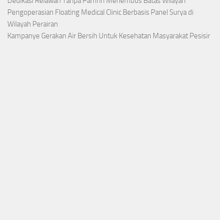
Dedikasi Relawan Tanpa Pamrih Menembus Batas Wilayah
Pengoperasian Floating Medical Clinic Berbasis Panel Surya di
Wilayah Perairan
Kampanye Gerakan Air Bersih Untuk Kesehatan Masyarakat Pesisir