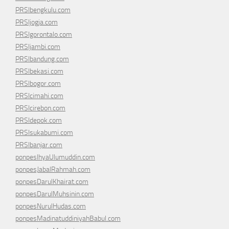
PRSIbengkulu.com
PRSIjogja.com
PRSIgorontalo.com
PRSIjambi.com
PRSIbandung.com
PRSIbekasi.com
PRSIbogor.com
PRSIcimahi.com
PRSIcirebon.com
PRSIdepok.com
PRSIsukabumi.com
PRSIbanjar.com
ponpesIhyaUlumuddin.com
ponpesJabalRahmah.com
ponpesDarulKhairat.com
ponpesDarulMuhsinin.com
ponpesNurulHudas.com
ponpesMadinatuddiniyahBabul.com