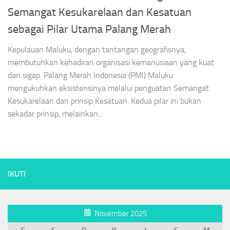
Semangat Kesukarelaan dan Kesatuan
sebagai Pilar Utama Palang Merah
Kepulauan Maluku, dengan tantangan geografisnya,
membutuhkan kehadiran organisasi kemanusiaan yang kuat
dan sigap. Palang Merah Indonesia (PMI) Maluku
mengukuhkan eksistensinya melalui penguatan Semangat
Kesukarelaan dan prinsip Kesatuan. Kedua pilar ini bukan
sekadar prinsip, melainkan...
IKUTI
November 2025