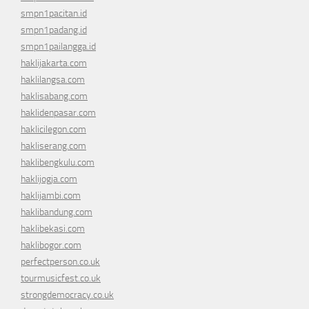
smpn1pacitan.id
smpn1padang.id
smpn1pailangga.id
haklijakarta.com
haklilangsa.com
haklisabang.com
haklidenpasar.com
haklicilegon.com
hakliserang.com
haklibengkulu.com
haklijogja.com
haklijambi.com
haklibandung.com
haklibekasi.com
haklibogor.com
perfectperson.co.uk
tourmusicfest.co.uk
strongdemocracy.co.uk