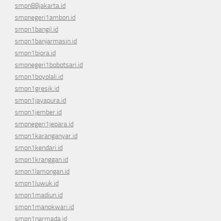
smpn88jakarta.id
smpnegeri1ambon.id
smpn1bangil.id
smpn1banjarmasin.id
smpn1biora.id
smpnegeri1bobotsari.id
smpn1boyolali.id
smpn1gresik.id
smpn1jayapura.id
smpn1jember.id
smpnegeri1jepara.id
smpn1karanganyar.id
smpn1kendari.id
smpn1kranggan.id
smpn1lamongan.id
smpn1luwuk.id
smpn1madiun.id
smpn1manokwari.id
smpn1narmada.id