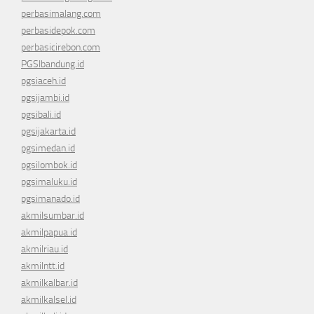
perbasimalang.com
perbasidepok.com
perbasicirebon.com
PGSIbandung.id
pgsiaceh.id
pgsijambi.id
pgsibali.id
pgsijakarta.id
pgsimedan.id
pgsilombok.id
pgsimaluku.id
pgsimanado.id
akmilsumbar.id
akmilpapua.id
akmilriau.id
akmilntt.id
akmilkalbar.id
akmilkalsel.id