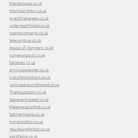
thecakewala.co.uk
thomson-thorn.co.uk
wrestlingagrees.co.uk
underneathfoiled.co.uk
spanosconcerns.co.uk
telecomblue.co.uk
house-of-hampers.co.uk
yumekanzashi.co.uk
fatnanas.co.uk
emilykatedesign.co.uk
crossfelloutdoors.co.uk
yorkroadreconditioned.co.uk
rfrankoutdoors.co.uk
teaparentrepeat.co.uk
thegenerationhub.co.uk
talkingmagpie.co.uk
humancotton.co.uk
newdawndigitals.co.uk
saintfelice.co.uk