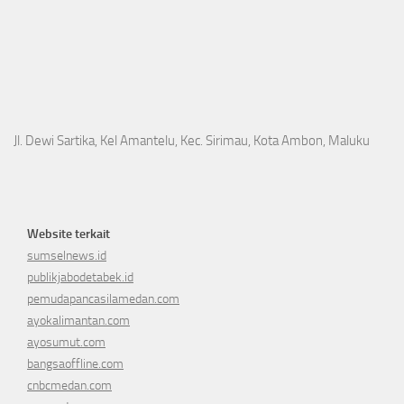
Jl. Dewi Sartika, Kel Amantelu, Kec. Sirimau, Kota Ambon, Maluku
Website terkait
sumselnews.id
publikjabodetabek.id
pemudapancasilamedan.com
ayokalimantan.com
ayosumut.com
bangsaoffline.com
cnbcmedan.com