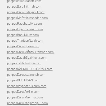
ponpesInsanMadani.com
ponpesBaitilHikmah.com
ponpesDarulHidayahul.com
ponpesMafatihussaadah.com
ponpesRaudhatulAla.com
ponpesLiqaurrahmah.com
ponpesBabulUlum.com
ponpesThariqunNajah.com
ponpesDarulQuran.com
ponpesDarulMifathurrahmah.com
ponpesDayahSyaikhuna.com
ponpesTahfidzulQua.com
ponpesRAHMATULHIDAYAH.com
ponpesDarussalamnuh.com
ponpesBUDiIHSAN.com
ponpesdayahdarulilham.com
ponpesDarulAmilin.com
ponpesDarulMakmur.com
ponpesNurulYaqintengku.com