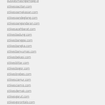
puskesmasngambeg.id
stikespacitan.com
stikespamekasan.com
stikespandeglang.com
stikespangandaran.com
stikesacehbarat.com
stikesbadung.com
stikesbanggai.com
stikesbangka.com
stikesbanyumas.com
stikesbekasi.com
stikesblitar.com
stikesbogor.com
stikesbrebes.com
stikescianjur.com
stikesciamis.com
stikesdemak.com
stikesgarut.com
stikesgorontalo.com