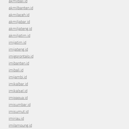
akmilbali.id
akmilbanten.id
akmilaceh.id
akmiljabar.id
akmiljateng.id
akmiljatim.id
imijatim.id
imijateng.id
imigorontalo.id
imibanten.id
imibali.id
imijambi.id
imikalbar.id
imikalsel.id
imipapua.id
imisumbar.id
imisumut.id
imiriau.id
imilampung.id