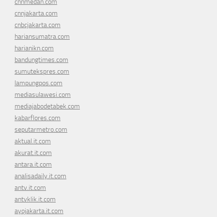
cnnmedan.com
cnnjakarta.com
cnbcjakarta.com
hariansumatra.com
harianikn.com
bandungtimes.com
sumutekspres.com
lampungpos.com
mediasulawesi.com
mediajabodetabek.com
kabarflores.com
seputarmetro.com
aktual.it.com
akurat.it.com
antara.it.com
analisadaily.it.com
antv.it.com
antvklik.it.com
ayojakarta.it.com