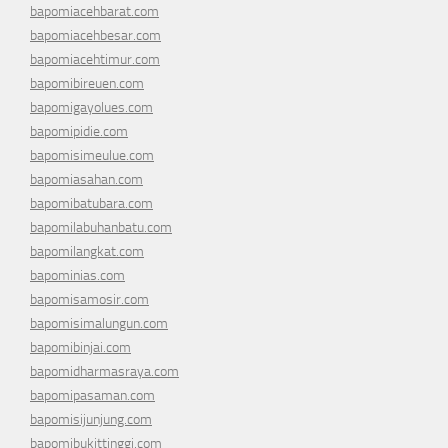
bapomiacehbarat.com
bapomiacehbesar.com
bapomiacehtimur.com
bapomibireuen.com
bapomigayolues.com
bapomipidie.com
bapomisimeulue.com
bapomiasahan.com
bapomibatubara.com
bapomilabuhanbatu.com
bapomilangkat.com
bapominias.com
bapomisamosir.com
bapomisimalungun.com
bapomibinjai.com
bapomidharmasraya.com
bapomipasaman.com
bapomisijunjung.com
bapomibukittinggi.com