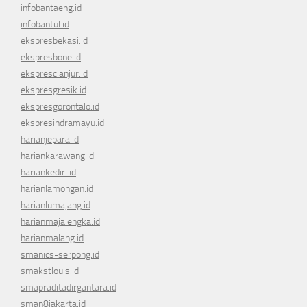
infobantaeng.id
infobantul.id
ekspresbekasi.id
ekspresbone.id
eksprescianjur.id
ekspresgresik.id
ekspresgorontalo.id
ekspresindramayu.id
harianjepara.id
hariankarawang.id
hariankediri.id
harianlamongan.id
harianlumajang.id
harianmajalengka.id
harianmalang.id
smanics-serpong.id
smakstlouis.id
smapraditadirgantara.id
sman8jakarta.id