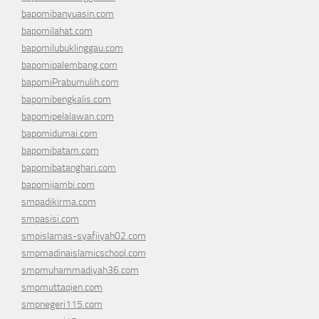
bapomibanyuasin.com
bapomilahat.com
bapomilubuklinggau.com
bapomipalembang.com
bapomiPrabumulih.com
bapomibengkalis.com
bapomipelalawan.com
bapomidumai.com
bapomibatam.com
bapomibatanghari.com
bapomijambi.com
smpadikirma.com
smpasisi.com
smpislamas-syafiiyah02.com
smpmadinaislamicschool.com
smpmuhammadiyah36.com
smpmuttaqien.com
smpnegeri115.com