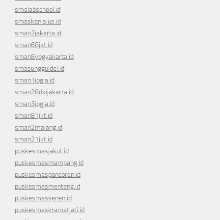
smalabschool.id
smaskanisius.id
sman2jakarta.id
sman68jkt.id
sman8yogyakarta.id
smasungguldel.id
sman1jogja.id
sman28dkijakarta.id
sman3jogja.id
sman81jkt.id
sman2malang.id
sman21jkt.id
puskesmasjakut.id
puskesmasmampang.id
puskesmaspancoran.id
puskesmasmenteng.id
puskesmassenen.id
puskesmaskramatjati.id