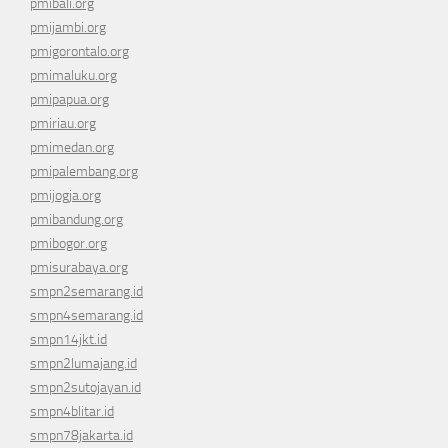
pmibali.org
pmijambi.org
pmigorontalo.org
pmimaluku.org
pmipapua.org
pmiriau.org
pmimedan.org
pmipalembang.org
pmijogja.org
pmibandung.org
pmibogor.org
pmisurabaya.org
smpn2semarang.id
smpn4semarang.id
smpn14jkt.id
smpn2lumajang.id
smpn2sutojayan.id
smpn4blitar.id
smpn78jakarta.id