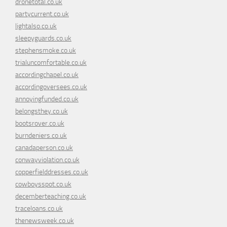
dronetotal.co.uk
partycurrent.co.uk
lightalso.co.uk
sleepyguards.co.uk
stephensmoke.co.uk
trialuncomfortable.co.uk
accordingchapel.co.uk
accordingoversees.co.uk
annoyingfunded.co.uk
belongsthey.co.uk
bootsrover.co.uk
burndeniers.co.uk
canadaperson.co.uk
conwayviolation.co.uk
copperfielddresses.co.uk
cowboysspot.co.uk
decemberteaching.co.uk
traceloans.co.uk
thenewsweek.co.uk