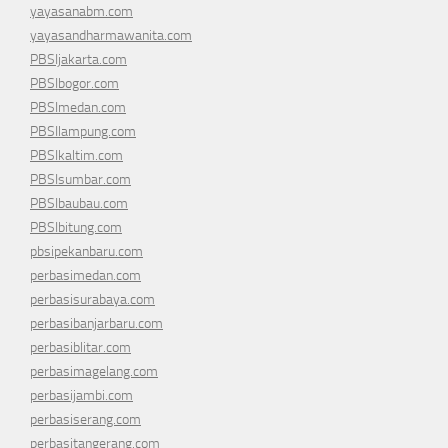
yayasanabm.com
yayasandharmawanita.com
PBSIjakarta.com
PBSIbogor.com
PBSImedan.com
PBSIlampung.com
PBSIkaltim.com
PBSIsumbar.com
PBSIbaubau.com
PBSIbitung.com
pbsipekanbaru.com
perbasimedan.com
perbasisurabaya.com
perbasibanjarbaru.com
perbasiblitar.com
perbasimagelang.com
perbasijambi.com
perbasiserang.com
perbasitangerang.com