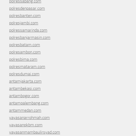
polressabang.com
polresdenpasar.com
polresbanten.com
polresjambi.com
polressamarinda.com
polresbanjarmasin.com
polresbatam.com
polresambon.com
polresbima.com
polresmataram.com
polresdumai.com
antamjakarta.com
antambekasi.com
antambogor.com
antampalembang.com
antammedan.com
yayasanarrohmah.com
yayasanpkbm.com
yayasanmambaulirsyad.com