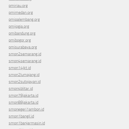
pmiriau.org
pmimedan.org
pmipalembang.org
pmijogja.org
pmibandung.org
pmibogor.org
pmisurabaya.org
smpn2semarang.id
smpn4semarang.id
smpn14jkt.id
smpn2lumajang.id
smpn2sutojayan.id
smpn4blitar.id
smpn78jakarta.id
smpn88jakarta.id
smpnegeri1ambon.id
smpn1bangil.id
smpn1banjarmasin.id