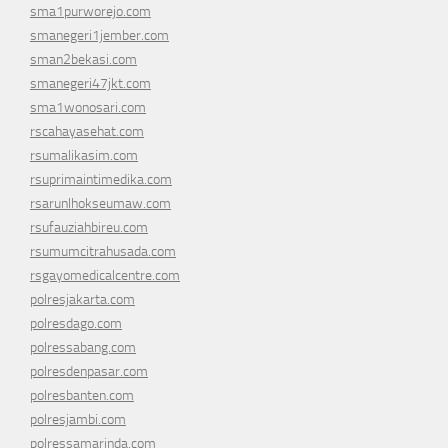
sma1purworejo.com
smanegeri1jember.com
sman2bekasi.com
smanegeri47jkt.com
sma1wonosari.com
rscahayasehat.com
rsumalikasim.com
rsuprimaintimedika.com
rsarunlhokseumaw.com
rsufauziahbireu.com
rsumumcitrahusada.com
rsgayomedicalcentre.com
polresjakarta.com
polresdago.com
polressabang.com
polresdenpasar.com
polresbanten.com
polresjambi.com
polressamarinda.com