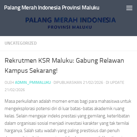
Palang Merah Indonesia Provinsi Maluku
Skip to content
UNCATEGORIZED
Rekrutmen KSR Maluku: Gabung Relawan
Kampus Sekarang!
OLEH
ADMIN_PMIMALUKU
· DIPUBLIKASIKAN
21/02/2026
· DI UPDATE
21/02/2026
Masa perkuliahan adalah momen emas bagi para mahasiswa untuk
mengeksplorasi potensi diri di luar batas-batas akademik ruang
kelas. Selain mengejar indeks prestasi yang gemilang, keterlibatan
dalam organisasi sosial menjadi investasi karakter yang tak ternilai
harganya. Salah satu wadah yang paling prestisius dan penuh