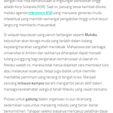
dengan nilai-nilai kemanusiaan di lingkungan pendidikan tinggi
adalah Korp Sukarela (KSR). Saat ini, peluang besar kembali dibuka
melalui agenda
rekrutmen KSR
yang menyasar generasi muda
intelektual yang memiliki semangat pengabdian tinggi untuk terjun
langsung membantu masyarakat.
Di wilayah kepulauan yang penuh tantangan seperti
Maluku
,
kebutuhan akan tenaga muda yang terlatih dalam bidang
kepalangmerahan sangatlah mendesak. Mahasiswa dari berbagai
universitas di Ambon dan sekitarnya diharapkan dapat menjadi
tulang punggung bagi pergerakan kemanusiaan di daerah ini.
Melalui wadah ini, mereka tidak hanya diajarkan cara membalut luka
atau melakukan evakuasi, tetapi juga dididik untuk memiliki
mentalitas pemimpin yang tenang di tengah krisis. Menjadi
seorang
relawan kampus
berarti mengambil peran aktif dalam
menjaga keselamatan warga di tanah Maluku yang rawan bencana.
Proses untuk
gabung
dalam organisasi ini pun dirancang
sedemikian rupa untuk menjaring individu yang benar-benar
berkomitmen. Tahapan seleksi biasanya mencakup pelatihan dasar