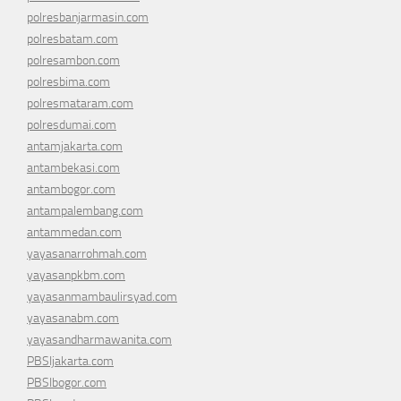
polresbanjarmasin.com
polresbatam.com
polresambon.com
polresbima.com
polresmataram.com
polresdumai.com
antamjakarta.com
antambekasi.com
antambogor.com
antampalembang.com
antammedan.com
yayasanarrohmah.com
yayasanpkbm.com
yayasanmambaulirsyad.com
yayasanabm.com
yayasandharmawanita.com
PBSIjakarta.com
PBSIbogor.com