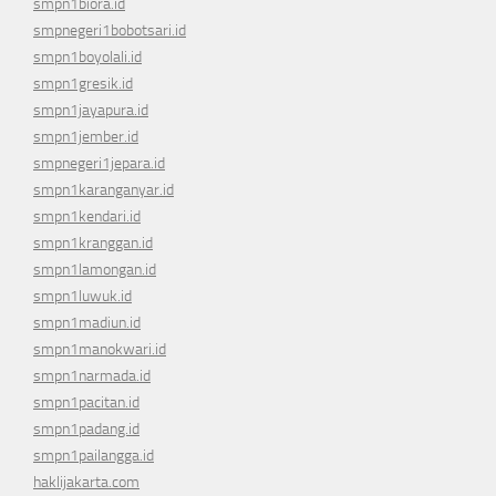
smpn1biora.id
smpnegeri1bobotsari.id
smpn1boyolali.id
smpn1gresik.id
smpn1jayapura.id
smpn1jember.id
smpnegeri1jepara.id
smpn1karanganyar.id
smpn1kendari.id
smpn1kranggan.id
smpn1lamongan.id
smpn1luwuk.id
smpn1madiun.id
smpn1manokwari.id
smpn1narmada.id
smpn1pacitan.id
smpn1padang.id
smpn1pailangga.id
haklijakarta.com