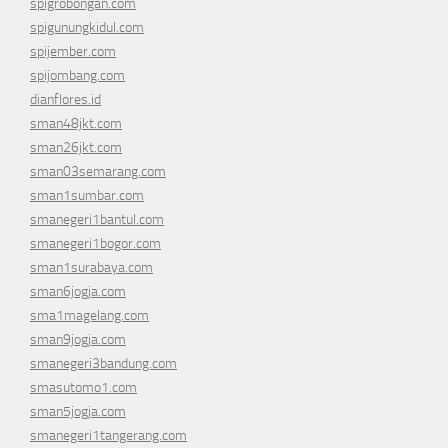
spigrobongan.com
spigunungkidul.com
spijember.com
spijombang.com
dianflores.id
sman48jkt.com
sman26jkt.com
sman03semarang.com
sman1sumbar.com
smanegeri1bantul.com
smanegeri1bogor.com
sman1surabaya.com
sman6jogja.com
sma1magelang.com
sman9jogja.com
smanegeri3bandung.com
smasutomo1.com
sman5jogja.com
smanegeri1tangerang.com