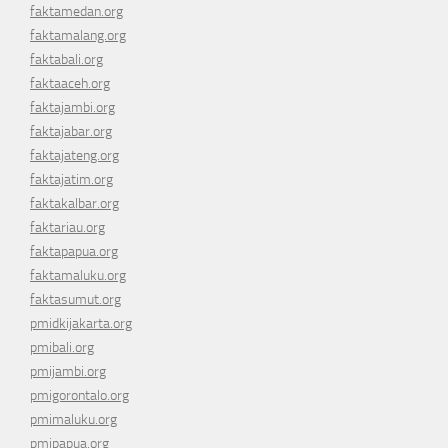
faktamedan.org
faktamalang.org
faktabali.org
faktaaceh.org
faktajambi.org
faktajabar.org
faktajateng.org
faktajatim.org
faktakalbar.org
faktariau.org
faktapapua.org
faktamaluku.org
faktasumut.org
pmidkijakarta.org
pmibali.org
pmijambi.org
pmigorontalo.org
pmimaluku.org
pmipapua.org