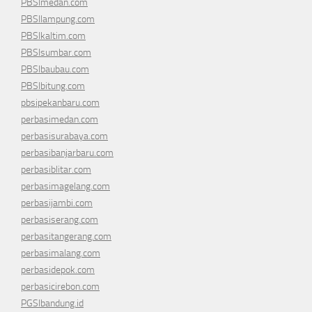
PBSImedan.com
PBSIlampung.com
PBSIkaltim.com
PBSIsumbar.com
PBSIbaubau.com
PBSIbitung.com
pbsipekanbaru.com
perbasimedan.com
perbasisurabaya.com
perbasibanjarbaru.com
perbasiblitar.com
perbasimagelang.com
perbasijambi.com
perbasiserang.com
perbasitangerang.com
perbasimalang.com
perbasidepok.com
perbasicirebon.com
PGSIbandung.id