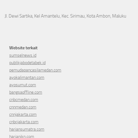
Jl. Dewi Sartika, Kel Amantelu, Kec. Sirimau, Kota Ambon, Maluku
Website terkait
sumselnews.id
publikjabodetabek.id
pemudapancasilamedan.com
ayokalimantan.com
ayosumut.com
bangsaoffline.com
cnbcmedan.com
cnnmedan.com
cnnjakarta.com
cnbcjakarta.com
hariansumatra.com
harianikn.com