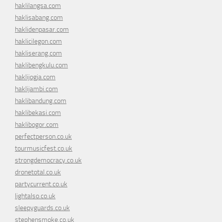
haklilangsa.com
haklisabang.com
haklidenpasar.com
haklicilegon.com
hakliserang.com
haklibengkulu.com
haklijogja.com
haklijambi.com
haklibandung.com
haklibekasi.com
haklibogor.com
perfectperson.co.uk
tourmusicfest.co.uk
strongdemocracy.co.uk
dronetotal.co.uk
partycurrent.co.uk
lightalso.co.uk
sleepyguards.co.uk
stephensmoke.co.uk