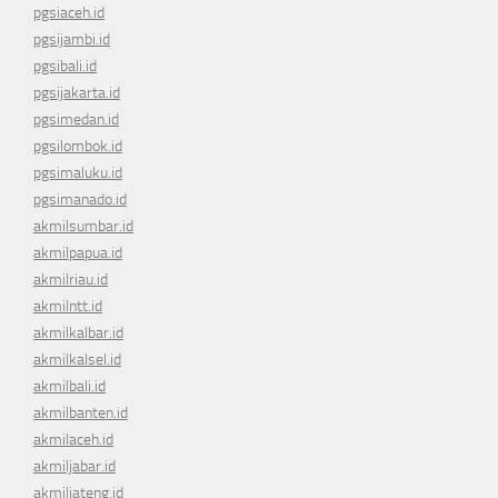
pgsiaceh.id
pgsijambi.id
pgsibali.id
pgsijakarta.id
pgsimedan.id
pgsilombok.id
pgsimaluku.id
pgsimanado.id
akmilsumbar.id
akmilpapua.id
akmilriau.id
akmilntt.id
akmilkalbar.id
akmilkalsel.id
akmilbali.id
akmilbanten.id
akmilaceh.id
akmiljabar.id
akmiljateng.id