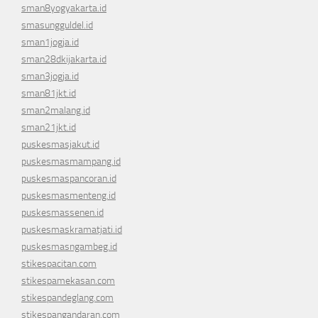
sman8yogyakarta.id
smasungguldel.id
sman1jogja.id
sman28dkijakarta.id
sman3jogja.id
sman81jkt.id
sman2malang.id
sman21jkt.id
puskesmasjakut.id
puskesmasmampang.id
puskesmaspancoran.id
puskesmasmenteng.id
puskesmassenen.id
puskesmaskramatjati.id
puskesmasngambeg.id
stikespacitan.com
stikespamekasan.com
stikespandeglang.com
stikespangandaran.com