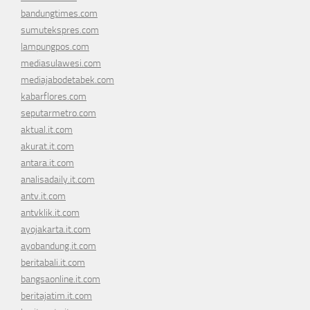
bandungtimes.com
sumutekspres.com
lampungpos.com
mediasulawesi.com
mediajabodetabek.com
kabarflores.com
seputarmetro.com
aktual.it.com
akurat.it.com
antara.it.com
analisadaily.it.com
antv.it.com
antvklik.it.com
ayojakarta.it.com
ayobandung.it.com
beritabali.it.com
bangsaonline.it.com
beritajatim.it.com