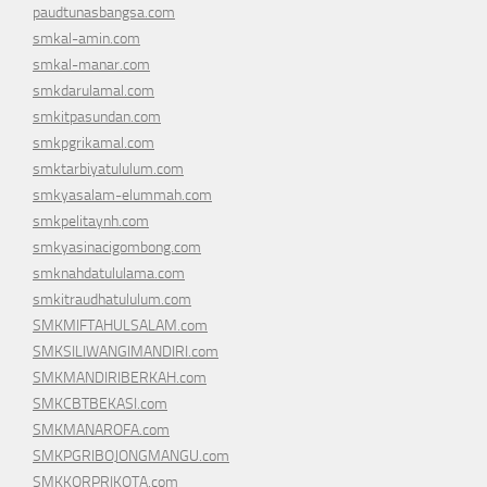
paudtunasbangsa.com
smkal-amin.com
smkal-manar.com
smkdarulamal.com
smkitpasundan.com
smkpgrikamal.com
smktarbiyatululum.com
smkyasalam-elummah.com
smkpelitaynh.com
smkyasinacigombong.com
smknahdatululama.com
smkitraudhatululum.com
SMKMIFTAHULSALAM.com
SMKSILIWANGIMANDIRI.com
SMKMANDIRIBERKAH.com
SMKCBTBEKASI.com
SMKMANAROFA.com
SMKPGRIBOJONGMANGU.com
SMKKORPRIKOTA.com