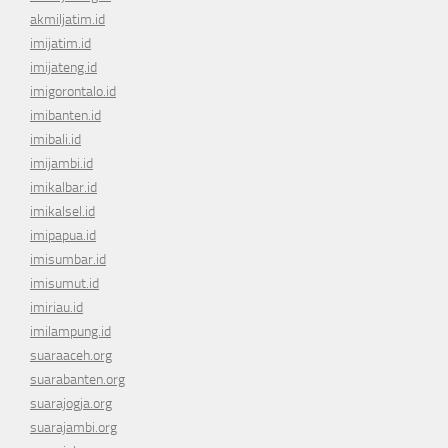
akmiljatim.id
imijatim.id
imijateng.id
imigorontalo.id
imibanten.id
imibali.id
imijambi.id
imikalbar.id
imikalsel.id
imipapua.id
imisumbar.id
imisumut.id
imiriau.id
imilampung.id
suaraaceh.org
suarabanten.org
suarajogja.org
suarajambi.org