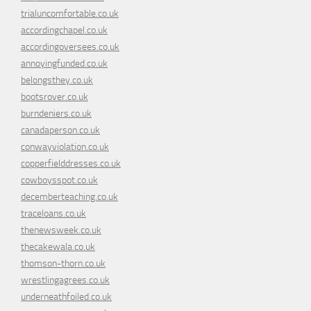
trialuncomfortable.co.uk
accordingchapel.co.uk
accordingoversees.co.uk
annoyingfunded.co.uk
belongsthey.co.uk
bootsrover.co.uk
burndeniers.co.uk
canadaperson.co.uk
conwayviolation.co.uk
copperfielddresses.co.uk
cowboysspot.co.uk
decemberteaching.co.uk
traceloans.co.uk
thenewsweek.co.uk
thecakewala.co.uk
thomson-thorn.co.uk
wrestlingagrees.co.uk
underneathfoiled.co.uk