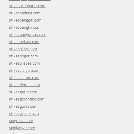
stikesacehbarat.com
stikesbadung.com
stikesbanggai.com
stikesbangka.com
stikesbanyumas.com
stikesbekasi.com
stikesblitar.com
stikesbogor.com
stikesbrebes.com
stikescianjur.com
stikesciamis.com
stikesdemak.com
stikesgarut.com
stikesgorontalo.com
stikesgowa.com
stikesgresik.com
spigresik.com
spigianyar.com