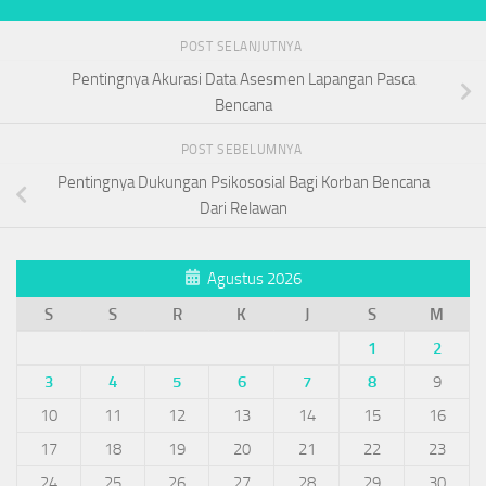
POST SELANJUTNYA
Pentingnya Akurasi Data Asesmen Lapangan Pasca
Bencana
POST SEBELUMNYA
Pentingnya Dukungan Psikososial Bagi Korban Bencana
Dari Relawan
Agustus 2026
S
S
R
K
J
S
M
1
2
3
4
5
6
7
8
9
10
11
12
13
14
15
16
17
18
19
20
21
22
23
24
25
26
27
28
29
30