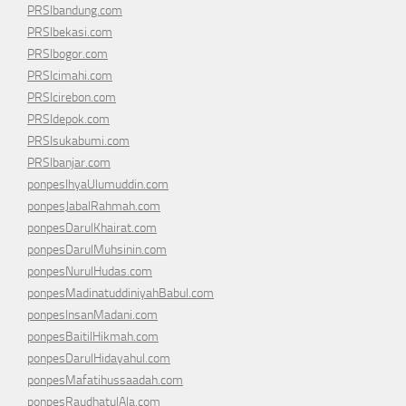
PRSIbandung.com
PRSIbekasi.com
PRSIbogor.com
PRSIcimahi.com
PRSIcirebon.com
PRSIdepok.com
PRSIsukabumi.com
PRSIbanjar.com
ponpesIhyaUlumuddin.com
ponpesJabalRahmah.com
ponpesDarulKhairat.com
ponpesDarulMuhsinin.com
ponpesNurulHudas.com
ponpesMadinatuddiniyahBabul.com
ponpesInsanMadani.com
ponpesBaitilHikmah.com
ponpesDarulHidayahul.com
ponpesMafatihussaadah.com
ponpesRaudhatulAla.com