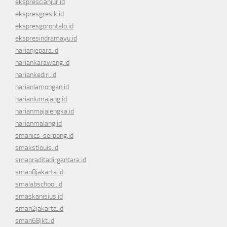
eksprescianjur.id
ekspresgresik.id
ekspresgorontalo.id
ekspresindramayu.id
harianjepara.id
hariankarawang.id
hariankediri.id
harianlamongan.id
harianlumajang.id
harianmajalengka.id
harianmalang.id
smanics-serpong.id
smakstlouis.id
smapraditadirgantara.id
sman8jakarta.id
smalabschool.id
smaskanisius.id
sman2jakarta.id
sman68jkt.id