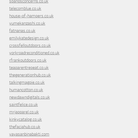
spanosconcerns.co.uk
telecomblue.co.uk
house-of-hampers.co.uk
yumekanzashi.co.uk
fatnanas.co.uk
emilykatedesign.co.uk
crossfelloutdoors.co.uk
yorkroadreconditioned.co.uk
rfrankoutdoors.co.uk
teaparentrepeat.co.uk
thegenerationhub.co.uk
talkingmagpie.co.uk
humancotton.co.uk
newdawndigitals.co.uk
saintfelice.co.uk
mrjapparel.co.uk
kinkycatalog.co.uk
thefaciahub.co.uk
yayasanbinabakti.com