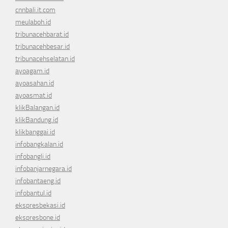
cnnbali.it.com
meulaboh.id
tribunacehbarat.id
tribunacehbesar.id
tribunacehselatan.id
ayoagam.id
ayoasahan.id
ayoasmat.id
klikBalangan.id
klikBandung.id
klikbanggai.id
infobangkalan.id
infobangli.id
infobanjarnegara.id
infobantaeng.id
infobantul.id
ekspresbekasi.id
ekspresbone.id