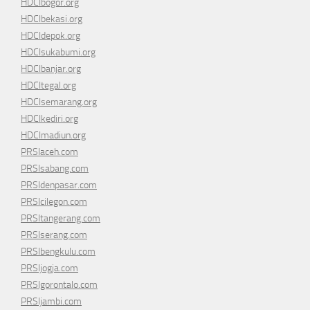
HDCIbogor.org
HDCIbekasi.org
HDCIdepok.org
HDCIsukabumi.org
HDCIbanjar.org
HDCItegal.org
HDCIsemarang.org
HDCIkediri.org
HDCImadiun.org
PRSIaceh.com
PRSIsabang.com
PRSIdenpasar.com
PRSIcilegon.com
PRSItangerang.com
PRSIserang.com
PRSIbengkulu.com
PRSIjogja.com
PRSIgorontalo.com
PRSIjambi.com