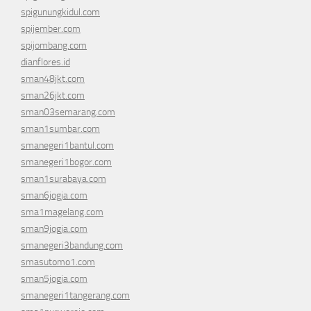
spigunungkidul.com
spijember.com
spijombang.com
dianflores.id
sman48jkt.com
sman26jkt.com
sman03semarang.com
sman1sumbar.com
smanegeri1bantul.com
smanegeri1bogor.com
sman1surabaya.com
sman6jogja.com
sma1magelang.com
sman9jogja.com
smanegeri3bandung.com
smasutomo1.com
sman5jogja.com
smanegeri1tangerang.com