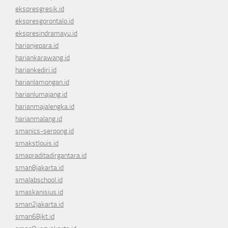
ekspresgresik.id
ekspresgorontalo.id
ekspresindramayu.id
harianjepara.id
hariankarawang.id
hariankediri.id
harianlamongan.id
harianlumajang.id
harianmajalengka.id
harianmalang.id
smanics-serpong.id
smakstlouis.id
smapraditadirgantara.id
sman8jakarta.id
smalabschool.id
smaskanisius.id
sman2jakarta.id
sman68jkt.id