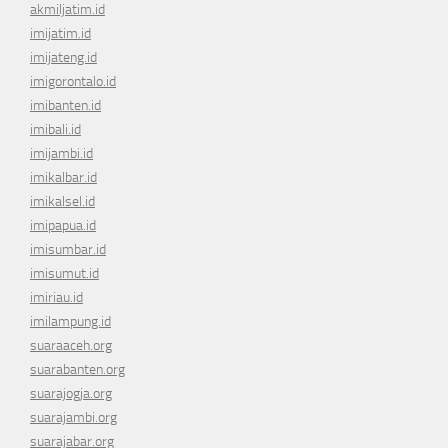
akmiljatim.id
imijatim.id
imijateng.id
imigorontalo.id
imibanten.id
imibali.id
imijambi.id
imikalbar.id
imikalsel.id
imipapua.id
imisumbar.id
imisumut.id
imiriau.id
imilampung.id
suaraaceh.org
suarabanten.org
suarajogja.org
suarajambi.org
suarajabar.org