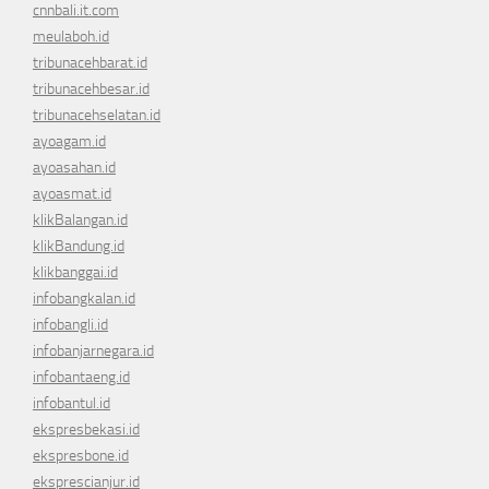
cnnbali.it.com
meulaboh.id
tribunacehbarat.id
tribunacehbesar.id
tribunacehselatan.id
ayoagam.id
ayoasahan.id
ayoasmat.id
klikBalangan.id
klikBandung.id
klikbanggai.id
infobangkalan.id
infobangli.id
infobanjarnegara.id
infobantaeng.id
infobantul.id
ekspresbekasi.id
ekspresbone.id
eksprescianjur.id