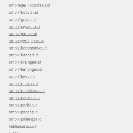
smpnegeri1bobotsari.id
smpn1boyolali.id
smpn1gresik.id
smpn1jayapura.id
smpn1jember.id
smpnegeri1jepara.id
smpn1karanganyar.id
smpn1kendari.id
smpn1kranggan.id
smpn1lamongan.id
smpn1luwuk.id
smpn1madiun.id
smpn1manokwari.id
smpn1narmada.id
smpn1pacitan.id
smpn1padang.id
smpn1pailangga.id
haklijakarta.com