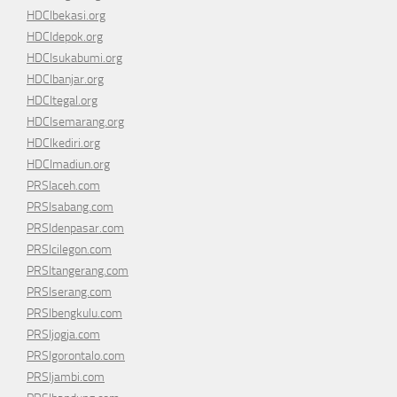
HDCIbekasi.org
HDCIdepok.org
HDCIsukabumi.org
HDCIbanjar.org
HDCItegal.org
HDCIsemarang.org
HDCIkediri.org
HDCImadiun.org
PRSIaceh.com
PRSIsabang.com
PRSIdenpasar.com
PRSIcilegon.com
PRSItangerang.com
PRSIserang.com
PRSIbengkulu.com
PRSIjogja.com
PRSIgorontalo.com
PRSIjambi.com