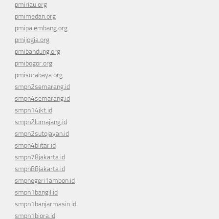
pmiriau.org
pmimedan.org
pmipalembang.org
pmijogja.org
pmibandung.org
pmibogor.org
pmisurabaya.org
smpn2semarang.id
smpn4semarang.id
smpn14jkt.id
smpn2lumajang.id
smpn2sutojayan.id
smpn4blitar.id
smpn78jakarta.id
smpn88jakarta.id
smpnegeri1ambon.id
smpn1bangil.id
smpn1banjarmasin.id
smpn1biora.id