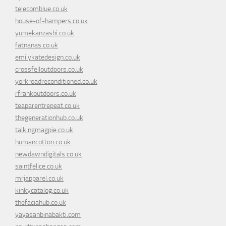
telecomblue.co.uk
house-of-hampers.co.uk
yumekanzashi.co.uk
fatnanas.co.uk
emilykatedesign.co.uk
crossfelloutdoors.co.uk
yorkroadreconditioned.co.uk
rfrankoutdoors.co.uk
teaparentrepeat.co.uk
thegenerationhub.co.uk
talkingmagpie.co.uk
humancotton.co.uk
newdawndigitals.co.uk
saintfelice.co.uk
mrjapparel.co.uk
kinkycatalog.co.uk
thefaciahub.co.uk
yayasanbinabakti.com