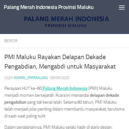
Palang Merah Indonesia Provinsi Maluku
Skip to content
BERITA
PMI Maluku Rayakan Delapan Dekade
Pengabdian, Mengabdi untuk Masyarakat
OLEH
ADMIN_PMIMALUKU
·
08/09/2025
Perayaan HUT ke-80
Palang Merah Indonesia
(PMI) Maluku
menjadi momen bersejarah. Acara ini menandai
delapan dekade
pengabdian
yang tak kenal lelah. Selama 80 tahun, PMI Maluku
telah menjadi pilar penting dalam membantu masyarakat, terutama
di saat-saat paling sulit.
Dalam perjalanannya, PMI Maluku selalu hadir di garis depan.