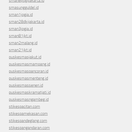
sman8yogyakarta.id
smasungguldel.id
sman1jogja.id
sman28dkijakarta.id
sman3jogja.id
sman81jkt.id
sman2malang.id
sman21jkt.id
puskesmasjakut.id
puskesmasmampang.id
puskesmaspancoran.id
puskesmasmenteng.id
puskesmassenen.id
puskesmaskramatjati.id
puskesmasngambeg.id
stikespacitan.com
stikespamekasan.com
stikespandeglang.com
stikespangandaran.com