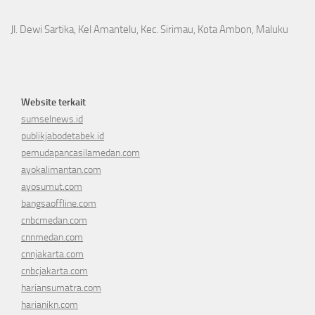
Jl. Dewi Sartika, Kel Amantelu, Kec. Sirimau, Kota Ambon, Maluku
Website terkait
sumselnews.id
publikjabodetabek.id
pemudapancasilamedan.com
ayokalimantan.com
ayosumut.com
bangsaoffline.com
cnbcmedan.com
cnnmedan.com
cnnjakarta.com
cnbcjakarta.com
hariansumatra.com
harianikn.com