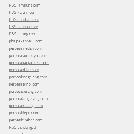
PBSIlampung.com
PBSIkaltim.com
PBSIsumbar.com
PBSIbaubau.com
PBSIbitung.com
pbsipekanbaru.com
perbasimedan.com
perbasisurabaya.com
perbasibanjarbaru.com
perbasiblitar.com
perbasimagelang.com
perbasijambi.com
perbasiserang.com
perbasitangerang.com
perbasimalang.com
perbasidepok.com
perbasicirebon.com
PGSIbandung.id