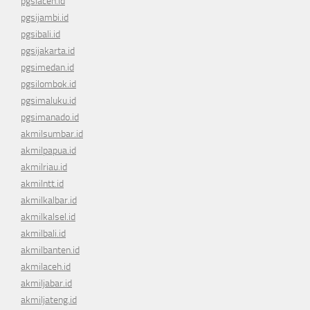
pgsiaceh.id
pgsijambi.id
pgsibali.id
pgsijakarta.id
pgsimedan.id
pgsilombok.id
pgsimaluku.id
pgsimanado.id
akmilsumbar.id
akmilpapua.id
akmilriau.id
akmilntt.id
akmilkalbar.id
akmilkalsel.id
akmilbali.id
akmilbanten.id
akmilaceh.id
akmiljabar.id
akmiljateng.id