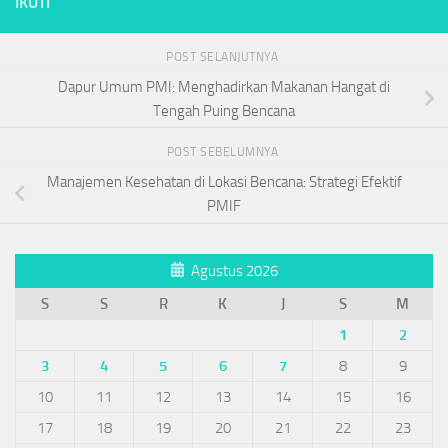
IKUTI
POST SELANJUTNYA
Dapur Umum PMI: Menghadirkan Makanan Hangat di
Tengah Puing Bencana
POST SEBELUMNYA
Manajemen Kesehatan di Lokasi Bencana: Strategi Efektif
PMIF
Agustus 2026
S
S
R
K
J
S
M
1
2
3
4
5
6
7
8
9
10
11
12
13
14
15
16
17
18
19
20
21
22
23