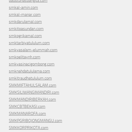
paudtunasbangsa.com
smkal-amin.com
smkal-manar.com
smkdarulamal.com
smkitpasundan.com
smkpgrikamal.com
smktarbiyatululum.com
smkyasalam-elummah.com
smkpelitaynh.com
smkyasinacigombong.com
smknahdatululama.com
smkitraudhatululum.com
SMKMIFTAHULSALAM.com
SMKSILIWANGIMANDIRI.com
SMKMANDIRIBERKAH.com
SMKCBTBEKASI.com
SMKMANAROFA.com
SMKPGRIBOJONGMANGU.com
SMKKORPRIKOTA.com