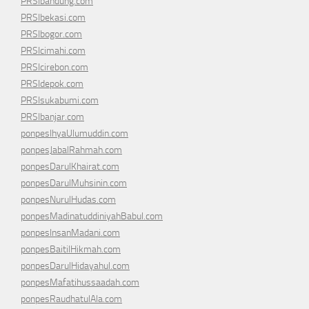
PRSIbandung.com
PRSIbekasi.com
PRSIbogor.com
PRSIcimahi.com
PRSIcirebon.com
PRSIdepok.com
PRSIsukabumi.com
PRSIbanjar.com
ponpesIhyaUlumuddin.com
ponpesJabalRahmah.com
ponpesDarulKhairat.com
ponpesDarulMuhsinin.com
ponpesNurulHudas.com
ponpesMadinatuddiniyahBabul.com
ponpesInsanMadani.com
ponpesBaitilHikmah.com
ponpesDarulHidayahul.com
ponpesMafatihussaadah.com
ponpesRaudhatulAla.com