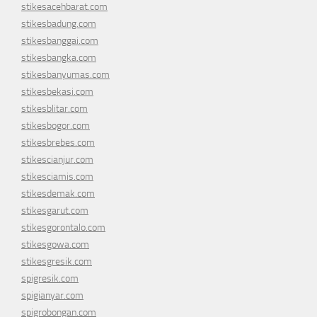
stikesacehbarat.com
stikesbadung.com
stikesbanggai.com
stikesbangka.com
stikesbanyumas.com
stikesbekasi.com
stikesblitar.com
stikesbogor.com
stikesbrebes.com
stikescianjur.com
stikesciamis.com
stikesdemak.com
stikesgarut.com
stikesgorontalo.com
stikesgowa.com
stikesgresik.com
spigresik.com
spigianyar.com
spigrobongan.com