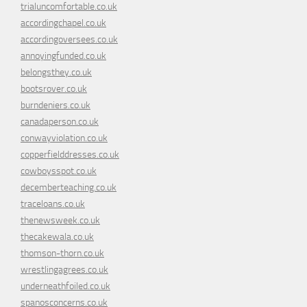
trialuncomfortable.co.uk
accordingchapel.co.uk
accordingoversees.co.uk
annoyingfunded.co.uk
belongsthey.co.uk
bootsrover.co.uk
burndeniers.co.uk
canadaperson.co.uk
conwayviolation.co.uk
copperfielddresses.co.uk
cowboysspot.co.uk
decemberteaching.co.uk
traceloans.co.uk
thenewsweek.co.uk
thecakewala.co.uk
thomson-thorn.co.uk
wrestlingagrees.co.uk
underneathfoiled.co.uk
spanosconcerns.co.uk