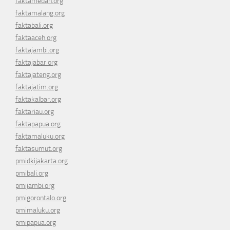
faktamedan.org
faktamalang.org
faktabali.org
faktaaceh.org
faktajambi.org
faktajabar.org
faktajateng.org
faktajatim.org
faktakalbar.org
faktariau.org
faktapapua.org
faktamaluku.org
faktasumut.org
pmidkijakarta.org
pmibali.org
pmijambi.org
pmigorontalo.org
pmimaluku.org
pmipapua.org