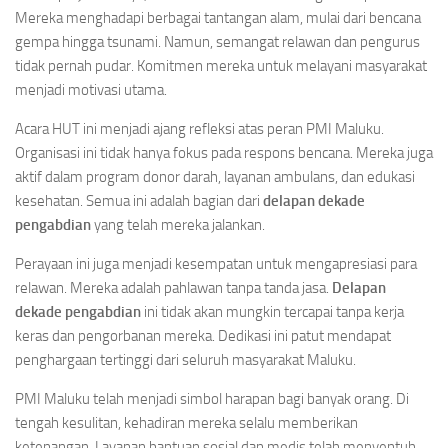
Mereka menghadapi berbagai tantangan alam, mulai dari bencana
gempa hingga tsunami. Namun, semangat relawan dan pengurus
tidak pernah pudar. Komitmen mereka untuk melayani masyarakat
menjadi motivasi utama.
Acara HUT ini menjadi ajang refleksi atas peran PMI Maluku.
Organisasi ini tidak hanya fokus pada respons bencana. Mereka juga
aktif dalam program donor darah, layanan ambulans, dan edukasi
kesehatan. Semua ini adalah bagian dari
delapan dekade
pengabdian
yang telah mereka jalankan.
Perayaan ini juga menjadi kesempatan untuk mengapresiasi para
relawan. Mereka adalah pahlawan tanpa tanda jasa.
Delapan
dekade pengabdian
ini tidak akan mungkin tercapai tanpa kerja
keras dan pengorbanan mereka. Dedikasi ini patut mendapat
penghargaan tertinggi dari seluruh masyarakat Maluku.
PMI Maluku telah menjadi simbol harapan bagi banyak orang. Di
tengah kesulitan, kehadiran mereka selalu memberikan
ketenangan. Layanan bantuan sosial dan medis telah menyentuh