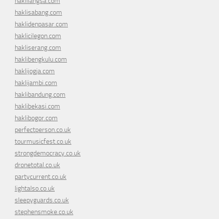
haklilangsa.com
haklisabang.com
haklidenpasar.com
haklicilegon.com
hakliserang.com
haklibengkulu.com
haklijogja.com
haklijambi.com
haklibandung.com
haklibekasi.com
haklibogor.com
perfectperson.co.uk
tourmusicfest.co.uk
strongdemocracy.co.uk
dronetotal.co.uk
partycurrent.co.uk
lightalso.co.uk
sleepyguards.co.uk
stephensmoke.co.uk