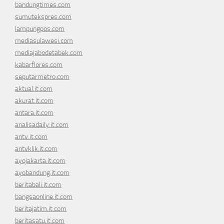
bandungtimes.com
sumutekspres.com
lampungpos.com
mediasulawesi.com
mediajabodetabek.com
kabarflores.com
seputarmetro.com
aktual.it.com
akurat.it.com
antara.it.com
analisadaily.it.com
antv.it.com
antvklik.it.com
ayojakarta.it.com
ayobandung.it.com
beritabali.it.com
bangsaonline.it.com
beritajatim.it.com
beritasatu.it.com