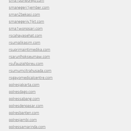
sma1purworejo.com
smanegeri1jember.com
sman2bekasi.com
smanegeri47jkt.com
sma1wonosari.com
rscahayasehat.com
rsumalikasim.com
rsuprimaintimedika.com
rsarunlhokseumaw.com
rsufauziahbireu.com
rsumumcitrahusada.com
rsgayomedicalcentre.com
polresjakarta.com
polresdago.com
polressabang.com
polresdenpasar.com
polresbanten.com
polresjambi.com
polressamarinda.com