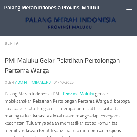
Palang Merah Indonesia Provinsi Maluku
Skip to content
BERITA
PMI Maluku Gelar Pelatihan Pertolongan
Pertama Warga
OLEH
ADMIN_PMIMALUKU
·
01/10/2025
Palang Merah Indonesia (PMI)
Provinsi Maluku
gencar
melaksanakan
Pelatihan Pertolongan Pertama Warga
di berbagai
kabupaten/kota. Program ini merupakan inisiatif krusial untuk
meningkatkan
kapasitas lokal
dalam menghadapi
emergency
kesehatan. Tujuannya adalah memastikan setiap komunitas
memiliki
relawan terlatih
yang mampu memberikan
respons