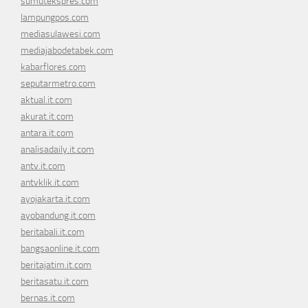
sumutekspres.com
lampungpos.com
mediasulawesi.com
mediajabodetabek.com
kabarflores.com
seputarmetro.com
aktual.it.com
akurat.it.com
antara.it.com
analisadaily.it.com
antv.it.com
antvklik.it.com
ayojakarta.it.com
ayobandung.it.com
beritabali.it.com
bangsaonline.it.com
beritajatim.it.com
beritasatu.it.com
bernas.it.com