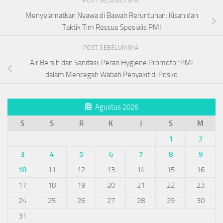
POST SELANJUTNYA
Menyelamatkan Nyawa di Bawah Reruntuhan: Kisah dan
Taktik Tim Rescue Spesialis PMI
POST SEBELUMNYA
Air Bersih dan Sanitasi: Peran Hygiene Promotor PMI
dalam Mencegah Wabah Penyakit di Posko
Agustus 2026
S
S
R
K
J
S
M
1
2
3
4
5
6
7
8
9
10
11
12
13
14
15
16
17
18
19
20
21
22
23
24
25
26
27
28
29
30
31