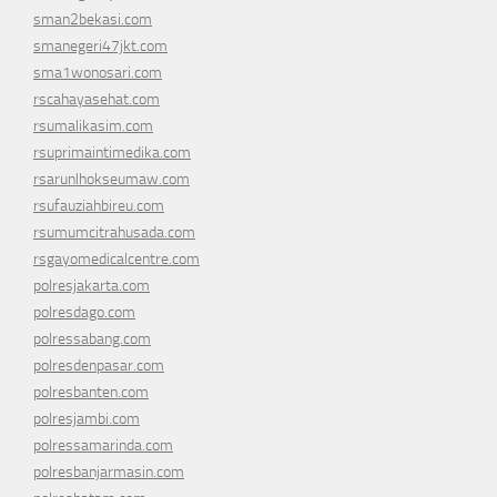
sman2bekasi.com
smanegeri47jkt.com
sma1wonosari.com
rscahayasehat.com
rsumalikasim.com
rsuprimaintimedika.com
rsarunlhokseumaw.com
rsufauziahbireu.com
rsumumcitrahusada.com
rsgayomedicalcentre.com
polresjakarta.com
polresdago.com
polressabang.com
polresdenpasar.com
polresbanten.com
polresjambi.com
polressamarinda.com
polresbanjarmasin.com