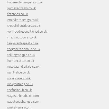
house-of-hampers.co.uk
yumekanzashi.co.uk
fatnanas.co.uk
emilykatedesign.co.uk
crossfelloutdoors.co.uk
yorkroadreconditioned.co.uk
rfrankoutdoors.co.uk
teaparentrepeat.co.uk
thegenerationhub.co.uk
talkingmagpie.co.uk
humancotton.co.uk
newdawndigitals.co.uk
saintfelice.co.uk
mrjapparel.co.uk
kinkycatalog.co.uk
thefaciahub.co.uk
yayasanbinabakti.com
paudtunasbangsa.com
smkal-amin.com