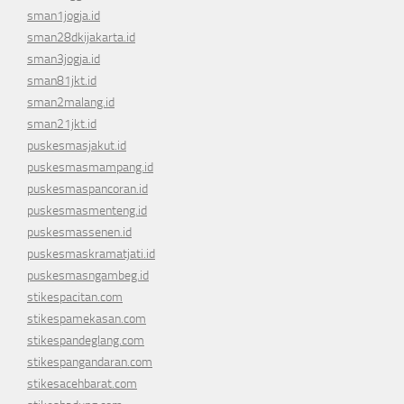
sman1jogja.id
sman28dkijakarta.id
sman3jogja.id
sman81jkt.id
sman2malang.id
sman21jkt.id
puskesmasjakut.id
puskesmasmampang.id
puskesmaspancoran.id
puskesmasmenteng.id
puskesmassenen.id
puskesmaskramatjati.id
puskesmasngambeg.id
stikespacitan.com
stikespamekasan.com
stikespandeglang.com
stikespangandaran.com
stikesacehbarat.com