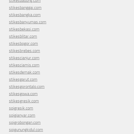
stikesbadung.com
stikesbanggai.com
stikesbangka.com
stikesbanyumas.com
stikesbekasi.com
stikesblitar.com
stikesbogor.com
stikesbrebes.com
stikescianjur.com
stikesciamis.com
stikesdemak.com
stikesgarut.com
stikesgorontalo.com
stikesgowa.com
stikesgresik.com
spigresik.com
spigianyar.com
spigrobongan.com
spigunungkidul.com