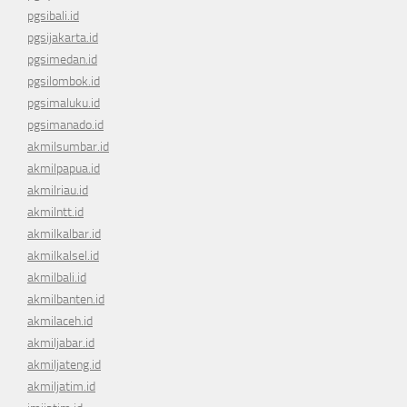
pgsibali.id
pgsijakarta.id
pgsimedan.id
pgsilombok.id
pgsimaluku.id
pgsimanado.id
akmilsumbar.id
akmilpapua.id
akmilriau.id
akmilntt.id
akmilkalbar.id
akmilkalsel.id
akmilbali.id
akmilbanten.id
akmilaceh.id
akmiljabar.id
akmiljateng.id
akmiljatim.id