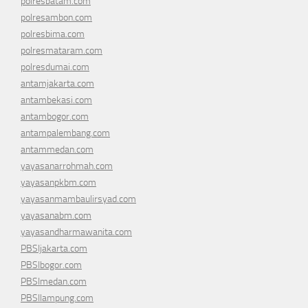
polresbatam.com
polresambon.com
polresbima.com
polresmataram.com
polresdumai.com
antamjakarta.com
antambekasi.com
antambogor.com
antampalembang.com
antammedan.com
yayasanarrohmah.com
yayasanpkbm.com
yayasanmambaulirsyad.com
yayasanabm.com
yayasandharmawanita.com
PBSIjakarta.com
PBSIbogor.com
PBSImedan.com
PBSIlampung.com