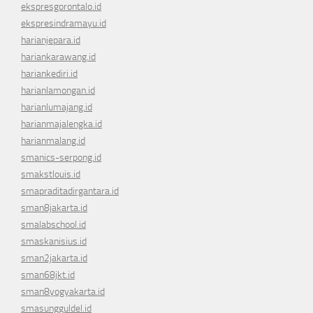
ekspresgorontalo.id
ekspresindramayu.id
harianjepara.id
hariankarawang.id
hariankediri.id
harianlamongan.id
harianlumajang.id
harianmajalengka.id
harianmalang.id
smanics-serpong.id
smakstlouis.id
smapraditadirgantara.id
sman8jakarta.id
smalabschool.id
smaskanisius.id
sman2jakarta.id
sman68jkt.id
sman8yogyakarta.id
smasungguldel.id