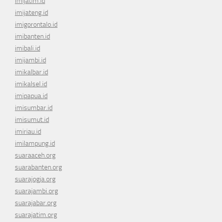
imijatim.id
imijateng.id
imigorontalo.id
imibanten.id
imibali.id
imijambi.id
imikalbar.id
imikalsel.id
imipapua.id
imisumbar.id
imisumut.id
imiriau.id
imilampung.id
suaraaceh.org
suarabanten.org
suarajogja.org
suarajambi.org
suarajabar.org
suarajatim.org