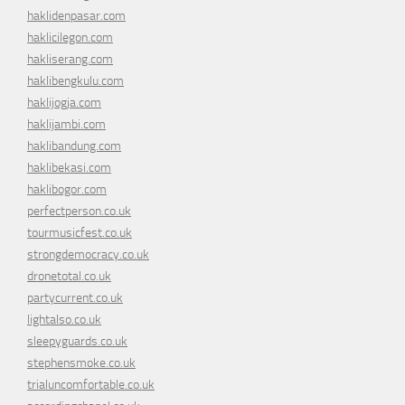
haklidenpasar.com
haklicilegon.com
hakliserang.com
haklibengkulu.com
haklijogja.com
haklijambi.com
haklibandung.com
haklibekasi.com
haklibogor.com
perfectperson.co.uk
tourmusicfest.co.uk
strongdemocracy.co.uk
dronetotal.co.uk
partycurrent.co.uk
lightalso.co.uk
sleepyguards.co.uk
stephensmoke.co.uk
trialuncomfortable.co.uk