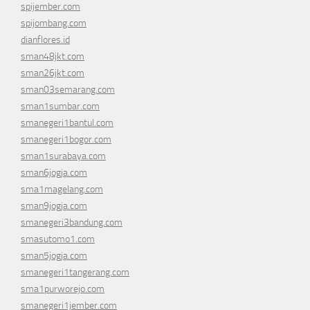
spijember.com
spijombang.com
dianflores.id
sman48jkt.com
sman26jkt.com
sman03semarang.com
sman1sumbar.com
smanegeri1bantul.com
smanegeri1bogor.com
sman1surabaya.com
sman6jogja.com
sma1magelang.com
sman9jogja.com
smanegeri3bandung.com
smasutomo1.com
sman5jogja.com
smanegeri1tangerang.com
sma1purworejo.com
smanegeri1jember.com