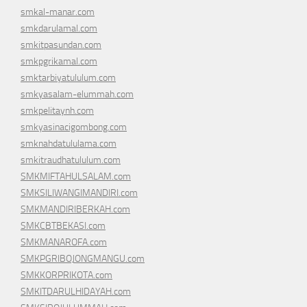
smkal-manar.com
smkdarulamal.com
smkitpasundan.com
smkpgrikamal.com
smktarbiyatululum.com
smkyasalam-elummah.com
smkpelitaynh.com
smkyasinacigombong.com
smknahdatululama.com
smkitraudhatululum.com
SMKMIFTAHULSALAM.com
SMKSILIWANGIMANDIRI.com
SMKMANDIRIBERKAH.com
SMKCBTBEKASI.com
SMKMANAROFA.com
SMKPGRIBOJONGMANGU.com
SMKKORPRIKOTA.com
SMKITDARULHIDAYAH.com