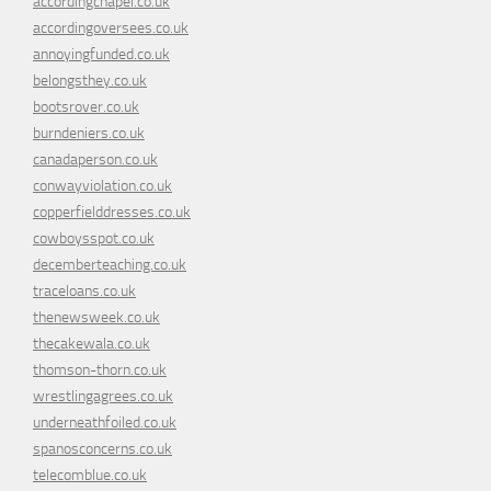
accordingchapel.co.uk
accordingoversees.co.uk
annoyingfunded.co.uk
belongsthey.co.uk
bootsrover.co.uk
burndeniers.co.uk
canadaperson.co.uk
conwayviolation.co.uk
copperfielddresses.co.uk
cowboysspot.co.uk
decemberteaching.co.uk
traceloans.co.uk
thenewsweek.co.uk
thecakewala.co.uk
thomson-thorn.co.uk
wrestlingagrees.co.uk
underneathfoiled.co.uk
spanosconcerns.co.uk
telecomblue.co.uk