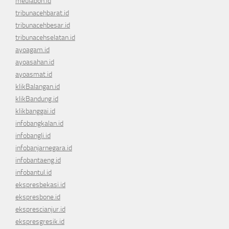
meulaboh.id
tribunacehbarat.id
tribunacehbesar.id
tribunacehselatan.id
ayoagam.id
ayoasahan.id
ayoasmat.id
klikBalangan.id
klikBandung.id
klikbanggai.id
infobangkalan.id
infobangli.id
infobanjarnegara.id
infobantaeng.id
infobantul.id
ekspresbekasi.id
ekspresbone.id
eksprescianjur.id
ekspresgresik.id