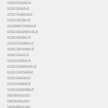
smpn1boyolali.id
smpn1gresik.id
smpn1jayapura.id
smpn1jember.id
smpnegeri1jepara.id
smpn1karanganyar.id
smpn1kendari.id
smpn1kranggan.id
smpn1lamongan.id
smpn1luwuk.id
smpn1madiun.id
smpn1manokwari.id
smpn1narmada.id
smpn1pacitan.id
smpn1padang.id
smpn1pailangga.id
haklijakarta.com
haklilangsa.com
haklisabang.com