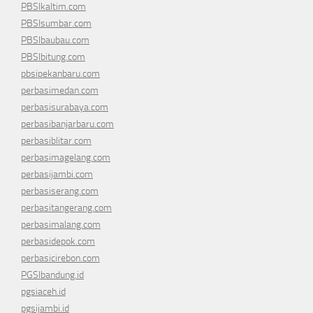
PBSIkaltim.com
PBSIsumbar.com
PBSIbaubau.com
PBSIbitung.com
pbsipekanbaru.com
perbasimedan.com
perbasisurabaya.com
perbasibanjarbaru.com
perbasiblitar.com
perbasimagelang.com
perbasijambi.com
perbasiserang.com
perbasitangerang.com
perbasimalang.com
perbasidepok.com
perbasicirebon.com
PGSIbandung.id
pgsiaceh.id
pgsijambi.id