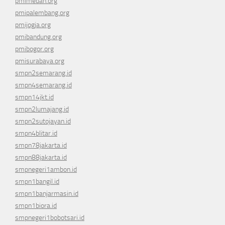
pmimedan.org
pmipalembang.org
pmijogja.org
pmibandung.org
pmibogor.org
pmisurabaya.org
smpn2semarang.id
smpn4semarang.id
smpn14jkt.id
smpn2lumajang.id
smpn2sutojayan.id
smpn4blitar.id
smpn78jakarta.id
smpn88jakarta.id
smpnegeri1ambon.id
smpn1bangil.id
smpn1banjarmasin.id
smpn1biora.id
smpnegeri1bobotsari.id