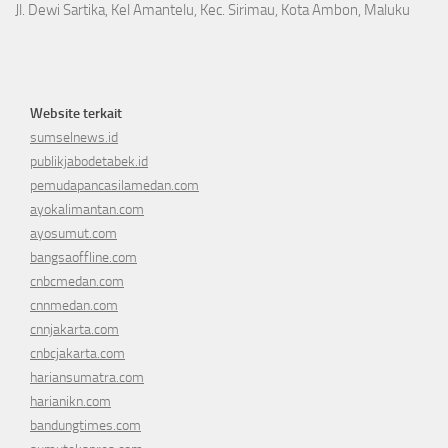
Jl. Dewi Sartika, Kel Amantelu, Kec. Sirimau, Kota Ambon, Maluku
Website terkait
sumselnews.id
publikjabodetabek.id
pemudapancasilamedan.com
ayokalimantan.com
ayosumut.com
bangsaoffline.com
cnbcmedan.com
cnnmedan.com
cnnjakarta.com
cnbcjakarta.com
hariansumatra.com
harianikn.com
bandungtimes.com