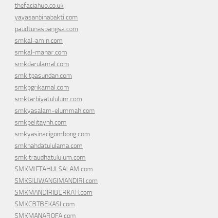
thefaciahub.co.uk
yayasanbinabakti.com
paudtunasbangsa.com
smkal-amin.com
smkal-manar.com
smkdarulamal.com
smkitpasundan.com
smkpgrikamal.com
smktarbiyatululum.com
smkyasalam-elummah.com
smkpelitaynh.com
smkyasinacigombong.com
smknahdatululama.com
smkitraudhatululum.com
SMKMIFTAHULSALAM.com
SMKSILIWANGIMANDIRI.com
SMKMANDIRIBERKAH.com
SMKCBTBEKASI.com
SMKMANAROFA.com