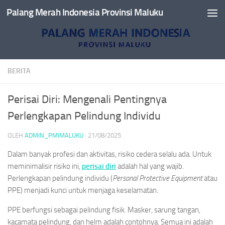
Palang Merah Indonesia Provinsi Maluku
Skip to content
BERITA
Perisai Diri: Mengenali Pentingnya
Perlengkapan Pelindung Individu
OLEH
ADMIN_PMIMALUKU
·
21/08/2025
Dalam banyak profesi dan aktivitas, risiko cedera selalu ada. Untuk
meminimalisir risiko ini,
perisai diri
adalah hal yang wajib.
Perlengkapan pelindung individu (
Personal Protective Equipment
atau
PPE) menjadi kunci untuk menjaga keselamatan.
PPE berfungsi sebagai pelindung fisik. Masker, sarung tangan,
kacamata pelindung, dan helm adalah contohnya. Semua ini adalah