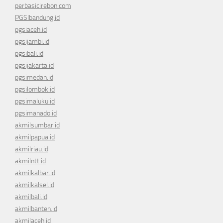
perbasicirebon.com
PGSIbandung.id
pgsiaceh.id
pgsijambi.id
pgsibali.id
pgsijakarta.id
pgsimedan.id
pgsilombok.id
pgsimaluku.id
pgsimanado.id
akmilsumbar.id
akmilpapua.id
akmilriau.id
akmilntt.id
akmilkalbar.id
akmilkalsel.id
akmilbali.id
akmilbanten.id
akmilaceh.id