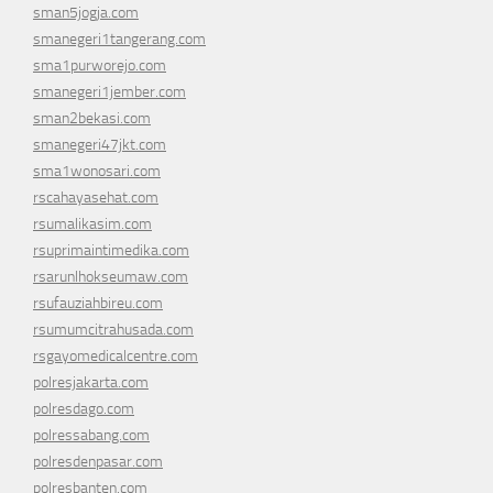
sman5jogja.com
smanegeri1tangerang.com
sma1purworejo.com
smanegeri1jember.com
sman2bekasi.com
smanegeri47jkt.com
sma1wonosari.com
rscahayasehat.com
rsumalikasim.com
rsuprimaintimedika.com
rsarunlhokseumaw.com
rsufauziahbireu.com
rsumumcitrahusada.com
rsgayomedicalcentre.com
polresjakarta.com
polresdago.com
polressabang.com
polresdenpasar.com
polresbanten.com