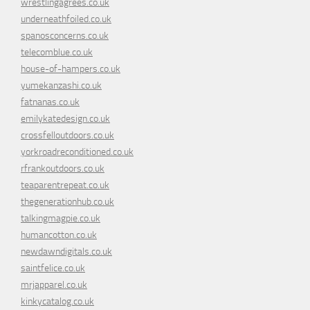
wrestlingagrees.co.uk
underneathfoiled.co.uk
spanosconcerns.co.uk
telecomblue.co.uk
house-of-hampers.co.uk
yumekanzashi.co.uk
fatnanas.co.uk
emilykatedesign.co.uk
crossfelloutdoors.co.uk
yorkroadreconditioned.co.uk
rfrankoutdoors.co.uk
teaparentrepeat.co.uk
thegenerationhub.co.uk
talkingmagpie.co.uk
humancotton.co.uk
newdawndigitals.co.uk
saintfelice.co.uk
mrjapparel.co.uk
kinkycatalog.co.uk