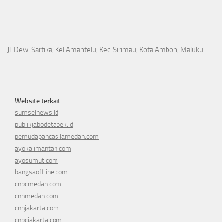
Jl. Dewi Sartika, Kel Amantelu, Kec. Sirimau, Kota Ambon, Maluku
Website terkait
sumselnews.id
publikjabodetabek.id
pemudapancasilamedan.com
ayokalimantan.com
ayosumut.com
bangsaoffline.com
cnbcmedan.com
cnnmedan.com
cnnjakarta.com
cnbcjakarta.com