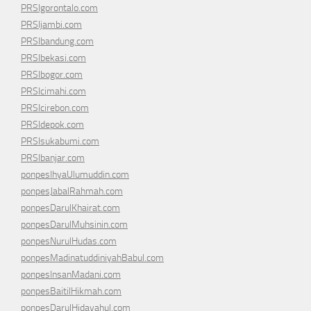
PRSIgorontalo.com
PRSIjambi.com
PRSIbandung.com
PRSIbekasi.com
PRSIbogor.com
PRSIcimahi.com
PRSIcirebon.com
PRSIdepok.com
PRSIsukabumi.com
PRSIbanjar.com
ponpesIhyaUlumuddin.com
ponpesJabalRahmah.com
ponpesDarulKhairat.com
ponpesDarulMuhsinin.com
ponpesNurulHudas.com
ponpesMadinatuddiniyahBabul.com
ponpesInsanMadani.com
ponpesBaitilHikmah.com
ponpesDarulHidayahul.com