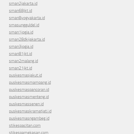
sman2jakarta.id
sman68jkt.id
sman8yogyakarta.id
smasungguldel.id
sman1jogja.id
sman28dkijakarta.id
sman3jogja.id
sman81jkt.id
sman2malang.id
sman21jkt.id
puskesmasjakut.id
puskesmasmampang.id
puskesmaspancoran.id
puskesmasmenteng.id
puskesmassenen.id
puskesmaskramatjati.id
puskesmasngambeg.id
stikespacitan.com
stikespamekasan.com