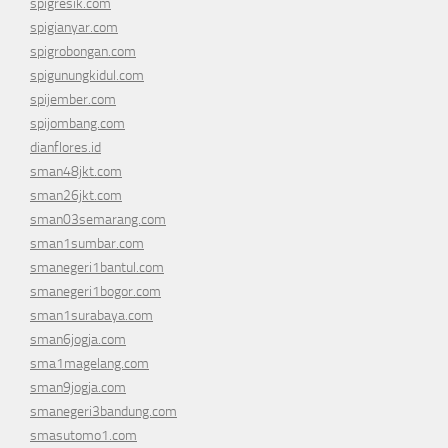
spigresik.com
spigianyar.com
spigrobongan.com
spigunungkidul.com
spijember.com
spijombang.com
dianflores.id
sman48jkt.com
sman26jkt.com
sman03semarang.com
sman1sumbar.com
smanegeri1bantul.com
smanegeri1bogor.com
sman1surabaya.com
sman6jogja.com
sma1magelang.com
sman9jogja.com
smanegeri3bandung.com
smasutomo1.com