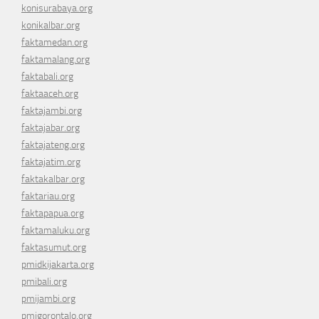
konisurabaya.org
konikalbar.org
faktamedan.org
faktamalang.org
faktabali.org
faktaaceh.org
faktajambi.org
faktajabar.org
faktajateng.org
faktajatim.org
faktakalbar.org
faktariau.org
faktapapua.org
faktamaluku.org
faktasumut.org
pmidkijakarta.org
pmibali.org
pmijambi.org
pmigorontalo.org