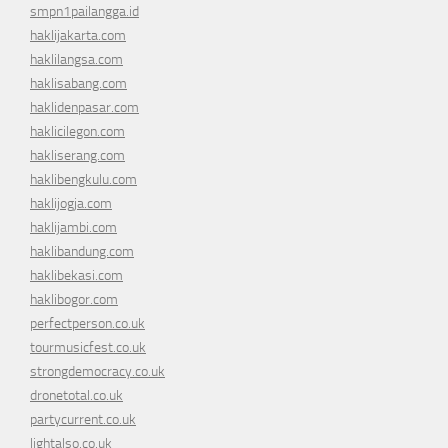
smpn1pailangga.id
haklijakarta.com
haklilangsa.com
haklisabang.com
haklidenpasar.com
haklicilegon.com
hakliserang.com
haklibengkulu.com
haklijogja.com
haklijambi.com
haklibandung.com
haklibekasi.com
haklibogor.com
perfectperson.co.uk
tourmusicfest.co.uk
strongdemocracy.co.uk
dronetotal.co.uk
partycurrent.co.uk
lightalso.co.uk