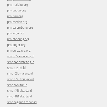
pmimaluku.org
pmipapua.org
pmiriau.org
pmimedan.org
pmipalembang.org
pmijogja.org
pmibandung.org
pmibogor.org
pmisurabaya.org
smpn2semarang.id
smpn4semarang.id
smpn14jkt.id
smpn2lumajang.id
smpn2sutojayan.id
smpn4blitar.id
smpn78jakarta.id
smpn88jakarta.id
smpnegeri1ambon.id