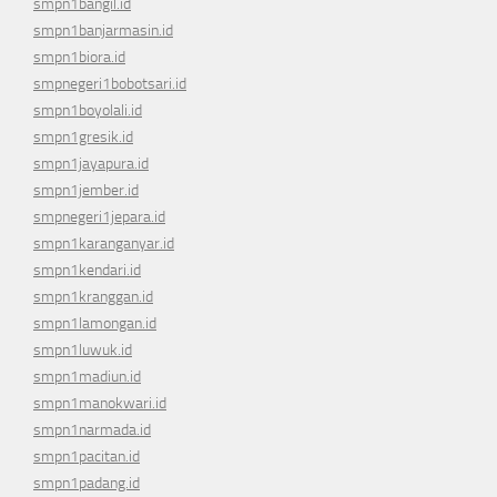
smpn1bangil.id
smpn1banjarmasin.id
smpn1biora.id
smpnegeri1bobotsari.id
smpn1boyolali.id
smpn1gresik.id
smpn1jayapura.id
smpn1jember.id
smpnegeri1jepara.id
smpn1karanganyar.id
smpn1kendari.id
smpn1kranggan.id
smpn1lamongan.id
smpn1luwuk.id
smpn1madiun.id
smpn1manokwari.id
smpn1narmada.id
smpn1pacitan.id
smpn1padang.id