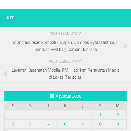
IKUTI
POST SELANJUTNYA
Menghidupkan Kembali Harapan: Dampak Nyata Distribusi
Bantuan PMI bagi Korban Bencana
POST SEBELUMNYA
Layanan Kesehatan Mobile: PMI Hadirkan Perawatan Medis
di Lokasi Terisolasi
Agustus 2026
S
S
R
K
J
S
M
1
2
3
4
5
6
7
8
9