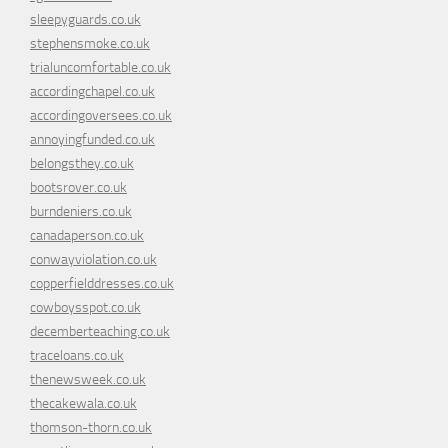
sleepyguards.co.uk
stephensmoke.co.uk
trialuncomfortable.co.uk
accordingchapel.co.uk
accordingoversees.co.uk
annoyingfunded.co.uk
belongsthey.co.uk
bootsrover.co.uk
burndeniers.co.uk
canadaperson.co.uk
conwayviolation.co.uk
copperfielddresses.co.uk
cowboysspot.co.uk
decemberteaching.co.uk
traceloans.co.uk
thenewsweek.co.uk
thecakewala.co.uk
thomson-thorn.co.uk