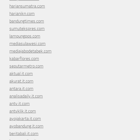
hariansumatra.com
harianikn.com
bandungtimes.com
sumutekspres.com
lampungpos.com
mediasulawesi.com
mediajabodetabek.com
kabarflores.com
seputarmetro.com
aktual.it.com
akurat.it.com
antara.it.com
analisadaily.it.com
antv.it.com
antvklik.it.com
ayojakarta.it.com
ayobandung.it.com
beritabali.it.com