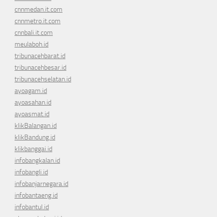
cnnmedan.it.com
cnnmetro.it.com
cnnbali.it.com
meulaboh.id
tribunacehbarat.id
tribunacehbesar.id
tribunacehselatan.id
ayoagam.id
ayoasahan.id
ayoasmat.id
klikBalangan.id
klikBandung.id
klikbanggai.id
infobangkalan.id
infobangli.id
infobanjarnegara.id
infobantaeng.id
infobantul.id