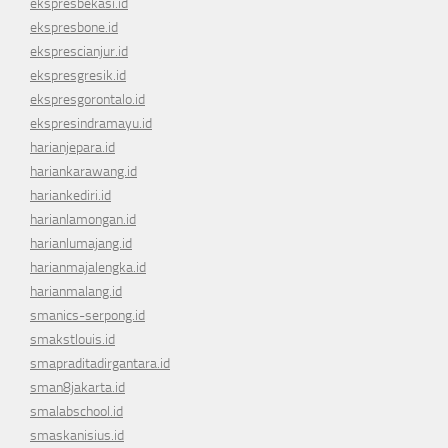
ekspresbekasi.id
ekspresbone.id
eksprescianjur.id
ekspresgresik.id
ekspresgorontalo.id
ekspresindramayu.id
harianjepara.id
hariankarawang.id
hariankediri.id
harianlamongan.id
harianlumajang.id
harianmajalengka.id
harianmalang.id
smanics-serpong.id
smakstlouis.id
smapraditadirgantara.id
sman8jakarta.id
smalabschool.id
smaskanisius.id