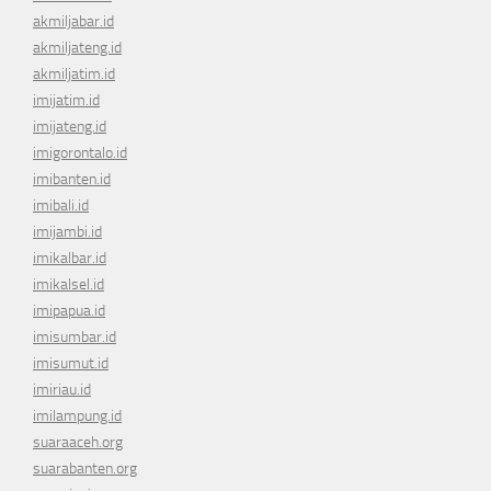
akmiljabar.id
akmiljateng.id
akmiljatim.id
imijatim.id
imijateng.id
imigorontalo.id
imibanten.id
imibali.id
imijambi.id
imikalbar.id
imikalsel.id
imipapua.id
imisumbar.id
imisumut.id
imiriau.id
imilampung.id
suaraaceh.org
suarabanten.org