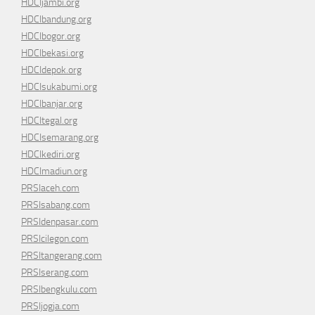
HDCIjambi.org
HDCIbandung.org
HDCIbogor.org
HDCIbekasi.org
HDCIdepok.org
HDCIsukabumi.org
HDCIbanjar.org
HDCItegal.org
HDCIsemarang.org
HDCIkediri.org
HDCImadiun.org
PRSIaceh.com
PRSIsabang.com
PRSIdenpasar.com
PRSIcilegon.com
PRSItangerang.com
PRSIserang.com
PRSIbengkulu.com
PRSIjogja.com