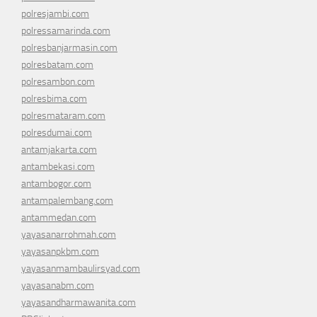
polresjambi.com
polressamarinda.com
polresbanjarmasin.com
polresbatam.com
polresambon.com
polresbima.com
polresmataram.com
polresdumai.com
antamjakarta.com
antambekasi.com
antambogor.com
antampalembang.com
antammedan.com
yayasanarrohmah.com
yayasanpkbm.com
yayasanmambaulirsyad.com
yayasanabm.com
yayasandharmawanita.com