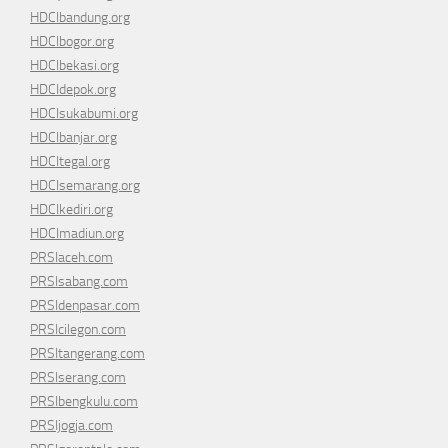
HDCIbandung.org
HDCIbogor.org
HDCIbekasi.org
HDCIdepok.org
HDCIsukabumi.org
HDCIbanjar.org
HDCItegal.org
HDCIsemarang.org
HDCIkediri.org
HDCImadiun.org
PRSIaceh.com
PRSIsabang.com
PRSIdenpasar.com
PRSIcilegon.com
PRSItangerang.com
PRSIserang.com
PRSIbengkulu.com
PRSIjogja.com