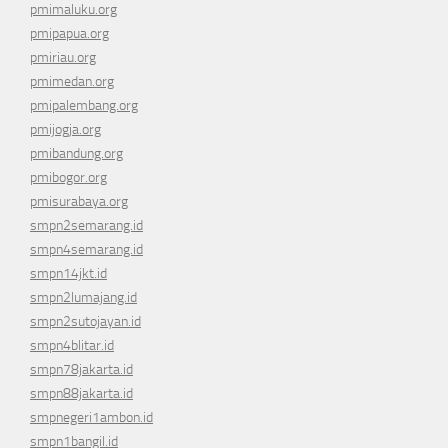
pmimaluku.org
pmipapua.org
pmiriau.org
pmimedan.org
pmipalembang.org
pmijogja.org
pmibandung.org
pmibogor.org
pmisurabaya.org
smpn2semarang.id
smpn4semarang.id
smpn14jkt.id
smpn2lumajang.id
smpn2sutojayan.id
smpn4blitar.id
smpn78jakarta.id
smpn88jakarta.id
smpnegeri1ambon.id
smpn1bangil.id