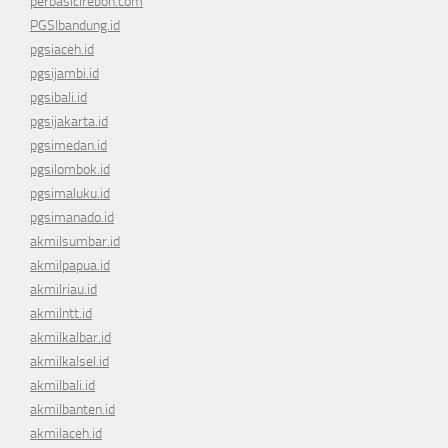
perbasicirebon.com
PGSIbandung.id
pgsiaceh.id
pgsijambi.id
pgsibali.id
pgsijakarta.id
pgsimedan.id
pgsilombok.id
pgsimaluku.id
pgsimanado.id
akmilsumbar.id
akmilpapua.id
akmilriau.id
akmilntt.id
akmilkalbar.id
akmilkalsel.id
akmilbali.id
akmilbanten.id
akmilaceh.id