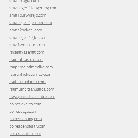
sman5jogja.com
smanegeri1tangerang.com
sma1purworejo.com
smanegeri1jember.com
sman2bekasi.com
smanegeri47jkt.com
sma1wonosari.com
rscahayasehat.com
rsumalikasim.com
rsuprimaintimedika.com
rsarunlhokseumaw.com
rsufauziahbireu.com
rsumumcitrahusada.com
rsgayomedicalcentre.com
polresjakarta.com
polresdago.com
polressabang.com
polresdenpasar.com
polresbanten.com