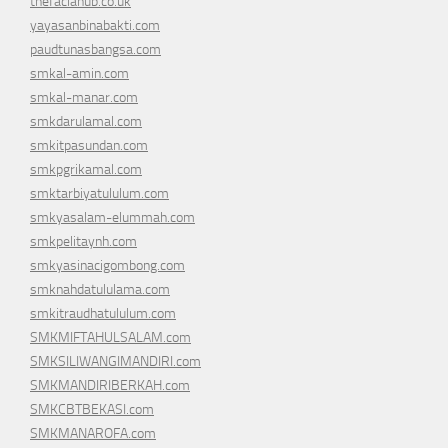
thefaciahub.co.uk
yayasanbinabakti.com
paudtunasbangsa.com
smkal-amin.com
smkal-manar.com
smkdarulamal.com
smkitpasundan.com
smkpgrikamal.com
smktarbiyatululum.com
smkyasalam-elummah.com
smkpelitaynh.com
smkyasinacigombong.com
smknahdatululama.com
smkitraudhatululum.com
SMKMIFTAHULSALAM.com
SMKSILIWANGIMANDIRI.com
SMKMANDIRIBERKAH.com
SMKCBTBEKASI.com
SMKMANAROFA.com