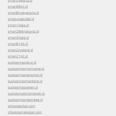
sman2jakarta.id
sman68jkt.id
sman8yogyakarta.id
smasungguldel.id
sman1jogja.id
sman28dkijakarta.id
sman3jogja.id
sman81jkt.id
sman2malang.id
sman21jkt.id
puskesmasjakut.id
puskesmasmampang.id
puskesmaspancoran.id
puskesmasmenteng.id
puskesmassenen.id
puskesmaskramatjati.id
puskesmasngambeg.id
stikespacitan.com
stikespamekasan.com