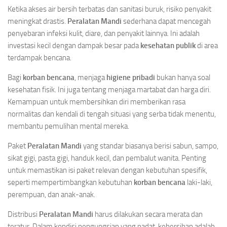
Ketika akses air bersih terbatas dan sanitasi buruk, risiko penyakit
meningkat drastis.
Peralatan Mandi
sederhana dapat mencegah
penyebaran infeksi kulit, diare, dan penyakit lainnya. Ini adalah
investasi kecil dengan dampak besar pada
kesehatan publik
di area
terdampak bencana.
Bagi
korban bencana
, menjaga
higiene pribadi
bukan hanya soal
kesehatan fisik. Ini juga tentang menjaga martabat dan harga diri.
Kemampuan untuk membersihkan diri memberikan rasa
normalitas dan kendali di tengah situasi yang serba tidak menentu,
membantu pemulihan mental mereka.
Paket
Peralatan Mandi
yang standar biasanya berisi sabun, sampo,
sikat gigi, pasta gigi, handuk kecil, dan pembalut wanita. Penting
untuk memastikan isi paket relevan dengan kebutuhan spesifik,
seperti mempertimbangkan kebutuhan
korban bencana
laki-laki,
perempuan, dan anak-anak.
Distribusi
Peralatan Mandi
harus dilakukan secara merata dan
teratur. Dalam kondisi pengungsian yang padat, kebersihan adalah