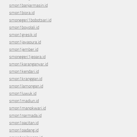
smpn1banjarmasin.id
smpn1biora.id
smpnegeri1bobotsari.id
smpn1boyolali.id
smpn1gresik.id
smpn1jayapura.id
smpn1jember.id
smpnegeri1jepara.id
smpn1karanganyar.id
smpn1kendari.id
smpn1kranggan.id
smpn1lamongan.id
smpn1luwuk.id
smpn1madiun.id
smpn1manokwari.id
smpn1narmada.id
smpn1pacitan.id
smpn1padang.id