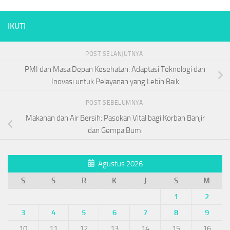
IKUTI
POST SELANJUTNYA
PMI dan Masa Depan Kesehatan: Adaptasi Teknologi dan
Inovasi untuk Pelayanan yang Lebih Baik
POST SEBELUMNYA
Makanan dan Air Bersih: Pasokan Vital bagi Korban Banjir
dan Gempa Bumi
Agustus 2026
S
S
R
K
J
S
M
1
2
3
4
5
6
7
8
9
10
11
12
13
14
15
16