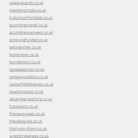
sleepyguards.co.uk
stephensmoke.co.uk
trialuncomfortable.co.uk
accordingchapel.co.uk
accordingoversees.co.uk
annoyingfunded.co.uk
belongsthey.co.uk
bootsrover.co.uk
burndeniers.co.uk
canadaperson.co.uk
conwayviolation.co.uk
copperfielddresses.co.uk
cowboysspot.co.uk
decemberteaching.co.uk
traceloans.co.uk
thenewsweek.co.uk
thecakewala.co.uk
thomson-thorn.co.uk
wrestlingagrees.co.uk