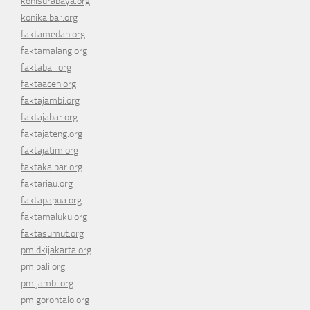
konisurabaya.org
konikalbar.org
faktamedan.org
faktamalang.org
faktabali.org
faktaaceh.org
faktajambi.org
faktajabar.org
faktajateng.org
faktajatim.org
faktakalbar.org
faktariau.org
faktapapua.org
faktamaluku.org
faktasumut.org
pmidkijakarta.org
pmibali.org
pmijambi.org
pmigorontalo.org