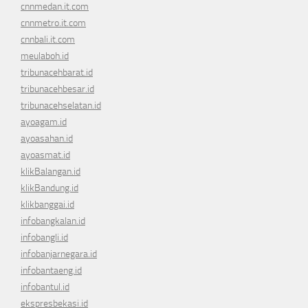
cnnmedan.it.com
cnnmetro.it.com
cnnbali.it.com
meulaboh.id
tribunacehbarat.id
tribunacehbesar.id
tribunacehselatan.id
ayoagam.id
ayoasahan.id
ayoasmat.id
klikBalangan.id
klikBandung.id
klikbanggai.id
infobangkalan.id
infobangli.id
infobanjarnegara.id
infobantaeng.id
infobantul.id
ekspresbekasi.id