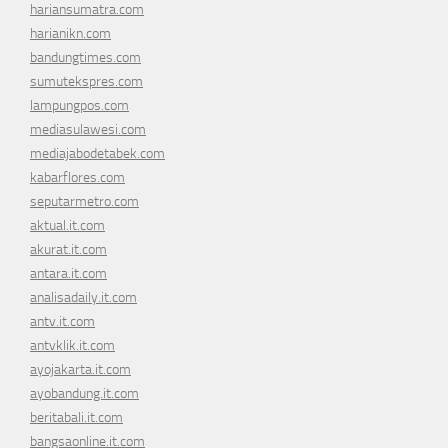
hariansumatra.com
harianikn.com
bandungtimes.com
sumutekspres.com
lampungpos.com
mediasulawesi.com
mediajabodetabek.com
kabarflores.com
seputarmetro.com
aktual.it.com
akurat.it.com
antara.it.com
analisadaily.it.com
antv.it.com
antvklik.it.com
ayojakarta.it.com
ayobandung.it.com
beritabali.it.com
bangsaonline.it.com