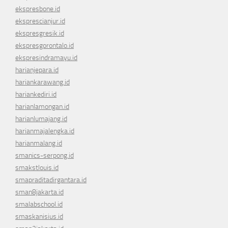
ekspresbone.id
eksprescianjur.id
ekspresgresik.id
ekspresgorontalo.id
ekspresindramayu.id
harianjepara.id
hariankarawang.id
hariankediri.id
harianlamongan.id
harianlumajang.id
harianmajalengka.id
harianmalang.id
smanics-serpong.id
smakstlouis.id
smapraditadirgantara.id
sman8jakarta.id
smalabschool.id
smaskanisius.id