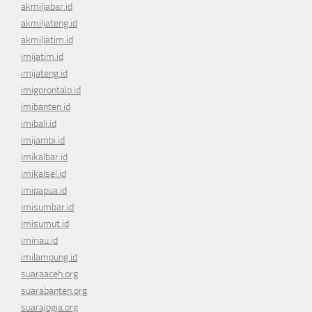
akmiljabar.id
akmiljateng.id
akmiljatim.id
imijatim.id
imijateng.id
imigorontalo.id
imibanten.id
imibali.id
imijambi.id
imikalbar.id
imikalsel.id
imipapua.id
imisumbar.id
imisumut.id
imiriau.id
imilampung.id
suaraaceh.org
suarabanten.org
suarajogja.org