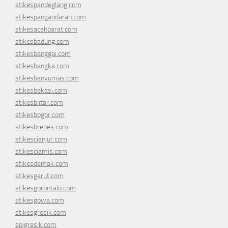
stikespandeglang.com
stikespangandaran.com
stikesacehbarat.com
stikesbadung.com
stikesbanggai.com
stikesbangka.com
stikesbanyumas.com
stikesbekasi.com
stikesblitar.com
stikesbogor.com
stikesbrebes.com
stikescianjur.com
stikesciamis.com
stikesdemak.com
stikesgarut.com
stikesgorontalo.com
stikesgowa.com
stikesgresik.com
spigresik.com