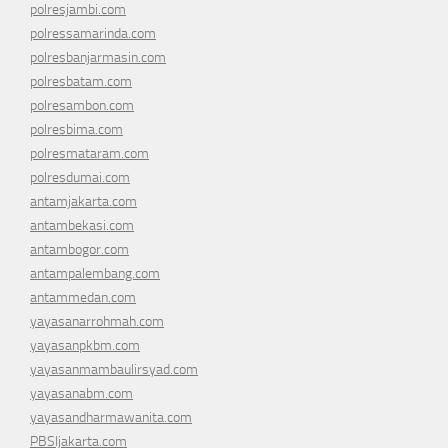
polresjambi.com
polressamarinda.com
polresbanjarmasin.com
polresbatam.com
polresambon.com
polresbima.com
polresmataram.com
polresdumai.com
antamjakarta.com
antambekasi.com
antambogor.com
antampalembang.com
antammedan.com
yayasanarrohmah.com
yayasanpkbm.com
yayasanmambaulirsyad.com
yayasanabm.com
yayasandharmawanita.com
PBSIjakarta.com