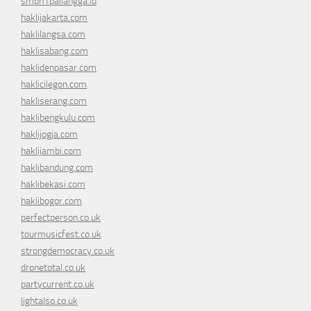
smpn1pailangga.id
haklijakarta.com
haklilangsa.com
haklisabang.com
haklidenpasar.com
haklicilegon.com
hakliserang.com
haklibengkulu.com
haklijogja.com
haklijambi.com
haklibandung.com
haklibekasi.com
haklibogor.com
perfectperson.co.uk
tourmusicfest.co.uk
strongdemocracy.co.uk
dronetotal.co.uk
partycurrent.co.uk
lightalso.co.uk