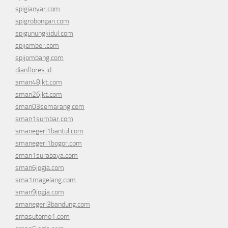
spigianyar.com
spigrobongan.com
spigunungkidul.com
spijember.com
spijombang.com
dianflores.id
sman48jkt.com
sman26jkt.com
sman03semarang.com
sman1sumbar.com
smanegeri1bantul.com
smanegeri1bogor.com
sman1surabaya.com
sman6jogja.com
sma1magelang.com
sman9jogja.com
smanegeri3bandung.com
smasutomo1.com