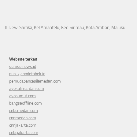
Jl. Dewi Sartika, Kel Amantelu, Kec. Sirimau, Kota Ambon, Maluku
Website terkait
sumselnews.id
publikjabodetabek.id
pemudapancasilamedan.com
ayokalimantan.com
ayosumut.com
bangsaoffline.com
cnbcmedan.com
cnnmedan.com
cnnjakarta.com
cnbcjakarta.com