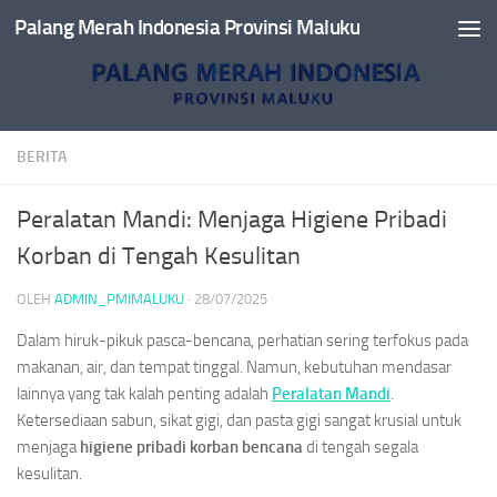
Palang Merah Indonesia Provinsi Maluku
Skip to content
BERITA
Peralatan Mandi: Menjaga Higiene Pribadi
Korban di Tengah Kesulitan
OLEH
ADMIN_PMIMALUKU
·
28/07/2025
Dalam hiruk-pikuk pasca-bencana, perhatian sering terfokus pada
makanan, air, dan tempat tinggal. Namun, kebutuhan mendasar
lainnya yang tak kalah penting adalah
Peralatan Mandi
.
Ketersediaan sabun, sikat gigi, dan pasta gigi sangat krusial untuk
menjaga
higiene pribadi
korban bencana
di tengah segala
kesulitan.