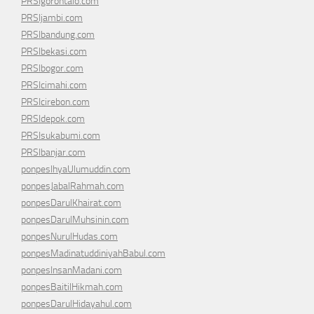
PRSIgorontalo.com
PRSIjambi.com
PRSIbandung.com
PRSIbekasi.com
PRSIbogor.com
PRSIcimahi.com
PRSIcirebon.com
PRSIdepok.com
PRSIsukabumi.com
PRSIbanjar.com
ponpesIhyaUlumuddin.com
ponpesJabalRahmah.com
ponpesDarulKhairat.com
ponpesDarulMuhsinin.com
ponpesNurulHudas.com
ponpesMadinatuddiniyahBabul.com
ponpesInsanMadani.com
ponpesBaitilHikmah.com
ponpesDarulHidayahul.com