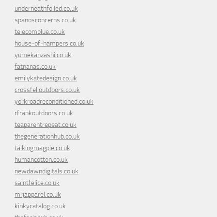
underneathfoiled.co.uk
spanosconcerns.co.uk
telecomblue.co.uk
house-of-hampers.co.uk
yumekanzashi.co.uk
fatnanas.co.uk
emilykatedesign.co.uk
crossfelloutdoors.co.uk
yorkroadreconditioned.co.uk
rfrankoutdoors.co.uk
teaparentrepeat.co.uk
thegenerationhub.co.uk
talkingmagpie.co.uk
humancotton.co.uk
newdawndigitals.co.uk
saintfelice.co.uk
mrjapparel.co.uk
kinkycatalog.co.uk