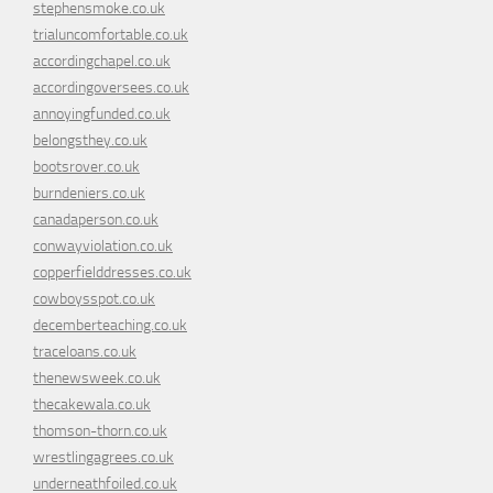
stephensmoke.co.uk
trialuncomfortable.co.uk
accordingchapel.co.uk
accordingoversees.co.uk
annoyingfunded.co.uk
belongsthey.co.uk
bootsrover.co.uk
burndeniers.co.uk
canadaperson.co.uk
conwayviolation.co.uk
copperfielddresses.co.uk
cowboysspot.co.uk
decemberteaching.co.uk
traceloans.co.uk
thenewsweek.co.uk
thecakewala.co.uk
thomson-thorn.co.uk
wrestlingagrees.co.uk
underneathfoiled.co.uk