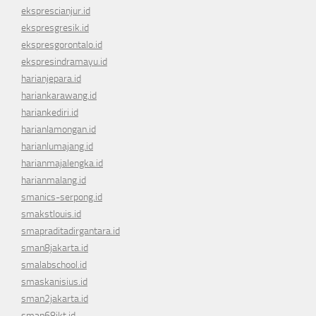
eksprescianjur.id
ekspresgresik.id
ekspresgorontalo.id
ekspresindramayu.id
harianjepara.id
hariankarawang.id
hariankediri.id
harianlamongan.id
harianlumajang.id
harianmajalengka.id
harianmalang.id
smanics-serpong.id
smakstlouis.id
smapraditadirgantara.id
sman8jakarta.id
smalabschool.id
smaskanisius.id
sman2jakarta.id
sman68jkt.id