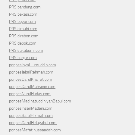
PRSIbandung.com
PRSIbekasi.com
PRSIbogor.com
PRSIcimahi.com
PRSIcirebon.com
PRSIdepok.com
PRSIsukabumi.com
PRSIbanjar.com
ponpesIhyaUlumuddin.com
ponpesJabalRahmah.com
ponpesDarulKhairat.com
ponpesDarulMuhsinin.com
ponpesNurulHudas.com
ponpesMadinatuddiniyahBabul.com
ponpesInsanMadani.com
ponpesBaitilHikmah.com
ponpesDarulHidayahul.com
ponpesMafatihussaadah.com