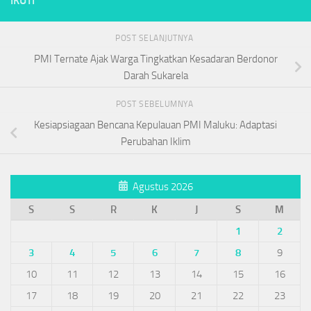
IKUTI
POST SELANJUTNYA
PMI Ternate Ajak Warga Tingkatkan Kesadaran Berdonor
Darah Sukarela
POST SEBELUMNYA
Kesiapsiagaan Bencana Kepulauan PMI Maluku: Adaptasi
Perubahan Iklim
Agustus 2026
S
S
R
K
J
S
M
1
2
3
4
5
6
7
8
9
10
11
12
13
14
15
16
17
18
19
20
21
22
23