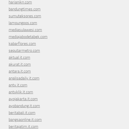
harianikn.com
bandungtimes.com
sumutekspres.com
lampungpos.com
mediasulawesi.com
mediajabodetabek.com
kabarflores.com
seputarmetro.com
aktual.it.com
akurat.it.com
antara.it.com
analisadaily.it.com
antv.it.com
antvklik.it.com
ayojakarta.it.com
ayobandung.it.com
beritabali.it.com
bangsaonline.it.com
beritajatim.it.com