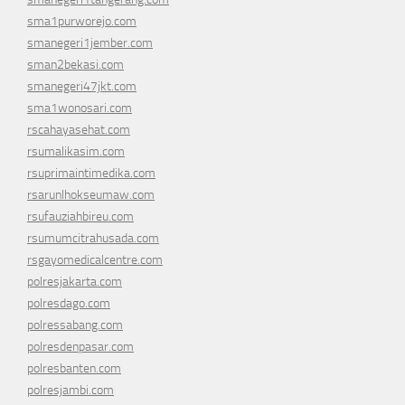
sma1purworejo.com
smanegeri1jember.com
sman2bekasi.com
smanegeri47jkt.com
sma1wonosari.com
rscahayasehat.com
rsumalikasim.com
rsuprimaintimedika.com
rsarunlhokseumaw.com
rsufauziahbireu.com
rsumumcitrahusada.com
rsgayomedicalcentre.com
polresjakarta.com
polresdago.com
polressabang.com
polresdenpasar.com
polresbanten.com
polresjambi.com