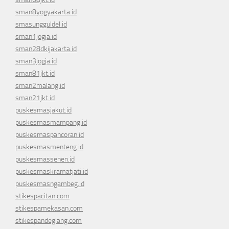
sman8yogyakarta.id
smasungguldel.id
sman1jogja.id
sman28dkijakarta.id
sman3jogja.id
sman81jkt.id
sman2malang.id
sman21jkt.id
puskesmasjakut.id
puskesmasmampang.id
puskesmaspancoran.id
puskesmasmenteng.id
puskesmassenen.id
puskesmaskramatjati.id
puskesmasngambeg.id
stikespacitan.com
stikespamekasan.com
stikespandeglang.com