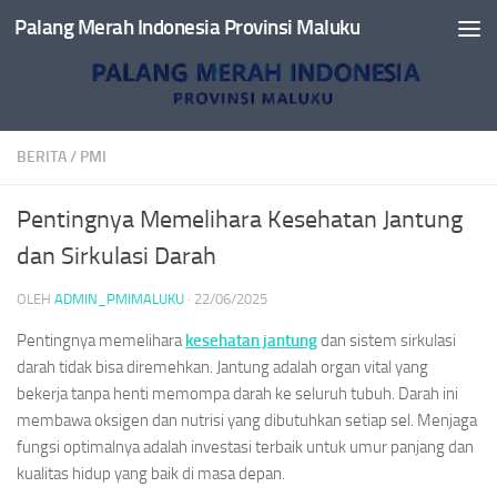
Palang Merah Indonesia Provinsi Maluku
Skip to content
BERITA
/
PMI
Pentingnya Memelihara Kesehatan Jantung
dan Sirkulasi Darah
OLEH
ADMIN_PMIMALUKU
·
22/06/2025
Pentingnya memelihara
kesehatan jantung
dan sistem sirkulasi
darah tidak bisa diremehkan. Jantung adalah organ vital yang
bekerja tanpa henti memompa darah ke seluruh tubuh. Darah ini
membawa oksigen dan nutrisi yang dibutuhkan setiap sel. Menjaga
fungsi optimalnya adalah investasi terbaik untuk umur panjang dan
kualitas hidup yang baik di masa depan.