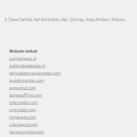
Jl. Dewi Sartika, Kel Amantelu, Kec. Sirimau, Kota Ambon, Maluku
Website terkait
sumselnews.id
publikjabodetabek.id
pemudapancasilamedan.com
ayokalimantan.com
ayosumut.com
bangsaoffline.com
cnbcmedan.com
cnnmedan.com
cnnjakarta.com
cnbcjakarta.com
hariansumatra.com