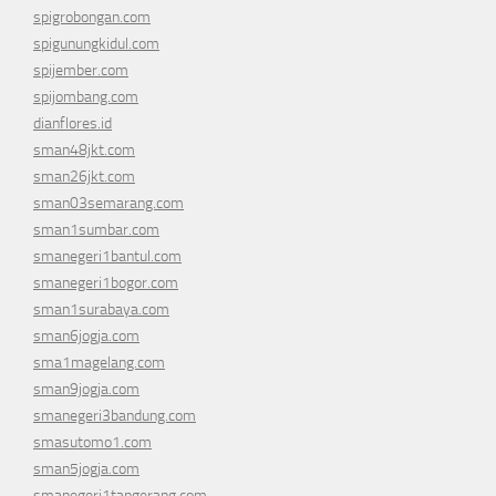
spigrobongan.com
spigunungkidul.com
spijember.com
spijombang.com
dianflores.id
sman48jkt.com
sman26jkt.com
sman03semarang.com
sman1sumbar.com
smanegeri1bantul.com
smanegeri1bogor.com
sman1surabaya.com
sman6jogja.com
sma1magelang.com
sman9jogja.com
smanegeri3bandung.com
smasutomo1.com
sman5jogja.com
smanegeri1tangerang.com