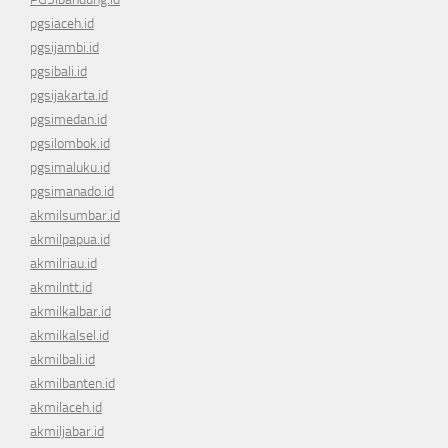
pgsiaceh.id
pgsijambi.id
pgsibali.id
pgsijakarta.id
pgsimedan.id
pgsilombok.id
pgsimaluku.id
pgsimanado.id
akmilsumbar.id
akmilpapua.id
akmilriau.id
akmilntt.id
akmilkalbar.id
akmilkalsel.id
akmilbali.id
akmilbanten.id
akmilaceh.id
akmiljabar.id