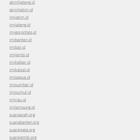
akmiljateng.id
akmiljatim.id
imijatim.id
imijateng.id
imigorontalo.id
imibanten.id
imibali.id
imijambi.id
imikalbar.id
imikalsel.id
imipapua.id
imisumbar.id
imisumut.id
imiriau.id
imilampung.id
suaraaceh.org
suarabanten.org
suarajogja.org
suarajambi.org