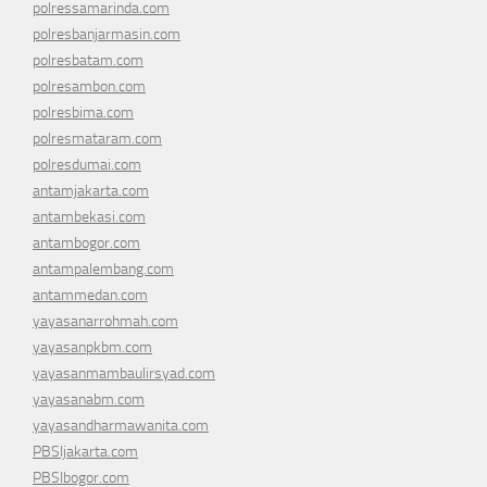
polressamarinda.com
polresbanjarmasin.com
polresbatam.com
polresambon.com
polresbima.com
polresmataram.com
polresdumai.com
antamjakarta.com
antambekasi.com
antambogor.com
antampalembang.com
antammedan.com
yayasanarrohmah.com
yayasanpkbm.com
yayasanmambaulirsyad.com
yayasanabm.com
yayasandharmawanita.com
PBSIjakarta.com
PBSIbogor.com