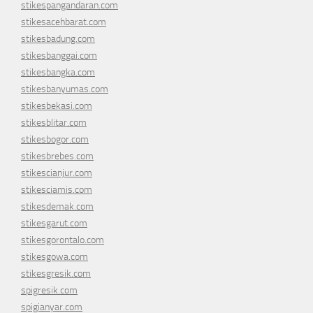
stikespangandaran.com
stikesacehbarat.com
stikesbadung.com
stikesbanggai.com
stikesbangka.com
stikesbanyumas.com
stikesbekasi.com
stikesblitar.com
stikesbogor.com
stikesbrebes.com
stikescianjur.com
stikesciamis.com
stikesdemak.com
stikesgarut.com
stikesgorontalo.com
stikesgowa.com
stikesgresik.com
spigresik.com
spigianyar.com