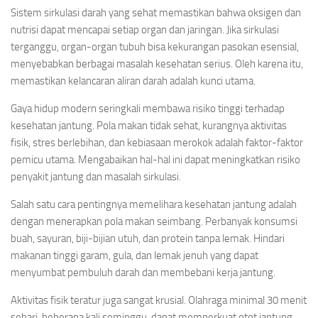
Sistem sirkulasi darah yang sehat memastikan bahwa oksigen dan
nutrisi dapat mencapai setiap organ dan jaringan. Jika sirkulasi
terganggu, organ-organ tubuh bisa kekurangan pasokan esensial,
menyebabkan berbagai masalah kesehatan serius. Oleh karena itu,
memastikan kelancaran aliran darah adalah kunci utama.
Gaya hidup modern seringkali membawa risiko tinggi terhadap
kesehatan jantung. Pola makan tidak sehat, kurangnya aktivitas
fisik, stres berlebihan, dan kebiasaan merokok adalah faktor-faktor
pemicu utama. Mengabaikan hal-hal ini dapat meningkatkan risiko
penyakit jantung dan masalah sirkulasi.
Salah satu cara pentingnya memelihara kesehatan jantung adalah
dengan menerapkan pola makan seimbang. Perbanyak konsumsi
buah, sayuran, biji-bijian utuh, dan protein tanpa lemak. Hindari
makanan tinggi garam, gula, dan lemak jenuh yang dapat
menyumbat pembuluh darah dan membebani kerja jantung.
Aktivitas fisik teratur juga sangat krusial. Olahraga minimal 30 menit
sehari, beberapa kali seminggu, dapat memperkuat otot jantung