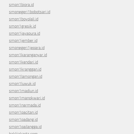
smpn1biora.id
smpnegeri1bobotsari.id
smpn1boyolali.id
smpn1gresik.id
smpn1jayapura.id
smpn1jember.id
smpnegeri1jepara.id
smpn1karanganyar.id
smpn1kendari.id
smpn1kranggan.id
smpn1lamongan.id
smpn1luwuk.id
smpn1madiun.id
smpn1manokwari.id
smpn1narmada.id
smpn1pacitan.id
smpn1padang.id
smpn1pailangga.id
haklijakarta.com