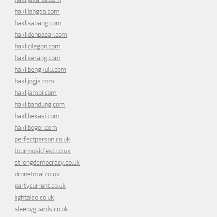
haklilangsa.com
haklisabang.com
haklidenpasar.com
haklicilegon.com
hakliserang.com
haklibengkulu.com
haklijogja.com
haklijambi.com
haklibandung.com
haklibekasi.com
haklibogor.com
perfectperson.co.uk
tourmusicfest.co.uk
strongdemocracy.co.uk
dronetotal.co.uk
partycurrent.co.uk
lightalso.co.uk
sleepyguards.co.uk