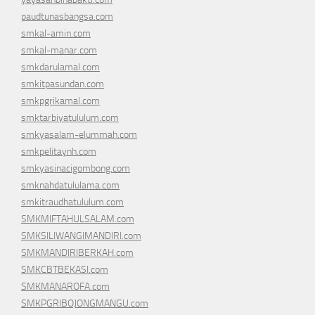
paudtunasbangsa.com
smkal-amin.com
smkal-manar.com
smkdarulamal.com
smkitpasundan.com
smkpgrikamal.com
smktarbiyatululum.com
smkyasalam-elummah.com
smkpelitaynh.com
smkyasinacigombong.com
smknahdatululama.com
smkitraudhatululum.com
SMKMIFTAHULSALAM.com
SMKSILIWANGIMANDIRI.com
SMKMANDIRIBERKAH.com
SMKCBTBEKASI.com
SMKMANAROFA.com
SMKPGRIBOJONGMANGU.com