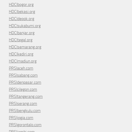
HDCIbogor.org
HDCIbekasi.org
HDCIdepok.org
HDCIsukabumi.org
HDCIbanjar.org
HDCItegal.org
HDCIsemarang.org
HDCIkediri.org
HDCImadiun.org
PRSIaceh.com
PRSIsabang.com
PRSIdenpasar.com
PRSIcilegon.com
PRSItangerang.com
PRSIserang.com
PRSIbengkulu.com
PRSIjogja.com
PRSIgorontalo.com
PRSIjambi.com