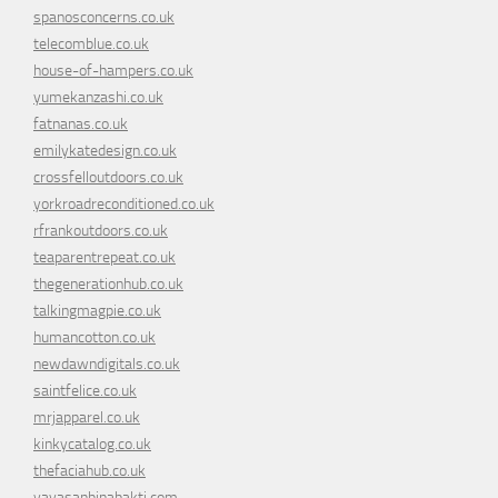
spanosconcerns.co.uk
telecomblue.co.uk
house-of-hampers.co.uk
yumekanzashi.co.uk
fatnanas.co.uk
emilykatedesign.co.uk
crossfelloutdoors.co.uk
yorkroadreconditioned.co.uk
rfrankoutdoors.co.uk
teaparentrepeat.co.uk
thegenerationhub.co.uk
talkingmagpie.co.uk
humancotton.co.uk
newdawndigitals.co.uk
saintfelice.co.uk
mrjapparel.co.uk
kinkycatalog.co.uk
thefaciahub.co.uk
yayasanbinabakti.com