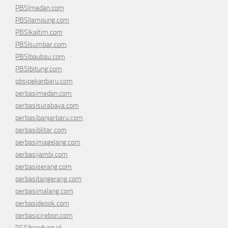
PBSImedan.com
PBSIlampung.com
PBSIkaltim.com
PBSIsumbar.com
PBSIbaubau.com
PBSIbitung.com
pbsipekanbaru.com
perbasimedan.com
perbasisurabaya.com
perbasibanjarbaru.com
perbasiblitar.com
perbasimagelang.com
perbasijambi.com
perbasiserang.com
perbasitangerang.com
perbasimalang.com
perbasidepok.com
perbasicirebon.com
PGSIbandung.id