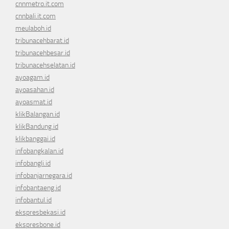
cnnmetro.it.com
cnnbali.it.com
meulaboh.id
tribunacehbarat.id
tribunacehbesar.id
tribunacehselatan.id
ayoagam.id
ayoasahan.id
ayoasmat.id
klikBalangan.id
klikBandung.id
klikbanggai.id
infobangkalan.id
infobangli.id
infobanjarnegara.id
infobantaeng.id
infobantul.id
ekspresbekasi.id
ekspresbone.id