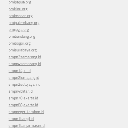
pmipapua.org
pmiriau.org
pmimedan.org
pmipalembang.org
pmijogja.org
pmibandung.org
pmibogor.org
pmisurabaya.org
smpn2semarang.id
smpn4semarang.id
smpn14jkt.id
smpn2lumajang.id
smpn2sutojayan.id
smpn4blitar.id
smpn78jakarta.id
smpn88jakarta.id
smpnegeri1ambon.id
smpn1bangil.id
smpn1banjarmasin.id