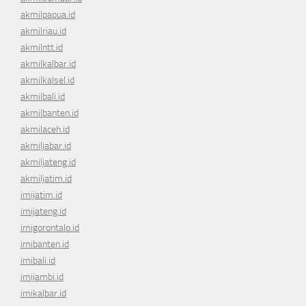
akmilpapua.id
akmilriau.id
akmilntt.id
akmilkalbar.id
akmilkalsel.id
akmilbali.id
akmilbanten.id
akmilaceh.id
akmiljabar.id
akmiljateng.id
akmiljatim.id
imijatim.id
imijateng.id
imigorontalo.id
imibanten.id
imibali.id
imijambi.id
imikalbar.id