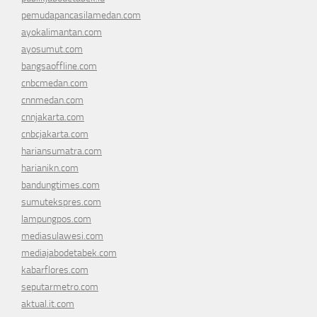
pemudapancasilamedan.com
ayokalimantan.com
ayosumut.com
bangsaoffline.com
cnbcmedan.com
cnnmedan.com
cnnjakarta.com
cnbcjakarta.com
hariansumatra.com
harianikn.com
bandungtimes.com
sumutekspres.com
lampungpos.com
mediasulawesi.com
mediajabodetabek.com
kabarflores.com
seputarmetro.com
aktual.it.com