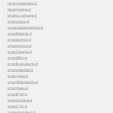
harianmajalengka.id
harianmalang.id
smanics-serpong.id
smakstlouis.id
smapraditadirgantara.id
sman8jakarta.id
smalabschool.id
smaskanisius.id
sman2jakarta.id
sman68jkt.id
sman8yogyakarta.id
smasungguldel.id
sman1jogja.id
sman28dkijakarta.id
sman3jogja.id
sman81jkt.id
sman2malang.id
sman21jkt.id
puskesmasjakut.id