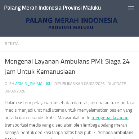
Palang Merah Indonesia Provinsi Maluku
Skip to content
BERITA
Mengenal Layanan Ambulans PMI: Siaga 24
Jam Untuk Kemanusiaan
OLEH
ADMIN_PMIMALUKU
· DIPUBLIKASIKAN
08/02/2026
· DI UPDATE
08/02/2026
Dalam sistem pelayanan kesehatan darurat, kecepatan transportasi
medis menjadi urat nadi utama untuk menyelamatkan pasien yang
berada dalam kondisi kritis. Masyarakat perlu
mengenal layanan
transportasi medis yang disediakan oleh lembaga palang merah
sebagai bentuk dedikasi tanpa batas bagi publik. Armada
ambulans