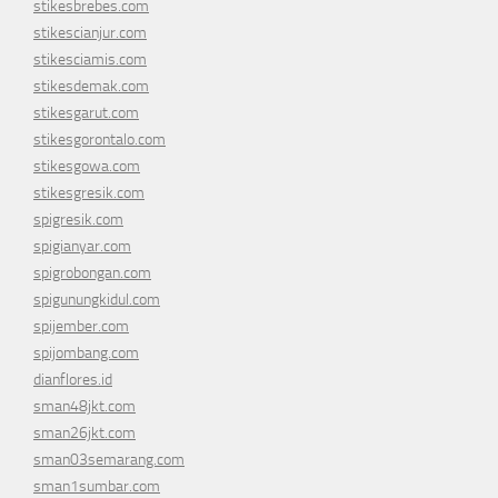
stikesbrebes.com
stikescianjur.com
stikesciamis.com
stikesdemak.com
stikesgarut.com
stikesgorontalo.com
stikesgowa.com
stikesgresik.com
spigresik.com
spigianyar.com
spigrobongan.com
spigunungkidul.com
spijember.com
spijombang.com
dianflores.id
sman48jkt.com
sman26jkt.com
sman03semarang.com
sman1sumbar.com