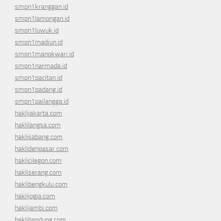
smpn1kranggan.id
smpn1lamongan.id
smpn1luwuk.id
smpn1madiun.id
smpn1manokwari.id
smpn1narmada.id
smpn1pacitan.id
smpn1padang.id
smpn1pailangga.id
haklijakarta.com
haklilangsa.com
haklisabang.com
haklidenpasar.com
haklicilegon.com
hakliserang.com
haklibengkulu.com
haklijogja.com
haklijambi.com
haklibandung.com