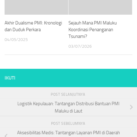
Akhir Dualisme PMI: Kronologi
Sejauh Mana PMI Maluku
dan Duduk Perkara
Koordinasi Penanganan
Tsunami?
04/05/2025
03/07/2026
IKUTI
POST SELANJUTNYA
Logistik Kepulauan: Tantangan Distribusi Bantuan PMI
Maluku di Laut
POST SEBELUMNYA
Aksesibilitas Medis: Tantangan Layanan PMI di Daerah