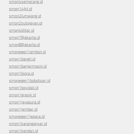
smpn4semarang.id
smpn14jkt.id
smpn2lumajang.id
smpn2sutojayan.id
smpn4blitar.id
smpn78jakarta.id
smpn88jakarta.id
smpnegeri1ambon.id
smpn1bangil.id
smpn1banjarmasin.id
smpn1biora.id
smpnegeri1bobotsari.id
smpn1boyolali.id
smpn1gresik.id
smpn1jayapura.id
smpn1jember.id
smpnegeri1jepara.id
smpn1karanganyar.id
smpn1kendari.id