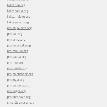
faktariau.org
faktapapua.org
faktamaluku.org
faktasumut.org
pmidkijakarta.org
pmibali.org
pmijambi.org
pmigorontalo.org
pmimaluku.org
pmipapua.org
pmiriau.org
pmimedan.org
pmipalembang.org
pmijogja.org
pmibandung.org
pmibogor.org
pmisurabaya.org
smpn2semarang.id