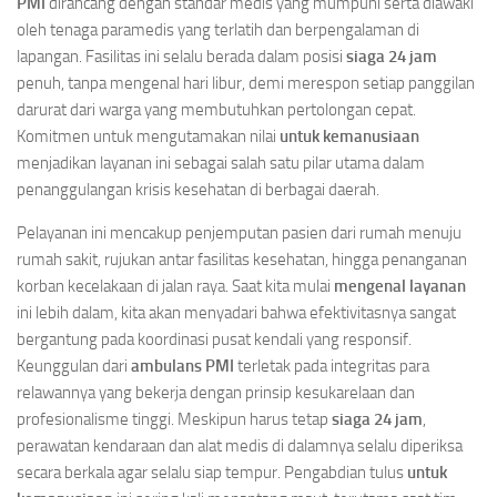
PMI
dirancang dengan standar medis yang mumpuni serta diawaki
oleh tenaga paramedis yang terlatih dan berpengalaman di
lapangan. Fasilitas ini selalu berada dalam posisi
siaga 24 jam
penuh, tanpa mengenal hari libur, demi merespon setiap panggilan
darurat dari warga yang membutuhkan pertolongan cepat.
Komitmen untuk mengutamakan nilai
untuk kemanusiaan
menjadikan layanan ini sebagai salah satu pilar utama dalam
penanggulangan krisis kesehatan di berbagai daerah.
Pelayanan ini mencakup penjemputan pasien dari rumah menuju
rumah sakit, rujukan antar fasilitas kesehatan, hingga penanganan
korban kecelakaan di jalan raya. Saat kita mulai
mengenal layanan
ini lebih dalam, kita akan menyadari bahwa efektivitasnya sangat
bergantung pada koordinasi pusat kendali yang responsif.
Keunggulan dari
ambulans PMI
terletak pada integritas para
relawannya yang bekerja dengan prinsip kesukarelaan dan
profesionalisme tinggi. Meskipun harus tetap
siaga 24 jam
,
perawatan kendaraan dan alat medis di dalamnya selalu diperiksa
secara berkala agar selalu siap tempur. Pengabdian tulus
untuk