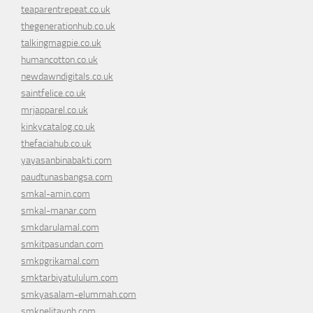
teaparentrepeat.co.uk
thegenerationhub.co.uk
talkingmagpie.co.uk
humancotton.co.uk
newdawndigitals.co.uk
saintfelice.co.uk
mrjapparel.co.uk
kinkycatalog.co.uk
thefaciahub.co.uk
yayasanbinabakti.com
paudtunasbangsa.com
smkal-amin.com
smkal-manar.com
smkdarulamal.com
smkitpasundan.com
smkpgrikamal.com
smktarbiyatululum.com
smkyasalam-elummah.com
smkpelitaynh.com