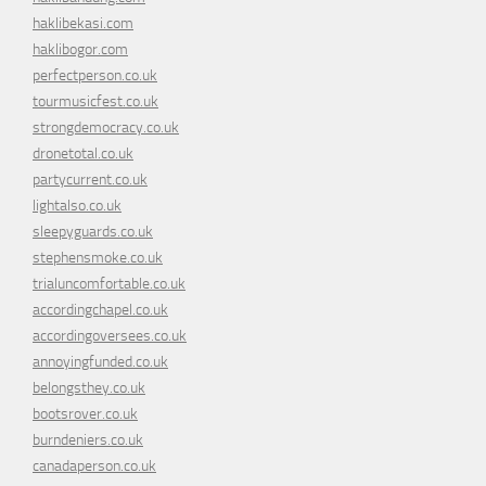
haklibekasi.com
haklibogor.com
perfectperson.co.uk
tourmusicfest.co.uk
strongdemocracy.co.uk
dronetotal.co.uk
partycurrent.co.uk
lightalso.co.uk
sleepyguards.co.uk
stephensmoke.co.uk
trialuncomfortable.co.uk
accordingchapel.co.uk
accordingoversees.co.uk
annoyingfunded.co.uk
belongsthey.co.uk
bootsrover.co.uk
burndeniers.co.uk
canadaperson.co.uk