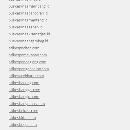
puskesmasmampang.id
puskesmaspancoran.id
puskesmasmenteng.id
puskesmassenen.id
puskesmaskramatjati.id
puskesmasngambeg.id
stikespacitan.com
stikespamekasan.com
stikespandeglang.com
stikespangandaran.com
stikesacehbarat.com
stikesbadung.com
stikesbanggai.com
stikesbangka.com
stikesbanyumas.com
stikesbekasi.com
stikesblitar.com
stikesbogor.com