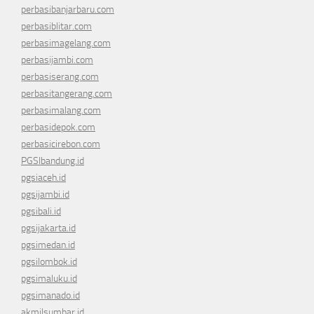
perbasibanjarbaru.com
perbasiblitar.com
perbasimagelang.com
perbasijambi.com
perbasiserang.com
perbasitangerang.com
perbasimalang.com
perbasidepok.com
perbasicirebon.com
PGSIbandung.id
pgsiaceh.id
pgsijambi.id
pgsibali.id
pgsijakarta.id
pgsimedan.id
pgsilombok.id
pgsimaluku.id
pgsimanado.id
akmilsumbar.id