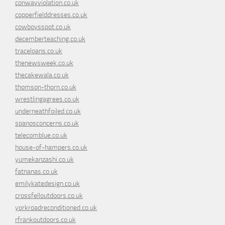
conwayviolation.co.uk
copperfielddresses.co.uk
cowboysspot.co.uk
decemberteaching.co.uk
traceloans.co.uk
thenewsweek.co.uk
thecakewala.co.uk
thomson-thorn.co.uk
wrestlingagrees.co.uk
underneathfoiled.co.uk
spanosconcerns.co.uk
telecomblue.co.uk
house-of-hampers.co.uk
yumekanzashi.co.uk
fatnanas.co.uk
emilykatedesign.co.uk
crossfelloutdoors.co.uk
yorkroadreconditioned.co.uk
rfrankoutdoors.co.uk