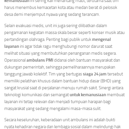
kemanusiaan
ini sering kali menantang maut, terutama saat tim
harus menembus kemacetan kota atau medan berat di pelosok
desa demi menjemput nyawa yang sedang terancam.
Selain evakuasi medis, unit ini juga sering dilibatkan dalam
pengamanan kegiatan massa skala besar seperti konser musik atau
pertandingan olahraga. Penting bagi publik untuk
mengenal
layanan
ini agar tidak ragu menghubungi nomor darurat saat
melihat situasi yang membutuhkan penanganan medis segera.
Operasional
ambulans PMI
didanai oleh bantuan masyarakat dan
dukungan pemerintah, sehingga pemeliharaannya merupakan
tanggung jawab kolektif. Tim yang bertugas
siaga 24 jam
tersebut
memiliki pelatihan khusus dalam bantuan hidup dasar (BHD) yang
sangat krusial saat di perjalanan menuju rumah sakit. Sinergi antara
teknologi komunikasi dan semangat
untuk kemanusiaan
membuat
layanan ini tetap relevan dan menjadi tumpuan harapan bagi
masyarakat yang sedang mengalami masa-masa sulit.
Secara keseluruhan, keberadaan unit ambulans ini adalah bukti
nyata kehadiran negara dan lembaga sosial dalam melindungi hak