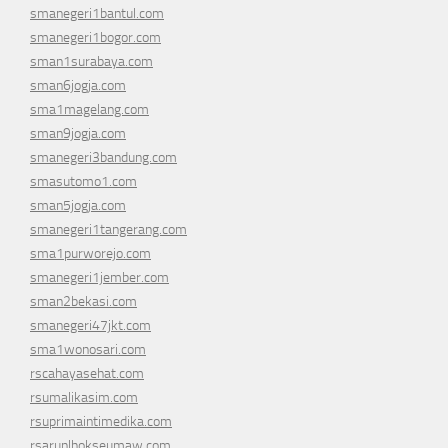
smanegeri1bantul.com
smanegeri1bogor.com
sman1surabaya.com
sman6jogja.com
sma1magelang.com
sman9jogja.com
smanegeri3bandung.com
smasutomo1.com
sman5jogja.com
smanegeri1tangerang.com
sma1purworejo.com
smanegeri1jember.com
sman2bekasi.com
smanegeri47jkt.com
sma1wonosari.com
rscahayasehat.com
rsumalikasim.com
rsuprimaintimedika.com
rsarunlhokseumaw.com