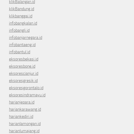
klikBalangan.id
klikBandung.id
klikbanggai.id
infobangkalan.id
infobangli.id
infobanjarnegara.id
infobantaeng.id
infobantul.id
ekspresbekasi.id
ekspresbone.id
eksprescianjur.id
ekspresgresik.id
ekspresgorontalo.id
ekspresindramayu.id
harianjepara.id
hariankarawang.id
hariankediri.id
harianlamongan.id
harianlumajang.id