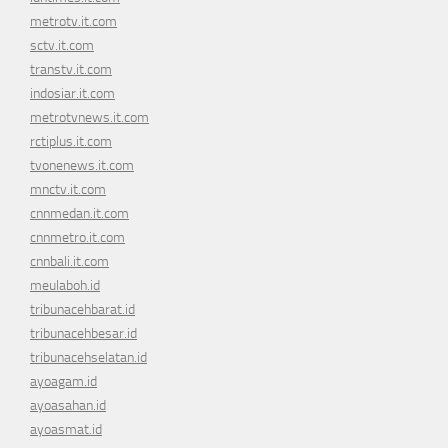
metrotv.it.com
sctv.it.com
transtv.it.com
indosiar.it.com
metrotvnews.it.com
rctiplus.it.com
tvonenews.it.com
mnctv.it.com
cnnmedan.it.com
cnnmetro.it.com
cnnbali.it.com
meulaboh.id
tribunacehbarat.id
tribunacehbesar.id
tribunacehselatan.id
ayoagam.id
ayoasahan.id
ayoasmat.id