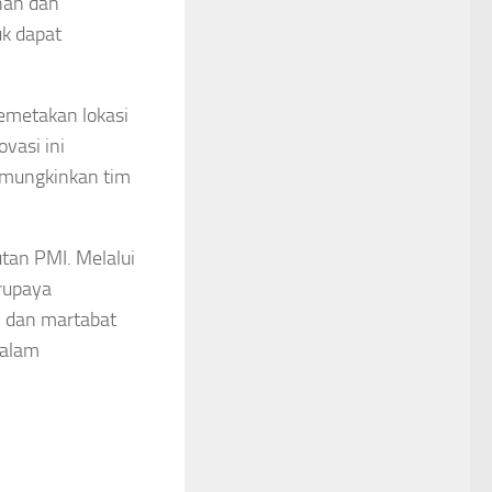
ihan dan
uk dapat
metakan lokasi
ovasi ini
emungkinkan tim
tan PMI. Melalui
erupaya
 dan martabat
dalam