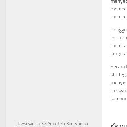
menyedi
memberi
memperp
Penggun
kekuran
memba
bergera
Secara 
strateg
menyedi
masyara
kemanu
Jl. Dewi Sartika, Kel Amantelu, Kec. Sirimau,