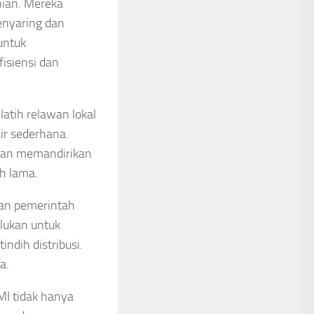
nian. Mereka
enyaring dan
untuk
isiensi dan
atih relawan lokal
ir sederhana.
 dan memandirikan
h lama.
gan pemerintah
rlukan untuk
ndih distribusi.
a.
MI tidak hanya