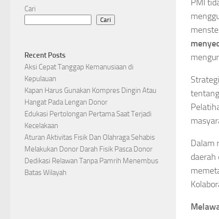
PMI tid
Cari
menggu
Cari
menster
menyedi
Recent Posts
mengura
Aksi Cepat Tanggap Kemanusiaan di
Strateg
Kepulauan
Kapan Harus Gunakan Kompres Dingin Atau
tentang
Hangat Pada Lengan Donor
Pelatih
Edukasi Pertolongan Pertama Saat Terjadi
masyar
Kecelakaan
Aturan Aktivitas Fisik Dan Olahraga Sehabis
Dalam 
Melakukan Donor Darah Fisik Pasca Donor
daerah 
Dedikasi Relawan Tanpa Pamrih Menembus
memetak
Batas Wilayah
Kolabor
Melawan