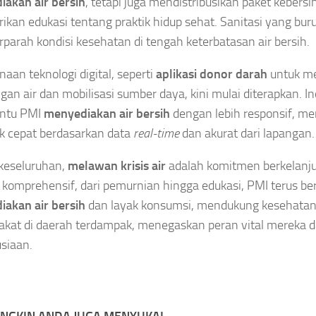
akan air bersih
, tetapi juga mendistribusikan paket kebers
kan edukasi tentang praktik hidup sehat. Sanitasi yang bur
arah kondisi kesehatan di tengah keterbatasan air bersih.
aan teknologi digital, seperti
aplikasi donor darah
untuk me
gan air dan mobilisasi sumber daya, kini mulai diterapkan. In
ntu PMI
menyediakan air bersih
dengan lebih responsif, m
k cepat berdasarkan data
real-time
dan akurat dari lapangan.
keseluruhan,
melawan krisis air
adalah komitmen berkelanju
i komprehensif, dari pemurnian hingga edukasi, PMI terus b
akan air bersih
dan layak konsumsi, mendukung kesehatan
kat di daerah terdampak, menegaskan peran vital mereka 
siaan.