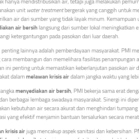
ak hanya mendistribusikan air, tetapi juga melakukan pemur
nakan unit
water treatment
bergerak yang canggih untuk m
ilkan air dari sumber yang tidak layak minum. Kemampuan 
akan air bersih
langsung dari sumber lokal meningkatkan ef
ngi ketergantungan pada pasokan dari luar daerah.
i penting lainnya adalah pemberdayaan masyarakat. PMI mel
 cara membangun dan memelihara fasilitas penampungan a
an ini penting untuk memastikan keberlanjutan pasokan air
akat dalam
melawan krisis air
dalam jangka waktu yang lebi
rangka
menyediakan air bersih
, PMI bekerja sama erat den
dan berbagai lembaga swadaya masyarakat. Sinergi ini dipe
an kebutuhan air secara akurat dan menghindari tumpang ti
asi yang efektif menjamin bantuan tersalurkan secara merat
 krisis air
juga mencakup aspek sanitasi dan kebersihan. P