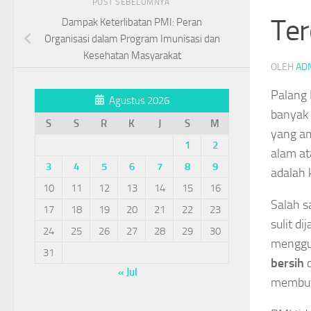
POST SEBELUMNYA
Te
Dampak Keterlibatan PMI: Peran
Organisasi dalam Program Imunisasi dan
Kesehatan Masyarakat
OLEH
AD
Palang 
Agustus 2026
banyak 
S
S
R
K
J
S
M
yang am
1
2
alam at
3
4
5
6
7
8
9
adalah k
10
11
12
13
14
15
16
Salah s
17
18
19
20
21
22
23
sulit d
24
25
26
27
28
29
30
menggun
31
bersih
d
« Jul
membut