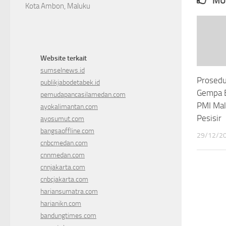
MU
Kota Ambon, Maluku
Website terkait
sumselnews.id
Prosedu
publikjabodetabek.id
Gempa B
pemudapancasilamedan.com
PMI Mal
ayokalimantan.com
Pesisir
ayosumut.com
bangsaoffline.com
29/12/2
cnbcmedan.com
cnnmedan.com
cnnjakarta.com
cnbcjakarta.com
hariansumatra.com
harianikn.com
bandungtimes.com