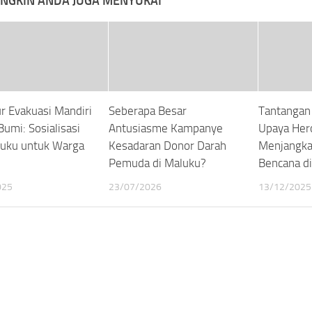
NGKIN ANDA JUGA MENYUKAI
r Evakuasi Mandiri
Seberapa Besar
Tantangan 
umi: Sosialisasi
Antusiasme Kampanye
Upaya Her
uku untuk Warga
Kesadaran Donor Darah
Menjangka
Pemuda di Maluku?
Bencana di
025
23/07/2026
13/12/2025