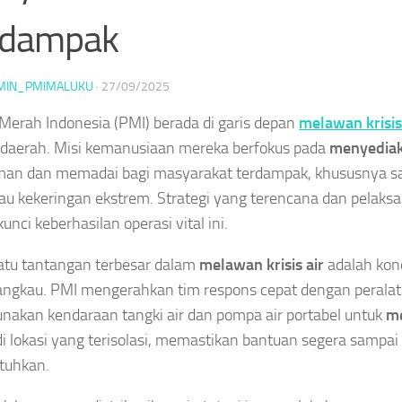
rdampak
MIN_PMIMALUKU
·
27/09/2025
Merah Indonesia (PMI) berada di garis depan
melawan krisis
daerah. Misi kemanusiaan mereka berfokus pada
menyediak
an dan memadai bagi masyarakat terdampak, khususnya saa
au kekeringan ekstrem. Strategi yang terencana dan pelaks
unci keberhasilan operasi vital ini.
atu tantangan terbesar dalam
melawan krisis air
adalah kond
ijangkau. PMI mengerahkan tim respons cepat dengan perala
akan kendaraan tangki air dan pompa air portabel untuk
me
i lokasi yang terisolasi, memastikan bantuan segera sampai
uhkan.