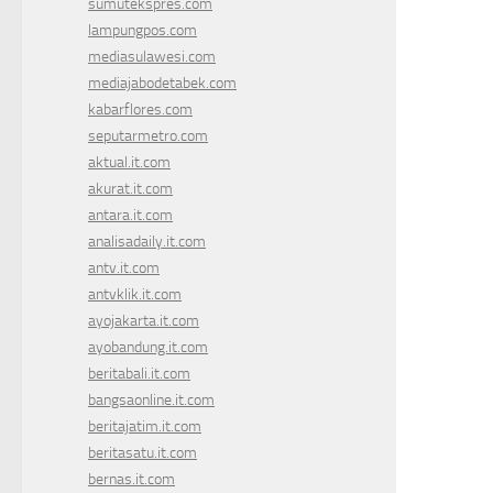
sumutekspres.com
lampungpos.com
mediasulawesi.com
mediajabodetabek.com
kabarflores.com
seputarmetro.com
aktual.it.com
akurat.it.com
antara.it.com
analisadaily.it.com
antv.it.com
antvklik.it.com
ayojakarta.it.com
ayobandung.it.com
beritabali.it.com
bangsaonline.it.com
beritajatim.it.com
beritasatu.it.com
bernas.it.com