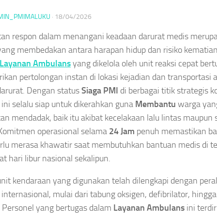
MIN_PMIMALUKU
·
18/04/2026
an respon dalam menangani keadaan darurat medis merupak
 yang membedakan antara harapan hidup dan risiko kematian
Layanan Ambulans
yang dikelola oleh unit reaksi cepat ber
kan pertolongan instan di lokasi kejadian dan transportasi
arurat. Dengan status
Siaga PMI
di berbagai titik strategis 
ini selalu siap untuk dikerahkan guna
Membantu
warga yang
an mendadak, baik itu akibat kecelakaan lalu lintas maupun
 Komitmen operasional selama
24 Jam
penuh memastikan ba
erlu merasa khawatir saat membutuhkan bantuan medis di 
t hari libur nasional sekalipun.
unit kendaraan yang digunakan telah dilengkapi dengan pera
 internasional, mulai dari tabung oksigen, defibrilator, hing
. Personel yang bertugas dalam
Layanan Ambulans
ini terdi