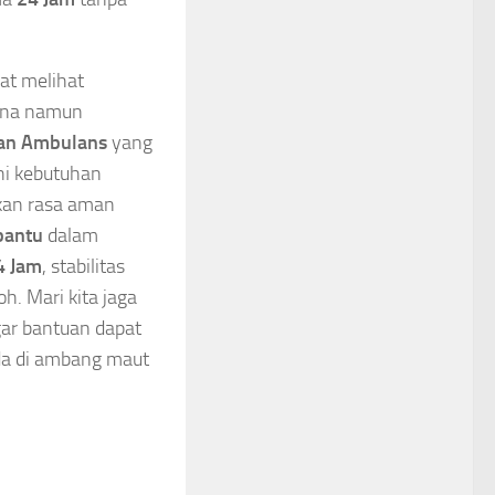
at melihat
hana namun
an Ambulans
yang
hi kebutuhan
an rasa aman
antu
dalam
4 Jam
, stabilitas
h. Mari kita jaga
gar bantuan dapat
da di ambang maut