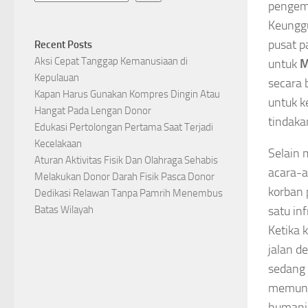
pengemu
Keunggu
pusat p
Recent Posts
Aksi Cepat Tanggap Kemanusiaan di
untuk
M
Kepulauan
secara 
Kapan Harus Gunakan Kompres Dingin Atau
untuk k
Hangat Pada Lengan Donor
tindaka
Edukasi Pertolongan Pertama Saat Terjadi
Kecelakaan
Selain 
Aturan Aktivitas Fisik Dan Olahraga Sehabis
acara-a
Melakukan Donor Darah Fisik Pasca Donor
korban 
Dedikasi Relawan Tanpa Pamrih Menembus
satu in
Batas Wilayah
Ketika 
jalan d
sedang 
memungu
humanis