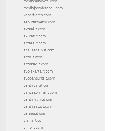
mediasulawesi.com
mediajabodetabek.com
kabarflores.com
seputarmetro.com
aktual.it.com
akurat.it.com
antara.it.com
analisadaily.it.com
antv.it.com
antvklik.it.com
ayojakarta.it.com
ayobandung.it.com
beritabali.it.com
bangsaonline.it.com
beritajatim.it.com
beritasatu.it.com
bernas.it.com
bisnis.it.com
brilio.it.com