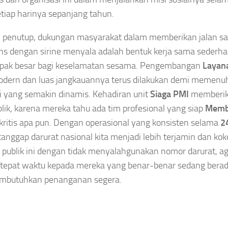
etiap harinya sepanjang tahun.
 penutup, dukungan masyarakat dalam memberikan jalan sa
s dengan sirine menyala adalah bentuk kerja sama seder
pak besar bagi keselamatan sesama. Pengembangan
Layan
odern dan luas jangkauannya terus dilakukan demi memenu
i yang semakin dinamis. Kehadiran unit
Siaga PMI
memberik
blik, karena mereka tahu ada tim profesional yang siap
Memb
 kritis apa pun. Dengan operasional yang konsisten selama
2
tanggap darurat nasional kita menjadi lebih terjamin dan koko
as publik ini dengan tidak menyalahgunakan nomor darurat, a
tepat waktu kepada mereka yang benar-benar sedang bera
mbutuhkan penanganan segera.