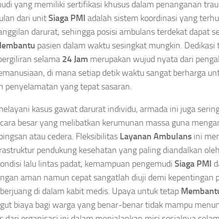
di yang memiliki sertifikasi khusus dalam penanganan tra
lan dari unit
Siaga PMI
adalah sistem koordinasi yang ter
anggilan darurat, sehingga posisi ambulans terdekat dapat s
embantu
pasien dalam waktu sesingkat mungkin. Dedikasi 
bergiliran selama
24 Jam
merupakan wujud nyata dari penga
emanusiaan, di mana setiap detik waktu sangat berharga u
n penyelamatan yang tepat sasaran.
melayani kasus gawat darurat individu, armada ini juga serin
cara besar yang melibatkan kerumunan massa guna mengan
pingsan atau cedera. Fleksibilitas
Layanan Ambulans
ini me
frastruktur pendukung kesehatan yang paling diandalkan ole
kondisi lalu lintas padat, kemampuan pengemudi
Siaga PMI
d
engan aman namun cepat sangatlah diuji demi kepentingan 
berjuang di dalam kabit medis. Upaya untuk tetap
Membant
t biaya bagi warga yang benar-benar tidak mampu menunj
 dari organisasi ini dalam menjalankan misi sosialnya sela