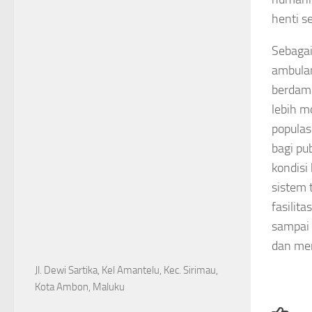
henti s
Sebagai
ambulan
berdam
lebih m
populas
bagi pu
kondisi
sistem 
fasilit
sampai 
dan me
Jl. Dewi Sartika, Kel Amantelu, Kec. Sirimau,
Kota Ambon, Maluku