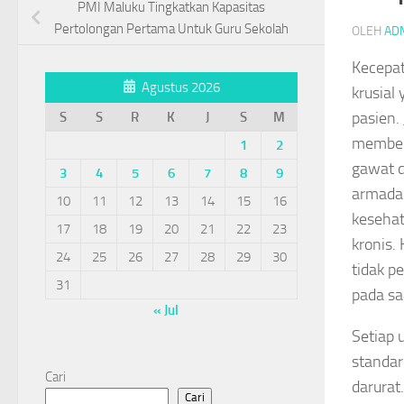
PMI Maluku Tingkatkan Kapasitas
Pertolongan Pertama Untuk Guru Sekolah
OLEH
AD
Kecepat
Agustus 2026
krusial
pasien.
S
S
R
K
J
S
M
memberi
1
2
gawat d
3
4
5
6
7
8
9
armada 
10
11
12
13
14
15
16
kesehat
17
18
19
20
21
22
23
kronis.
24
25
26
27
28
29
30
tidak p
31
pada saa
« Jul
Setiap 
standar
Cari
darurat
Cari