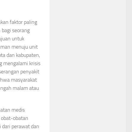
an faktor paling
 bagi seorang
tujuan untuk
 aman menuju unit
kota dan kabupaten,
 mengalami krisis
 serangan penyakit
hwa masyarakat
tengah malam atau
latan medis
ga obat-obatan
ri dari perawat dan