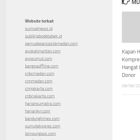
MU
Website terkait
sumselnews.id
publikjabodetabek.id
pemudapancasilamedan.com
ayokalimantan.com
Kapan H
ayosumut.com
Kompres
bangsaoffline.com
Hangat 
cnbcmedan.com
Donor
cnnmedan.com
08/08/2
cnnjakarta.com
cnbcjakarta.com
hariansumatra.com
harianikn.com
bandungtimes.com
sumutekspres.com
lampungpos.com