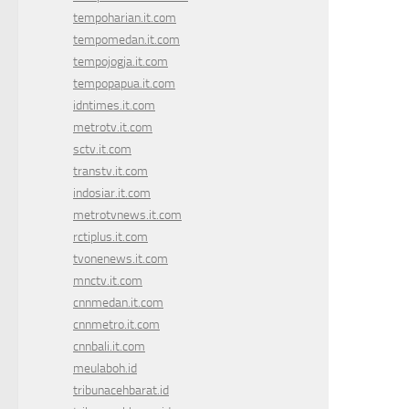
tempoharian.it.com
tempomedan.it.com
tempojogja.it.com
tempopapua.it.com
idntimes.it.com
metrotv.it.com
sctv.it.com
transtv.it.com
indosiar.it.com
metrotvnews.it.com
rctiplus.it.com
tvonenews.it.com
mnctv.it.com
cnnmedan.it.com
cnnmetro.it.com
cnnbali.it.com
meulaboh.id
tribunacehbarat.id