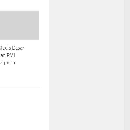
Medis Dasar
wan PMI
erjun ke