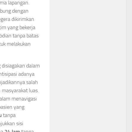
uma lapangan.
hubung dengan
egera dikirimkan
tim yang bekerja
bdian tanpa batas
ntuk melakukan
g disiagakan dalam
tisipasi adanya
njadikannya salah
h masyarakat luas.
alam menavigasi
pasien yang
u
tanpa
ukkan sisi
ma
24 Jam
tanpa