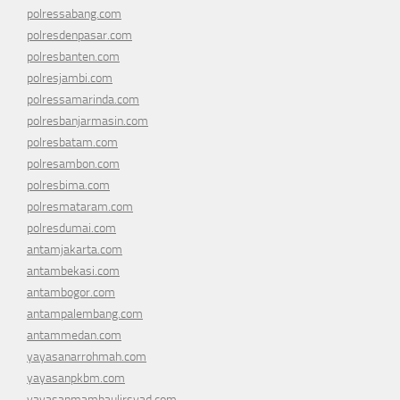
polressabang.com
polresdenpasar.com
polresbanten.com
polresjambi.com
polressamarinda.com
polresbanjarmasin.com
polresbatam.com
polresambon.com
polresbima.com
polresmataram.com
polresdumai.com
antamjakarta.com
antambekasi.com
antambogor.com
antampalembang.com
antammedan.com
yayasanarrohmah.com
yayasanpkbm.com
yayasanmambaulirsyad.com