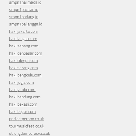
smpn1narmada.id
smpn1pacitan.id
smpn1padang.id
smpn1pailangga.id
haklijakarta.com
haklilangsa.com
haklisabang.com
haklidenpasar.com
haklicilegon.com
hakliserang.com
haklibengkulu.com
haklijogja.com
haklijambi.com
haklibandung.com
haklibekasi.com
haklibogor.com
perfectperson.co.uk
tourmusicfest.co.uk
strongdemocracy.co.uk