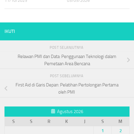
11/10/2025
03/05/2026
IKUTI
POST SELANJUTNYA
Relawan PMI dan Data: Penggunaan Teknologi dalam
Pemetaan Area Bencana
POST SEBELUMNYA
First Aid di Garis Depan: Pelatihan Pertolongan Pertama
oleh PMI
Agustus 2026
S
S
R
K
J
S
M
1
2