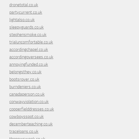
dronetotal.co.uk
partycurrent.co.uk
lightalso.co.uk
sleepyguards.co.uk
stephensmoke.co.uk
trialuncomfortable.co.uk
accordingchapel.co.uk
accordingoversees.co.uk
annoyingfunded.co.uk
belongsthey.co.uk
bootsrover.co.uk
burndeniers.co.uk
canadaperson.co.uk
conwayviolation.co.uk
copperfielddresses.co.uk
cowboysspot.co.uk
decemberteaching.co.uk
traceloans.co.uk
thenewsweek.co.uk