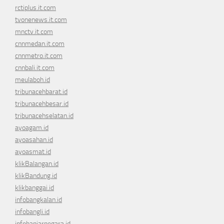
rctiplus.it.com
tvonenews.it.com
mnctv.it.com
cnnmedan.it.com
cnnmetro.it.com
cnnbali.it.com
meulaboh.id
tribunacehbarat.id
tribunacehbesar.id
tribunacehselatan.id
ayoagam.id
ayoasahan.id
ayoasmat.id
klikBalangan.id
klikBandung.id
klikbanggai.id
infobangkalan.id
infobangli.id
infobanjarnegara.id