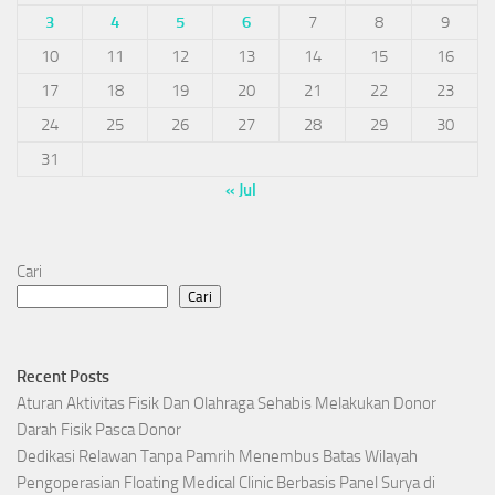
3
4
5
6
7
8
9
10
11
12
13
14
15
16
17
18
19
20
21
22
23
24
25
26
27
28
29
30
31
« Jul
Cari
Cari
Recent Posts
Aturan Aktivitas Fisik Dan Olahraga Sehabis Melakukan Donor
Darah Fisik Pasca Donor
Dedikasi Relawan Tanpa Pamrih Menembus Batas Wilayah
Pengoperasian Floating Medical Clinic Berbasis Panel Surya di