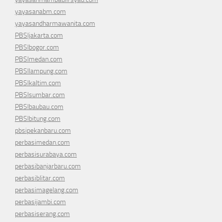
yayasanabm.com
yayasandharmawanita.com
PBSIjakarta.com
PBSIbogor.com
PBSImedan.com
PBSIlampung.com
PBSIkaltim.com
PBSIsumbar.com
PBSIbaubau.com
PBSIbitung.com
pbsipekanbaru.com
perbasimedan.com
perbasisurabaya.com
perbasibanjarbaru.com
perbasiblitar.com
perbasimagelang.com
perbasijambi.com
perbasiserang.com