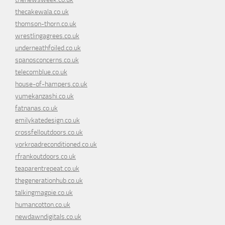
thecakewala.co.uk
thomson-thorn.co.uk
wrestlingagrees.co.uk
underneathfoiled.co.uk
spanosconcerns.co.uk
telecomblue.co.uk
house-of-hampers.co.uk
yumekanzashi.co.uk
fatnanas.co.uk
emilykatedesign.co.uk
crossfelloutdoors.co.uk
yorkroadreconditioned.co.uk
rfrankoutdoors.co.uk
teaparentrepeat.co.uk
thegenerationhub.co.uk
talkingmagpie.co.uk
humancotton.co.uk
newdawndigitals.co.uk