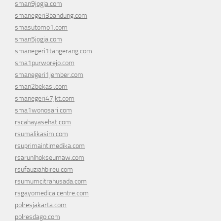
sman9jogja.com
smanegeri3bandung.com
smasutomo1.com
sman5jogja.com
smanegeri1tangerang.com
sma1purworejo.com
smanegeri1jember.com
sman2bekasi.com
smanegeri47jkt.com
sma1wonosari.com
rscahayasehat.com
rsumalikasim.com
rsuprimaintimedika.com
rsarunlhokseumaw.com
rsufauziahbireu.com
rsumumcitrahusada.com
rsgayomedicalcentre.com
polresjakarta.com
polresdago.com