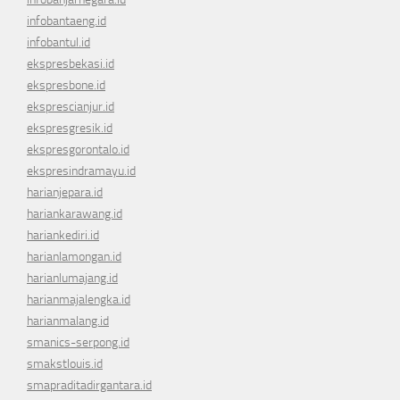
infobantaeng.id
infobantul.id
ekspresbekasi.id
ekspresbone.id
eksprescianjur.id
ekspresgresik.id
ekspresgorontalo.id
ekspresindramayu.id
harianjepara.id
hariankarawang.id
hariankediri.id
harianlamongan.id
harianlumajang.id
harianmajalengka.id
harianmalang.id
smanics-serpong.id
smakstlouis.id
smapraditadirgantara.id