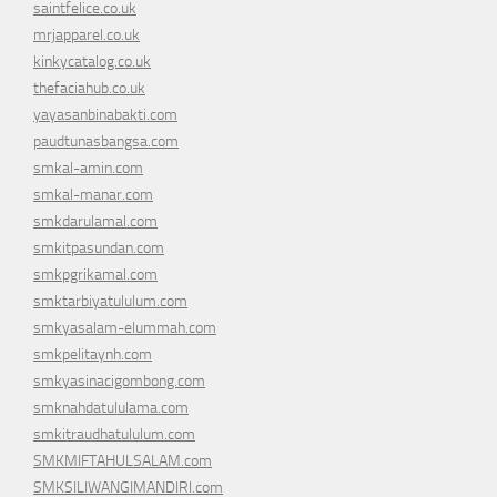
saintfelice.co.uk
mrjapparel.co.uk
kinkycatalog.co.uk
thefaciahub.co.uk
yayasanbinabakti.com
paudtunasbangsa.com
smkal-amin.com
smkal-manar.com
smkdarulamal.com
smkitpasundan.com
smkpgrikamal.com
smktarbiyatululum.com
smkyasalam-elummah.com
smkpelitaynh.com
smkyasinacigombong.com
smknahdatululama.com
smkitraudhatululum.com
SMKMIFTAHULSALAM.com
SMKSILIWANGIMANDIRI.com