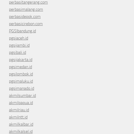
perbasitangerang.com
perbasimalang.com
perbasidepok.com
perbasicirebon.com
PGSIbandung.id
pgsiaceh.id
pgsijambi.id
pgsibali.id
pgsijakarta.id
pgsimedan.id
pgsilombok.id
pgsimaluku.id
pgsimanado.id
akmilsumbar.id
akmilpapua.id
akmilriau.id
akmilntt.id
akmilkalbar.id
akmilkalsel.id