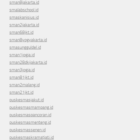
sman8jakarta.id
smalabschool.id
smaskanisius.id
sman2jakarta.id
sman68jkt.id
sman8yogyakarta.id
smasungguldel.id
sman1jogja.id
sman28dkijakarta.id
sman3jogja.id
sman81jkt.id
sman2malang.id
sman21jkt.id
puskesmasjakut.id
puskesmasmampang.id
puskesmaspancoran.id
puskesmasmenteng.id
puskesmassenen.id
puskesmaskramatjati.id