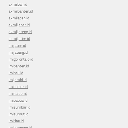
akmilbali.id
akmilbanten.id
akmilaceh.id
akmiljabar.id
akmiljateng.id
akmiljatim.id
imijatim.id
imijateng.id
imigorontalo.id
imibanten.id
imibali.id
imijambi.id
imikalbar.id
imikalsel.id
imipapua.id
imisumbar.id
imisumut.id
imiriau.id
imilampung.id