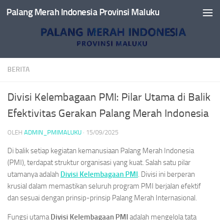
Palang Merah Indonesia Provinsi Maluku
Skip to content
BERITA
Divisi Kelembagaan PMI: Pilar Utama di Balik
Efektivitas Gerakan Palang Merah Indonesia
OLEH
ADMIN_PMIMALUKU
·
15/09/2025
Di balik setiap kegiatan kemanusiaan Palang Merah Indonesia
(PMI), terdapat struktur organisasi yang kuat. Salah satu pilar
utamanya adalah
Divisi Kelembagaan PMI
. Divisi ini berperan
krusial dalam memastikan seluruh program PMI berjalan efektif
dan sesuai dengan prinsip-prinsip Palang Merah Internasional.
Fungsi utama
Divisi Kelembagaan PMI
adalah mengelola tata