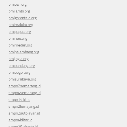
pmibali.org
pmijambi.org
pmigorontalo.org
pmimaluku.org
pmipapua.org
pmiriau.org
pmimedan.org
pmipalembang.org
pmijogja.org
pmibandung.org
pmibogor.org
pmisurabaya.org
smpn2semarang.id
smpn4semarang.id
smpn14jkt.id
smpn2lumajang.id
smpn2sutojayan.id
smpn4blitar.id
smpn78jakarta.id