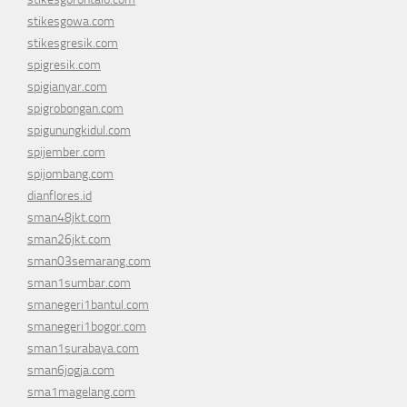
stikesgowa.com
stikesgresik.com
spigresik.com
spigianyar.com
spigrobongan.com
spigunungkidul.com
spijember.com
spijombang.com
dianflores.id
sman48jkt.com
sman26jkt.com
sman03semarang.com
sman1sumbar.com
smanegeri1bantul.com
smanegeri1bogor.com
sman1surabaya.com
sman6jogja.com
sma1magelang.com