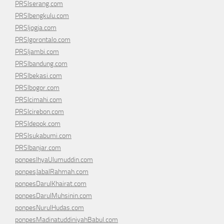
PRSIserang.com
PRSIbengkulu.com
PRSIjogja.com
PRSIgorontalo.com
PRSIjambi.com
PRSIbandung.com
PRSIbekasi.com
PRSIbogor.com
PRSIcimahi.com
PRSIcirebon.com
PRSIdepok.com
PRSIsukabumi.com
PRSIbanjar.com
ponpesIhyaUlumuddin.com
ponpesJabalRahmah.com
ponpesDarulKhairat.com
ponpesDarulMuhsinin.com
ponpesNurulHudas.com
ponpesMadinatuddiniyahBabul.com