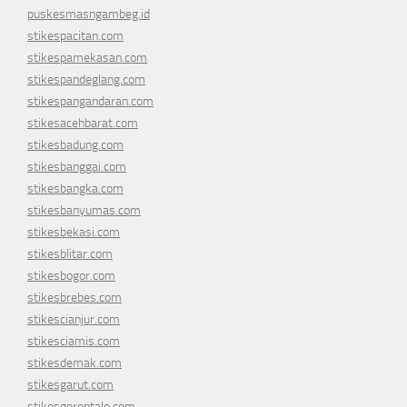
puskesmasngambeg.id
stikespacitan.com
stikespamekasan.com
stikespandeglang.com
stikespangandaran.com
stikesacehbarat.com
stikesbadung.com
stikesbanggai.com
stikesbangka.com
stikesbanyumas.com
stikesbekasi.com
stikesblitar.com
stikesbogor.com
stikesbrebes.com
stikescianjur.com
stikesciamis.com
stikesdemak.com
stikesgarut.com
stikesgorontalo.com