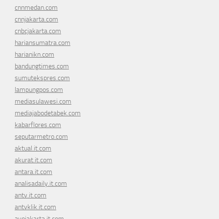
cnnmedan.com
cnnjakarta.com
cnbcjakarta.com
hariansumatra.com
harianikn.com
bandungtimes.com
sumutekspres.com
lampungpos.com
mediasulawesi.com
mediajabodetabek.com
kabarflores.com
seputarmetro.com
aktual.it.com
akurat.it.com
antara.it.com
analisadaily.it.com
antv.it.com
antvklik.it.com
ayojakarta.it.com