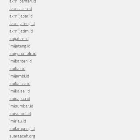
akmilbanten.id
akmilaceh.id
akmiljabar.id
akmiljateng.id
akmiljatim.id
imijatim.id
imijateng.id
imigorontalo.id
imibanten.id
imibali.id
imijambi.id
imikalbar.id
imikalsel.id
imipapua.id
imisumbar.id
imisumut.id
imiriau.id
imilampung.id
suaraaceh.org