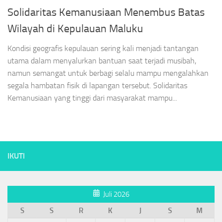
Solidaritas Kemanusiaan Menembus Batas
Wilayah di Kepulauan Maluku
Kondisi geografis kepulauan sering kali menjadi tantangan
utama dalam menyalurkan bantuan saat terjadi musibah,
namun semangat untuk berbagi selalu mampu mengalahkan
segala hambatan fisik di lapangan tersebut. Solidaritas
Kemanusiaan yang tinggi dari masyarakat mampu...
IKUTI
Juli 2026
S
S
R
K
J
S
M