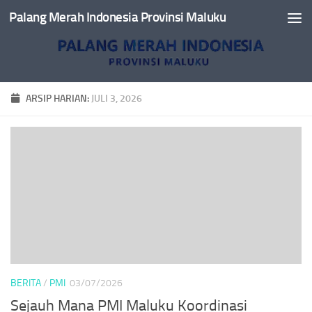
Palang Merah Indonesia Provinsi Maluku
Skip to content
ARSIP HARIAN:
JULI 3, 2026
BERITA
/
PMI
03/07/2026
Sejauh Mana PMI Maluku Koordinasi