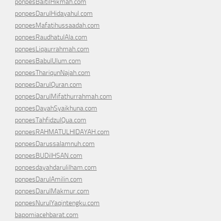
ponpesBaitilHikmah.com
ponpesDarulHidayahul.com
ponpesMafatihussaadah.com
ponpesRaudhatulAla.com
ponpesLiqaurrahmah.com
ponpesBabulUlum.com
ponpesThariqunNajah.com
ponpesDarulQuran.com
ponpesDarulMifathurrahmah.com
ponpesDayahSyaikhuna.com
ponpesTahfidzulQua.com
ponpesRAHMATULHIDAYAH.com
ponpesDarussalamnuh.com
ponpesBUDiIHSAN.com
ponpesdayahdarulilham.com
ponpesDarulAmilin.com
ponpesDarulMakmur.com
ponpesNurulYaqintengku.com
bapomiacehbarat.com