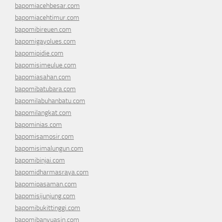
bapomiacehbesar.com
bapomiacehtimur.com
bapomibireuen.com
bapomigayolues.com
bapomipidie.com
bapomisimeulue.com
bapomiasahan.com
bapomibatubara.com
bapomilabuhanbatu.com
bapomilangkat.com
bapominias.com
bapomisamosir.com
bapomisimalungun.com
bapomibinjai.com
bapomidharmasraya.com
bapomipasaman.com
bapomisijunjung.com
bapomibukittinggi.com
bapomibanyuasin.com