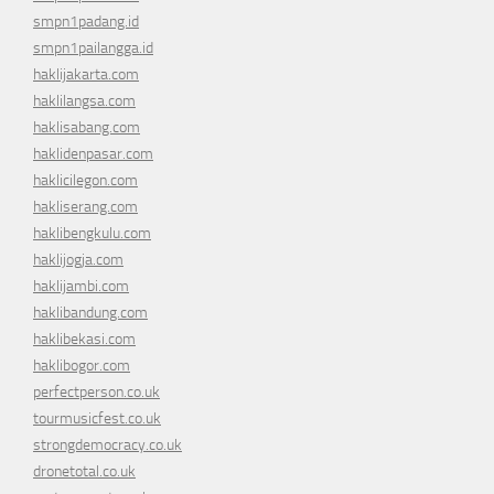
smpn1padang.id
smpn1pailangga.id
haklijakarta.com
haklilangsa.com
haklisabang.com
haklidenpasar.com
haklicilegon.com
hakliserang.com
haklibengkulu.com
haklijogja.com
haklijambi.com
haklibandung.com
haklibekasi.com
haklibogor.com
perfectperson.co.uk
tourmusicfest.co.uk
strongdemocracy.co.uk
dronetotal.co.uk