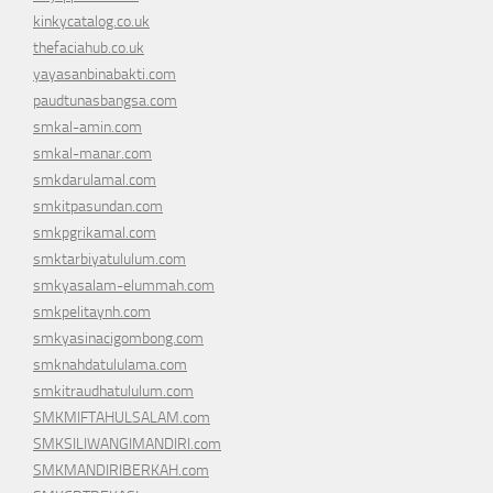
kinkycatalog.co.uk
thefaciahub.co.uk
yayasanbinabakti.com
paudtunasbangsa.com
smkal-amin.com
smkal-manar.com
smkdarulamal.com
smkitpasundan.com
smkpgrikamal.com
smktarbiyatululum.com
smkyasalam-elummah.com
smkpelitaynh.com
smkyasinacigombong.com
smknahdatululama.com
smkitraudhatululum.com
SMKMIFTAHULSALAM.com
SMKSILIWANGIMANDIRI.com
SMKMANDIRIBERKAH.com