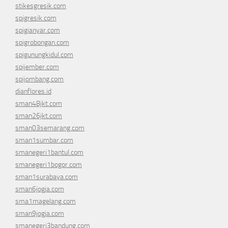
stikesgresik.com
spigresik.com
spigianyar.com
spigrobongan.com
spigunungkidul.com
spijember.com
spijombang.com
dianflores.id
sman48jkt.com
sman26jkt.com
sman03semarang.com
sman1sumbar.com
smanegeri1bantul.com
smanegeri1bogor.com
sman1surabaya.com
sman6jogja.com
sma1magelang.com
sman9jogja.com
smanegeri3bandung.com