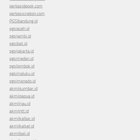
perbasidepok.com
perbasicirebon.com
PGSIbandung.id
pgsiaceh.id
pgsijambi.id
pgsibali.id
pgsijakarta.id
pgsimedan.id
pgsilombok.id
pgsimaluku.id
pgsimanado.id
akmilsumbar.id
akmilpapua.id
akmilriau.id
akmilntt.id
akmilkalbar.id
akmilkalsel.id
akmilbali.id