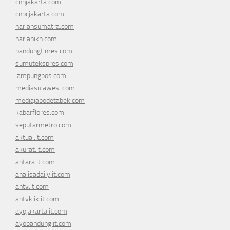
cnnjakarta.com
cnbcjakarta.com
hariansumatra.com
harianikn.com
bandungtimes.com
sumutekspres.com
lampungpos.com
mediasulawesi.com
mediajabodetabek.com
kabarflores.com
seputarmetro.com
aktual.it.com
akurat.it.com
antara.it.com
analisadaily.it.com
antv.it.com
antvklik.it.com
ayojakarta.it.com
ayobandung.it.com