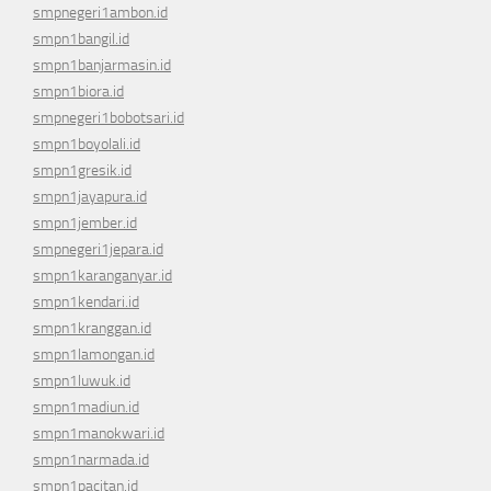
smpnegeri1ambon.id
smpn1bangil.id
smpn1banjarmasin.id
smpn1biora.id
smpnegeri1bobotsari.id
smpn1boyolali.id
smpn1gresik.id
smpn1jayapura.id
smpn1jember.id
smpnegeri1jepara.id
smpn1karanganyar.id
smpn1kendari.id
smpn1kranggan.id
smpn1lamongan.id
smpn1luwuk.id
smpn1madiun.id
smpn1manokwari.id
smpn1narmada.id
smpn1pacitan.id