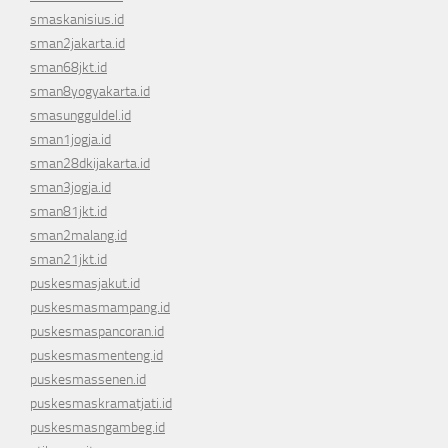
smaskanisius.id
sman2jakarta.id
sman68jkt.id
sman8yogyakarta.id
smasungguldel.id
sman1jogja.id
sman28dkijakarta.id
sman3jogja.id
sman81jkt.id
sman2malang.id
sman21jkt.id
puskesmasjakut.id
puskesmasmampang.id
puskesmaspancoran.id
puskesmasmenteng.id
puskesmassenen.id
puskesmaskramatjati.id
puskesmasngambeg.id