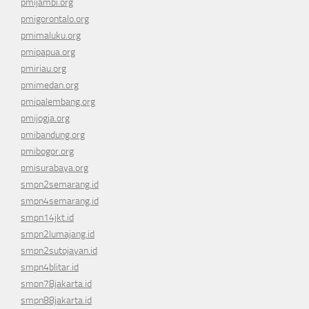
pmijambi.org
pmigorontalo.org
pmimaluku.org
pmipapua.org
pmiriau.org
pmimedan.org
pmipalembang.org
pmijogja.org
pmibandung.org
pmibogor.org
pmisurabaya.org
smpn2semarang.id
smpn4semarang.id
smpn14jkt.id
smpn2lumajang.id
smpn2sutojayan.id
smpn4blitar.id
smpn78jakarta.id
smpn88jakarta.id