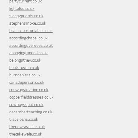
partycurrent.co.uk
lightalso.co.uk
sleepyguards.co.uk
stephensmoke.co.uk
trialuncomfortable.co.uk
accordingchapel.co.uk
accordingoversees.co.uk
annoyingfunded.co.uk
belongsthey.co.uk
bootsrover.co.uk
burndeniers.co.uk
canadaperson.co.uk
conwayviolation.co.uk
copperfielddresses.co.uk
cowboysspot.co.uk
decemberteaching.co.uk
traceloans.co.uk
thenewsweek.co.uk
thecakewala.co.uk