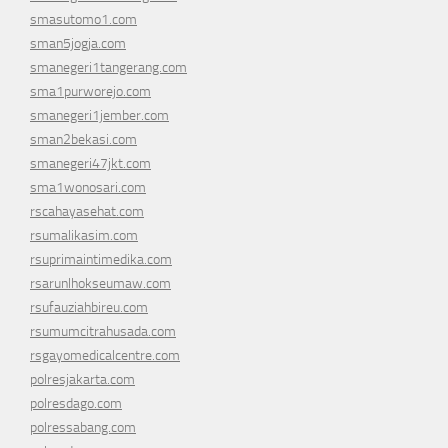
smasutomo1.com
sman5jogja.com
smanegeri1tangerang.com
sma1purworejo.com
smanegeri1jember.com
sman2bekasi.com
smanegeri47jkt.com
sma1wonosari.com
rscahayasehat.com
rsumalikasim.com
rsuprimaintimedika.com
rsarunlhokseumaw.com
rsufauziahbireu.com
rsumumcitrahusada.com
rsgayomedicalcentre.com
polresjakarta.com
polresdago.com
polressabang.com