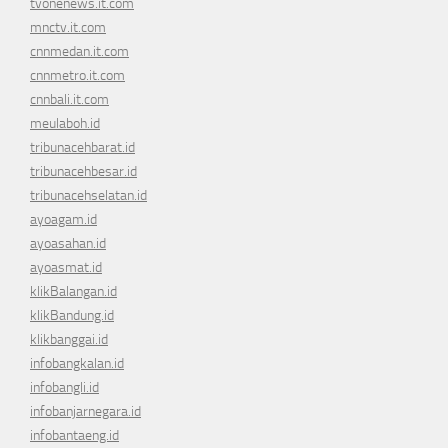
tvonenews.it.com
mnctv.it.com
cnnmedan.it.com
cnnmetro.it.com
cnnbali.it.com
meulaboh.id
tribunacehbarat.id
tribunacehbesar.id
tribunacehselatan.id
ayoagam.id
ayoasahan.id
ayoasmat.id
klikBalangan.id
klikBandung.id
klikbanggai.id
infobangkalan.id
infobangli.id
infobanjarnegara.id
infobantaeng.id