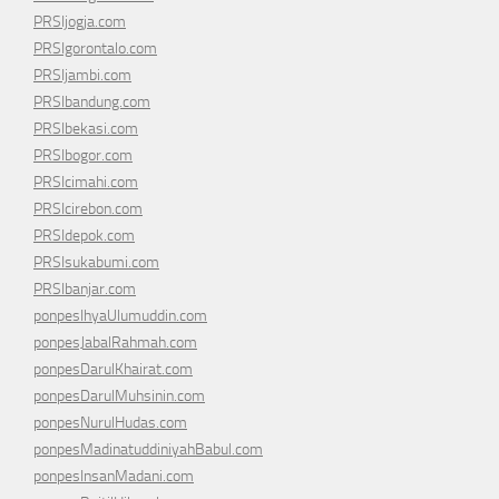
PRSIjogja.com
PRSIgorontalo.com
PRSIjambi.com
PRSIbandung.com
PRSIbekasi.com
PRSIbogor.com
PRSIcimahi.com
PRSIcirebon.com
PRSIdepok.com
PRSIsukabumi.com
PRSIbanjar.com
ponpesIhyaUlumuddin.com
ponpesJabalRahmah.com
ponpesDarulKhairat.com
ponpesDarulMuhsinin.com
ponpesNurulHudas.com
ponpesMadinatuddiniyahBabul.com
ponpesInsanMadani.com