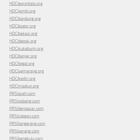
HDCIgorontalo.org
HDCIjambi.org
HDCIbandung.org
HDCIbogor.org
HDCIbekasi.org
HDCIdepok.org
HDCIsukabumi.org
HDCIbanjar.org
HDCItegal.org
HDCIsemarang.org
HDCIkediri.org
HDCImadiun.org
PRSIaceh.com
PRSIsabang.com
PRSIdenpasar.com
PRSIcilegon.com
PRSItangerang.com
PRSIserang.com
PRSIbengkulu.com