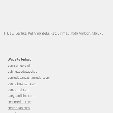
Jl. Dewi Sartika, Kel Amantelu, Kec. Sirimau, Kota Ambon, Maluku
Website terkait
sumselnews.id
publikjabodetabek.id
pemudapancasilamedan.com
ayokalimantan.com
ayosumut.com
bangsaoffline.com
cnbcmedan.com
cnnmedan.com