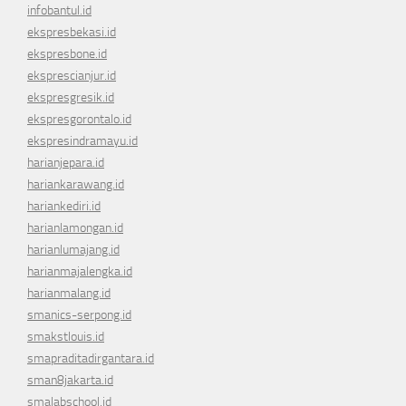
infobantul.id
ekspresbekasi.id
ekspresbone.id
eksprescianjur.id
ekspresgresik.id
ekspresgorontalo.id
ekspresindramayu.id
harianjepara.id
hariankarawang.id
hariankediri.id
harianlamongan.id
harianlumajang.id
harianmajalengka.id
harianmalang.id
smanics-serpong.id
smakstlouis.id
smapraditadirgantara.id
sman8jakarta.id
smalabschool.id