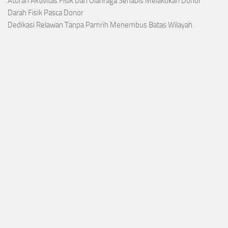
Aturan Aktivitas Fisik Dan Olahraga Sehabis Melakukan Donor
Darah Fisik Pasca Donor
Dedikasi Relawan Tanpa Pamrih Menembus Batas Wilayah