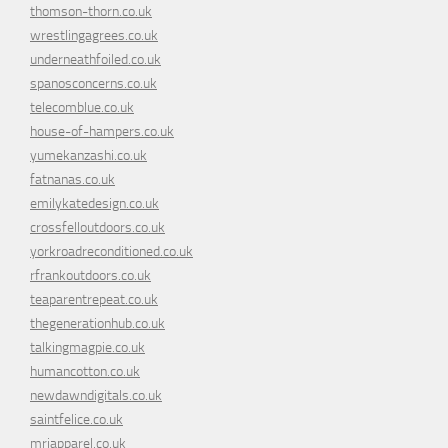
thomson-thorn.co.uk
wrestlingagrees.co.uk
underneathfoiled.co.uk
spanosconcerns.co.uk
telecomblue.co.uk
house-of-hampers.co.uk
yumekanzashi.co.uk
fatnanas.co.uk
emilykatedesign.co.uk
crossfelloutdoors.co.uk
yorkroadreconditioned.co.uk
rfrankoutdoors.co.uk
teaparentrepeat.co.uk
thegenerationhub.co.uk
talkingmagpie.co.uk
humancotton.co.uk
newdawndigitals.co.uk
saintfelice.co.uk
mrjapparel.co.uk