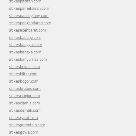
stikespacitan.com
stikespamekasan.com
stikespandeglang.com
stikespangandaran.com
stikesacehbarat.com
stikesbadung.com
stikesbanggai.com
stikesbangka.com
stikesbanyumas.com
stikesbekasi.com
stikesblitar.com
stikesbogor.com
stikesbrebes.com
stikescianjur.com
stikesciamis.com
stikesdemak.com
stikesgarut.com
stikesgorontalo.com
stikesgowa.com