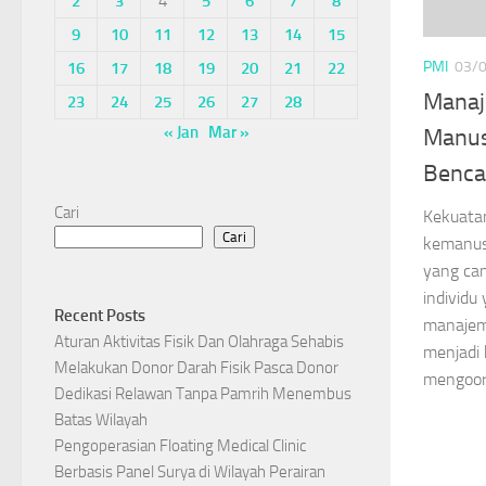
2
3
4
5
6
7
8
9
10
11
12
13
14
15
PMI
03/
16
17
18
19
20
21
22
Manaj
23
24
25
26
27
28
« Jan
Mar »
Manus
Benca
Cari
Kekuata
Cari
kemanusi
yang can
individ
Recent Posts
manajem
Aturan Aktivitas Fisik Dan Olahraga Sehabis
menjadi 
Melakukan Donor Darah Fisik Pasca Donor
mengoord
Dedikasi Relawan Tanpa Pamrih Menembus
Batas Wilayah
Pengoperasian Floating Medical Clinic
Berbasis Panel Surya di Wilayah Perairan