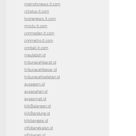
metrotvnews.it.com
rctiplus.it.com
tvonenews.it.com
mnctv.it.com
cnnmedan.it.com
cnnmetro.it.com
cnnbali.it.com
meulaboh.id
tribunacehbarat.id
tribunacehbesar.id
tribunacehselatan.id
ayoagam.id
ayoasahan.id
ayoasmat.id
klikBalangan.id
klikBandung.id
klikbanggai.id
infobangkalan.id
infobangli.id