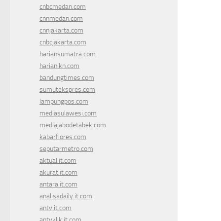
cnbcmedan.com
cnnmedan.com
cnnjakarta.com
cnbcjakarta.com
hariansumatra.com
harianikn.com
bandungtimes.com
sumutekspres.com
lampungpos.com
mediasulawesi.com
mediajabodetabek.com
kabarflores.com
seputarmetro.com
aktual.it.com
akurat.it.com
antara.it.com
analisadaily.it.com
antv.it.com
antvklik.it.com