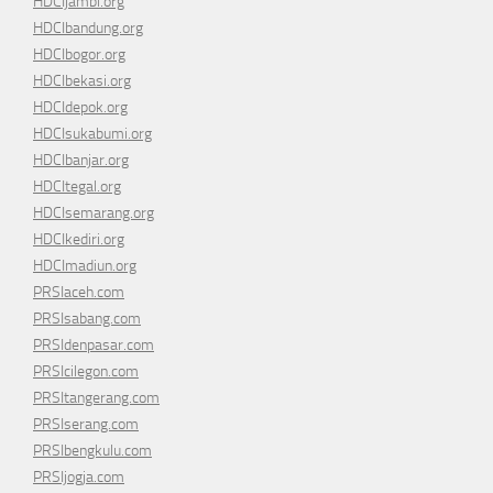
HDCIjambi.org
HDCIbandung.org
HDCIbogor.org
HDCIbekasi.org
HDCIdepok.org
HDCIsukabumi.org
HDCIbanjar.org
HDCItegal.org
HDCIsemarang.org
HDCIkediri.org
HDCImadiun.org
PRSIaceh.com
PRSIsabang.com
PRSIdenpasar.com
PRSIcilegon.com
PRSItangerang.com
PRSIserang.com
PRSIbengkulu.com
PRSIjogja.com