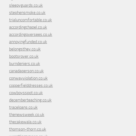
sleepyguards.co.uk
stephensmoke.co.uk
trialuncomfortable.co.uk
accordingchapel.co.uk
accordingoversees.co.uk
annoyingfunded.co.uk
belongsthey.co.uk
bootsrover.co.uk
burndeniers.co.uk
canadaperson.co.uk
conwayviolation.co.uk
copperfielddresses.co.uk
cowboysspot.co.uk
decemberteaching.co.uk
traceloans.co.uk
thenewsweek.co.uk
thecakewala.co.uk
thomson-thorn.co.uk