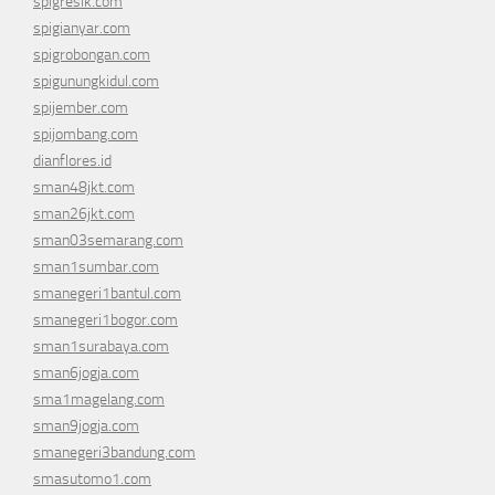
spigresik.com
spigianyar.com
spigrobongan.com
spigunungkidul.com
spijember.com
spijombang.com
dianflores.id
sman48jkt.com
sman26jkt.com
sman03semarang.com
sman1sumbar.com
smanegeri1bantul.com
smanegeri1bogor.com
sman1surabaya.com
sman6jogja.com
sma1magelang.com
sman9jogja.com
smanegeri3bandung.com
smasutomo1.com