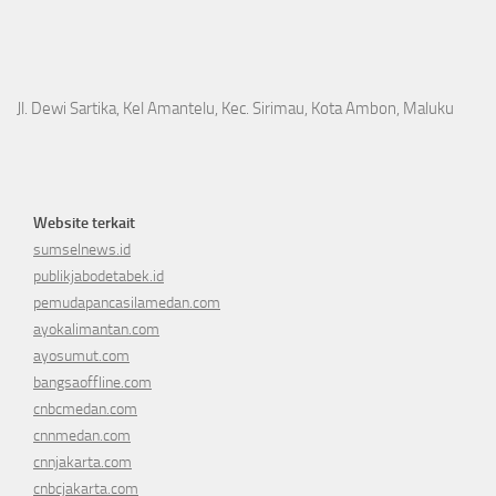
Jl. Dewi Sartika, Kel Amantelu, Kec. Sirimau, Kota Ambon, Maluku
Website terkait
sumselnews.id
publikjabodetabek.id
pemudapancasilamedan.com
ayokalimantan.com
ayosumut.com
bangsaoffline.com
cnbcmedan.com
cnnmedan.com
cnnjakarta.com
cnbcjakarta.com