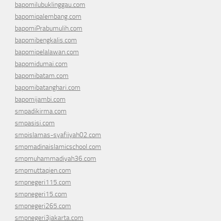
bapomilubuklinggau.com
bapomipalembang.com
bapomiPrabumulih.com
bapomibengkalis.com
bapomipelalawan.com
bapomidumai.com
bapomibatam.com
bapomibatanghari.com
bapomijambi.com
smpadikirma.com
smpasisi.com
smpislamas-syafiiyah02.com
smpmadinaislamicschool.com
smpmuhammadiyah36.com
smpmuttaqien.com
smpnegeri115.com
smpnegeri15.com
smpnegeri265.com
smpnegeri3jakarta.com