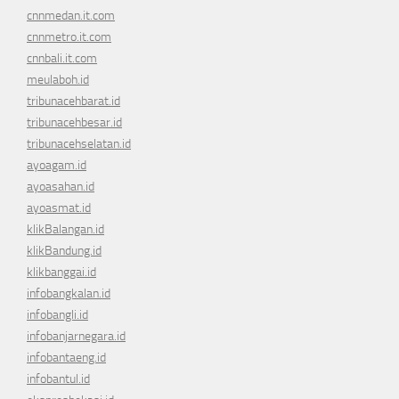
cnnmedan.it.com
cnnmetro.it.com
cnnbali.it.com
meulaboh.id
tribunacehbarat.id
tribunacehbesar.id
tribunacehselatan.id
ayoagam.id
ayoasahan.id
ayoasmat.id
klikBalangan.id
klikBandung.id
klikbanggai.id
infobangkalan.id
infobangli.id
infobanjarnegara.id
infobantaeng.id
infobantul.id