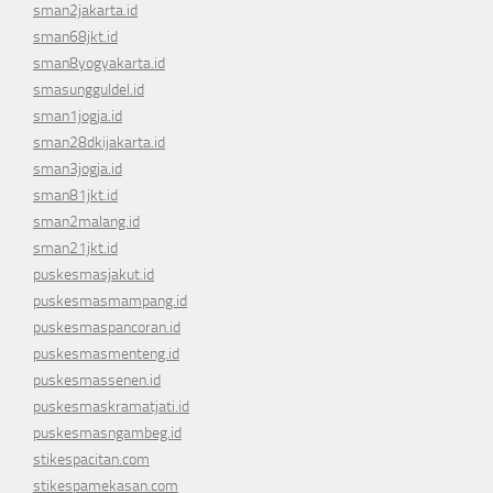
sman2jakarta.id
sman68jkt.id
sman8yogyakarta.id
smasungguldel.id
sman1jogja.id
sman28dkijakarta.id
sman3jogja.id
sman81jkt.id
sman2malang.id
sman21jkt.id
puskesmasjakut.id
puskesmasmampang.id
puskesmaspancoran.id
puskesmasmenteng.id
puskesmassenen.id
puskesmaskramatjati.id
puskesmasngambeg.id
stikespacitan.com
stikespamekasan.com