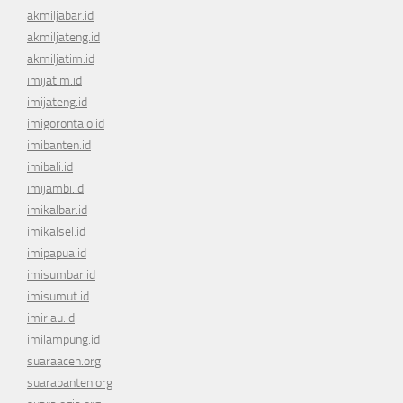
akmiljabar.id
akmiljateng.id
akmiljatim.id
imijatim.id
imijateng.id
imigorontalo.id
imibanten.id
imibali.id
imijambi.id
imikalbar.id
imikalsel.id
imipapua.id
imisumbar.id
imisumut.id
imiriau.id
imilampung.id
suaraaceh.org
suarabanten.org