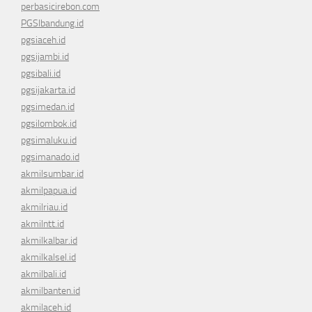
perbasicirebon.com
PGSIbandung.id
pgsiaceh.id
pgsijambi.id
pgsibali.id
pgsijakarta.id
pgsimedan.id
pgsilombok.id
pgsimaluku.id
pgsimanado.id
akmilsumbar.id
akmilpapua.id
akmilriau.id
akmilntt.id
akmilkalbar.id
akmilkalsel.id
akmilbali.id
akmilbanten.id
akmilaceh.id