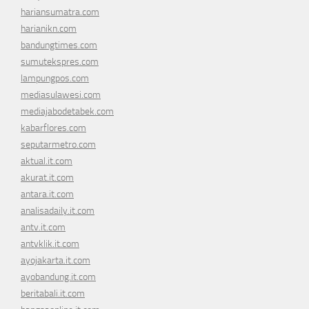
hariansumatra.com
harianikn.com
bandungtimes.com
sumutekspres.com
lampungpos.com
mediasulawesi.com
mediajabodetabek.com
kabarflores.com
seputarmetro.com
aktual.it.com
akurat.it.com
antara.it.com
analisadaily.it.com
antv.it.com
antvklik.it.com
ayojakarta.it.com
ayobandung.it.com
beritabali.it.com