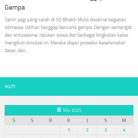
Gempa
Senin pagi yang cerah di SD Bhakti Mulia diwarnai kegiatan
istimewa: latihan tanggap bencana gempa. Dengan semangat
dan antusiasme, ratusan siswa dari berbagai tingkatan kelas
mengikuti simulasi ini. Mereka diajari prosedur keselamatan
dasar, dari...
IKUTI
Mei 2025
S
S
R
K
J
S
M
1
2
3
4