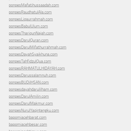
ponpesMafatihussaadah.com
ponpesRaudhatulAla.com
ponpesLiqaurrahmah.com
ponpesBabulUlum.com
ponpesThariqunNajah.com
ponpesDarulQuran.com
ponpesDarulMifathurrahmah.com
ponpesDayahSyaikhuna.com
ponpesTahfidzulQua.com
ponpesRAHMATULHIDAYAH.com
ponpesDarussalamnuh.com
ponpesBUDiIHSAN.com
ponpesdayahdarulilham.com
ponpesDarulAmilin.com
ponpesDarulMakmur.com
ponpesNurulYaqintengku.com
bapomiacehbarat.com
bapomiacehbesar.com