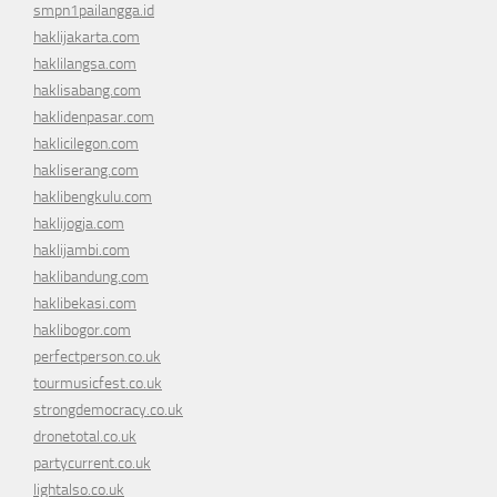
smpn1pailangga.id
haklijakarta.com
haklilangsa.com
haklisabang.com
haklidenpasar.com
haklicilegon.com
hakliserang.com
haklibengkulu.com
haklijogja.com
haklijambi.com
haklibandung.com
haklibekasi.com
haklibogor.com
perfectperson.co.uk
tourmusicfest.co.uk
strongdemocracy.co.uk
dronetotal.co.uk
partycurrent.co.uk
lightalso.co.uk