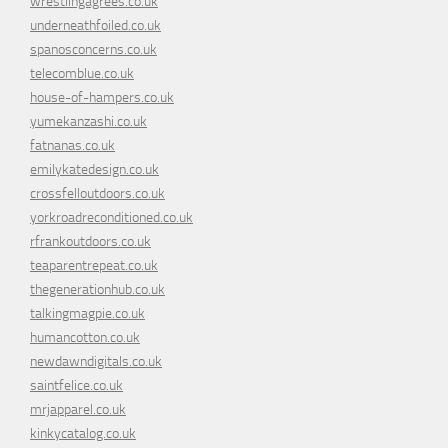
wrestlingagrees.co.uk
underneathfoiled.co.uk
spanosconcerns.co.uk
telecomblue.co.uk
house-of-hampers.co.uk
yumekanzashi.co.uk
fatnanas.co.uk
emilykatedesign.co.uk
crossfelloutdoors.co.uk
yorkroadreconditioned.co.uk
rfrankoutdoors.co.uk
teaparentrepeat.co.uk
thegenerationhub.co.uk
talkingmagpie.co.uk
humancotton.co.uk
newdawndigitals.co.uk
saintfelice.co.uk
mrjapparel.co.uk
kinkycatalog.co.uk