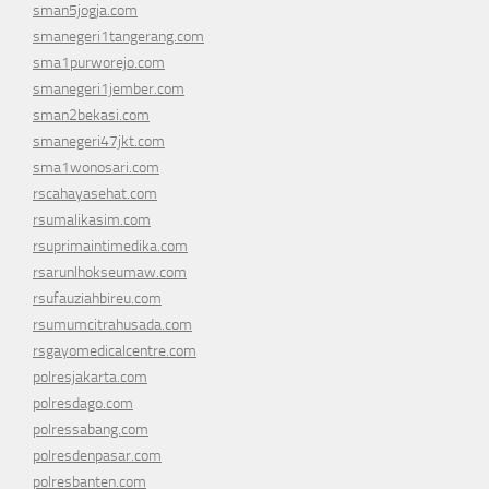
sman5jogja.com
smanegeri1tangerang.com
sma1purworejo.com
smanegeri1jember.com
sman2bekasi.com
smanegeri47jkt.com
sma1wonosari.com
rscahayasehat.com
rsumalikasim.com
rsuprimaintimedika.com
rsarunlhokseumaw.com
rsufauziahbireu.com
rsumumcitrahusada.com
rsgayomedicalcentre.com
polresjakarta.com
polresdago.com
polressabang.com
polresdenpasar.com
polresbanten.com