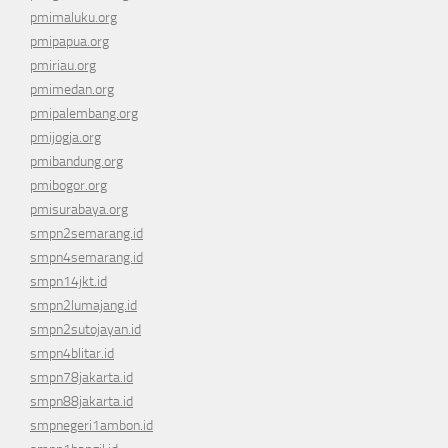
pmimaluku.org
pmipapua.org
pmiriau.org
pmimedan.org
pmipalembang.org
pmijogja.org
pmibandung.org
pmibogor.org
pmisurabaya.org
smpn2semarang.id
smpn4semarang.id
smpn14jkt.id
smpn2lumajang.id
smpn2sutojayan.id
smpn4blitar.id
smpn78jakarta.id
smpn88jakarta.id
smpnegeri1ambon.id