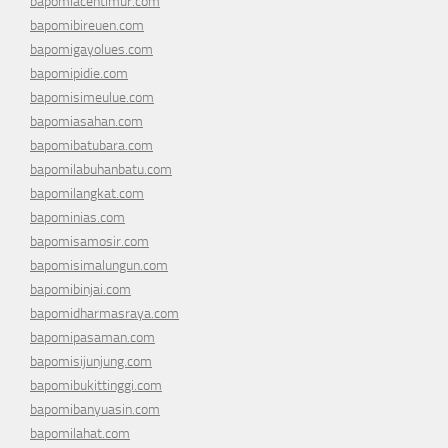
bapomiacehtimur.com
bapomibireuen.com
bapomigayolues.com
bapomipidie.com
bapomisimeulue.com
bapomiasahan.com
bapomibatubara.com
bapomilabuhanbatu.com
bapomilangkat.com
bapominias.com
bapomisamosir.com
bapomisimalungun.com
bapomibinjai.com
bapomidharmasraya.com
bapomipasaman.com
bapomisijunjung.com
bapomibukittinggi.com
bapomibanyuasin.com
bapomilahat.com