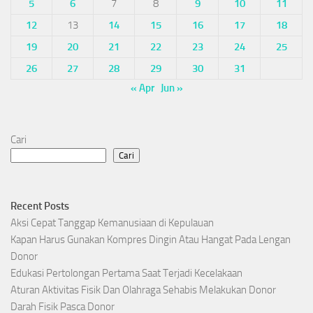
5
6
7
8
9
10
11
12
13
14
15
16
17
18
19
20
21
22
23
24
25
26
27
28
29
30
31
« Apr
Jun »
Cari
Cari
Recent Posts
Aksi Cepat Tanggap Kemanusiaan di Kepulauan
Kapan Harus Gunakan Kompres Dingin Atau Hangat Pada Lengan
Donor
Edukasi Pertolongan Pertama Saat Terjadi Kecelakaan
Aturan Aktivitas Fisik Dan Olahraga Sehabis Melakukan Donor
Darah Fisik Pasca Donor