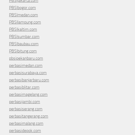
PBSIjakarta.com
PBSIbogor.com
PBSImedan.com
PBSIlampung.com
PBSIkaltim.com
PBSIsumbar.com
PBSIbaubau.com
PBSIbitung.com
pbsipekanbaru.com
perbasimedan.com
perbasisurabaya.com
perbasibanjarbaru.com
perbasiblitar.com
perbasimagelang.com
perbasijambi.com
perbasiserang.com
perbasitangerang.com
perbasimalang.com
perbasidepok.com