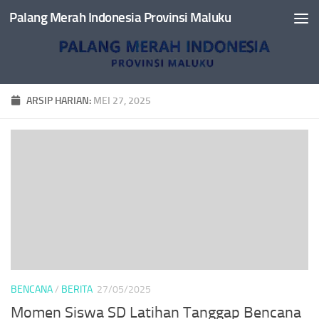
Palang Merah Indonesia Provinsi Maluku
Skip to content
ARSIP HARIAN:
MEI 27, 2025
BENCANA
/
BERITA
27/05/2025
Momen Siswa SD Latihan Tanggap Bencana