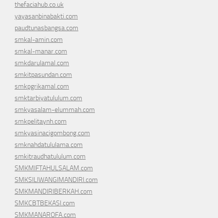
thefaciahub.co.uk
yayasanbinabakti.com
paudtunasbangsa.com
smkal-amin.com
smkal-manar.com
smkdarulamal.com
smkitpasundan.com
smkpgrikamal.com
smktarbiyatululum.com
smkyasalam-elummah.com
smkpelitaynh.com
smkyasinacigombong.com
smknahdatululama.com
smkitraudhatululum.com
SMKMIFTAHULSALAM.com
SMKSILIWANGIMANDIRI.com
SMKMANDIRIBERKAH.com
SMKCBTBEKASI.com
SMKMANAROFA.com