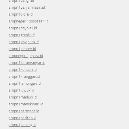
smpn1bangil.id
smpn1banjarmasin.id
smpn1biora.id
smpnegeri1bobotsari.id
smpn1boyolali.id
smpn1gresik.id
smpn1jayapura.id
smpn1jember.id
smpnegeri1jepara.id
smpn1karanganyar.id
smpn1kendari.id
smpn1kranggan.id
smpn1lamongan.id
smpn1luwuk.id
smpn1madiun.id
smpn1manokwari.id
smpn1narmada.id
smpn1pacitan.id
smpn1padang.id