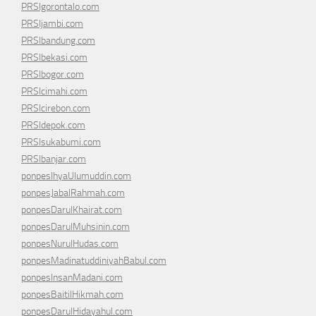
PRSIgorontalo.com
PRSIjambi.com
PRSIbandung.com
PRSIbekasi.com
PRSIbogor.com
PRSIcimahi.com
PRSIcirebon.com
PRSIdepok.com
PRSIsukabumi.com
PRSIbanjar.com
ponpesIhyaUlumuddin.com
ponpesJabalRahmah.com
ponpesDarulKhairat.com
ponpesDarulMuhsinin.com
ponpesNurulHudas.com
ponpesMadinatuddiniyahBabul.com
ponpesInsanMadani.com
ponpesBaitilHikmah.com
ponpesDarulHidayahul.com