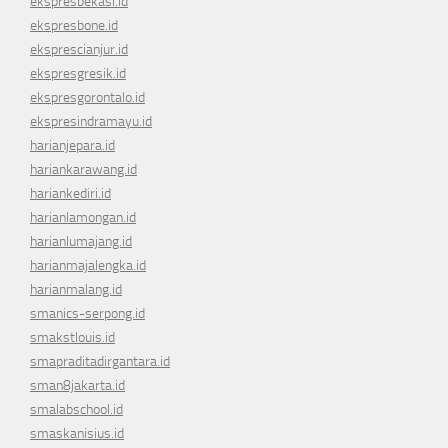
ekspresbekasi.id
ekspresbone.id
eksprescianjur.id
ekspresgresik.id
ekspresgorontalo.id
ekspresindramayu.id
harianjepara.id
hariankarawang.id
hariankediri.id
harianlamongan.id
harianlumajang.id
harianmajalengka.id
harianmalang.id
smanics-serpong.id
smakstlouis.id
smapraditadirgantara.id
sman8jakarta.id
smalabschool.id
smaskanisius.id