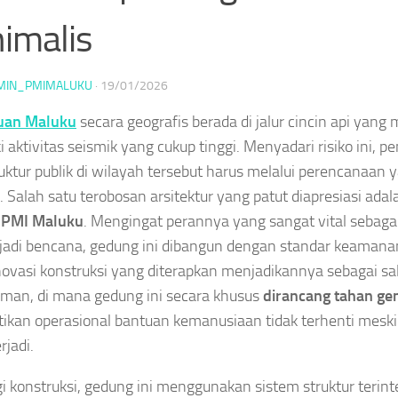
imalis
MIN_PMIMALUKU
·
19/01/2026
uan Maluku
secara geografis berada di jalur cincin api yan
i aktivitas seismik yang cukup tinggi. Menyadari risiko ini,
ruktur publik di wilayah tersebut harus melalui perencanaan 
 Salah satu terobosan arsitektur yang patut diapresiasi a
g
PMI Maluku
. Mengingat perannya yang sangat vital sebaga
rjadi bencana, gedung ini dibangun dengan standar keamana
novasi konstruksi yang diterapkan menjadikannya sebagai s
aman, di mana gedung ini secara khusus
dirancang tahan g
kan operasional bantuan kemanusiaan tidak terhenti mesk
rjadi.
gi konstruksi, gedung ini menggunakan sistem struktur terint