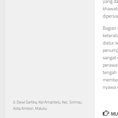
yang da
khawati
dipersi
Bagian 
keterat
diatur 
penumpu
sangat 
perawat
tengah 
membant
nyawa 
Jl. Dewi Sartika, Kel Amantelu, Kec. Sirimau,
Kota Ambon, Maluku
MU