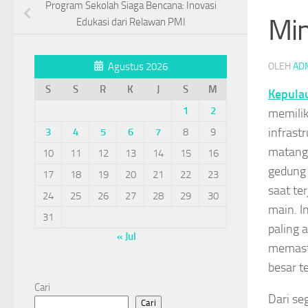
Program Sekolah Siaga Bencana: Inovasi
Min
Edukasi dari Relawan PMI
OLEH
AD
Agustus 2026
S
S
R
K
J
S
M
Kepula
1
2
memilik
infrast
3
4
5
6
7
8
9
matang.
10
11
12
13
14
15
16
gedun
17
18
19
20
21
22
23
saat te
24
25
26
27
28
29
30
main. I
31
paling 
« Jul
memasti
besar te
Cari
Dari se
Cari