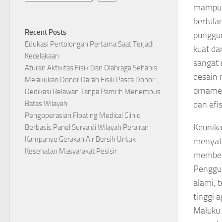
mampu m
bertula
Recent Posts
punggun
Edukasi Pertolongan Pertama Saat Terjadi
kuat da
Kecelakaan
sangat 
Aturan Aktivitas Fisik Dan Olahraga Sehabis
desain 
Melakukan Donor Darah Fisik Pasca Donor
ornamen
Dedikasi Relawan Tanpa Pamrih Menembus
dan efi
Batas Wilayah
Pengoperasian Floating Medical Clinic
Keunika
Berbasis Panel Surya di Wilayah Perairan
Kampanye Gerakan Air Bersih Untuk
menyat
Kesehatan Masyarakat Pesisir
memberi
Penggun
alami, 
tinggi 
Maluku 