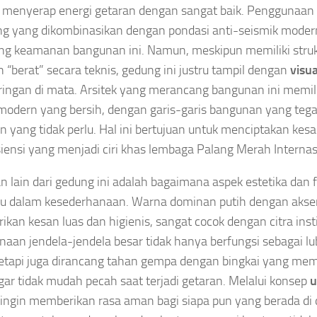
enyerap energi getaran dengan sangat baik. Penggunaan 
ng yang dikombinasikan dengan pondasi anti-seismik moder
g keamanan bangunan ini. Namun, meskipun memiliki struk
n “berat” secara teknis, gedung ini justru tampil dengan
visu
ringan di mata. Arsitek yang merancang bangunan ini memi
modern yang bersih, dengan garis-garis bangunan yang teg
 yang tidak perlu. Hal ini bertujuan untuk menciptakan kes
siensi yang menjadi ciri khas lembaga Palang Merah Internas
n lain dari gedung ini adalah bagaimana aspek estetika dan 
u dalam kesederhanaan. Warna dominan putih dengan akse
kan kesan luas dan higienis, sangat cocok dengan citra inst
aan jendela-jendela besar tidak hanya berfungsi sebagai l
tetapi juga dirancang tahan gempa dengan bingkai yang memili
agar tidak mudah pecah saat terjadi getaran. Melalui konsep
u
ingin memberikan rasa aman bagi siapa pun yang berada di