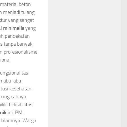
material beton
n menjadi tulang
tur yang sangat
al minimalis
yang
lih pendekatan
as tanpa banyak
an profesionalisme
ional.
fungsionalitas
n abu-abu
itusi kesehatan.
ubang cahaya
ki fleksibilitas
nik
ini, PMI
 dalamnya. Warga