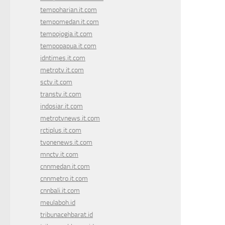
tempoharian.it.com
tempomedan.it.com
tempojogja.it.com
tempopapua.it.com
idntimes.it.com
metrotv.it.com
sctv.it.com
transtv.it.com
indosiar.it.com
metrotvnews.it.com
rctiplus.it.com
tvonenews.it.com
mnctv.it.com
cnnmedan.it.com
cnnmetro.it.com
cnnbali.it.com
meulaboh.id
tribunacehbarat.id