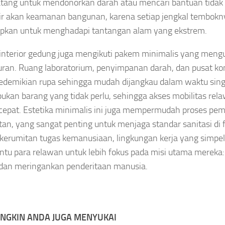
tang untuk mendonorkan darah atau mencari bantuan tidak
r akan keamanan bangunan, karena setiap jengkal tembokn
apkan untuk menghadapi tantangan alam yang ekstrem.
interior gedung juga mengikuti pakem minimalis yang men
uran. Ruang laboratorium, penyimpanan darah, dan pusat 
sedemikian rupa sehingga mudah dijangkau dalam waktu sing
kan barang yang tidak perlu, sehingga akses mobilitas rel
cepat. Estetika minimalis ini juga mempermudah proses pe
an, yang sangat penting untuk menjaga standar sanitasi di fa
kerumitan tugas kemanusiaan, lingkungan kerja yang simpel
u para relawan untuk lebih fokus pada misi utama merek
dan meringankan penderitaan manusia.
NGKIN ANDA JUGA MENYUKAI