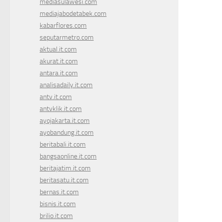
mediasulawesi.com
mediajabodetabek.com
kabarflores.com
seputarmetro.com
aktual.it.com
akurat.it.com
antara.it.com
analisadaily.it.com
antv.it.com
antvklik.it.com
ayojakarta.it.com
ayobandung.it.com
beritabali.it.com
bangsaonline.it.com
beritajatim.it.com
beritasatu.it.com
bernas.it.com
bisnis.it.com
brilio.it.com