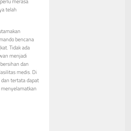
 perlu merasa
ya telah
gutamakan
komando bencana
kat. Tidak ada
awan menjadi
mbersihan dan
silitas medis. Di
 dan tertata dapat
a: menyelamatkan