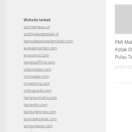
Website terkait
sumselnews.id
publikjabodetabek.id
pemudapancasilamedan.com
PMI Mal
ayokalimantan.com
Kotak O
ayosumut.com
Pulau T
bangsaoffline.com
21/01/2
cnbcmedan.com
cnnmedan.com
cnnjakarta.com
cnbcjakarta.com
hariansumatra.com
harianikn.com
bandungtimes.com
sumutekspres.com
lampungpos.com