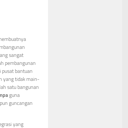
g membuatnya
 pembangunan
yang sangat
dalah pembangunan
i pusat bantuan
n yang tidak main-
alah satu bangunan
empa
guna
ipun guncangan
egrasi yang