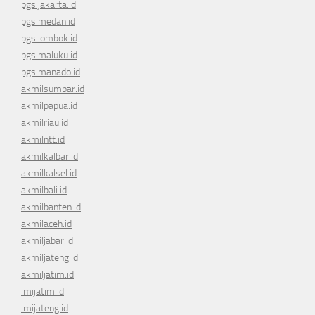
pgsijakarta.id
pgsimedan.id
pgsilombok.id
pgsimaluku.id
pgsimanado.id
akmilsumbar.id
akmilpapua.id
akmilriau.id
akmilntt.id
akmilkalbar.id
akmilkalsel.id
akmilbali.id
akmilbanten.id
akmilaceh.id
akmiljabar.id
akmiljateng.id
akmiljatim.id
imijatim.id
imijateng.id