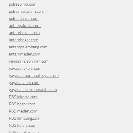
polresbima.com
polresmataram.com
polresdumai.com
antamjakarta.com
antambekasi.com
antambogor.com
antampalembang.com
antammedan.com
yayasanarrohmah.com
yayasanpkbm.com
yayasanmambaulirsyad.com
yayasanabm.com
yayasandharmawanita.com
PBSIjakarta.com
PBSIbogor.com
PBSImedan.com
PBSIlampung.com
PBSIkaltim.com
PBSIsumbar.com