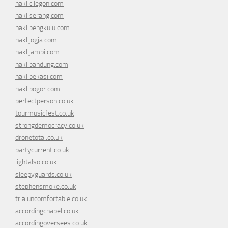
haklicilegon.com
hakliserang.com
haklibengkulu.com
haklijogja.com
haklijambi.com
haklibandung.com
haklibekasi.com
haklibogor.com
perfectperson.co.uk
tourmusicfest.co.uk
strongdemocracy.co.uk
dronetotal.co.uk
partycurrent.co.uk
lightalso.co.uk
sleepyguards.co.uk
stephensmoke.co.uk
trialuncomfortable.co.uk
accordingchapel.co.uk
accordingoversees.co.uk