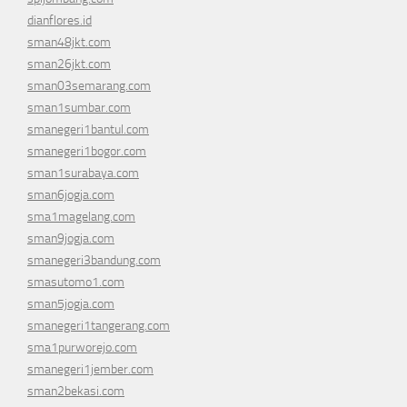
dianflores.id
sman48jkt.com
sman26jkt.com
sman03semarang.com
sman1sumbar.com
smanegeri1bantul.com
smanegeri1bogor.com
sman1surabaya.com
sman6jogja.com
sma1magelang.com
sman9jogja.com
smanegeri3bandung.com
smasutomo1.com
sman5jogja.com
smanegeri1tangerang.com
sma1purworejo.com
smanegeri1jember.com
sman2bekasi.com