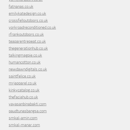
fatnanas.co.uk
emilykatedesign.co.uk
crossfelloutdoors.co.uk
yorkroadreconditioned.co.uk
rfrankoutdoors.co.uk
teaparentrepeat.co.uk
thegenerationhub.co.uk
talkingmagpie.co.uk
humancotton.co.uk
newdawndigitals.co.uk
saintfelice.co.uk
mrjapparel.co.uk
kinkycatalog.co.uk
thefaciahub.co.uk
yayasanbinabakti.com
paudtunasbangsa.com
smkal-amin.com
smkal-manar.com