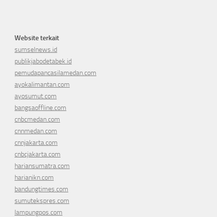
Website terkait
sumselnews.id
publikjabodetabek.id
pemudapancasilamedan.com
ayokalimantan.com
ayosumut.com
bangsaoffline.com
cnbcmedan.com
cnnmedan.com
cnnjakarta.com
cnbcjakarta.com
hariansumatra.com
harianikn.com
bandungtimes.com
sumutekspres.com
lampungpos.com