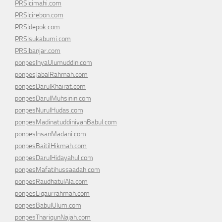
PRSIcimahi.com
PRSIcirebon.com
PRSIdepok.com
PRSIsukabumi.com
PRSIbanjar.com
ponpesIhyaUlumuddin.com
ponpesJabalRahmah.com
ponpesDarulKhairat.com
ponpesDarulMuhsinin.com
ponpesNurulHudas.com
ponpesMadinatuddiniyahBabul.com
ponpesInsanMadani.com
ponpesBaitilHikmah.com
ponpesDarulHidayahul.com
ponpesMafatihussaadah.com
ponpesRaudhatulAla.com
ponpesLiqaurrahmah.com
ponpesBabulUlum.com
ponpesThariqunNajah.com