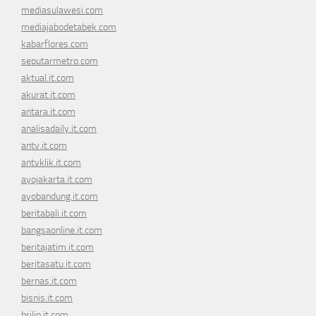
mediasulawesi.com
mediajabodetabek.com
kabarflores.com
seputarmetro.com
aktual.it.com
akurat.it.com
antara.it.com
analisadaily.it.com
antv.it.com
antvklik.it.com
ayojakarta.it.com
ayobandung.it.com
beritabali.it.com
bangsaonline.it.com
beritajatim.it.com
beritasatu.it.com
bernas.it.com
bisnis.it.com
brilio.it.com