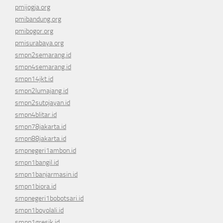
pmijogja.org
pmibandung.org
pmibogor.org
pmisurabaya.org
smpn2semarang.id
smpn4semarang.id
smpn14jkt.id
smpn2lumajang.id
smpn2sutojayan.id
smpn4blitar.id
smpn78jakarta.id
smpn88jakarta.id
smpnegeri1ambon.id
smpn1bangil.id
smpn1banjarmasin.id
smpn1biora.id
smpnegeri1bobotsari.id
smpn1boyolali.id
smpn1gresik.id