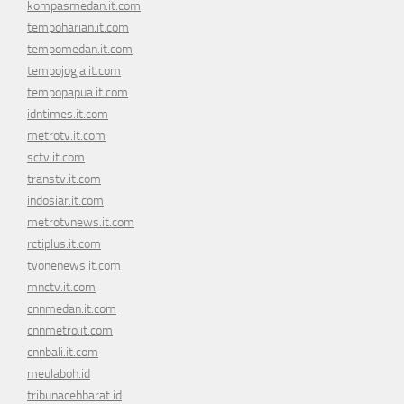
kompasmedan.it.com
tempoharian.it.com
tempomedan.it.com
tempojogja.it.com
tempopapua.it.com
idntimes.it.com
metrotv.it.com
sctv.it.com
transtv.it.com
indosiar.it.com
metrotvnews.it.com
rctiplus.it.com
tvonenews.it.com
mnctv.it.com
cnnmedan.it.com
cnnmetro.it.com
cnnbali.it.com
meulaboh.id
tribunacehbarat.id