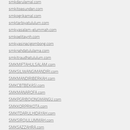
smkdarulamal.com
smkitpasundan.com
smkpgrikamal.com
smktarbiyatululum.com
smkyasalam-elummah.com
smkpelitaynh.com
smkyasinacigombong.com
smknahdatululama.com
smkitraudhatululum.com
SMKMIFTAHULSALAM.com
SMKSILIWANGIMANDIRI.com
SMKMANDIRIBERKAH.com
SMKCBTBEKASI.com
SMKMANAROFA.com
SMKPGRIBOJONGMANGU.com
SMKKORPRIKOTA.com
SMKITDARULHIDAYAH.com
SMKSIROJULUMMAH.com
SMKSAZZAHRA.com