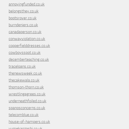
annoyingfunded.co.uk
belongsthey.co.uk
bootsrover.co.uk
burndeniers.co.uk
canadaperson.co.uk
conwayviolation.co.uk
copperfielddresses.co.uk
cowboysspot.co.uk
decemberteaching.co.uk
traceloans.co.uk
thenewsweek.co.uk
thecakewala.co.uk
thomson-thorn.co.uk
wrestlingagrees.co.uk
underneathfoiled.co.uk
spanosconcerns.co.uk
telecomblue.co.uk
house-of-hampers.co.uk
yumekanzashi.co.uk