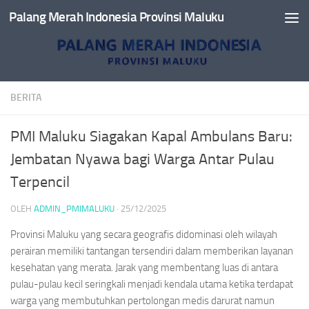
Palang Merah Indonesia Provinsi Maluku
Skip to content
BERITA
PMI Maluku Siagakan Kapal Ambulans Baru:
Jembatan Nyawa bagi Warga Antar Pulau
Terpencil
OLEH
ADMIN_PMIMALUKU
·
25/12/2025
Provinsi Maluku yang secara geografis didominasi oleh wilayah
perairan memiliki tantangan tersendiri dalam memberikan layanan
kesehatan yang merata. Jarak yang membentang luas di antara
pulau-pulau kecil seringkali menjadi kendala utama ketika terdapat
warga yang membutuhkan pertolongan medis darurat namun