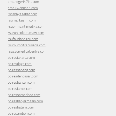
smanegeri47jkt.com
sma1wonosari.com
rscahayasehat.com
rsumalikasim.com
rsuprimaintimedika.com
rsarunlhokseumaw.com
rsufauziahbireu.com
rsumumcitrahusada.com
rsgayomedicalcentre.com
polresjakarta.com
polresdago.com
polressabang.com
polresdenpasar.com
polresbanten.com
polresjambi.com
polressamarinda.com
polresbanjarmasin.com
polresbatam.com
polresambon.com