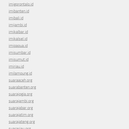
imigorontalo.id
imibanten.id
imibali.id
imijambi.id
imikalbar.id
imikalsel.id
imipapua.id
imisumbar.id
imisumut.id
imiriau.id
imilampung.id
suaraaceh.org
suarabanten.org
suarajogja.org
suarajambi.org
suarajabar.org
suarajatim.org
suarajateng.org
suarariau.org