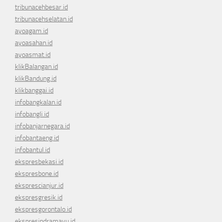
tribunacehbesar.id
tribunacehselatan.id
ayoagam.id
ayoasahan.id
ayoasmat.id
klikBalangan.id
klikBandung.id
klikbanggai.id
infobangkalan.id
infobangli.id
infobanjarnegara.id
infobantaeng.id
infobantul.id
ekspresbekasi.id
ekspresbone.id
eksprescianjur.id
ekspresgresik.id
ekspresgorontalo.id
ekspresindramayu.id