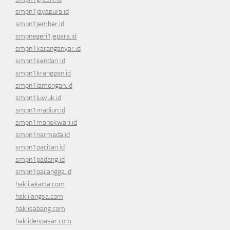
smpn1jayapura.id
smpn1jember.id
smpnegeri1jepara.id
smpn1karanganyar.id
smpn1kendari.id
smpn1kranggan.id
smpn1lamongan.id
smpn1luwuk.id
smpn1madiun.id
smpn1manokwari.id
smpn1narmada.id
smpn1pacitan.id
smpn1padang.id
smpn1pailangga.id
haklijakarta.com
haklilangsa.com
haklisabang.com
haklidenpasar.com