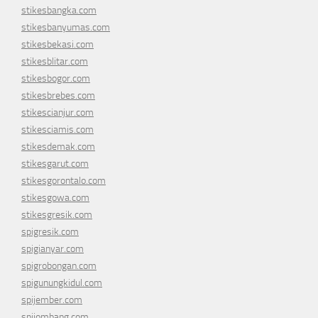
stikesbangka.com
stikesbanyumas.com
stikesbekasi.com
stikesblitar.com
stikesbogor.com
stikesbrebes.com
stikescianjur.com
stikesciamis.com
stikesdemak.com
stikesgarut.com
stikesgorontalo.com
stikesgowa.com
stikesgresik.com
spigresik.com
spigianyar.com
spigrobongan.com
spigunungkidul.com
spijember.com
spijombang.com