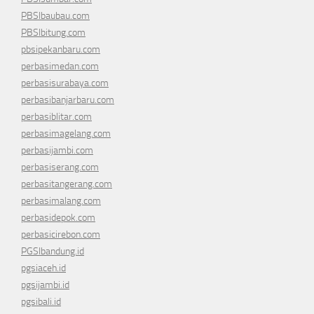
PBSIbaubau.com
PBSIbitung.com
pbsipekanbaru.com
perbasimedan.com
perbasisurabaya.com
perbasibanjarbaru.com
perbasiblitar.com
perbasimagelang.com
perbasijambi.com
perbasiserang.com
perbasitangerang.com
perbasimalang.com
perbasidepok.com
perbasicirebon.com
PGSIbandung.id
pgsiaceh.id
pgsijambi.id
pgsibali.id