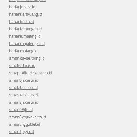
harianjepara.id
hariankarawang.id
hariankediri.id
harianlamongan.id
harianlumajang.id
harianmajalengka.id
harianmalang.id
smanics-serpong.id
smakstlouis.id
smapraditadirgantara.id
sman8jakarta.id
smalabschool.id
smaskanisius.id
sman2jakarta.id
sman68jkt.id
sman8yogyakarta.id
smasungguldel.id
sman1jogja.id