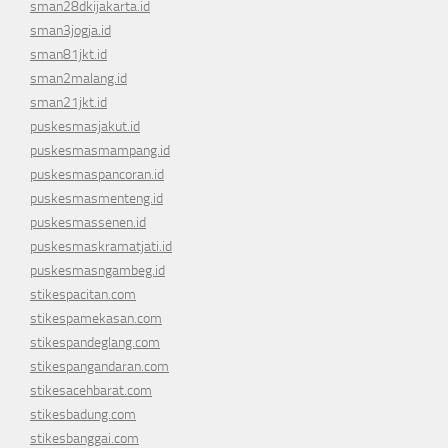
sman28dkijakarta.id
sman3jogja.id
sman81jkt.id
sman2malang.id
sman21jkt.id
puskesmasjakut.id
puskesmasmampang.id
puskesmaspancoran.id
puskesmasmenteng.id
puskesmassenen.id
puskesmaskramatjati.id
puskesmasngambeg.id
stikespacitan.com
stikespamekasan.com
stikespandeglang.com
stikespangandaran.com
stikesacehbarat.com
stikesbadung.com
stikesbanggai.com