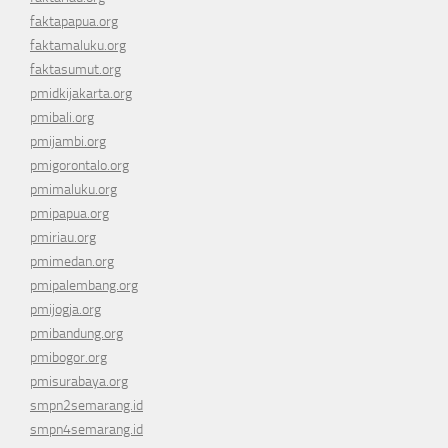
faktapapua.org
faktamaluku.org
faktasumut.org
pmidkijakarta.org
pmibali.org
pmijambi.org
pmigorontalo.org
pmimaluku.org
pmipapua.org
pmiriau.org
pmimedan.org
pmipalembang.org
pmijogja.org
pmibandung.org
pmibogor.org
pmisurabaya.org
smpn2semarang.id
smpn4semarang.id