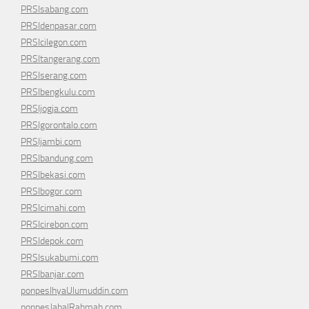
PRSIsabang.com
PRSIdenpasar.com
PRSIcilegon.com
PRSItangerang.com
PRSIserang.com
PRSIbengkulu.com
PRSIjogja.com
PRSIgorontalo.com
PRSIjambi.com
PRSIbandung.com
PRSIbekasi.com
PRSIbogor.com
PRSIcimahi.com
PRSIcirebon.com
PRSIdepok.com
PRSIsukabumi.com
PRSIbanjar.com
ponpesIhyaUlumuddin.com
ponpesJabalRahmah.com