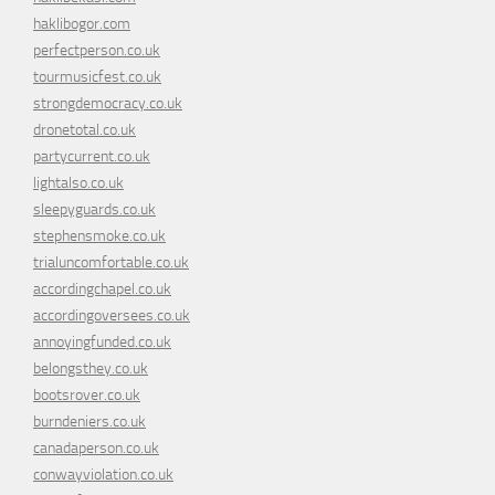
haklibogor.com
perfectperson.co.uk
tourmusicfest.co.uk
strongdemocracy.co.uk
dronetotal.co.uk
partycurrent.co.uk
lightalso.co.uk
sleepyguards.co.uk
stephensmoke.co.uk
trialuncomfortable.co.uk
accordingchapel.co.uk
accordingoversees.co.uk
annoyingfunded.co.uk
belongsthey.co.uk
bootsrover.co.uk
burndeniers.co.uk
canadaperson.co.uk
conwayviolation.co.uk