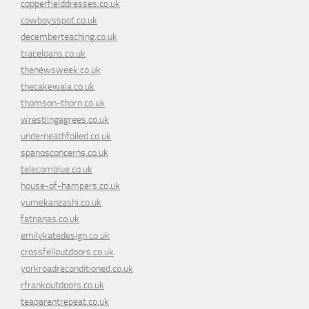
copperfielddresses.co.uk
cowboysspot.co.uk
decemberteaching.co.uk
traceloans.co.uk
thenewsweek.co.uk
thecakewala.co.uk
thomson-thorn.co.uk
wrestlingagrees.co.uk
underneathfoiled.co.uk
spanosconcerns.co.uk
telecomblue.co.uk
house-of-hampers.co.uk
yumekanzashi.co.uk
fatnanas.co.uk
emilykatedesign.co.uk
crossfelloutdoors.co.uk
yorkroadreconditioned.co.uk
rfrankoutdoors.co.uk
teaparentrepeat.co.uk