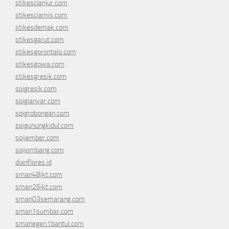
stikescianjur.com
stikesciamis.com
stikesdemak.com
stikesgarut.com
stikesgorontalo.com
stikesgowa.com
stikesgresik.com
spigresik.com
spigianyar.com
spigrobongan.com
spigunungkidul.com
spijember.com
spijombang.com
dianflores.id
sman48jkt.com
sman26jkt.com
sman03semarang.com
sman1sumbar.com
smanegeri1bantul.com