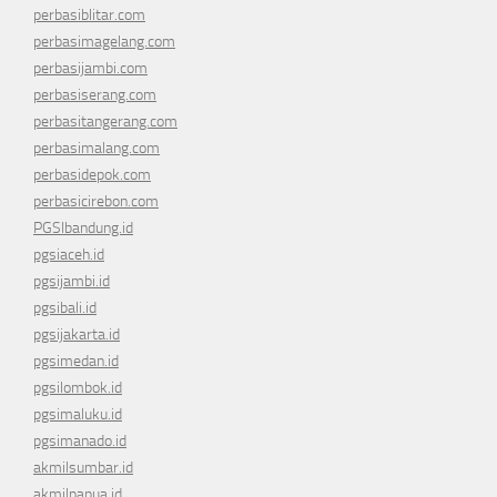
perbasiblitar.com
perbasimagelang.com
perbasijambi.com
perbasiserang.com
perbasitangerang.com
perbasimalang.com
perbasidepok.com
perbasicirebon.com
PGSIbandung.id
pgsiaceh.id
pgsijambi.id
pgsibali.id
pgsijakarta.id
pgsimedan.id
pgsilombok.id
pgsimaluku.id
pgsimanado.id
akmilsumbar.id
akmilpapua.id