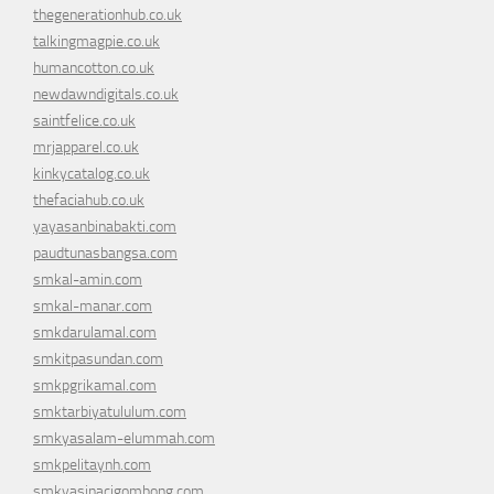
thegenerationhub.co.uk
talkingmagpie.co.uk
humancotton.co.uk
newdawndigitals.co.uk
saintfelice.co.uk
mrjapparel.co.uk
kinkycatalog.co.uk
thefaciahub.co.uk
yayasanbinabakti.com
paudtunasbangsa.com
smkal-amin.com
smkal-manar.com
smkdarulamal.com
smkitpasundan.com
smkpgrikamal.com
smktarbiyatululum.com
smkyasalam-elummah.com
smkpelitaynh.com
smkyasinacigombong.com