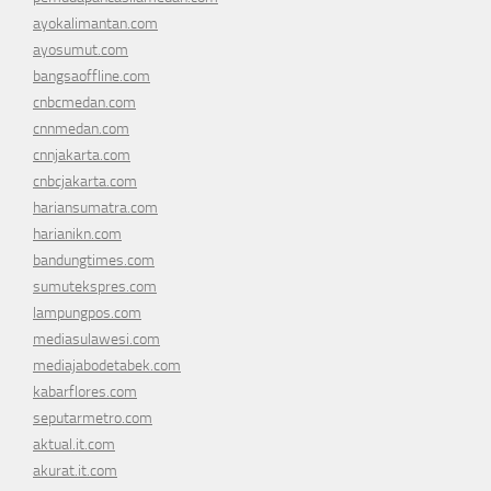
ayokalimantan.com
ayosumut.com
bangsaoffline.com
cnbcmedan.com
cnnmedan.com
cnnjakarta.com
cnbcjakarta.com
hariansumatra.com
harianikn.com
bandungtimes.com
sumutekspres.com
lampungpos.com
mediasulawesi.com
mediajabodetabek.com
kabarflores.com
seputarmetro.com
aktual.it.com
akurat.it.com