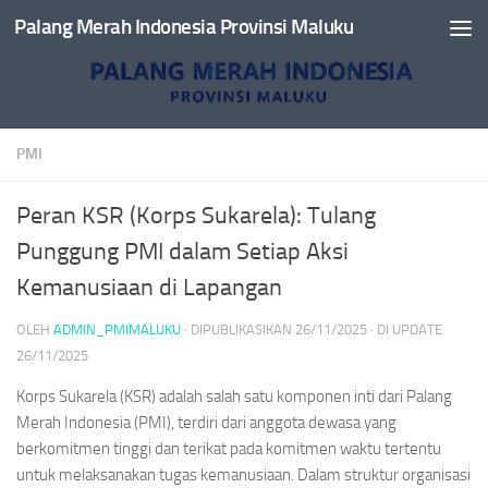
Palang Merah Indonesia Provinsi Maluku
Skip to content
PMI
Peran KSR (Korps Sukarela): Tulang
Punggung PMI dalam Setiap Aksi
Kemanusiaan di Lapangan
OLEH
ADMIN_PMIMALUKU
· DIPUBLIKASIKAN
26/11/2025
· DI UPDATE
26/11/2025
Korps Sukarela (KSR) adalah salah satu komponen inti dari Palang
Merah Indonesia (PMI), terdiri dari anggota dewasa yang
berkomitmen tinggi dan terikat pada komitmen waktu tertentu
untuk melaksanakan tugas kemanusiaan. Dalam struktur organisasi