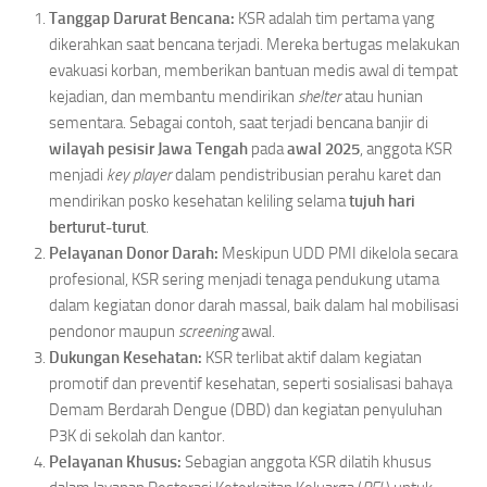
Tanggap Darurat Bencana:
KSR adalah tim pertama yang
dikerahkan saat bencana terjadi. Mereka bertugas melakukan
evakuasi korban, memberikan bantuan medis awal di tempat
kejadian, dan membantu mendirikan
shelter
atau hunian
sementara. Sebagai contoh, saat terjadi bencana banjir di
wilayah pesisir Jawa Tengah
pada
awal 2025
, anggota KSR
menjadi
key player
dalam pendistribusian perahu karet dan
mendirikan posko kesehatan keliling selama
tujuh hari
berturut-turut
.
Pelayanan Donor Darah:
Meskipun UDD PMI dikelola secara
profesional, KSR sering menjadi tenaga pendukung utama
dalam kegiatan donor darah massal, baik dalam hal mobilisasi
pendonor maupun
screening
awal.
Dukungan Kesehatan:
KSR terlibat aktif dalam kegiatan
promotif dan preventif kesehatan, seperti sosialisasi bahaya
Demam Berdarah Dengue (DBD) dan kegiatan penyuluhan
P3K di sekolah dan kantor.
Pelayanan Khusus:
Sebagian anggota KSR dilatih khusus