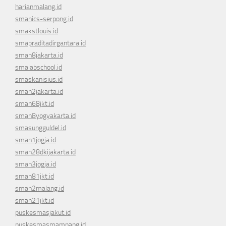
harianmalang.id
smanics-serpong.id
smakstlouis.id
smapraditadirgantara.id
sman8jakarta.id
smalabschool.id
smaskanisius.id
sman2jakarta.id
sman68jkt.id
sman8yogyakarta.id
smasungguldel.id
sman1jogja.id
sman28dkijakarta.id
sman3jogja.id
sman81jkt.id
sman2malang.id
sman21jkt.id
puskesmasjakut.id
puskesmasmampang.id