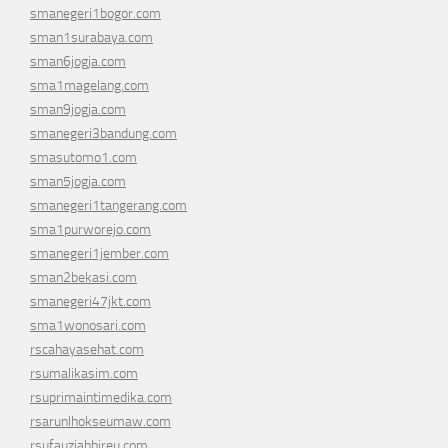
smanegeri1bogor.com
sman1surabaya.com
sman6jogja.com
sma1magelang.com
sman9jogja.com
smanegeri3bandung.com
smasutomo1.com
sman5jogja.com
smanegeri1tangerang.com
sma1purworejo.com
smanegeri1jember.com
sman2bekasi.com
smanegeri47jkt.com
sma1wonosari.com
rscahayasehat.com
rsumalikasim.com
rsuprimaintimedika.com
rsarunlhokseumaw.com
rsufauziahbireu.com