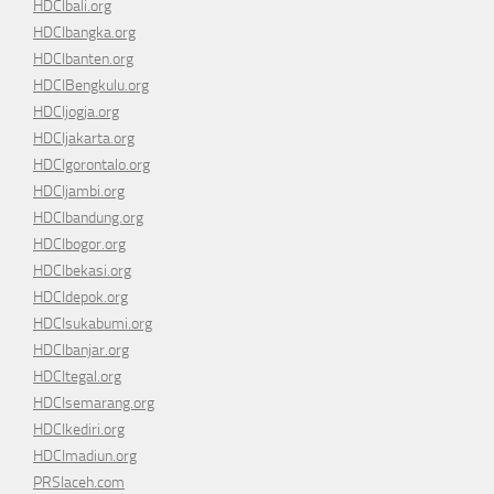
HDCIbali.org
HDCIbangka.org
HDCIbanten.org
HDCIBengkulu.org
HDCIjogja.org
HDCIjakarta.org
HDCIgorontalo.org
HDCIjambi.org
HDCIbandung.org
HDCIbogor.org
HDCIbekasi.org
HDCIdepok.org
HDCIsukabumi.org
HDCIbanjar.org
HDCItegal.org
HDCIsemarang.org
HDCIkediri.org
HDCImadiun.org
PRSIaceh.com