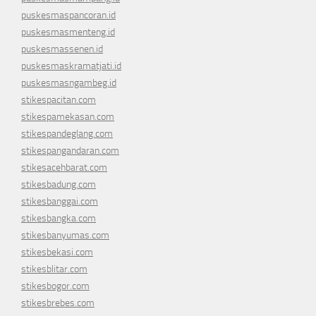
puskesmaspancoran.id
puskesmasmenteng.id
puskesmassenen.id
puskesmaskramatjati.id
puskesmasngambeg.id
stikespacitan.com
stikespamekasan.com
stikespandeglang.com
stikespangandaran.com
stikesacehbarat.com
stikesbadung.com
stikesbanggai.com
stikesbangka.com
stikesbanyumas.com
stikesbekasi.com
stikesblitar.com
stikesbogor.com
stikesbrebes.com