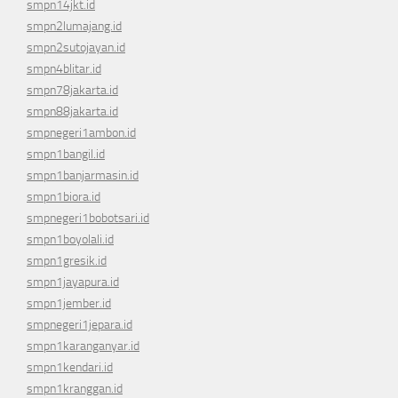
smpn14jkt.id
smpn2lumajang.id
smpn2sutojayan.id
smpn4blitar.id
smpn78jakarta.id
smpn88jakarta.id
smpnegeri1ambon.id
smpn1bangil.id
smpn1banjarmasin.id
smpn1biora.id
smpnegeri1bobotsari.id
smpn1boyolali.id
smpn1gresik.id
smpn1jayapura.id
smpn1jember.id
smpnegeri1jepara.id
smpn1karanganyar.id
smpn1kendari.id
smpn1kranggan.id