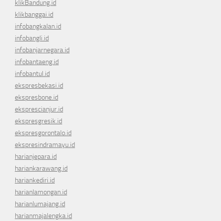
klikBandung.id
klikbanggai.id
infobangkalan.id
infobangli.id
infobanjarnegara.id
infobantaeng.id
infobantul.id
ekspresbekasi.id
ekspresbone.id
eksprescianjur.id
ekspresgresik.id
ekspresgorontalo.id
ekspresindramayu.id
harianjepara.id
hariankarawang.id
hariankediri.id
harianlamongan.id
harianlumajang.id
harianmajalengka.id