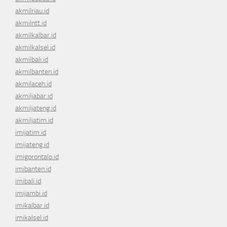
akmilriau.id
akmilntt.id
akmilkalbar.id
akmilkalsel.id
akmilbali.id
akmilbanten.id
akmilaceh.id
akmiljabar.id
akmiljateng.id
akmiljatim.id
imijatim.id
imijateng.id
imigorontalo.id
imibanten.id
imibali.id
imijambi.id
imikalbar.id
imikalsel.id