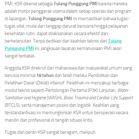
PMI, KSR dikenal sebagai
Tulang Punggung PMI
karena mereka
adalah motor penggerak utama dalam setiap operasi dan program
di lapangan.
Tulang Punggung PMI
ini memastikan bahwa tugas-
tugas vital, mulai dari tanggap darurat bencana hingga pelayanan
kesehatan rutin, dapat dilaksanakan secara efektif dan
berkelanjutan. Tanpa dedikasi dan keahlian teknis dari
Tulang
Punggung PMI
ini, jangkauan layanan kemanusiaan PMI akan
sangat terbatas.
Anggota KSR direkrut dari mahasiswa dan masyarakat umum yang
berusia minimal
18 tahun
dan telah melalui Pendidikan dan
Pelatihan Dasar (Diklat) intensif. Pelatihan ini mencakup berbagai
modul teknis seperti Pertolongan Pertama (P3K) Lanjutan,
Water
Sanitation and Hygiene
(WASH),
Basic Trauma and Cardiac Life Support
(BTCLS), serta manajemen posko dan logistik. Keahlian yang
terstandardisasi ini memungkinkan KSR untuk beroperasi secara
mandiri dan profesional di tengah situasi kritis.
Tugas dan peran KSR sangat beragam, meliputi: