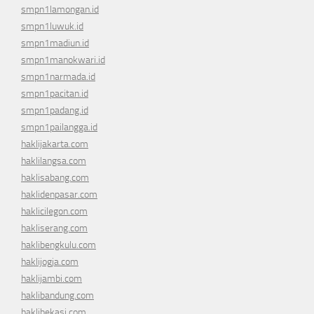
smpn1lamongan.id
smpn1luwuk.id
smpn1madiun.id
smpn1manokwari.id
smpn1narmada.id
smpn1pacitan.id
smpn1padang.id
smpn1pailangga.id
haklijakarta.com
haklilangsa.com
haklisabang.com
haklidenpasar.com
haklicilegon.com
hakliserang.com
haklibengkulu.com
haklijogja.com
haklijambi.com
haklibandung.com
haklibekasi.com