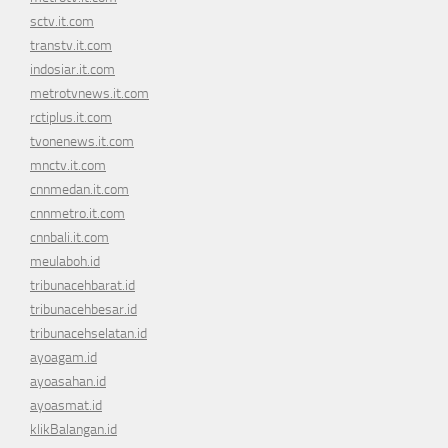
sctv.it.com
transtv.it.com
indosiar.it.com
metrotvnews.it.com
rctiplus.it.com
tvonenews.it.com
mnctv.it.com
cnnmedan.it.com
cnnmetro.it.com
cnnbali.it.com
meulaboh.id
tribunacehbarat.id
tribunacehbesar.id
tribunacehselatan.id
ayoagam.id
ayoasahan.id
ayoasmat.id
klikBalangan.id