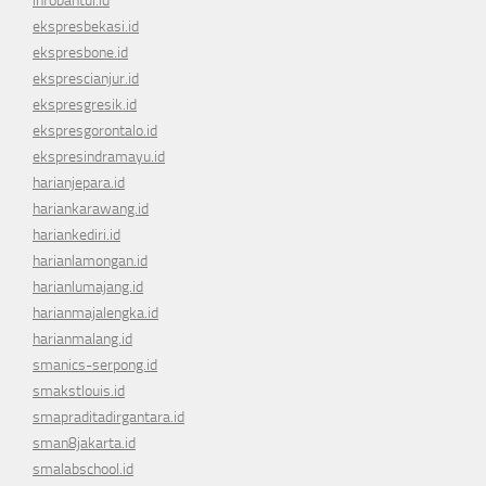
infobantul.id
ekspresbekasi.id
ekspresbone.id
eksprescianjur.id
ekspresgresik.id
ekspresgorontalo.id
ekspresindramayu.id
harianjepara.id
hariankarawang.id
hariankediri.id
harianlamongan.id
harianlumajang.id
harianmajalengka.id
harianmalang.id
smanics-serpong.id
smakstlouis.id
smapraditadirgantara.id
sman8jakarta.id
smalabschool.id