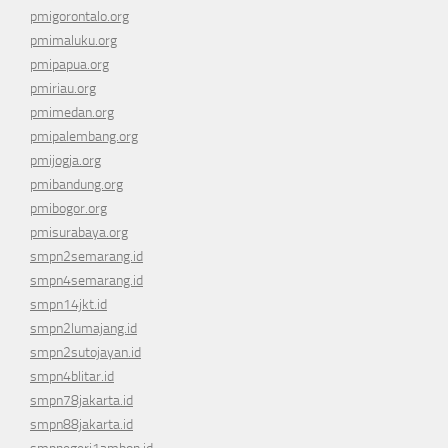
pmigorontalo.org
pmimaluku.org
pmipapua.org
pmiriau.org
pmimedan.org
pmipalembang.org
pmijogja.org
pmibandung.org
pmibogor.org
pmisurabaya.org
smpn2semarang.id
smpn4semarang.id
smpn14jkt.id
smpn2lumajang.id
smpn2sutojayan.id
smpn4blitar.id
smpn78jakarta.id
smpn88jakarta.id