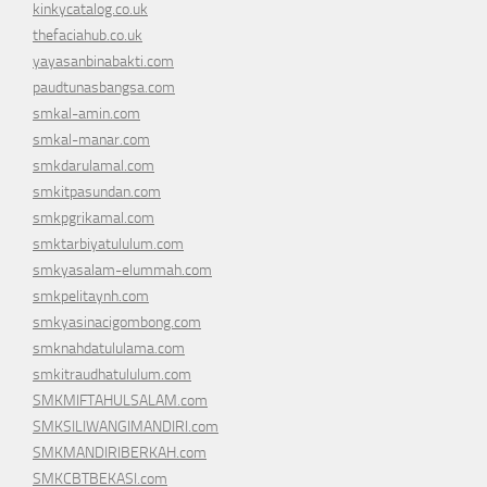
kinkycatalog.co.uk
thefaciahub.co.uk
yayasanbinabakti.com
paudtunasbangsa.com
smkal-amin.com
smkal-manar.com
smkdarulamal.com
smkitpasundan.com
smkpgrikamal.com
smktarbiyatululum.com
smkyasalam-elummah.com
smkpelitaynh.com
smkyasinacigombong.com
smknahdatululama.com
smkitraudhatululum.com
SMKMIFTAHULSALAM.com
SMKSILIWANGIMANDIRI.com
SMKMANDIRIBERKAH.com
SMKCBTBEKASI.com