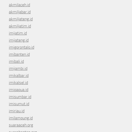
akmilaceh.id
akmiljabar.id
akmiljateng.id
akmiljatim.id
imijatim.id
imijateng.id
imigorontalo.id
imibanten.id
imibali.id
imijambi.id
imikalbar.id
imikalsel.id
imipapua.id
imisumbar.id
imisumut.id
imiriau.id
imilampung.id
suaraaceh.org