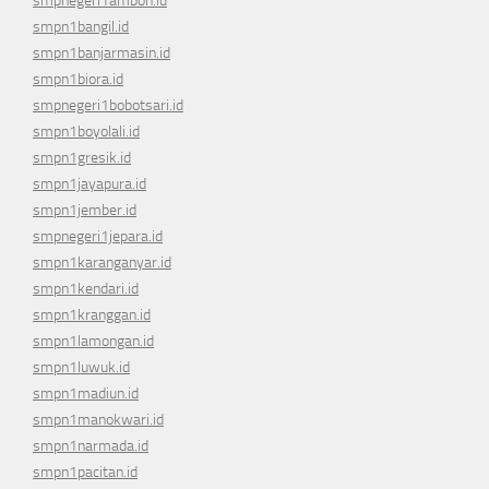
smpnegeri1ambon.id
smpn1bangil.id
smpn1banjarmasin.id
smpn1biora.id
smpnegeri1bobotsari.id
smpn1boyolali.id
smpn1gresik.id
smpn1jayapura.id
smpn1jember.id
smpnegeri1jepara.id
smpn1karanganyar.id
smpn1kendari.id
smpn1kranggan.id
smpn1lamongan.id
smpn1luwuk.id
smpn1madiun.id
smpn1manokwari.id
smpn1narmada.id
smpn1pacitan.id