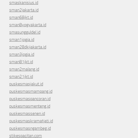
smaskanisius.id
sman2jakarta.id
sman68jkt.id
sman8yogyakarta.id
smasungguldel.id
sman1jogja.id
sman28dkijakarta.id
sman3jogja.id
sman81jkt.id
sman2malang.id
sman21jkt.id
puskesmasjakut.id
puskesmasmampang.id
puskesmaspancoran.id
puskesmasmenteng.id
puskesmassenen.id
puskesmaskramatjati.id
puskesmasngambeg.id
stikespacitan.com