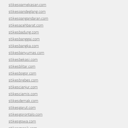
stikespamekasan.com
stikespandeglang.com
stikespangandaran.com
stikesacehbarat.com
stikesbadung.com
stikesbanggai.com
stikesbangka.com
stikesbanyumas.com
stikesbekasi.com
stikesblitar.com
stikesbogor.com
stikesbrebes.com
stikescianjur.com
stikesciamis.com
stikesdemak.com
stikesgarut.com
stikesgorontalo.com
stikesgowa.com