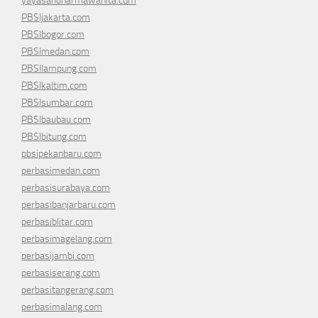
yayasandharmawanita.com
PBSIjakarta.com
PBSIbogor.com
PBSImedan.com
PBSIlampung.com
PBSIkaltim.com
PBSIsumbar.com
PBSIbaubau.com
PBSIbitung.com
pbsipekanbaru.com
perbasimedan.com
perbasisurabaya.com
perbasibanjarbaru.com
perbasiblitar.com
perbasimagelang.com
perbasijambi.com
perbasiserang.com
perbasitangerang.com
perbasimalang.com