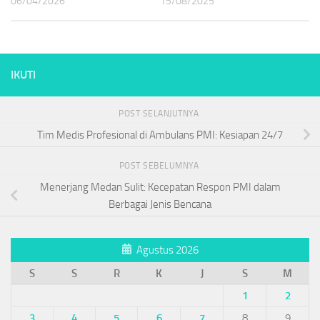
06/04/2026
15/08/2025
IKUTI
POST SELANJUTNYA
Tim Medis Profesional di Ambulans PMI: Kesiapan 24/7
POST SEBELUMNYA
Menerjang Medan Sulit: Kecepatan Respon PMI dalam
Berbagai Jenis Bencana
Agustus 2026
S
S
R
K
J
S
M
1
2
3
4
5
6
7
8
9