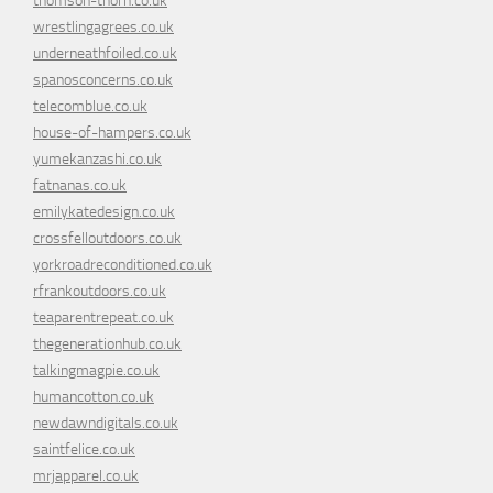
thomson-thorn.co.uk
wrestlingagrees.co.uk
underneathfoiled.co.uk
spanosconcerns.co.uk
telecomblue.co.uk
house-of-hampers.co.uk
yumekanzashi.co.uk
fatnanas.co.uk
emilykatedesign.co.uk
crossfelloutdoors.co.uk
yorkroadreconditioned.co.uk
rfrankoutdoors.co.uk
teaparentrepeat.co.uk
thegenerationhub.co.uk
talkingmagpie.co.uk
humancotton.co.uk
newdawndigitals.co.uk
saintfelice.co.uk
mrjapparel.co.uk