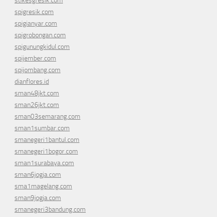
stikesgresik.com
spigresik.com
spigianyar.com
spigrobongan.com
spigunungkidul.com
spijember.com
spijombang.com
dianflores.id
sman48jkt.com
sman26jkt.com
sman03semarang.com
sman1sumbar.com
smanegeri1bantul.com
smanegeri1bogor.com
sman1surabaya.com
sman6jogja.com
sma1magelang.com
sman9jogja.com
smanegeri3bandung.com