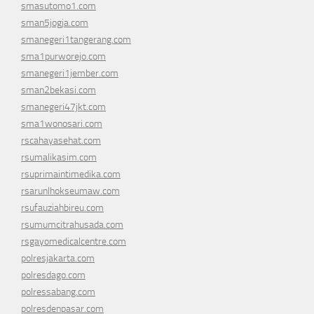
smasutomo1.com
sman5jogja.com
smanegeri1tangerang.com
sma1purworejo.com
smanegeri1jember.com
sman2bekasi.com
smanegeri47jkt.com
sma1wonosari.com
rscahayasehat.com
rsumalikasim.com
rsuprimaintimedika.com
rsarunlhokseumaw.com
rsufauziahbireu.com
rsumumcitrahusada.com
rsgayomedicalcentre.com
polresjakarta.com
polresdago.com
polressabang.com
polresdenpasar.com