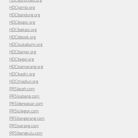
HDCIgorontalo.org
HDCIjambi.org
HDCIbandung.org
HDCIbogor.org
HDCIbekasi.org
HDCIdepok.org
HDCIsukabumi.org
HDCIbanjar.org
HDCItegal.org
HDCIsemarang.org
HDCIkediri.org
HDCImadiun.org
PRSIaceh.com
PRSIsabang.com
PRSIdenpasar.com
PRSIcilegon.com
PRSItangerang.com
PRSIserang.com
PRSIbengkulu.com