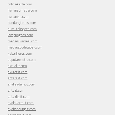
cnbcjakarta.com
hariansumatra.com
harianikn.com
bandungtimes.com
sumutekspres.com
lampungpos.com
mediasulawesi.com
mediajabodetabek.com
kabarflores.com
seputarmetro.com
aktual.it.com
akurat.it.com
antara.it.com
analisadaily.it.com
antv.it.com
antvklik.it.com
ayojakarta.it.com
ayobandung.it.com