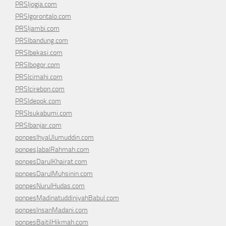
PRSIjogja.com
PRSIgorontalo.com
PRSIjambi.com
PRSIbandung.com
PRSIbekasi.com
PRSIbogor.com
PRSIcimahi.com
PRSIcirebon.com
PRSIdepok.com
PRSIsukabumi.com
PRSIbanjar.com
ponpesIhyaUlumuddin.com
ponpesJabalRahmah.com
ponpesDarulKhairat.com
ponpesDarulMuhsinin.com
ponpesNurulHudas.com
ponpesMadinatuddiniyahBabul.com
ponpesInsanMadani.com
ponpesBaitilHikmah.com