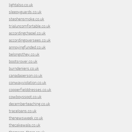
lightalso.co.uk
sleepyguards.co.uk
stephensmoke.co.uk
trialuncomfortable.co.uk
accordingchapel.co.uk
accordingoversees.co.uk
annoyingfunded.co.uk
belongsthey.co.uk
bootsrover.co.uk
burndeniers.co.uk
canadaperson.co.uk
conwayviolation.co.uk
copperfielddresses.co.uk
cowboysspot.co.uk
decemberteaching.co.uk
traceloans.co.uk
thenewsweek.co.uk
thecakewala.co.uk