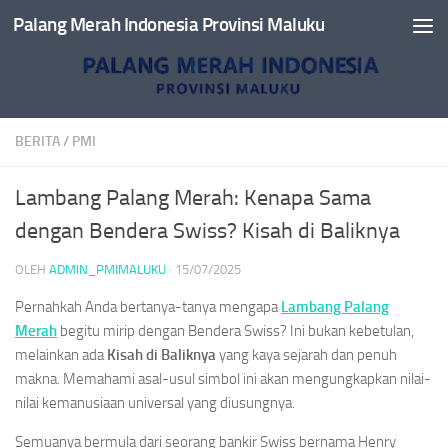
Palang Merah Indonesia Provinsi Maluku
Skip to content
BERITA
/
PMI
Lambang Palang Merah: Kenapa Sama
dengan Bendera Swiss? Kisah di Baliknya
OLEH
ADMIN_PMIMALUKU
·
15/07/2025
Pernahkah Anda bertanya-tanya mengapa
Lambang Palang
Merah
begitu mirip dengan Bendera Swiss? Ini bukan kebetulan,
melainkan ada
Kisah di Baliknya
yang kaya sejarah dan penuh
makna. Memahami asal-usul simbol ini akan mengungkapkan nilai-
nilai kemanusiaan universal yang diusungnya.
Semuanya bermula dari seorang bankir Swiss bernama Henry