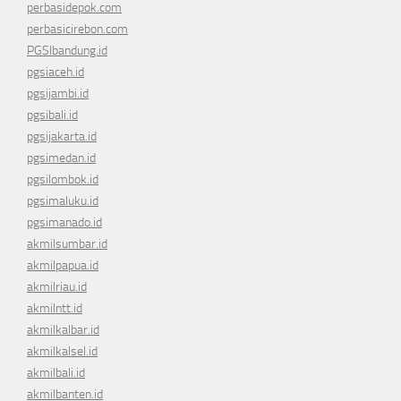
perbasidepok.com
perbasicirebon.com
PGSIbandung.id
pgsiaceh.id
pgsijambi.id
pgsibali.id
pgsijakarta.id
pgsimedan.id
pgsilombok.id
pgsimaluku.id
pgsimanado.id
akmilsumbar.id
akmilpapua.id
akmilriau.id
akmilntt.id
akmilkalbar.id
akmilkalsel.id
akmilbali.id
akmilbanten.id