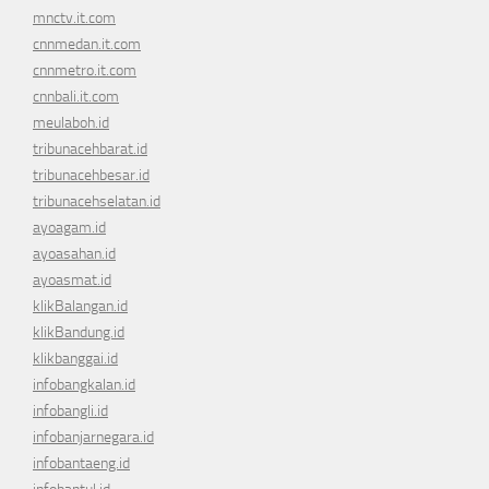
mnctv.it.com
cnnmedan.it.com
cnnmetro.it.com
cnnbali.it.com
meulaboh.id
tribunacehbarat.id
tribunacehbesar.id
tribunacehselatan.id
ayoagam.id
ayoasahan.id
ayoasmat.id
klikBalangan.id
klikBandung.id
klikbanggai.id
infobangkalan.id
infobangli.id
infobanjarnegara.id
infobantaeng.id