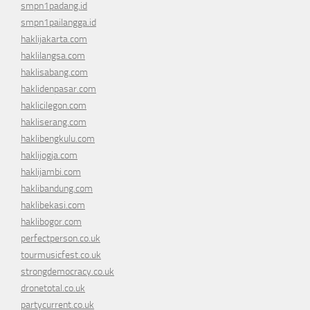
smpn1padang.id
smpn1pailangga.id
haklijakarta.com
haklilangsa.com
haklisabang.com
haklidenpasar.com
haklicilegon.com
hakliserang.com
haklibengkulu.com
haklijogja.com
haklijambi.com
haklibandung.com
haklibekasi.com
haklibogor.com
perfectperson.co.uk
tourmusicfest.co.uk
strongdemocracy.co.uk
dronetotal.co.uk
partycurrent.co.uk