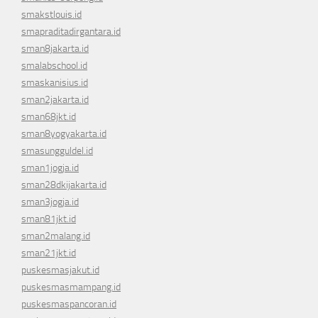
smakstlouis.id
smapraditadirgantara.id
sman8jakarta.id
smalabschool.id
smaskanisius.id
sman2jakarta.id
sman68jkt.id
sman8yogyakarta.id
smasungguldel.id
sman1jogja.id
sman28dkijakarta.id
sman3jogja.id
sman81jkt.id
sman2malang.id
sman21jkt.id
puskesmasjakut.id
puskesmasmampang.id
puskesmaspancoran.id