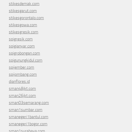
stikesdemak.com
stikesgarut.com
stikesgorontalo.com
stikesgowa.com
stikesgresik.com
spigresik.com
spigianyar.com
spigrobongan.com
spigunungkidul.com
spijember.com
spijombang.com
dianflores.id
sman48jkt.com
sman26jkt.com
sman03semarang.com
sman1sumbar.com
smanegeri1bantul.com
smanegeri1bogor.com
sman1surabaya.com