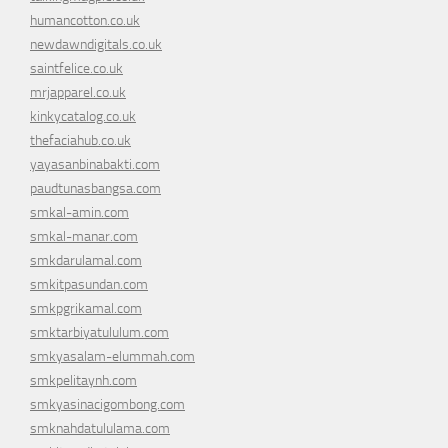
humancotton.co.uk
newdawndigitals.co.uk
saintfelice.co.uk
mrjapparel.co.uk
kinkycatalog.co.uk
thefaciahub.co.uk
yayasanbinabakti.com
paudtunasbangsa.com
smkal-amin.com
smkal-manar.com
smkdarulamal.com
smkitpasundan.com
smkpgrikamal.com
smktarbiyatululum.com
smkyasalam-elummah.com
smkpelitaynh.com
smkyasinacigombong.com
smknahdatululama.com