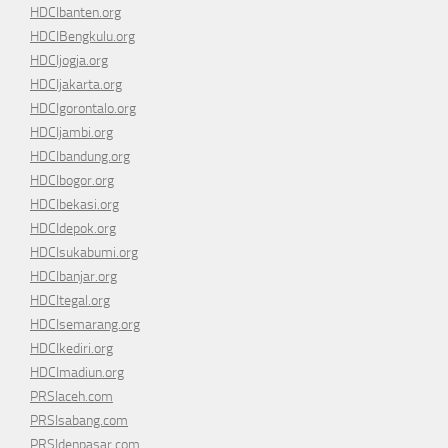
HDCIbanten.org
HDCIBengkulu.org
HDCIjogja.org
HDCIjakarta.org
HDCIgorontalo.org
HDCIjambi.org
HDCIbandung.org
HDCIbogor.org
HDCIbekasi.org
HDCIdepok.org
HDCIsukabumi.org
HDCIbanjar.org
HDCItegal.org
HDCIsemarang.org
HDCIkediri.org
HDCImadiun.org
PRSIaceh.com
PRSIsabang.com
PRSIdenpasar.com