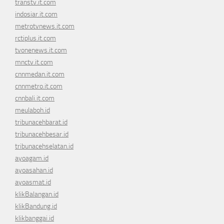
transtv.it.com
indosiar.it.com
metrotvnews.it.com
rctiplus.it.com
tvonenews.it.com
mnctv.it.com
cnnmedan.it.com
cnnmetro.it.com
cnnbali.it.com
meulaboh.id
tribunacehbarat.id
tribunacehbesar.id
tribunacehselatan.id
ayoagam.id
ayoasahan.id
ayoasmat.id
klikBalangan.id
klikBandung.id
klikbanggai.id