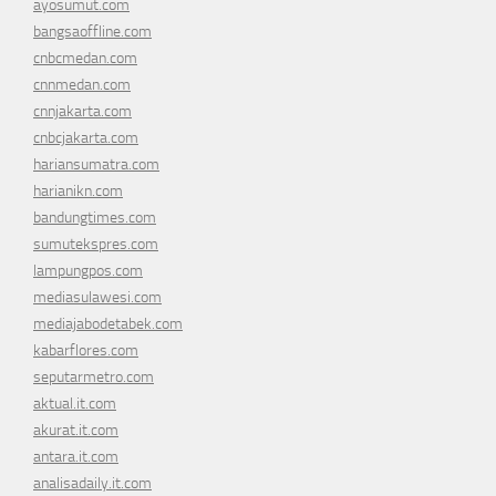
ayosumut.com
bangsaoffline.com
cnbcmedan.com
cnnmedan.com
cnnjakarta.com
cnbcjakarta.com
hariansumatra.com
harianikn.com
bandungtimes.com
sumutekspres.com
lampungpos.com
mediasulawesi.com
mediajabodetabek.com
kabarflores.com
seputarmetro.com
aktual.it.com
akurat.it.com
antara.it.com
analisadaily.it.com