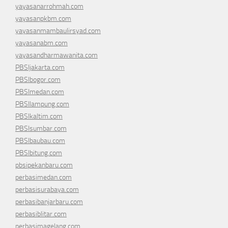
yayasanarrohmah.com
yayasanpkbm.com
yayasanmambaulirsyad.com
yayasanabm.com
yayasandharmawanita.com
PBSIjakarta.com
PBSIbogor.com
PBSImedan.com
PBSIlampung.com
PBSIkaltim.com
PBSIsumbar.com
PBSIbaubau.com
PBSIbitung.com
pbsipekanbaru.com
perbasimedan.com
perbasisurabaya.com
perbasibanjarbaru.com
perbasiblitar.com
perbasimagelang.com