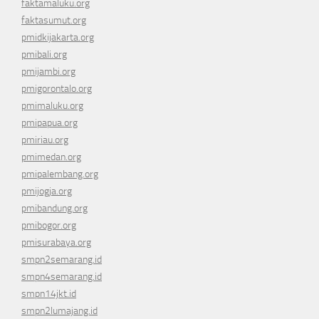
faktamaluku.org
faktasumut.org
pmidkijakarta.org
pmibali.org
pmijambi.org
pmigorontalo.org
pmimaluku.org
pmipapua.org
pmiriau.org
pmimedan.org
pmipalembang.org
pmijogja.org
pmibandung.org
pmibogor.org
pmisurabaya.org
smpn2semarang.id
smpn4semarang.id
smpn14jkt.id
smpn2lumajang.id