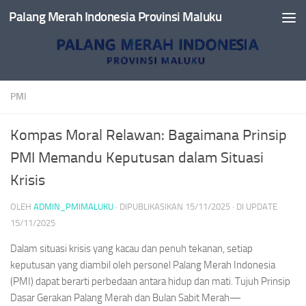
Palang Merah Indonesia Provinsi Maluku
Skip to content
PMI
Kompas Moral Relawan: Bagaimana Prinsip
PMI Memandu Keputusan dalam Situasi
Krisis
OLEH
ADMIN_PMIMALUKU
· DIPUBLIKASIKAN
15/11/2025
· DI UPDATE
15/11/2025
Dalam situasi krisis yang kacau dan penuh tekanan, setiap
keputusan yang diambil oleh personel Palang Merah Indonesia
(PMI) dapat berarti perbedaan antara hidup dan mati. Tujuh Prinsip
Dasar Gerakan Palang Merah dan Bulan Sabit Merah—