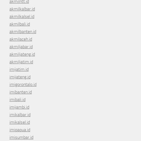
akmilntt.id
akmilkalbar.id
akmilkalsel.id
akmilbali.id
akmilbanten.id
akmilaceh.id
akmiljabar.id
akmiljateng.id
akmiljatim.id
imijatim.id
imijateng.id
imigorontalo.id
imibanten.id
imibali.id
imijambi.id
imikalbar.id
imikalsel.id
imipapua.id
imisumbar.id