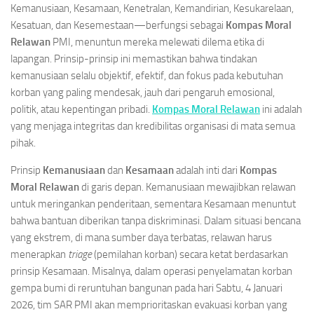
Kemanusiaan, Kesamaan, Kenetralan, Kemandirian, Kesukarelaan,
Kesatuan, dan Kesemestaan—berfungsi sebagai
Kompas Moral
Relawan
PMI, menuntun mereka melewati dilema etika di
lapangan. Prinsip-prinsip ini memastikan bahwa tindakan
kemanusiaan selalu objektif, efektif, dan fokus pada kebutuhan
korban yang paling mendesak, jauh dari pengaruh emosional,
politik, atau kepentingan pribadi.
Kompas Moral Relawan
ini adalah
yang menjaga integritas dan kredibilitas organisasi di mata semua
pihak.
Prinsip
Kemanusiaan
dan
Kesamaan
adalah inti dari
Kompas
Moral Relawan
di garis depan. Kemanusiaan mewajibkan relawan
untuk meringankan penderitaan, sementara Kesamaan menuntut
bahwa bantuan diberikan tanpa diskriminasi. Dalam situasi bencana
yang ekstrem, di mana sumber daya terbatas, relawan harus
menerapkan
triage
(pemilahan korban) secara ketat berdasarkan
prinsip Kesamaan. Misalnya, dalam operasi penyelamatan korban
gempa bumi di reruntuhan bangunan pada hari Sabtu, 4 Januari
2026, tim SAR PMI akan memprioritaskan evakuasi korban yang