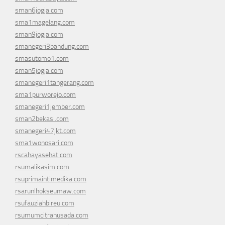
sman6jogja.com
sma1magelang.com
sman9jogja.com
smanegeri3bandung.com
smasutomo1.com
sman5jogja.com
smanegeri1tangerang.com
sma1purworejo.com
smanegeri1jember.com
sman2bekasi.com
smanegeri47jkt.com
sma1wonosari.com
rscahayasehat.com
rsumalikasim.com
rsuprimaintimedika.com
rsarunlhokseumaw.com
rsufauziahbireu.com
rsumumcitrahusada.com