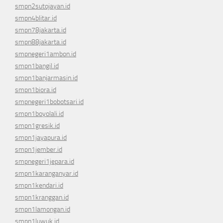
smpn2sutojayan.id
smpn4blitar.id
smpn78jakarta.id
smpn88jakarta.id
smpnegeri1ambon.id
smpn1bangil.id
smpn1banjarmasin.id
smpn1biora.id
smpnegeri1bobotsari.id
smpn1boyolali.id
smpn1gresik.id
smpn1jayapura.id
smpn1jember.id
smpnegeri1jepara.id
smpn1karanganyar.id
smpn1kendari.id
smpn1kranggan.id
smpn1lamongan.id
smpn1luwuk.id