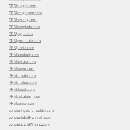
PRSIcilegon.com
PRSItangerang.com
PRSIserang.com
PRSIbengkulu.com
PRSIjogja.com
PRSIgorontalo.com
PRSIjambi.com
PRSIbandung.com
PRSIbekasi.com
PRSIbogor.com
PRSIcimahi.com
PRSIcirebon.com
PRSIdepok.com
PRSIsukabumi.com
PRSIbanjar.com
ponpesIhyaUlumuddin.com
ponpesJabalRahmah.com
ponpesDarulKhairat.com