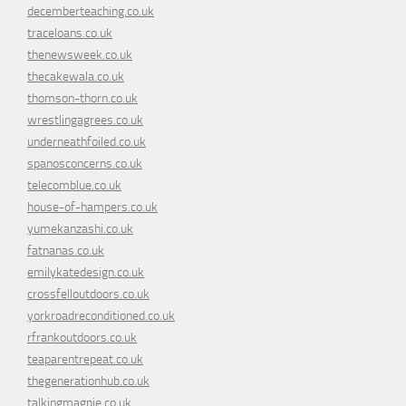
decemberteaching.co.uk
traceloans.co.uk
thenewsweek.co.uk
thecakewala.co.uk
thomson-thorn.co.uk
wrestlingagrees.co.uk
underneathfoiled.co.uk
spanosconcerns.co.uk
telecomblue.co.uk
house-of-hampers.co.uk
yumekanzashi.co.uk
fatnanas.co.uk
emilykatedesign.co.uk
crossfelloutdoors.co.uk
yorkroadreconditioned.co.uk
rfrankoutdoors.co.uk
teaparentrepeat.co.uk
thegenerationhub.co.uk
talkingmagpie.co.uk