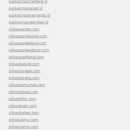
puskesmasmenteng.id
puskesmassenen.id
puskesmaskramatjati.id
puskesmasngambeg.id
stikespacitan.com
stikespamekasan.com
stikespandeglang.com
stikespangandaran.com
stikesacehbarat.com
stikesbadung.com
stikesbanggai.com
stikesbangka.com
stikesbanyumas.com
stikesbekasi.com
stikesblitar.com
stikesbogor.com
stikesbrebes.com
stikescianjur.com
stikesciamis.com