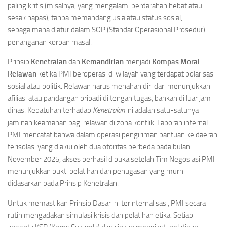
paling kritis (misalnya, yang mengalami perdarahan hebat atau
sesak napas), tanpa memandang usia atau status sosial,
sebagaimana diatur dalam SOP (Standar Operasional Prosedur)
penanganan korban masal.
Prinsip
Kenetralan
dan
Kemandirian
menjadi
Kompas Moral
Relawan
ketika PMI beroperasi di wilayah yang terdapat polarisasi
sosial atau politik. Relawan harus menahan diri dari menunjukkan
afiliasi atau pandangan pribadi di tengah tugas, bahkan di luar jam
dinas. Kepatuhan terhadap
Kenetralan
ini adalah satu-satunya
jaminan keamanan bagi relawan di zona konflik. Laporan internal
PMI mencatat bahwa dalam operasi pengiriman bantuan ke daerah
terisolasi yang diakui oleh dua otoritas berbeda pada bulan
November 2025, akses berhasil dibuka setelah Tim Negosiasi PMI
menunjukkan bukti pelatihan dan penugasan yang murni
didasarkan pada Prinsip Kenetralan.
Untuk memastikan Prinsip Dasar ini terinternalisasi, PMI secara
rutin mengadakan simulasi krisis dan pelatihan etika. Setiap