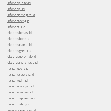
infobangkalan.id
infobangli.id
infobanjarnegara.id
infobantaeng.id
infobantul.id
ekspresbekasi.id
ekspresbone.id
eksprescianjur.id
ekspresgresik.id
ekspresgorontalo.id
ekspresindramayu.id
harianjepara.id
hariankarawang.id
hariankediri.id
harianlamongan.id
harianlumajang.id
harianmajalengka.id
harianmalang.id
smanics-serpong.id