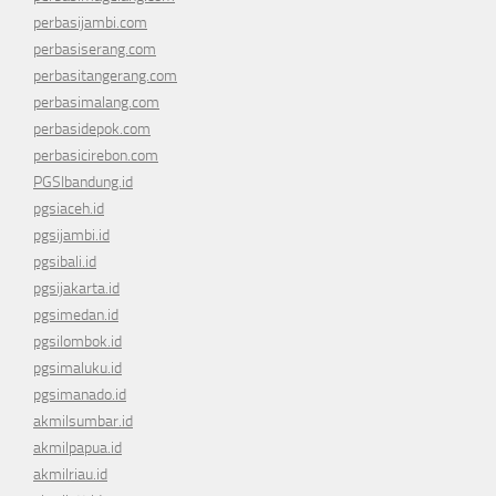
perbasijambi.com
perbasiserang.com
perbasitangerang.com
perbasimalang.com
perbasidepok.com
perbasicirebon.com
PGSIbandung.id
pgsiaceh.id
pgsijambi.id
pgsibali.id
pgsijakarta.id
pgsimedan.id
pgsilombok.id
pgsimaluku.id
pgsimanado.id
akmilsumbar.id
akmilpapua.id
akmilriau.id