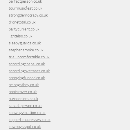
perfectperson.co.uk
tourmusicfest.co.uk
strongdemocracy.co.uk
dronetotal.co.uk
partycurrent.co.uk
lightalso.co.uk
sleepyguards.co.uk
stephensmoke.co.uk
trialuncomfortable.co.uk
accordingchapel.co.uk
accordingoversees.co.uk
annoyingfunded.co.uk
belongsthey.co.uk
bootsrover.co.uk
burndeniers.co.uk
canadaperson.co.uk
conwayviolation.co.uk
copperfielddresses.co.uk
cowboysspot.co.uk