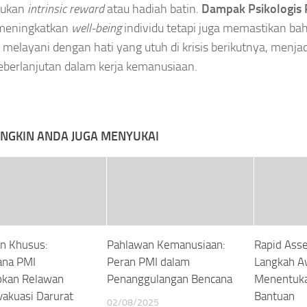
ukan
intrinsic reward
atau hadiah batin.
Dampak Psikologis P
meningkatkan
well-being
individu tetapi juga memastikan b
 melayani dengan hati yang utuh di krisis berikutnya, menja
eberlanjutan dalam kerja kemanusiaan.
NGKIN ANDA JUGA MENYUKAI
an Khusus:
Pahlawan Kemanusiaan:
Rapid Ass
ana PMI
Peran PMI dalam
Langkah A
pkan Relawan
Penanggulangan Bencana
Menentuka
vakuasi Darurat
Bantuan
02/08/2025