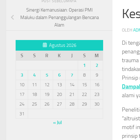
POST SEBELUMNYA
Kes
Sinergi Kemanusiaan: Operasi PMI
Maluku dalam Penanggulangan Bencana
Alam
OLEH
AD
Di teng
Agustus 2026
penangg
S
S
R
K
J
S
M
trauma
1
2
tindaka
3
4
5
6
7
8
9
Prinsip
10
11
12
13
14
15
16
Dampak 
17
18
19
20
21
22
23
alami y
24
25
26
27
28
29
30
Penelit
31
“altrui
« Jul
motif i
prinsip