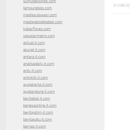
sumutekspres.com
31/08/2
lampungpos.com
mediasulawesi.com
mediajabodetabek.com
kabarflores.com
seputarmetro.com
aktual.it.com
akurat.it.com
antara.it.com
analisadaily.it.com
antv.it.com
antvklik.it.com
ayojakarta.it.com
ayobandung.it.com
beritabali.it.com
bangsaonline.it.com
beritajatim.it.com
beritasatu.it.com
bernas.it.com