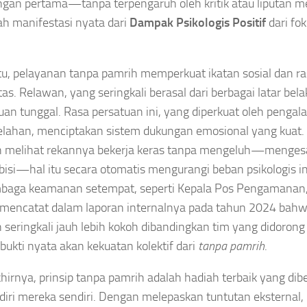
ngan pertama—tanpa terpengaruh oleh kritik atau liputan m
lah manifestasi nyata dari
Dampak Psikologis Positif
dari fok
itu, pelayanan tanpa pamrih memperkuat ikatan sosial dan ra
as. Relawan, yang seringkali berasal dari berbagai latar bel
juan tunggal. Rasa persatuan ini, yang diperkuat oleh pengal
elahan, menciptakan sistem dukungan emosional yang kuat. 
n melihat rekannya bekerja keras tanpa mengeluh—menge
isi—hal itu secara otomatis mengurangi beban psikologis in
mbaga keamanan setempat, seperti Kepala Pos Pengamanan,
mencatat dalam laporan internalnya pada tahun 2024 bahwa
 seringkali jauh lebih kokoh dibandingkan tim yang didorong
bukti nyata akan kekuatan kolektif dari
tanpa pamrih
.
hirnya, prinsip tanpa pamrih adalah hadiah terbaik yang dib
diri mereka sendiri. Dengan melepaskan tuntutan eksternal