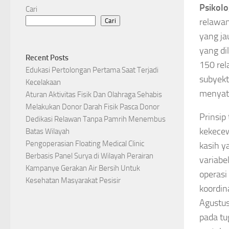
Psikolo
Cari
relawan
Cari
yang ja
yang di
Recent Posts
150 rel
Edukasi Pertolongan Pertama Saat Terjadi
subyekt
Kecelakaan
menyata
Aturan Aktivitas Fisik Dan Olahraga Sehabis
Melakukan Donor Darah Fisik Pasca Donor
Prinsip
Dedikasi Relawan Tanpa Pamrih Menembus
kekecew
Batas Wilayah
Pengoperasian Floating Medical Clinic
kasih y
Berbasis Panel Surya di Wilayah Perairan
variabe
Kampanye Gerakan Air Bersih Untuk
operasi
Kesehatan Masyarakat Pesisir
koordin
Agustus
pada tu