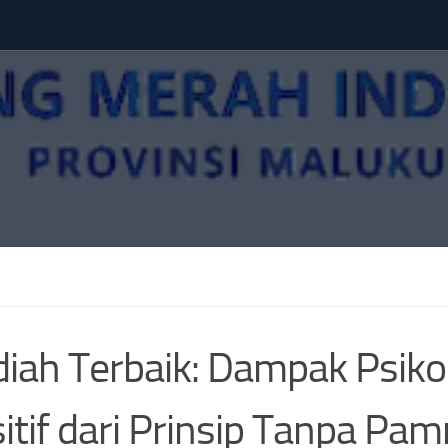
iah Terbaik: Dampak Psiko
itif dari Prinsip Tanpa Pam