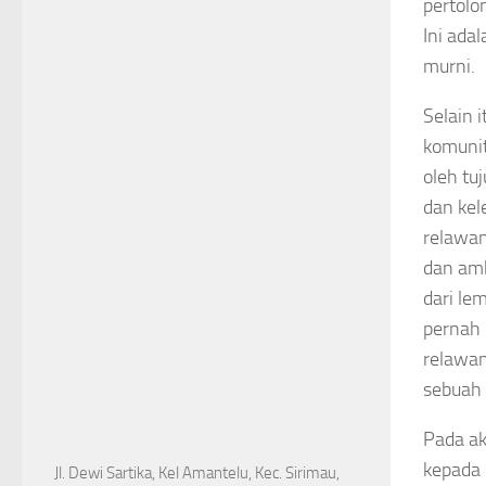
pertolo
Ini ada
murni.
Selain 
komunit
oleh tu
dan kel
relawa
dan amb
dari le
pernah 
relawan
sebuah 
Pada ak
kepada 
Jl. Dewi Sartika, Kel Amantelu, Kec. Sirimau,