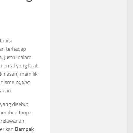
 misi
tan terhadap
, justru dalam
mental yang kuat.
khlasan) memiliki
kanisme
coping
cauan.
 yang disebut
 memberi tanpa
erelawanan,
erikan
Dampak