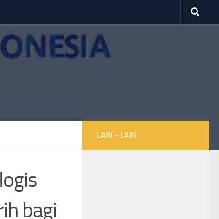
LAIN - LAIN
logis
rih bagi