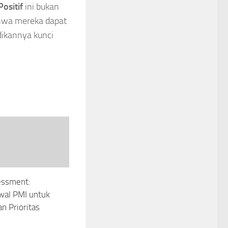
ositif
ini bukan
ahwa mereka dapat
dikannya kunci
essment:
wal PMI untuk
n Prioritas