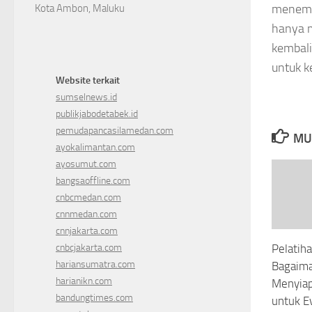
menem
Kota Ambon, Maluku
hanya 
kembali
untuk k
Website terkait
sumselnews.id
publikjabodetabek.id
pemudapancasilamedan.com
MU
ayokalimantan.com
ayosumut.com
bangsaoffline.com
cnbcmedan.com
cnnmedan.com
cnnjakarta.com
cnbcjakarta.com
Pelatih
hariansumatra.com
Bagaim
harianikn.com
Menyia
bandungtimes.com
untuk E