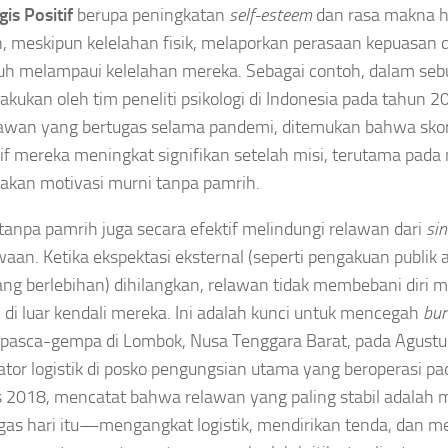
gis Positif
berupa peningkatan
self-esteem
dan rasa makna h
, meskipun kelelahan fisik, melaporkan perasaan kepuasan
uh melampaui kelelahan mereka. Sebagai contoh, dalam seb
lakukan oleh tim peneliti psikologi di Indonesia pada tahun 
awan yang bertugas selama pandemi, ditemukan bahwa sko
if mereka meningkat signifikan setelah misi, terutama pad
kan motivasi murni tanpa pamrih.
 tanpa pamrih juga secara efektif melindungi relawan dari
si
aan. Ketika ekspektasi eksternal (seperti pengakuan publik 
ang berlebihan) dihilangkan, relawan tidak membebani diri 
l di luar kendali mereka. Ini adalah kunci untuk mencegah
bur
 pasca-gempa di Lombok, Nusa Tenggara Barat, pada Agustu
ator logistik di posko pengungsian utama yang beroperasi pa
 2018, mencatat bahwa relawan yang paling stabil adalah 
gas hari itu—mengangkat logistik, mendirikan tenda, dan 