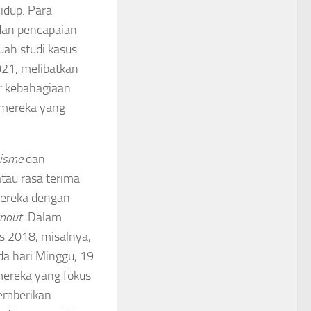
idup. Para
 dan pencapaian
uah studi kasus
2021, melibatkan
r kebahagiaan
a mereka yang
nisme
dan
atau rasa terima
mereka dengan
nout
. Dalam
s 2018, misalnya,
da hari Minggu, 19
mereka yang fokus
memberikan